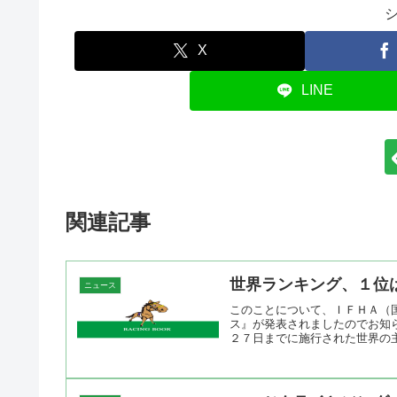
X
LINE
関連記事
世界ランキング、１位
ニュース
このことについて、ＩＦＨＡ（
ス』が発表されましたのでお知
２７日までに施行された世界の主