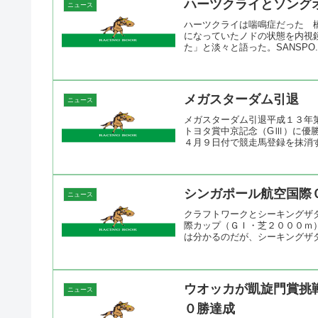
ハーツクライとソング
ニュース
ハーツクライは喘鳴症だった 
になっていたノドの状態を内視
た」と淡々と語った。SANSPO.
メガスターダム引退
ニュース
メガスターダム引退平成１３年
トヨタ賞中京記念（GⅢ）に優
４月９日付で競走馬登録を抹消す
シンガポール航空国際
ニュース
クラフトワークとシーキングザ
際カップ（ＧＩ・芝２０００ｍ
は分かるのだが、シーキングザダ
ウオッカが凱旋門賞挑
ニュース
０勝達成