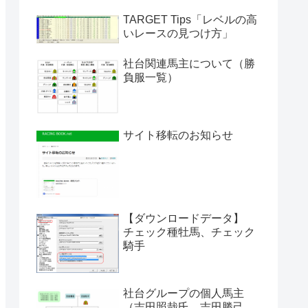
TARGET Tips「レベルの高
いレースの見つけ方」
社台関連馬主について（勝
負服一覧）
サイト移転のお知らせ
【ダウンロードデータ】
チェック種牡馬、チェック
騎手
社台グループの個人馬主
（吉田照哉氏、吉田勝己