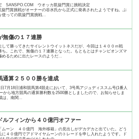
 SANSPO.COM ウオッカ凱旋門賞に挑戦決定
ウオッカの凱旋門賞挑戦がオーナーの谷水氏から正式に発表されたようですね。ぶ
使っての凱旋門賞挑戦...
が無傷の１７連勝
走して勝ってきたサイレントウイットネスだが、今回は１４００ｍ戦
勝ち。これで、無傷の１７連勝となった。もともとはチャンピオンズマ
めるために出たレースのようだ...
馬通算２５００勝を達成
日7月18日浦和競馬第4競走において、3号馬アジュディススム号(1番人
ーから地方競馬の通算勝利数を2500勝としましたので、お知らせしま
は、南関...
ドルフィンから４０億円オファー
「ムーン ４０億円 海外移籍」の見出しがデカデカと出ていた。どう
氏に４０億円でアドマイヤムーンのトレードを申し入れたようです。ド
を目の前で見せつけられたの...