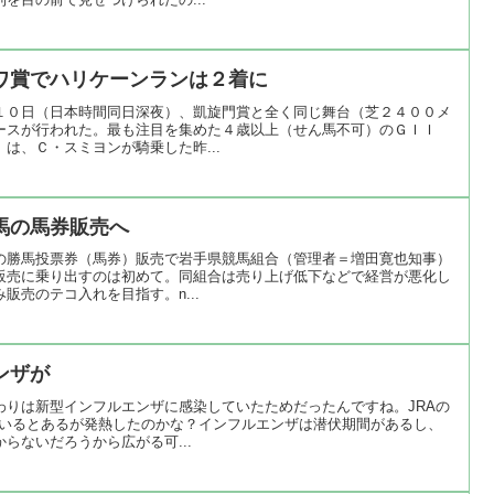
ワ賞でハリケーンランは２着に
１０日（日本時間同日深夜）、凱旋門賞と全く同じ舞台（芝２４００メ
ースが行われた。最も注目を集めた４歳以上（せん馬不可）のＧＩＩ
は、Ｃ・スミヨンが騎乗した昨...
馬の馬券販売へ
の勝馬投票券（馬券）販売で岩手県競馬組合（管理者＝増田寛也知事）
販売に乗り出すのは初めて。同組合は売り上げ低下などで経営が悪化し
販売のテコ入れを目指す。n...
ンザが
わりは新型インフルエンザに感染していたためだったんですね。JRAの
ているとあるが発熱したのかな？インフルエンザは潜伏期間があるし、
らないだろうから広がる可...