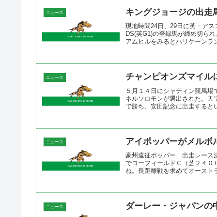
キングジョージの出走
ニュース
現地時間24日、29日に英・ア
DS(英G1)の登録馬が締め切られ
アムヒルをみるとハリケーンラン、
チャンピオンズマイル
ニュース
５月１４日にシャティン競馬場
ネルソロモンが選出された。天
で勝ち、安田記念に出走するとい
アイポッパーがメルボ
ニュース
豪州遠征ポッパー 出走レース決ま
でコーフィールドＣ（芝２４０
ね。長距離戦を求めてオーストラ
ダーレー・ジャパンの
ニュース