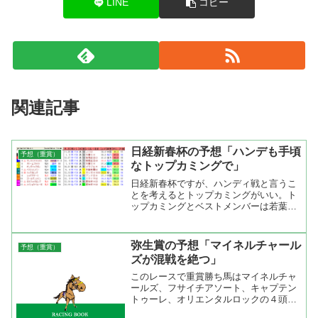
LINE
コピー
関連記事
日経新春杯の予想「ハンデも手頃
予想（重賞）
なトップカミングで」
日経新春杯ですが、ハンディ戦と言うこ
とを考えるとトップカミングがいい。ト
ップカミングとベストメンバーは若葉Ｓ
で対戦してベストメンバーが先着してい
る。しかし、ベストメンバーは久々の上
に斤量が１キロ重い。それに対してトッ
弥生賞の予想「マイネルチャール
予想（重賞）
プカミングは使われつつ力...
ズが混戦を絶つ」
このレースで重賞勝ち馬はマイネルチャ
ールズ、フサイチアソート、キャプテン
トゥーレ、オリエンタルロックの４頭。
この４頭の中で休み明けでないのはマイ