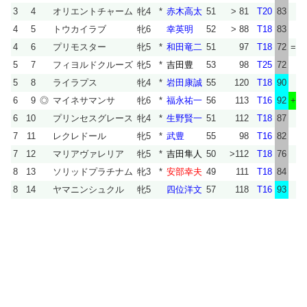
3
4
オリエントチャーム
牝4
*
赤木高太
51
> 81
T20
83
T
4
5
トウカイラブ
牝6
幸英明
52
> 88
T18
83
T
4
6
プリモスター
牝5
*
和田竜二
51
97
T18
72
=
T
5
7
フィヨルドクルーズ
牝5
*
吉田豊
53
98
T25
72
T
5
8
ライラプス
牝4
*
岩田康誠
55
120
T18
90
T
6
9
◎
マイネサマンサ
牝6
*
福永祐一
56
113
T16
92
+
T
6
10
プリンセスグレース
牝4
*
生野賢一
51
112
T18
87
T
7
11
レクレドール
牝5
*
武豊
55
98
T16
82
T
7
12
マリアヴァレリア
牝5
*
吉田隼人
50
>112
T18
76
T
8
13
ソリッドプラチナム
牝3
*
安部幸夫
49
111
T18
84
T
8
14
ヤマニンシュクル
牝5
四位洋文
57
118
T16
93
T