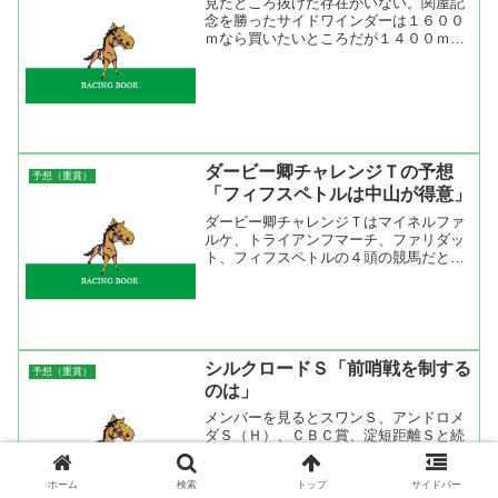
見たところ抜けた存在がいない。関屋記
念を勝ったサイドワインダーは１６００
ｍなら買いたいところだが１４００ｍだ
と連対すらしたことがない。１４００ｍ
に一番適性があるのがタマモホットプレ
イ。全４勝のうち３勝が１４００ｍ戦。
前走のスプリンターズＳは...
ダービー卿チャレンジＴの予想
予想（重賞）
「フィフスペトルは中山が得意」
ダービー卿チャレンジＴはマイネルファ
ルケ、トライアンフマーチ、ファリダッ
ト、フィフスペトルの４頭の競馬だと思
う。この中で中山巧者といえばマイネル
ファルケとフィフスペトル。上昇度を考
えると休み明けをひと叩きしたフィフス
ペトル。ということでフィ...
シルクロードＳ「前哨戦を制する
予想（重賞）
のは」
メンバーを見るとスワンＳ、アンドロメ
ダＳ（Ｈ）、ＣＢＣ賞、淀短距離Ｓと続
く短距離のオープン戦である程度力関係
が見えてきた。コース適性、展開なども
ホーム
検索
トップ
サイドバー
考慮すると京都コースを得意としている