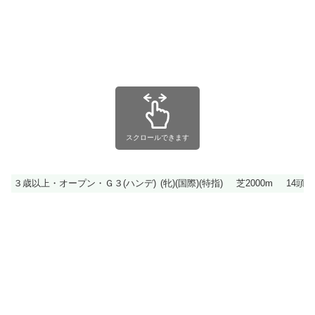
スクロールできます
３歳以上・オープン・Ｇ３(ハンデ)
(牝)(国際)(特指)
芝2000m
14頭立