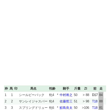
枠
馬
印
馬名
性齢
騎手
斤量
ZI
前
走
1
1
シールビーバック
牝4
*
中村将之
50
> 88
D17
84
D
2
2
サンレイジャスパー
牝4
佐藤哲三
51
> 98
T18
88
T
3
3
スプリングドリュー
牝6
*
鮫島良太
50
>106
T18
81
T