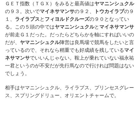
ＧＥＴ指数（ＴＧＸ）をみると最高値は
ヤマニンシュクル
の９３。次いで
マイネサマンサ
の９２、
トウカイラブ
の９
１、
ライラプス
と
フィヨルドクルーズ
の９０となってい
る。この５頭の中では
ヤマニンシュクル
と
マイネサマンサ
が前走Ｇ１だった。だったらどちらかを軸にすればいいの
だが、
ヤマニンシュクル
陣営は良馬場で競馬をしたいと言
っているので、それなら稍重でも好成績を残している
マイ
ネサマンサ
でいいんじゃない。鞍上が乗れていない福永祐
一君というのが不安だが先行馬なので行ければ問題はない
でしょう。
相手はヤマニンシュクル、ライラプス、プリンセスグレー
ス、スプリングドリュー、オリエントチャームで。