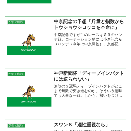
ネルチャールズだけ。久々が悪いという
わけではないが、使われつつ強くなって
いるマイネルチャールズに...
中京記念の予想「斤量と指数から
予想（重賞）
トウショウシロッコを本命に」
中京記念ですがこのレースはＧ３のハン
デ戦。ローテーション的には小倉記念Ｇ
３ハンデ（今年は中京開催）、京都記念
Ｇ２、中山記念Ｇ２からの出走が多い。
オッズを見ると小倉記念組が人気になっ
ているが、僕はクラスと斤量を考えると
京都記念組が面白いと思っ...
神戸新聞杯「ディープインパクト
予想（重賞）
には逆らわない」
無敗の２冠馬ディープインパクトがどこ
まで無敗で突き進むのか、そういう意味
でも大事な一戦。しかも、勢いをつける
かのように武豊騎手は土曜日に７勝と勝
ちまくり。どうにも手がつけられないよ
うな状態だ。前日の単勝オッズを見ても
わかるとおりディープイン...
スワンＳ「適性重視なら」
予想（重賞）