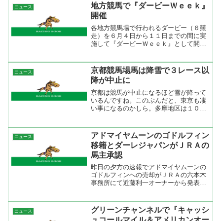
地方競馬で『ダービーＷｅｅｋ』
ニュース
開催
各地方競馬場で行われるダービー（６競
走）を６月４日から１１日までの間に実
施して『ダービーＷｅｅｋ』として開催
するらしい。各競馬場で行われたダービ
ーの勝ち馬が７月１２日のジャパンダー
トダービーに出走することを目標に置い
京都競馬場馬は降雪で３レース以
ニュース
ているのだろう。開催時期...
降が中止に
京都は競馬が中止になるほど雪が降って
いるんですね。このぶんだと、東京も凄
い事になるのかしら。多摩地区は１０セ
ンチといっていますからね。 今、グリ
ーチャンネルで京都競馬場の様子を映し
ていましたが芝コースは真っ白ですね。
アドマイヤムーンのゴドルフィン
ニュース
結構、降っているようです...
移籍とダーレジャパンがＪＲＡの
馬主承認
昨日の夕方の速報でアドマイヤムーンの
ゴドルフィンへの売却がＪＲＡの六本木
事務所にて近藤利一オーナーから発表が
あった。この記者会見の席にはアドマイ
ヤムーンを管理する松田博資調教師とア
ドマイヤムーンを生産したノーザンファ
グリーンチャンネルで『キャッシ
ニュース
ームの代表吉田勝巳氏が同...
ュコールマイル＆アメリカンオー