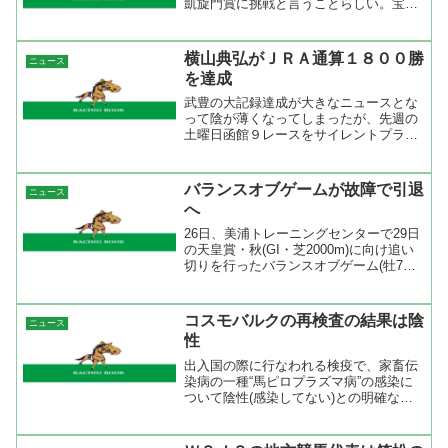
凱旋門賞に挑戦と言うことらしい。宝塚
記念でまたあの走りを見られると思うと
嬉しいが、そろそろ他の馬にもＧ１を勝
たせてあげたいような気もする
横山典弘がＪＲＡ通算１８００勝
ニュース
が・・・。ラジオNIKKEI 競...
を達成
武豊の大記録達成が大きなニュースとな
って陰が薄くなってしまったが、先週の
土曜日函館９レースをサイレントプライ
ドで勝って横山典弘がＪＲＡ通算１８０
０勝を達成した。この記録は現役２位、
総合５位の成績ですからもっと大きく扱
バランスオブゲームが故障で引退
ニュース
って欲しかった。岡部幸雄...
へ
26日、美浦トレーニングセンターで29日
の天皇賞・秋(GI・芝2000m)に向け追い
切りを行ったバランスオブゲーム(牡7、
美浦・宗像義忠厩舎)が、追い切り後に左
前浅屈腱不全断裂の疾病を発症。競走能
力喪失と診断され、天皇賞・秋の出走は
コスモバルクの再検査の結果は陰
ニュース
断念する...
性
出入国の際に行なわれる検疫で、家畜伝
染病の一種“馬ピロプラズマ病”の感染に
ついて陰性(感染してない)との明確な反
応が出なかったため、シンガポールから
出国できない状況が続いていたが、再検
査の結果、陰性であることが24日(水)判