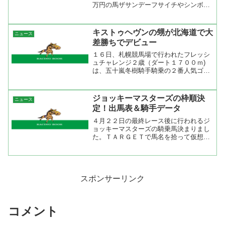
万円の馬ザサンデーフサイチやシンボリ
クリスエスの半弟ピサノデイラニなどが
出走する注目の新馬戦でしたが、勝った
のは内田博幸騎乗のダイレクトキャッ
キストゥヘヴンの甥が北海道で大
ニュース
チ。父スペシャルウィーク、...
差勝ちでデビュー
１６日、札幌競馬場で行われたフレッシ
ュチャレンジ２歳（ダート１７００ｍ)
は、五十嵐冬樹騎手騎乗の２番人気ゴー
ルデンジュビリ(牡２、北海道・角川秀樹
厩舎)が先団追走から４角手前で仕掛ける
と、そのまま後続を大きく突き放し、２
ジョッキーマスターズの枠順決
ニュース
着ノ１番人気クラファ...
定！出馬表＆騎手データ
４月２２日の最終レース後に行われるジ
ョッキーマスターズの騎乗馬決まりまし
た。ＴＡＲＧＥＴで馬名を拾って仮想出
馬表を作ってみました。いつもは補正タ
イム（ＴＡＲＧＥＴ指数）を出していま
すが、全馬がＪＲＡ未勝利馬なので着順
表示にしてみました。また...
スポンサーリンク
コメント