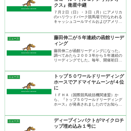
クス』衛星中継
７月２日（日）・３日（月）にアメリカ
のハリウッドパーク競馬場で行なわれる
キャッシュコールマイルおよびアメリカ
ンオークスの模様を、現地より衛星中継
でお伝えしますのでお知らせいたしま
す。ＪＲＡのお知らせ放送が決まり、枠
藤田伸二が５年連続の函館リーデ
ニュース
順も決まっていよいよですね...
ィング
藤田伸二が函館リーディングになった。
調べてみたら２００３年から５年連続の
リーディングでした。毎年、開催初日か
ら乗り続けているので厩舎との関係がよ
くなっている感じです。２００２年から
函館開催の騎乗数を見ると２００２年は
トップ５０ワールドリーディング
ニュース
１１８鞍だったのに対し、...
ホースでアドマイヤムーンが４位
に
ＩＦＨＡ（国際競馬統括機関連盟）か
ら、『トップ５０ワールドリーディング
ホース』が発表されましたのでお知らせ
いたします。今回の発表は、２００６年
１２月１日～２００７年６月１０日まで
に行われた世界の主要レースを対象とし
ディープインパクトがマイクロチ
ニュース
ています。ランキングトップ...
ップ埋め込み１号に