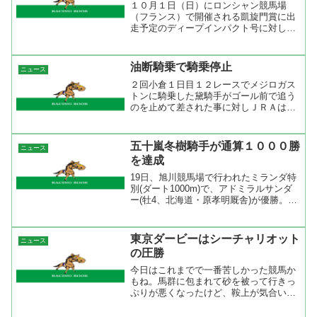
１０月１日（日）にロンシャン競馬場
（フランス）で開催される凱旋門賞に出
走予定のディープインパクト号に対し
て、７月２日（日）にマイクロチップを
埋め込みましたのでお知らせいたしま
す。 フランスでは、本年からすべての
油断騎乗で騎乗停止
ニュース
出走馬にマイクロチップの埋め込...
２回小倉１日目１２レースでメジロガス
トンに騎乗した黛騎手がゴール前で追う
のを止めて差された事に対しＪＲＡは油
断騎乗で開催日９日間の騎乗停止処分を
下した。 ゴール前で追うのを止めて騎
乗停止処分を受けるのは今回が初めてか
五十嵐冬樹騎手が通算１０００勝
ニュース
な？ これまでもゴール前...
を達成
19日、旭川競馬場で行われたミランダ特
別(ダート1000m)で、アドミラルサンダ
ー(牡4、北海道・原孝明厩舎)が優勝。同
馬に騎乗していた五十嵐冬樹騎手(30、北
海道・桑原義光厩舎)は地方通算957勝目
を挙げると共に、JRAでの43勝と合わ
東京ダービーはシーチャリオット
ニュース
せ...
の圧勝
今日はこれまでで一番苦しかった競馬か
もね。馬群に包まれて砂を被って行きっ
ぷりが悪くなったけど、鞍上が気合いを
つけつつ直線馬群から抜け出すとあっと
いう間に差を付けてしまった。外を回る