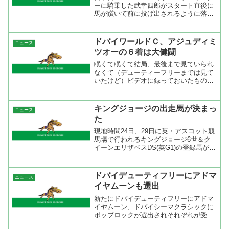
ーに騎乗した武幸四郎がスタート直後に
馬が躓いて前に投げ出されるように落
馬。その上をヴェルトマイスターが行っ
たので、駆け抜けたときに踏まれたのか
もしれない。肋骨骨折と肺出血というこ
ドバイワールドＣ、アジュディミ
ニュース
とはすぐに復帰は難しいでし...
ツオーの６着は大健闘
眠くて眠くて結局、最後まで見ていられ
なくて（デューティーフリーまでは見て
いたけど）ビデオに録っておいたものを
今朝見た。楽しみにしていたドバイワー
ルドＣに出走のアジュディミツオーは外
の１０番枠からの発走で、スタートはあ
キングジョージの出走馬が決まっ
ニュース
まりよくなったもののスッ...
た
現地時間24日、29日に英・アスコット競
馬場で行われるキングジョージ6世＆ク
イーンエリザベスDS(英G1)の登録馬が締
め切られ、最終的に8頭が登録を行っ
た。netkeiba.comブックメーカー・ウィ
リアムヒルをみるとハリケーンラン、エ
ドバイデューティフリーにアドマ
ニュース
レク...
イヤムーンも選出
新たにドバイデューティフリーにアドマ
イヤムーン、ドバイシーマクラシックに
ポップロックが選出されそれぞれが受諾
をしたようですね。これで、ダイワメジ