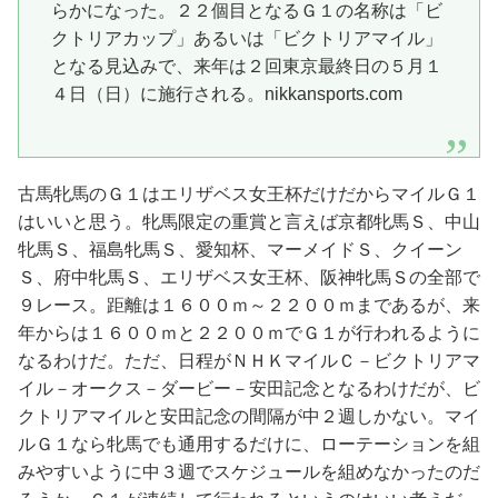
らかになった。２２個目となるＧ１の名称は「ビ
クトリアカップ」あるいは「ビクトリアマイル」
となる見込みで、来年は２回東京最終日の５月１
４日（日）に施行される。nikkansports.com
古馬牝馬のＧ１はエリザベス女王杯だけだからマイルＧ１
はいいと思う。牝馬限定の重賞と言えば京都牝馬Ｓ、中山
牝馬Ｓ、福島牝馬Ｓ、愛知杯、マーメイドＳ、クイーン
Ｓ、府中牝馬Ｓ、エリザベス女王杯、阪神牝馬Ｓの全部で
９レース。距離は１６００ｍ～２２００ｍまであるが、来
年からは１６００ｍと２２００ｍでＧ１が行われるように
なるわけだ。ただ、日程がＮＨＫマイルＣ－ビクトリアマ
イル－オークス－ダービー－安田記念となるわけだが、ビ
クトリアマイルと安田記念の間隔が中２週しかない。マイ
ルＧ１なら牝馬でも通用するだけに、ローテーションを組
みやすいように中３週でスケジュールを組めなかったのだ