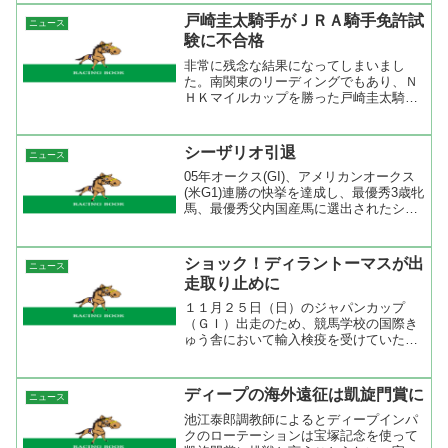
競馬の方が危なげは無いけど、馬群で揉
戸崎圭太騎手がＪＲＡ騎手免許試
ニュース
まれてもあれだけの脚が使...
験に不合格
非常に残念な結果になってしまいまし
た。南関東のリーディングでもあり、Ｎ
ＨＫマイルカップを勝った戸崎圭太騎手
がＪＲＡ騎手試験に挑戦したが不合格と
なったようだ。これだけの実績がある騎
手でもＪＲＡの所属にはなるにはハード
シーザリオ引退
ニュース
ルが高かったようですね。騎...
05年オークス(GI)、アメリカンオークス
(米G1)連勝の快挙を達成し、最優秀3歳牝
馬、最優秀父内国産馬に選出されたシー
ザリオ(牝4、栗東・角居勝彦厩舎)が右前
繋靱帯炎の再発の為、引退することが同
馬を管理する角居調教師から発表され
ショック！ディラントーマスが出
ニュース
た。近日中...
走取り止めに
１１月２５日（日）のジャパンカップ
（ＧＩ）出走のため、競馬学校の国際き
ゅう舎において輸入検疫を受けていたデ
ィラントーマス号は、日本へ入国するた
めに必要な諸検査で、馬ウイルス性動脈
炎（ＥＶＡ）の陰性が確認できなかった
ディープの海外遠征は凱旋門賞に
ニュース
ため、日本とアイルランド両...
池江泰郎調教師によるとディープインパ
クのローテーションは宝塚記念を使って