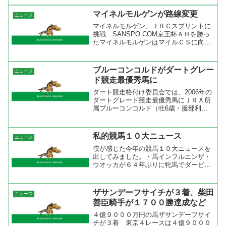
ャーとフサイチリシャールを合わせて４
頭がドバイワールﾄドカップに出走する
マイネルモルゲンが路線変更
ニュース
ことになった。アドマイヤ...
マイネルモルゲン、ＪＢＣスプリントに
挑戦 SANSPO.COM京王杯ＡＨを勝っ
たマイネルモルゲンはマイルＣＳに向か
わずに、ダートＧ１のＪＢＣスプリント
に向かうらしい。クラブオーナーの岡田
繁幸氏によると「筋力が強く、体質的に
ブルーコンコルドがダートグレー
ニュース
見てもよりダートの...
ド競走最優秀馬に
ダート競走格付け委員会では、2006年の
ダートグレード競走最優秀馬にＪＲＡ所
属ブルーコンコルド（牡6歳・服部利之
厩舎）を選定いたしました。この表彰
は、2月8日（木）、地方競馬全国協会が
行うＮＡＲグランプリ表彰式典の場にお
私的競馬１０大ニュース
ニュース
いて実施いたします。...
僕が感じた今年の競馬１０大ニュースを
出してみました。・馬インフルエンザ・
ウオッカが６４年ぶりに牝馬でダービー
制覇・アドマイヤムーンがドバイデュテ
ィーフリーを勝つ・ダイワスカーレット
が牝馬Ｇ１を３勝・武豊が１７回目の騎
ザサンデーフサイチが３着、柴田
ニュース
手リーディング・安藤勝己...
善臣騎手が１７００勝達成など
４億９０００万円の馬ザサンデーフサイ
チが３着 東京４レースは４億９０００