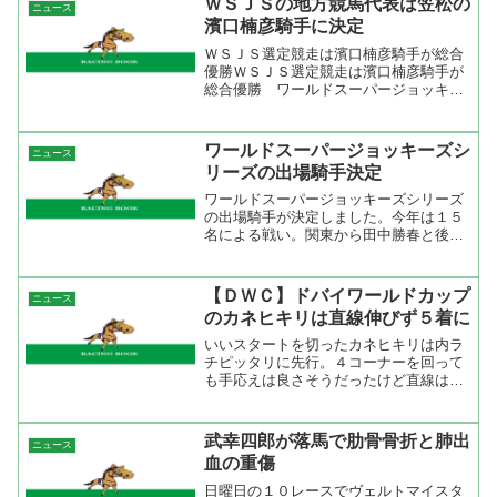
ＷＳＪＳの地方競馬代表は笠松の
ニュース
明した。地方競馬...
濱口楠彦騎手に決定
ＷＳＪＳ選定競走は濱口楠彦騎手が総合
優勝ＷＳＪＳ選定競走は濱口楠彦騎手が
総合優勝 ワールドスーパージョッキー
ズシリーズ（ＷＳＪＳ）に出場する地方
競馬代表騎手を決めるスーパージョッキ
ーズトライアルは第１ステージを盛岡競
ワールドスーパージョッキーズシ
ニュース
馬場（１０／６）で、第２...
リーズの出場騎手決定
ワールドスーパージョッキーズシリーズ
の出場騎手が決定しました。今年は１５
名による戦い。関東から田中勝春と後藤
浩輝が初出場、関西からは武豊、岩田康
誠、安藤勝己とおなじみの３人、そして
サマージョッキーシリーズで優勝した角
【ＤＷＣ】ドバイワールドカップ
ニュース
田晃一がご褒美として出場...
のカネヒキリは直線伸びず５着に
いいスタートを切ったカネヒキリは内ラ
チピッタリに先行。４コーナーを回って
も手応えは良さそうだったけど直線は行
き場が無くなって、外目に出して追った
けど伸びはジリジリだったね。スターキ
ングマンは後方からの追走で速いペース
武幸四郎が落馬で肋骨骨折と肺出
ニュース
についていけなかった感じ...
血の重傷
日曜日の１０レースでヴェルトマイスタ