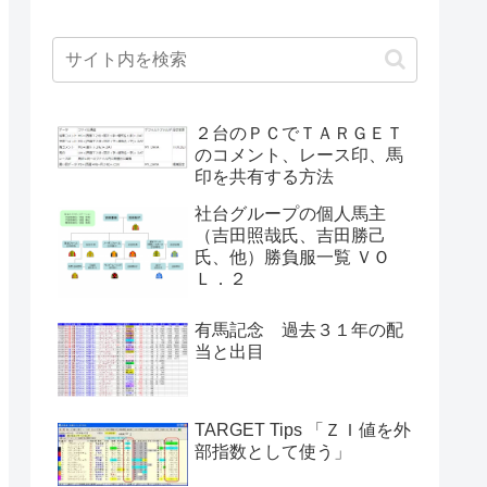
２台のＰＣでＴＡＲＧＥＴ
のコメント、レース印、馬
印を共有する方法
社台グループの個人馬主
（吉田照哉氏、吉田勝己
氏、他）勝負服一覧 ＶＯ
Ｌ．２
有馬記念 過去３１年の配
当と出目
TARGET Tips 「ＺＩ値を外
部指数として使う」