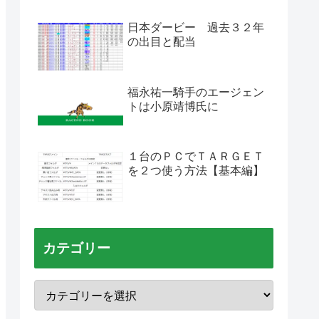
日本ダービー 過去３２年
の出目と配当
福永祐一騎手のエージェン
トは小原靖博氏に
１台のＰＣでＴＡＲＧＥＴ
を２つ使う方法【基本編】
カテゴリー