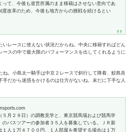
よって、今後も道営所属のまま移籍はさせない意向であ
制度改革のため、今後も地方からの挑戦を続けるとい
たいレースに使えない状況だからね。中央に移籍すればどん
レースの中で最大限のパフォーマンスを出してくれるように
たね。小島太一騎手は中京２レースで斜行して降着、鮫島良
下手だから迷惑をかけるのは仕方がないね。未だに下手な人
orts.com
（５月２９日）の調教見学と、東京競馬場および競馬学
）のバスツアーの参加者３５人を募集している。ＪＲ新
は１人１万４７００円、１人部屋を希望する場合は１万