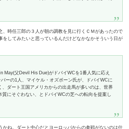
之、時任三郎の３人が朝の調教を見に行くＣＭがあったので
事をしてみたいと思っているんだけどなかなかそういう日が
May(父Devil His Due)がドバイWCを1番人気に応え
バーの1人、マイケル・オズボーン氏が、ドバイWCに
く、ダート王国アメリカからの出走馬が多いのは、世界
本質にそぐわない、とドバイWCの芝への転向を提案し
うかね。ダート中心だとヨーロッパからの参戦がないのは仕