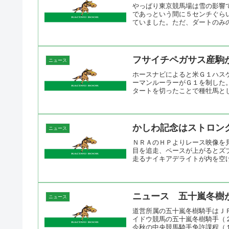
やっぱり東京競馬場は雪の影響
であっという間に５センチぐら
ていました。ただ、ダートのみの
フサイチペガサス産駒
ニュース
ホースナビによると米Ｇ１ハスケル招
ーマンルーラーがＧ１を制した
タートを切ったことで種牡馬としての
かしわ記念はストロン
ニュース
ＮＲＡのＨＰよりレース映像を
目を追走、ペースが上がるとズ
走るナイキアデライトが内を空け
ニュース 五十嵐冬樹
ニュース
道営所属の五十嵐冬樹騎手はＪ
イドウ競馬の五十嵐冬樹騎手（
今秋の中央競馬騎手免許課程（１