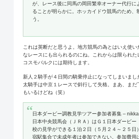
が、レース後に同馬の岡田繁幸オーナー代行に
ることが明らかに。ホッカイドウ競馬のため、
う。
これは英断だと思うよ。地方競馬の為とはいえ使い
なレースにも出られるのにね。これからは限られた
コスモバルクには期待します。
新人２騎手が４日間の騎乗停止になってしまいまし
太騎手は中京１レースで斜行して失格。まあ、まだ
もいるけどね（笑）
日本ダービー調教見学ツアー参加者募集 – nikkansp
日本中央競馬会（ＪＲＡ）はＧ１日本ダービー
校の見学ができる１泊２日（５月２４～２５日
宿駅集合で未成年者は参加できない。参加費用