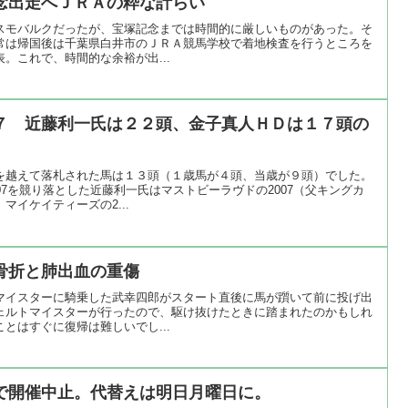
念出走へＪＲＡの粋な計らい
スモバルクだったが、宝塚記念までは時間的に厳しいものがあった。そ
常は帰国後は千葉県白井市のＪＲＡ競馬学校で着地検査を行うところを
。これで、時間的な余裕が出...
７ 近藤利一氏は２２頭、金子真人ＨＤは１７頭の
を越えて落札された馬は１３頭（１歳馬が４頭、当歳が９頭）でした。
07を競り落とした近藤利一氏はマストビーラヴドの2007（父キングカ
マイケイティーズの2...
骨折と肺出血の重傷
マイスターに騎乗した武幸四郎がスタート直後に馬が躓いて前に投げ出
ェルトマイスターが行ったので、駆け抜けたときに踏まれたのかもしれ
とはすぐに復帰は難しいでし...
で開催中止。代替えは明日月曜日に。