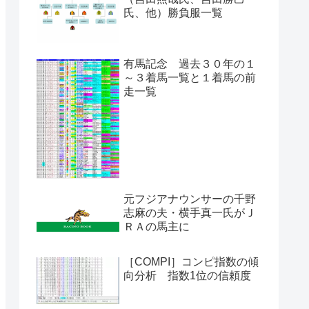
氏、他）勝負服一覧
有馬記念 過去３０年の１
～３着馬一覧と１着馬の前
走一覧
元フジアナウンサーの千野
志麻の夫・横手真一氏がＪ
ＲＡの馬主に
［COMPI］コンピ指数の傾
向分析 指数1位の信頼度