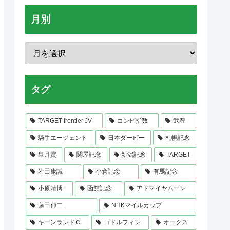
月別
タグ
TARGET frontier JV
コンピ指数
武豊
騎手エージェント
日本ダービー
札幌記念
皐月賞
関屋記念
新潟記念
TARGET
岩田康誠
小倉記念
有馬記念
小原靖博
函館記念
アドマイヤムーン
藤田伸二
NHKマイルカップ
キーンランドＣ
ゴドルフィン
オークス