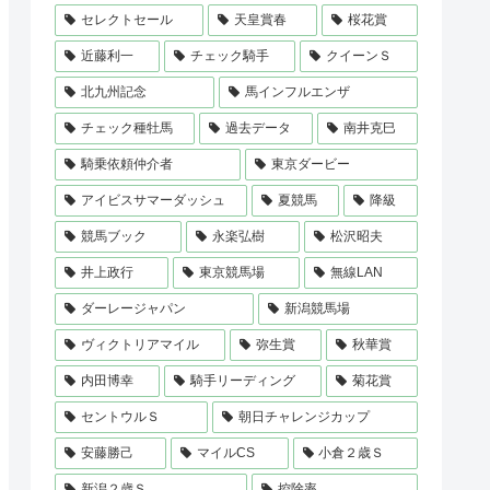
セレクトセール
天皇賞春
桜花賞
近藤利一
チェック騎手
クイーンＳ
北九州記念
馬インフルエンザ
チェック種牡馬
過去データ
南井克巳
騎乗依頼仲介者
東京ダービー
アイビスサマーダッシュ
夏競馬
降級
競馬ブック
永楽弘樹
松沢昭夫
井上政行
東京競馬場
無線LAN
ダーレージャパン
新潟競馬場
ヴィクトリアマイル
弥生賞
秋華賞
内田博幸
騎手リーディング
菊花賞
セントウルＳ
朝日チャレンジカップ
安藤勝己
マイルCS
小倉２歳Ｓ
新潟２歳Ｓ
控除率