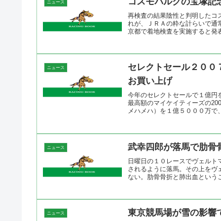
コスモバルクの宝塚記
ニュース
再検査の結果陰性と判明したコ
れが、ＪＲＡの粋な計らいで通
京都で着地検査を実施すると発表
セレクトセール２００
ニュース
お買い上げ
今年のセレクトセールで１億円
最高額のマイケイティーズの20
メハメハ）を１億５０００万で、
武幸四郎が落馬で肋骨
ニュース
日曜日の１０レースでヴェルト
されるように落馬。その上をヴ
ない。肋骨骨折と肺出血というこ
東京競馬場が雪の影響
ニュース