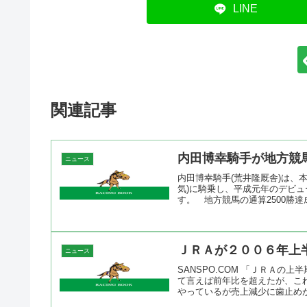
LINE
関連記事
内田博幸騎手が地方競
ニュース
内田博幸騎手(荒井隆厩舎)は、本
気)に騎乗し、平成元年のデビュ
す。 地方競馬の通算2500勝達成
ＪＲＡが２００６年上
ニュース
SANSPO.COM 「ＪＲＡ
て言えば前年比を超えたが、こ
やっているが売上減少に歯止めが