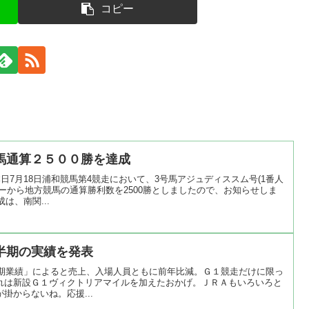
コピー
馬通算２５００勝を達成
日7月18日浦和競馬第4競走において、3号馬アジュディススム号(1番人
ーから地方競馬の通算勝利数を2500勝としましたので、お知らせしま
は、南関...
半期の実績を発表
の上半期業績」によると売上、入場人員ともに前年比減。Ｇ１競走だけに限っ
れは新設Ｇ１ヴィクトリアマイルを加えたおかげ。ＪＲＡもいろいろと
掛からないね。応援...