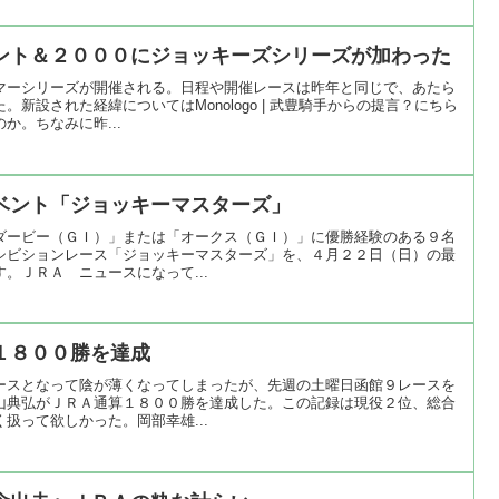
ント＆２０００にジョッキーズシリーズが加わった
マーシリーズが開催される。日程や開催レースは昨年と同じで、あたら
新設された経緯についてはMonologo | 武豊騎手からの提言？にちら
か。ちなみに昨...
ベント「ジョッキーマスターズ」
ダービー（ＧＩ）」または「オークス（ＧＩ）」に優勝経験のある９名
シビションレース「ジョッキーマスターズ」を、４月２２日（日）の最
。ＪＲＡ ニュースになって...
１８００勝を達成
ースとなって陰が薄くなってしまったが、先週の土曜日函館９レースを
山典弘がＪＲＡ通算１８００勝を達成した。この記録は現役２位、総合
扱って欲しかった。岡部幸雄...