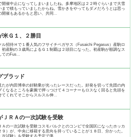
で開催中止になってしまいましたね。多摩地区は２２時ぐらいまで大雪
いまで積もっていましたからね。雪かきをやってもダメだろうとは思っ
開催もあるかもと思い、共同...
が米Ｇ１、２勝目
待Ｈで１番人気のフサイチペガサス（Fusaichi Pegasus）産駒ロ
。初産駒の３歳馬によるＧ１制覇は２頭目になった。初産駒が順調なス
Fus...
グブラッド
見たが内田博幸の好騎乗が光ったレースだった。好発を切って先団の内
ブくなるところを豪腕で押っつけて４コーナーもロスなく回ると先頭を
てくれてそこからスルスル伸...
がＪＲＡの一次試験を受験
ＲＡの一次試験を受験コスモバルクとのコンビで全国区になったホッカ
２９）が、中央に移籍する意向を持っていることが１８日、分かった。
次試験）を受験する予定で準...