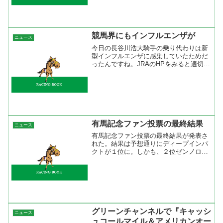
さかと思って見てみると安田康彦でし
た。そう言えば最近は名前を聞かないと
思ったら引退していたんですね...
競馬界にもインフルエンザが
ニュース
今日の長谷川浩大騎手の乗り代わりは新
型インフルエンザに感染していたためだ
ったんですね。JRAのHPをみると適切な
治療を受けているとあるが発熱したのか
な？インフルエンザは潜伏期間がある
し、どのようにして感染したかは分から
ないだろうから広がる可...
有馬記念ファン投票の最終結果
ニュース
有馬記念ファン投票の最終結果が発表さ
れた。結果は予想通りにディープインパ
クトが１位に。しかも、２位ゼンノロブ
ロイに約３万５０００票あまりの差をつ
けたのだから凄い。ディープインパクト
の３冠達成したことにより競馬を知らな
い人でもディープインパク...
グリーンチャンネルで『キャッシ
ニュース
ュコールマイル＆アメリカンオー