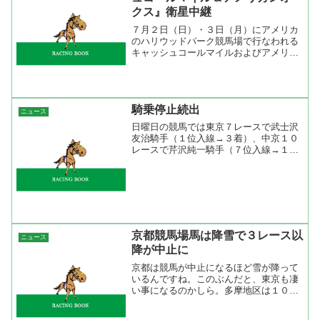
クス』衛星中継
７月２日（日）・３日（月）にアメリカ
のハリウッドパーク競馬場で行なわれる
キャッシュコールマイルおよびアメリカ
ンオークスの模様を、現地より衛星中継
でお伝えしますのでお知らせいたしま
す。ＪＲＡのお知らせ放送が決まり、枠
順も決まっていよいよですね...
騎乗停止続出
ニュース
日曜日の競馬では東京７レースで武士沢
友治騎手（１位入線→３着）、中京１０
レースで芹沢純一騎手（７位入線→１４
着）、中京１２レースで川田将雅騎手
（１位入線→１４着）と３名の騎乗停止
がでてしまった。JRA Video Interactive
でパ...
京都競馬場馬は降雪で３レース以
ニュース
降が中止に
京都は競馬が中止になるほど雪が降って
いるんですね。このぶんだと、東京も凄
い事になるのかしら。多摩地区は１０セ
ンチといっていますからね。 今、グリ
ーチャンネルで京都競馬場の様子を映し