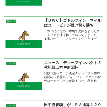
調で売り上げ減少に歯止めをかけている
らしい。売上が上がっているのではなく
減少に歯止めというところがホッカイド
ウ競馬の実情を...
【ＤＷＣ】ゴドルフィン・マイル
ニュース
はユートピアが逃げ切り勝ち
ＤＷＣに出走の日本馬で先陣を切ったユ
ートピアが逃げ切って勝ってしまった。
１番枠からいいスタートを切ったユート
ピアは枠順を生かしてハナを切った。４
コーナーを回っても先頭なのでもしかし
てと思ったら、直線では後続を離す一
方。「え～、このまま勝っち...
ニュース ディープインパクトの
ニュース
秋初戦は神戸新聞杯
無敗３冠へローテ決定！インパクト神戸
新聞杯→菊花賞 ディープインパクトの秋
のローテーションが決まった。秋初戦は
神戸新聞杯から菊花賞へ向かうらしい。
菊花賞を狙うローテーションとしては王
道だね。休養中は放牧に出さずに厩舎で
過ごし夏は札幌の入厩す...
田中勝春騎手がＪＲＡ通算１２０
ニュース