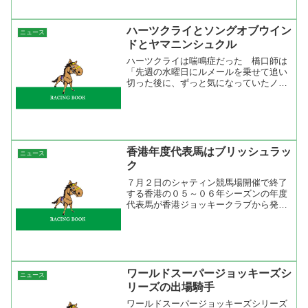
す...
ハーツクライとソングオブウイン
ニュース
ドとヤマニンシュクル
ハーツクライは喘鳴症だった 橋口師は
「先週の水曜日にルメールを乗せて追い
切った後に、ずっと気になっていたノド
の状態を内視鏡で検査したところ喘鳴症
（ぜんめいしょう）であることが分かり
ました」と淡々と語った。
SANSPO.COM ハーツクライが...
香港年度代表馬はブリッシュラッ
ニュース
ク
７月２日のシャティン競馬場開催で終了
する香港の０５～０６年シーズンの年度
代表馬が香港ジョッキークラブから発表
され、ブリッシュラック（セン７）が受
賞した。nikkansports.com安田記念を勝
ったブリッシュラックが香港年度代表馬
に選ばれ...
ワールドスーパージョッキーズシ
ニュース
リーズの出場騎手
ワールドスーパージョッキーズシリーズ