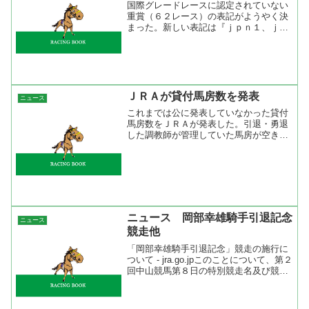
国際グレードレースに認定されていない
重賞（６２レース）の表記がようやく決
まった。新しい表記は『ｊｐｎ１、ｊｐ
ｎ２、ｊｐｎ３』。ｊｐｎはＪＡＰＡＮ
から用いたようです。なんとも慣れない
表記ですがしばらくすると慣れるでしょ
うね。 ＪＲＡが外国馬に...
ＪＲＡが貸付馬房数を発表
ニュース
これまでは公に発表していなかった貸付
馬房数をＪＲＡが発表した。引退・勇退
した調教師が管理していた馬房が空き、
そこに新規開業の調教師が入って来るわ
けだが、２００４年より優秀な成績を収
めた調教師には馬房が増え、成績がふる
わなかった調教師は馬房が...
ニュース 岡部幸雄騎手引退記念
ニュース
競走他
「岡部幸雄騎手引退記念」競走の施行に
ついて - jra.go.jpこのことについて、第２
回中山競馬第８日の特別競走名及び競走
番号を以下のとおり変更いたします。変
更前 変更後東風ステークス → 岡部幸
雄騎手引退記念 ※変更理由現役を引退