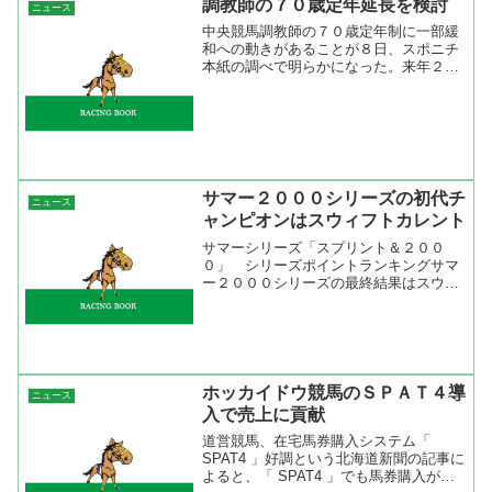
調教師の７０歳定年延長を検討
ニュース
中央競馬調教師の７０歳定年制に一部緩
和への動きがあることが８日、スポニチ
本紙の調べで明らかになった。来年２月
で定年を迎える瀬戸口勉師（６９）が今
年の皐月賞、ダービーの２冠をメイショ
ウサムソン（牡３）で制するなど、ベテ
ラン調教師の卓越した手腕...
サマー２０００シリーズの初代チ
ニュース
ャンピオンはスウィフトカレント
サマーシリーズ「スプリント＆２００
０」 シリーズポイントランキングサマ
ー２０００シリーズの最終結果はスウィ
フトカレントとエリモハリアーが１３ポ
イントで並んだが着順の順位の差でスウ
ィフトカレントが初代チャンピオンにな
った。これから、毎年同じ様...
ホッカイドウ競馬のＳＰＡＴ４導
ニュース
入で売上に貢献
道営競馬、在宅馬券購入システム「
SPAT4 」好調という北海道新聞の記事に
よると、「 SPAT4 」でも馬券購入が好