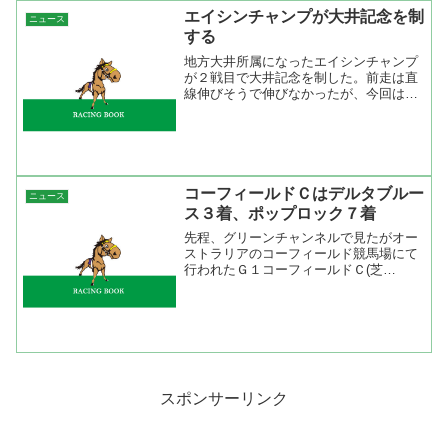
エイシンチャンプが大井記念を制
ニュース
する
地方大井所属になったエイシンチャンプ
が２戦目で大井記念を制した。前走は直
線伸びそうで伸びなかったが、今回は直
線入口まで持ったままで、最後はボンネ
ビルレコードとの叩き合いを制した。ま
あ、鞍上の内田博幸が上手く乗ったとい
うこともあるが、勝った事...
コーフィールドＣはデルタブルー
ニュース
ス３着、ポップロック７着
先程、グリーンチャンネルで見たがオー
ストラリアのコーフィールド競馬場にて
行われたＧ１コーフィールドＣ(芝
2400m)は先行したデルタブルースが３
着、中段馬群の中から進んだポップロッ
クは７着でした。 デルタブルースはス
タート良くスッと先団に付...
スポンサーリンク