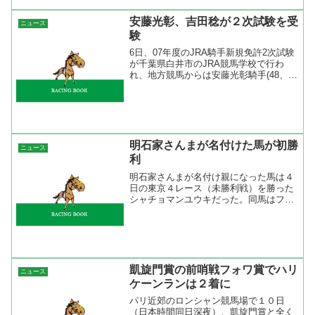
安藤光彰、吉田稔が２次試験を受
ニュース
験
6日、07年度のJRA騎手新規免許2次試験
が千葉県白井市のJRA競馬学校で行わ
れ、地方競馬からは安藤光彰騎手(48、笠
松・小井土金一厩舎)、吉田稔騎手(37、
愛知・宮本仁厩舎)が受験した。
netkeiba.com １次試験を合格した安藤
光...
明石家さんまが名付けた馬が初勝
ニュース
利
明石家さんまが名付け親になった馬は４
日の東京４レース（未勝利戦）を勝った
シャチョマンユウキだった。同馬はフジ
テレビの競馬情報番組『うまッチ！』で
明石家さんまさんが命名して話題となっ
ていた。この日は番組レギュラーのアン
タッチャブルの２人が応援...
凱旋門賞の前哨戦フォワ賞でハリ
ニュース
ケーンランは２着に
パリ近郊のロンシャン競馬場で１０日
（日本時間同日深夜）、凱旋門賞と全く