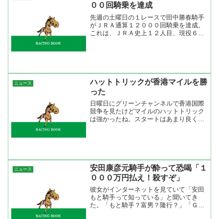
００回騎乗を達成
先週の土曜日の１レースで田中勝春騎手
がＪＲＡ通算１２０００回騎乗を達成。
これは、ＪＲＡ史上１２人目、現役６人
目の達成。「無事是名馬」という慣用句
があるが騎手も大きな怪我がなく乗り続
けられなければこの記録は達成出来なか
った。今年は調子が良く、...
ハットトリックが香港マイルを勝
ニュース
った
日曜日にグリーンチャンネルで香港国際
競争を見たけどマイルのハットトリック
は強かったね。スタートはあまり良くな
かったけど外目の揉まれない位置をキー
プして、直線は一気の伸び。馬場がやや
硬めというのも良かったのだろうけどマ
イラーが本格化した感じだ...
安田康彦元騎手が酔って恐喝「１
ニュース
０００万円払え！殺すぞ」
彼女がインターネットを見ていて「安田
もと騎手って知っている」と聞いてき
た。「もと騎手？富男？隆行？」「Ｇ１
ジョッキーだって」とうことは隆行？ま