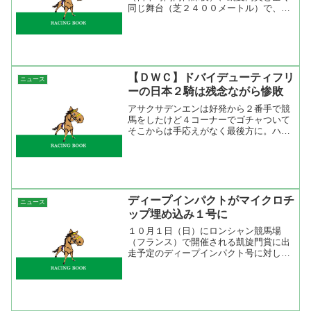
同じ舞台（芝２４００メートル）で、最
重要前哨戦３レースが行われた。最も注
目を集めた４歳以上（せん馬不可）のＧ
ＩＩ戦、４Ｒのフォワ賞（５頭立て）
は、Ｃ・スミヨンが騎乗した昨...
【ＤＷＣ】ドバイデューティフリ
ニュース
ーの日本２騎は残念ながら惨敗
アサクサデンエンは好発から２番手で競
馬をしたけど４コーナーでゴチャついて
そこからは手応えがなく最後方に。ハッ
トトリックはスタート悪く後方からの競
馬で直線は大外に出して追い上げを見せ
るかと思ったけど結局は伸びきれずに１
２着。勝ったデヴィッドジ...
ディープインパクトがマイクロチ
ニュース
ップ埋め込み１号に
１０月１日（日）にロンシャン競馬場
（フランス）で開催される凱旋門賞に出
走予定のディープインパクト号に対し
て、７月２日（日）にマイクロチップを
埋め込みましたのでお知らせいたしま
す。 フランスでは、本年からすべての
出走馬にマイクロチップの埋め込...