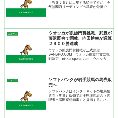
（ＷＳＪＳ）に出場する騎手ですが、今
年は関西リーディングの武豊が骨折で欠
場となってしまった。そして、補欠の藤
田伸二が辞退したために福永祐一が出場
することになった。内田博幸は地方時代
に１度出場しているので今...
ウオッカが凱旋門賞挑戦、武豊が
ニュース
藤沢厩舎で調教、内田博幸が通算
２９００勝達成
ウオッカ凱旋門賞挑戦が正式決定
SANSPO.COM ウオッカ凱旋門賞に挑
戦決定 nikkansports.com ウオッカの
凱旋門賞挑戦がオーナーの谷水氏から正
式に発表されたようですね。ぶっつけで
はなくステップレースを使っての凱旋門
賞挑戦...
ソフトバンクが岩手競馬の馬券販
ニュース
売へ
ソフトバンクはインターネットの勝馬投
票券（馬券）販売で岩手県競馬組合（管
理者＝増田寛也知事）と提携する。ネッ
ト大手が馬券販売に乗り出すのは初め
て。同組合は売り上げ低下などで経営が
悪化しているため、ソフトバンクと組み
販売のテコ入れを目指す。n...