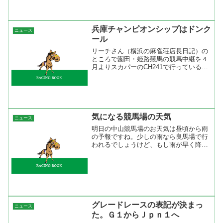
ていましたが芝コースは真っ白ですね。
結構、降っているようです...
兵庫チャンピオンシップはドンク
ニュース
ール
リーチさん（横浜の麻雀荘店長日記）の
ところで園田・姫路競馬の競馬中継を４
月よりスカパーのCH241で行っていると
の情報を得たので、タイミングよく兵庫
チャンピオンシップが行われているので
さっそく見てみた。地方競馬はやらない
ので地方馬は全然分か...
気になる競馬場の天気
ニュース
明日の中山競馬場のお天気は昼頃から雨
の予報ですね。少しの雨なら良馬場で行
われるでしょうけど、もし雨が早く降り
始めると稍重か重になってしまうかも。
予想をする上でお天気は気になるところ
なので、競馬場の天気予報を集めてみま
した。マピオン 千葉県船...
グレードレースの表記が決まっ
ニュース
た。Ｇ１からＪｐｎ１へ