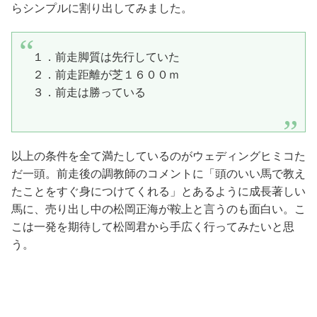
らシンプルに割り出してみました。
１．前走脚質は先行していた
２．前走距離が芝１６００ｍ
３．前走は勝っている
以上の条件を全て満たしているのがウェディングヒミコた
だ一頭。前走後の調教師のコメントに「頭のいい馬で教え
たことをすぐ身につけてくれる」とあるように成長著しい
馬に、売り出し中の松岡正海が鞍上と言うのも面白い。こ
こは一発を期待して松岡君から手広く行ってみたいと思
う。