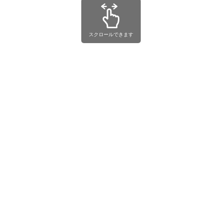
スクロールできます