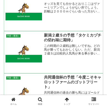
オッズを見ても分かるとおりここはヴァ
ーミリアンでしょうがない所でしょう。
距離は２０００ｍぐらい合った方がいい
タイプだし、ここは負けられないところ
だね。相手はマイネルボウノット、ハー
ドクリスタル、スーパーチャンス、ヒシ
アトラスで。
新潟２歳Ｓの予想「タケミカヅチ
予想（重賞）
の切れ味に期待」
この時期の２歳戦は難しいですね。どの
馬が勝ってもおかしくない。ただ、新潟
２歳Ｓは比較的人気馬が来る事が多いの
と距離が１６００ｍになってからは前走
で距離経験をしている馬が良い。また、
新潟最終日なので外目の馬場が良い。と
言うことで前走１６００ｍ...
共同通信杯の予想「今度こそキャ
予想（重賞）
ロットファームのゴットフリー
ト」
共同通信杯の過去の勝ち馬にはゴールド
シップ、アドマイヤムーン、ジャングル
ポケット、エルコンドルパサー、ナリタ
ブライアンなどＧⅠ勝ち馬が多くいる。
ホーム
検索
トップ
サイドバー