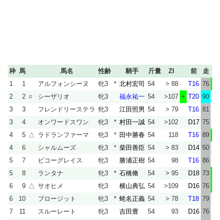
枠
馬
馬名
性齢
騎手
斤量
ZI
前
走
1
1
アルフォンシーヌ
牝3
*
北村宏司
54
> 88
T16
76
+
2
2
○
シーザリオ
牝3
福永祐一
54
>107
+
T20
90
3
3
フレンドリーステラ
牝3
江田照男
54
> 79
T16
81
3
4
オンワードスワン
牝3
*
村田一誠
54
>102
D17
75
4
5
△
ラドランファーマ
牝3
*
田中勝春
54
118
T16
89
+
4
6
シャルムーズ
牝3
*
柴田善臣
54
> 83
D14
50
5
7
ビコーグレイス
牝3
勝浦正樹
54
98
T16
86
5
8
ランタナ
牝3
*
石橋脩
54
> 95
D18
73
+
6
9
△
サオヒメ
牝3
横山典弘
54
>109
D16
76
+
6
10
プロージット
牝3
*
蛯名正義
54
> 78
T18
79
7
11
スルーレート
牝3
吉田豊
54
93
D16
76