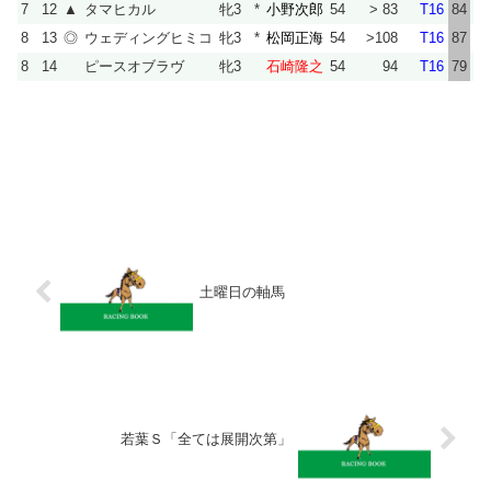
7
12
▲
タマヒカル
牝3
*
小野次郎
54
> 83
T16
84
8
13
◎
ウェディングヒミコ
牝3
*
松岡正海
54
>108
T16
87
8
14
ピースオブラヴ
牝3
石崎隆之
54
94
T16
79
土曜日の軸馬
若葉Ｓ「全ては展開次第」