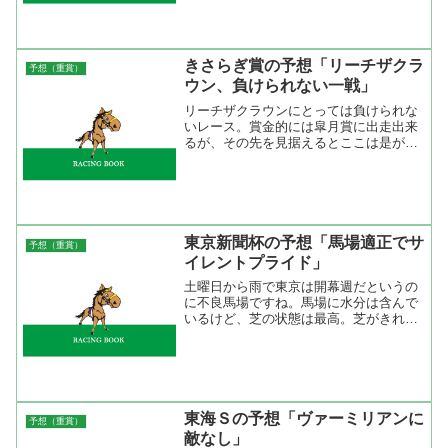
イングレインですからね。ここは、逃げ
ることも出来るクールシャローンを狙っ
てみます。前走の北九州記念は道悪とト
ラックバイアスがあり、凄...
きさらぎ賞の予想「リーチザクラ
予想（重賞）
ウン、負けられない一戦」
リーチザクラウンにとっては負けられな
いレース。賞金的には皐月賞に出走出来
るが、その先を見据えるとここは是が非
でも勝っておかなければいけない。鞍上
の武豊は昨年までと違ってリズムがい
い。土曜日は１０レースでスズカコーズ
ウェイに騎乗して勝っている...
東京新聞杯の予想「馬場適正でサ
予想（重賞）
イレントプライド」
土曜日から雨で東京は開幕週だというの
に不良馬場ですね。馬場に水分は含んで
いるけど、芝の状態は最高。芝がきれい
に生えそろっているところに雨が降ると
「スベる」というコメントをよく見る。
イメージとしては何となく分かるが、ど
の馬がスベル馬場を苦にし...
東海Ｓの予想「ヴァーミリアンに
予想（重賞）
敵なし」