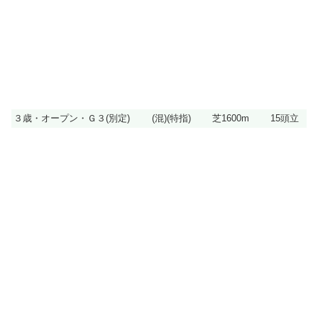
３歳・オープン・Ｇ３(別定)
(混)(特指)
芝1600m
15頭立