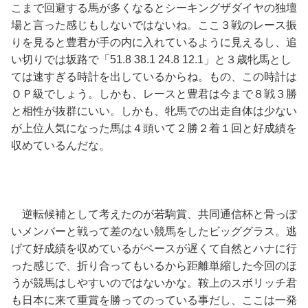
こまで回避する馬が多くなるとシーキングザダイヤの独壇
場と言った感じもしないではないね。ここ３戦のレース振
りを見ると豊君が手の内に入れているように見えるし、追
い切りでは坂路で「51.8 38.1 24.8 12.1」と３歳牝馬とし
ては速すぎる時計を出しているからね。もの、この時計は
ＯＰ級でしょう。しかも、レースと豊君は今まで８戦３勝
と相性が抜群にいい。しかも、牝馬での出走自体は少ない
が上位人気になった馬は４頭いて２勝２着１回と好成績を
収めているんだな。
逆転候補として考えたのが若駒賞、共同通信杯と骨っぽ
いメンバーと戦って差のない競馬をしたビッググラス。逃
げて好成績を収めているがペースが遅くて自然とハナに行
った感じで、折り合ってもいるから距離単縮した今回のほ
うが競馬はしやすいのではないかな。鞍上のスボリッチ君
も日本に来て重賞を勝ってのっている事だし、ここは一発