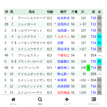
枠
馬
馬名
性齢
騎手
斤量
ZI
前
走
1
1
アーバンエスケープ
牡3
松永幹夫
56
101
T18
89
=
2B
2
ジェイボーイ
牡3
*
須貝尚介
56
> 97
T12
75
2
3
$
シルヴァーゼット
牡3
池添謙一
56
107
T18
78
3
4
ビッググラス
牡3
*
スボリッ
56
104
T18
94
3
5
$
シーキングザダイヤ
牡3
武豊
56
117
T14
91
4
6
メイショウサライ
牡3
四位洋文
56
>117
T16
79
4B
7
プリンセスラン
牝3
下條知之
54
0
D14
—
5
8
$
ブラッドバローズ
牡3
安藤勝己
56
104
T20
90
5B
9
カリプソパンチ
牡3
*
藤田伸二
56
108
+
T14
88
6
10
テイエムボッケモン
牡3
秋山真一
56
92
D15
—
6
11
エイシンヒエイザン
牡3
*
幸英明
56
>116
=
D14
83
7
12
シゲルドントイケ
牡3
武幸四郎
56
102
T16
81
7
13
エイユーハーデイ
牡3
岩田康誠
56
>104
T16
89
8
14
ヴンダー
牡3
福永祐一
56
103
T18
85
+
ホーム
検索
トップ
サイドバー
8
15
マイネルマルカート
牡3
*
和田竜二
56
> 73
D14
79