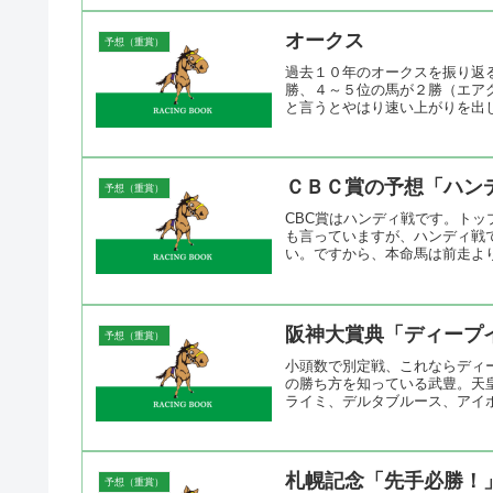
オークス
予想（重賞）
過去１０年のオークスを振り返
勝、４～５位の馬が２勝（エア
と言うとやはり速い上がりを出し
ＣＢＣ賞の予想「ハン
予想（重賞）
CBC賞はハンディ戦です。ト
も言っていますが、ハンディ戦
い。ですから、本命馬は前走より
阪神大賞典「ディープ
予想（重賞）
小頭数で別定戦、これならディ
の勝ち方を知っている武豊。天
ライミ、デルタブルース、アイ
札幌記念「先手必勝！
予想（重賞）