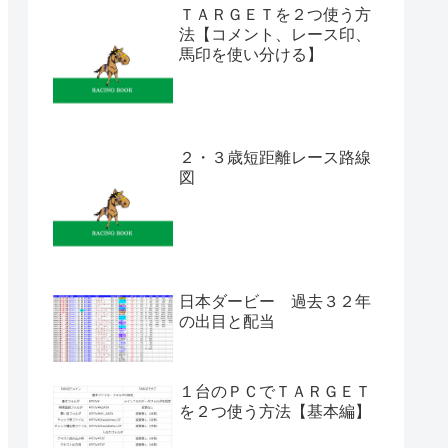
ＴＡＲＧＥＴを２つ使う方
法【コメント、レース印、
馬印を使い分ける】
２・３歳短距離レース路線
図
日本ダービー 過去３２年
の出目と配当
１台のＰＣでＴＡＲＧＥＴ
を２つ使う方法【基本編】