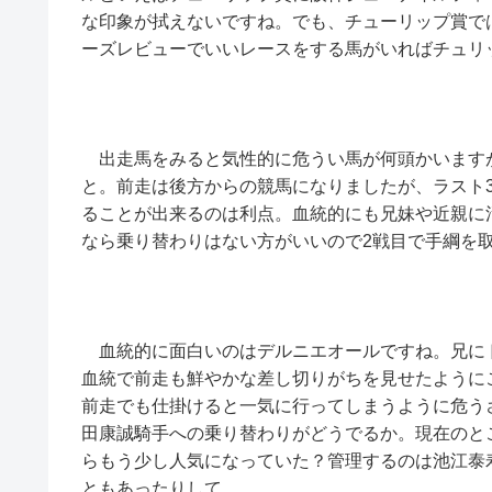
な印象が拭えないですね。でも、チューリップ賞で
ーズレビューでいいレースをする馬がいればチュリ
出走馬をみると気性的に危うい馬が何頭かいます
と。前走は後方からの競馬になりましたが、ラスト3
ることが出来るのは利点。血統的にも兄妹や近親に
なら乗り替わりはない方がいいので2戦目で手綱を
血統的に面白いのはデルニエオールですね。兄にド
血統で前走も鮮やかな差し切りがちを見せたように
前走でも仕掛けると一気に行ってしまうように危う
田康誠騎手への乗り替わりがどうでるか。現在のと
らもう少し人気になっていた？管理するのは池江泰
ともあったりして。