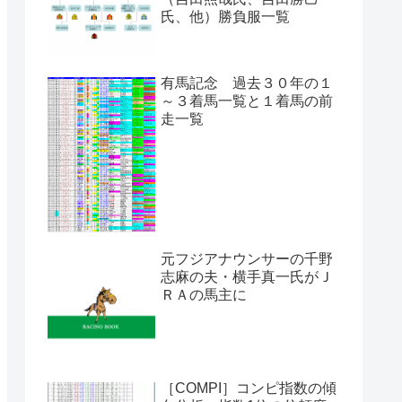
氏、他）勝負服一覧
有馬記念 過去３０年の１
～３着馬一覧と１着馬の前
走一覧
元フジアナウンサーの千野
志麻の夫・横手真一氏がＪ
ＲＡの馬主に
［COMPI］コンピ指数の傾