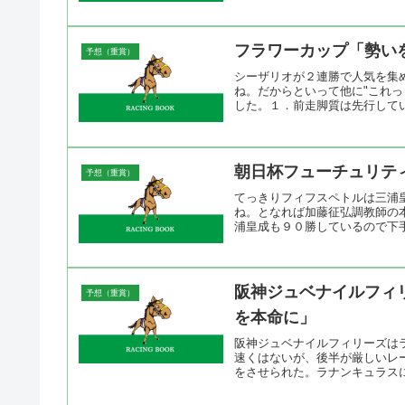
フラワーカップ「勢い
予想（重賞）
シーザリオが２連勝で人気を集
ね。だからといって他に"これ
した。１．前走脚質は先行してい
朝日杯フューチュリテ
予想（重賞）
てっきりフィフスペトルは三浦
ね。となれば加藤征弘調教師の
浦皇成も９０勝しているので下手
阪神ジュベナイルフィ
予想（重賞）
を本命に」
阪神ジュベナイルフィリーズは
速くはないが、後半が厳しいレ
をさせられた。ラナンキュラスに