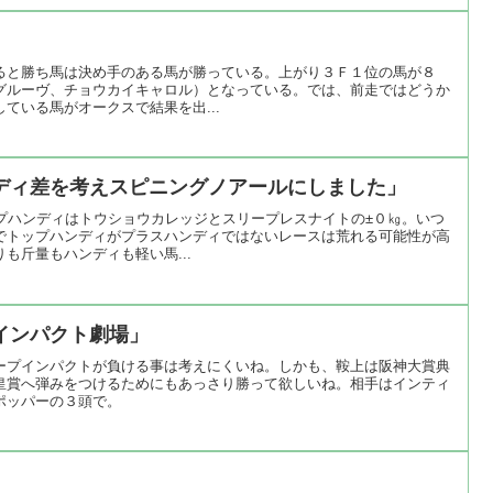
ると勝ち馬は決め手のある馬が勝っている。上がり３Ｆ１位の馬が８
グルーヴ、チョウカイキャロル）となっている。では、前走ではどうか
ている馬がオークスで結果を出...
ディ差を考えスピニングノアールにしました」
ップハンディはトウショウカレッジとスリープレスナイトの±０㎏。いつ
でトップハンディがプラスハンディではないレースは荒れる可能性が高
も斤量もハンディも軽い馬...
インパクト劇場」
ープインパクトが負ける事は考えにくいね。しかも、鞍上は阪神大賞典
皇賞へ弾みをつけるためにもあっさり勝って欲しいね。相手はインティ
ポッパーの３頭で。
」