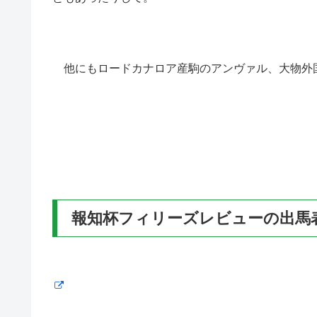
他にもロードカナロア産駒のアンヴァル、大物外
報知杯フィリーズレビューの出馬