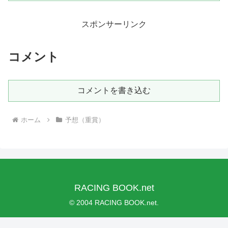
スポンサーリンク
コメント
コメントを書き込む
ホーム
予想（重賞）
RACING BOOK.net
© 2004 RACING BOOK.net.