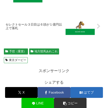
セレクトセール３日目は６頭が１億円以
上で落札
予想（重賞）
地方競馬あれこれ
東京ダービー
スポンサーリンク
シェアする
X
Facebook
はてブ
LINE
コピー