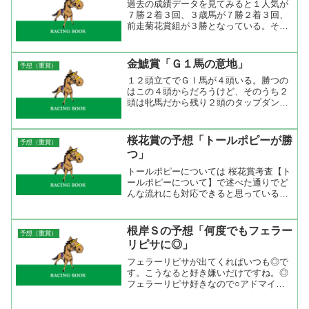
過去の成績データを見てみると１人気が
７勝２着３回、３歳馬が７勝２着３回、
前走菊花賞組が３勝となっている。そし
て過去３年の阪神２０００ｍの成績を見
てみると騎手別ではなんと武豊騎手を押
さえて安藤勝巳騎手が１位、種牡馬別で
金鯱賞「Ｇ１馬の意地」
予想（重賞）
はサンデーサイレンス産駒...
１２頭立てでＧⅠ馬が４頭いる。勝つの
はこの４頭からだろうけど、そのうち２
頭は牝馬だから残り２頭のタップダンス
シチーとザッツザプレンティのどっちを
頭にするかだろう。こういうとき一発が
あるとしたら連勝している馬や調子を上
桜花賞の予想「トールポピーが勝
予想（重賞）
げている馬だろうけどそう...
つ」
トールポピーについては 桜花賞考査【ト
ールポピーについて】で述べた通りでど
んな流れにも対応できると思っているし
マイル適正が一番ある馬だと思ってい
る。だから、本命はスンナリ決まったが
相手が困った。距離が伸びていいのはリ
根岸Ｓの予想「何度でもフェラー
予想（重賞）
トルアマポーラとブラック...
リピサに◎」
フェラーリピサが出てくればいつも◎で
す。こうなると好き嫌いだけですね。◎
フェラーリピサ好きなので○アドマイヤ
スバル東京が得意なので▲バンブーエー
ルG1馬なので