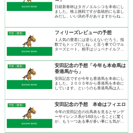
日経新春杯はタガノエルシコを本命にし
ました。格上挑戦ですが血統的にも楽し
みだし、いい決め手がありますからね。
この馬の戦歴をみると９走して実に６回
が上がり３Ｆ順位１位。届かないレース
が多いので未だ条件馬ですが、今回は出
フィリーズレビューの予想
予想（重賞）
世のチャンスとみました。...
１人気の豊君には逆らえないだろう。指
数でもトップだしね。と言う事で◎マル
ターズヒート。相手はジュベナイルフィ
リーズ組からコンコルディア、ロイヤル
セランガー。他ではムーヴオブサンデ
ー、グローリーブラッド、テンザントッ
安田記念の予想「今年も本命馬は
予想（重賞）
プ辺りで。
香港馬から」
安田記念ですが今年も香港馬を本命にし
ました。２００５年から香港馬を本命に
しています。というのも香港馬馬は人気
の割に走ってくれますからね。馬産がな
い香港ではほとんどがセン馬。走るだけ
の為にいるのでとにかく鍛え方が違う。
安田記念の予想 本命はフィエロ
予想（重賞）
だから、高齢になっても強...
今年の安田記念の出馬表を見るとサンデ
ーサイレンス系が14頭もいることに驚く
が、もう一つある事が多い事にも気が付
いた。それは、年齢で出走馬を年齢別で
みると4歳馬2頭、5歳馬が2頭、6歳馬10