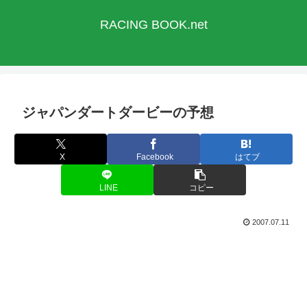
RACING BOOK.net
ジャパンダートダービーの予想
X
Facebook
はてブ
LINE
コピー
2007.07.11