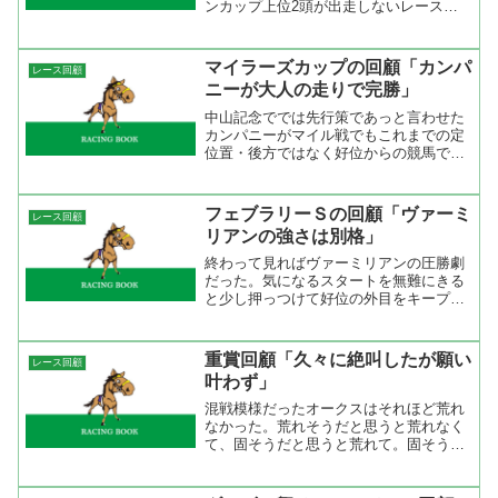
ンカップ上位2頭が出走しないレースで
したが、どうしてどうして凄いレースを
見せてくれた。ゴールドシップは菊花賞
でもそうだが主役不在で強い勝ち方をし
マイラーズカップの回顧「カンパ
レース回顧
てきた。だから、どうして...
ニーが大人の走りで完勝」
中山記念ででは先行策であっと言わせた
カンパニーがマイル戦でもこれまでの定
位置・後方ではなく好位からの競馬で早
めに抜け出して後続を完封した。切れる
末脚が魅力だったが、早めに動いたこと
もあって上がりは速くないが一番速くゴ
フェブラリーＳの回顧「ヴァーミ
レース回顧
ールした。決め手はあるの...
リアンの強さは別格」
終わって見ればヴァーミリアンの圧勝劇
だった。気になるスタートを無難にきる
と少し押っつけて好位の外目をキープ。
直線は馬なりで先頭に立つとあとはゴー
ルまで一直線。タイムは特に速くはない
が積極的に勝ちに行く競馬をしての結果
重賞回顧「久々に絶叫したが願い
レース回顧
だからね。武豊にとっては...
叶わず」
混戦模様だったオークスはそれほど荒れ
なかった。荒れそうだと思うと荒れなく
て、固そうだと思うと荒れて。固そうだ
と思うから荒れるときは凄いんだよね。
「人の行く裏に道あり花の山」という格
言があるように本命ばかり追いかけてい