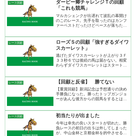
ダービー卿チャレンジＴの回顧
レース回顧
ても花の山は見つけられな...
「これも競馬」
マルカシェンクが出遅れて波乱の幕開け
のこのレース。先手を取ったのはカンフ
ァーベストだったけどペースが落ちたと
きに外からサイレントプライドがハナ
へ。そこからは淡々とレースは流れたが
結局ペースが上がらずに平凡な時計でサ
ローズＳの回顧「強すぎるダイワ
レース回顧
イレントプライドが逃げ切っ...
スカーレット」
逃げたダイワスカーレットが上がり３Ｆ
３３秒６では後続の馬は届かない。相変
わらずダイワスカーレットはスタートが
良い。抑えながらもスピードの違いでハ
ナへ。如何にも久々という感じのレース
だったが掛かっているという感じではな
【回顧と反省】 勝てない
レース回顧
く、気合いが入っている程...
【重賞回顧】新潟記念は予想通りの決め
手勝負になった。勝ったトップガンジョ
ーがあんな後方からの競馬をするとは思
わなかったが上位４頭は予想通り。と言
う事で、トップガンジョーを買えなかっ
た僕は後藤が嫌いです。キーンランドＣ
初当たりが出ました
レース回顧
はシーイズトウショウが何...
今年は幸先の良いスタートが切れた。勝
負レースの初日の出Ｓは外してしまった
が、中山金杯と京都金杯を的中させるこ