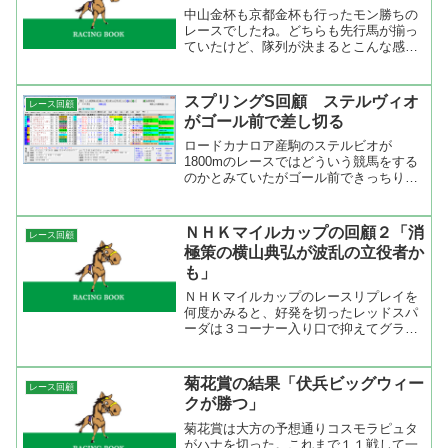
中山金杯も京都金杯も行ったモン勝ちの
レースでしたね。どちらも先行馬が揃っ
ていたけど、隊列が決まるとこんな感じ
のレースになってしまうんですね。本命
馬の狙い目はまあまあだったけど相手が
いなかった。初当たりは出なかったけど
スプリングS回顧 ステルヴィオ
レース回顧
本命馬の狙い方は悪くない...
がゴール前で差し切る
ロードカナロア産駒のステルビオが
1800mのレースではどういう競馬をする
のかとみていたがゴール前できっちり差
し切った。レースはエポカドーロが先手
を取って逃げると思われたがハナを叩い
たのはコスモイグナーツ。この馬を行か
ＮＨＫマイルカップの回顧２「消
レース回顧
せてエポカドーロは2番手...
極策の横山典弘が波乱の立役者か
も」
ＮＨＫマイルカップのレースリプレイを
何度かみると、好発を切ったレッドスパ
ーダは３コーナー入り口で抑えてグラン
プリエンゼルを先に行かせる。前が飛ば
しているように見えたから控えたのかも
しれないが、レッドスパーダが控えたお
菊花賞の結果「伏兵ビッグウィー
レース回顧
かげでその前にいるグラン...
クが勝つ」
菊花賞は大方の予想通りコスモラピュタ
がハナを切った。これまで１１戦して一