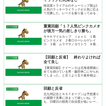
桜花賞トライアルのチューリップ賞は1
人気のラッキーライラックが人気に応え
て完勝した。レースを振り返ってみると
好スタートを切ったラッキーライラック
はサヤカチャンを行かせて2番手に。マ
ウレアとリリーノーブルはそのうしろ。
重賞回顧「１７人気ピンクカメオ
レース回顧
サラキアは出遅れて後方か...
が後方一気の差しきり勝ち」
ＮＨＫマイルカップ Ｊｐｎ１ １着
ピンクカメオ ２着◎ローレルゲレイ
ロ ３着 ムラマサノヨウトウ ８着○
マイネルシーガル ラップ 12.1-10.5-
11.6-12.0-12.3-11.5-11.7-12.6 各馬がい
いスタートを切ったの...
【回顧と反省】 終わりよければ
レース回顧
全て良し
【重賞回顧】クイーンＳは北海道開催に
全てを掛けている男・藤田伸二にやられ
てしまった。と言うより五十嵐冬樹は下
手すぎ（今回は）。ガッチリ押さえてい
るのはいいけど位置取りまで悪くする事
は無いだろう。１着藤田、２着四位なん
回顧と反省
レース回顧
て騎手で買った方が良かっ...
北九州記念とＮＳＴオープンは予想通り
の展開で見事に決まって嬉しいね。で
も、日曜日の競馬で自信度が低いレース
だったので指をくわえて見てました。得