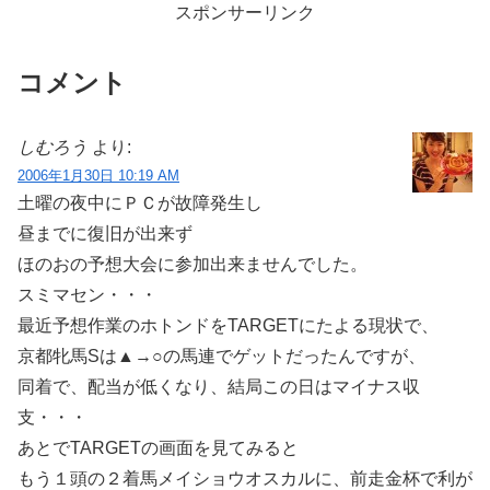
スポンサーリンク
コメント
しむろう
より:
2006年1月30日 10:19 AM
土曜の夜中にＰＣが故障発生し
昼までに復旧が出来ず
ほのおの予想大会に参加出来ませんでした。
スミマセン・・・
最近予想作業のホトンドをTARGETにたよる現状で、
京都牝馬Sは▲→○の馬連でゲットだったんですが、
同着で、配当が低くなり、結局この日はマイナス収
支・・・
あとでTARGETの画面を見てみると
もう１頭の２着馬メイショウオスカルに、前走金杯で利が