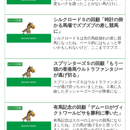
度もハナを譲ったことがない馬だけに行
ききってからは後続も仕掛けなかった
ね。そして、後続が追いかけなかったこ
とでスローペースの逃げに。 向正面で
シルクロードＳの回顧「時計の掛
レース回顧
後続を引き離したビッグウィ...
かる馬場でズブズブの差し競馬
に」
シルクロードＳは先行馬総崩れの差し競
馬になったね。ペース的にはちょっと早
いかもしれないけど、ここまでズブズブ
の競馬になるとは思わなかった。テンが
早いのは逃げたサープラスシンガーが押
して行ったからで、スプリングソングや
スプリンターズＳの回顧「もう一
レース回顧
ウエスタンダンサーは無理...
頭の香港馬ウルトラファンタジー
が逃げ切る」
スプリンターズＳはウルトラファンタジ
ーが逃げ切っちゃいましたね。２着に入
線したダッシャーゴーゴーが降着になっ
たのはちょっと後味が悪かったけど、川
田もあそこで突っ込んで行かなければサ
ンカルロに入られていたから仕方が無い
有馬記念の回顧「デムーロがヴィ
レース回顧
ところかな。あれだけの脚...
クトワールピサを勝利に導いた」
有馬記念はスローの上がりの競馬になり
ましたね。どの馬が逃げるかと思ってい
ましたが、ハナを切ったのはトーセンジ