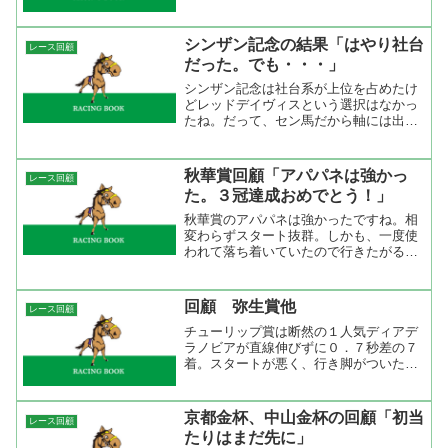
とが出来たので初日の出Ｓの負け分を取
り返す事が出来た。中山金杯の予想は
「過去の傾向と近走成績からねらえるの
シンザン記念の結果「はやり社台
レース回顧
はサイレントプライド、アサ...
だった。でも・・・」
シンザン記念は社台系が上位を占めたけ
どレッドデイヴィスという選択はなかっ
たね。だって、セン馬だから軸には出来
ないんだよね。 注目していたドナウブ
ルーは体重がまた減っていましたね。小
さい馬が２戦連続で馬体減というのは体
秋華賞回顧「アパパネは強かっ
レース回顧
調に問題があったのかもね...
た。３冠達成おめでとう！」
秋華賞のアパパネは強かったですね。相
変わらずスタート抜群。しかも、一度使
われて落ち着いていたので行きたがるこ
となく鞍上の指示に従ってスッと控え
た。しかも、逃げたアグネスワルツがい
いペースで引っ張ってくれたので追走も
回顧 弥生賞他
レース回顧
楽に。勝負どころの４コーナ...
チューリップ賞は断然の１人気ディアデ
ラノビアが直線伸びずに０．７秒差の７
着。スタートが悪く、行き脚がついたと
思ったら少し行きたがり、４コーナーで
はエリモファイナルに外から被せられ接
触。４２０キロの小型馬にはちょっと厳
京都金杯、中山金杯の回顧「初当
レース回顧
しいレースでしたね。レー...
たりはまだ先に」