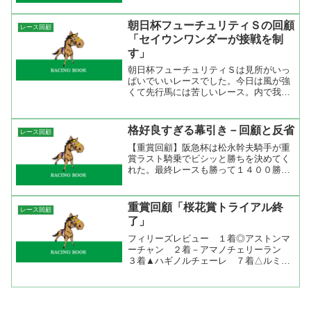
てしてこういう時ほど的中するんですよ
ね（涙）。北九州記念は小倉記念の参考
朝日杯フューチュリティＳの回顧
レース回顧
レースになるのでジックリと...
「セイウンワンダーが接戦を制
す」
朝日杯フューチュリティＳは見所がいっ
ぱいでいいレースでした。今日は風が強
くて先行馬には苦しいレース。内で我慢
の競馬のミッキーパンプキンはやはり行
きたがっていた。それに比べてホッコー
タキオンはペースもちょうど良くて自分
格好良すぎる幕引き－回顧と反省
レース回顧
の競馬が出来た。それでも...
【重賞回顧】阪急杯は松永幹夫騎手が重
賞ラスト騎乗でビシッと勝ちを決めてく
れた。最終レースも勝って１４００勝達
成。前半のレースのどこかで勝つかと思
ったのにメインまで０勝。これは、ダメ
かと思ったどけ勝利の女神はいたんだ
重賞回顧「桜花賞トライアル終
レース回顧
ね。おめでとう、松永幹夫騎...
了」
フィリーズレビュー １着◎アストンマ
ーチャン ２着－アマノチェリーラン
３着▲ハギノルチェーレ ７着△ルミナ
スハーバー ８着○ニシノマナムスメ
ラップ 12.5-10.9-11.4-11.7-11.4-11.7-
12.2 夜半の雨で午前中は...