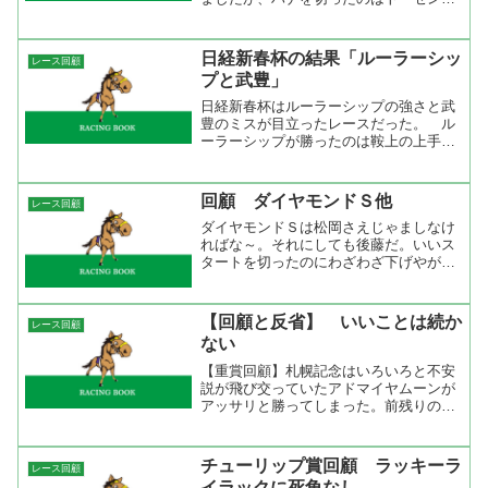
ョーダン。もともと行く気だったようで
スッとハナに行ってしまったのですぐに
隊列が出来ましたね。しかも、やや抑え
日経新春杯の結果「ルーラーシッ
レース回顧
気味での逃げ。１０００ｍ...
プと武豊」
日経新春杯はルーラーシップの強さと武
豊のミスが目立ったレースだった。 ル
ーラーシップが勝ったのは鞍上の上手さ
もあるが馬が確実に力をつけている印象
を受けましたね。有馬記念も枠がよけれ
ばと思えるような競馬をしましたから
回顧 ダイヤモンドＳ他
レース回顧
ね。 ローズキングダムは連...
ダイヤモンドＳは松岡さえじゃましなけ
ればな～。それにしても後藤だ。いいス
タートを切ったのにわざわざ下げやがっ
て。出たなりで競馬をしていれば間違い
なく勝てたのに。ハイヤーゲームやグラ
スポジションのように後ろで競馬をしな
【回顧と反省】 いいことは続か
レース回顧
くてもいいのだからもう少...
ない
【重賞回顧】札幌記念はいろいろと不安
説が飛び交っていたアドマイヤムーンが
アッサリと勝ってしまった。前残りの展
開を後ろから行って上がり３Ｆ３３秒５
の脚で差しきったのだから能力が違った
と言う事だろう。２０００ｍまでならこ
チューリップ賞回顧 ラッキーラ
レース回顧
の馬の決め手が発揮出来る...
イラックに死角なし