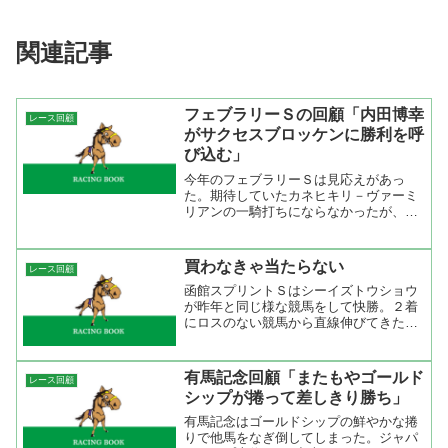
関連記事
フェブラリーＳの回顧「内田博幸
レース回顧
がサクセスブロッケンに勝利を呼
び込む」
今年のフェブラリーＳは見応えがあっ
た。期待していたカネヒキリ－ヴァーミ
リアンの一騎打ちにならなかったが、そ
れ以上の迫力あるゴール前の攻防が見る
ことができた。それにしても内田博幸の
馬を動かす技術は凄い。直線では持った
買わなきゃ当たらない
レース回顧
ままのカジノドライヴが先頭...
函館スプリントＳはシーイズトウショウ
が昨年と同じ様な競馬をして快勝。２着
にロスのない競馬から直線伸びてきたボ
ールドブライアンが入り、逃げたディー
プサマーが３着。とここまでは読み通り
だったが本命のプレシャスカフェが１１
有馬記念回顧「またもやゴールド
レース回顧
着と敗退。位置取りは申し...
シップが捲って差しきり勝ち」
有馬記念はゴールドシップの鮮やかな捲
りで他馬をなぎ倒してしまった。ジャパ