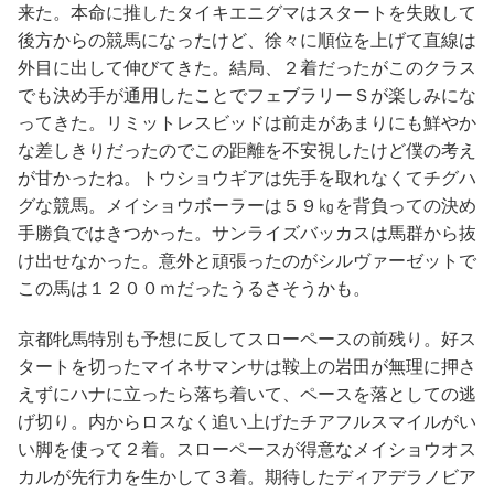
来た。本命に推したタイキエニグマはスタートを失敗して
後方からの競馬になったけど、徐々に順位を上げて直線は
外目に出して伸びてきた。結局、２着だったがこのクラス
でも決め手が通用したことでフェブラリーＳが楽しみにな
ってきた。リミットレスビッドは前走があまりにも鮮やか
な差しきりだったのでこの距離を不安視したけど僕の考え
が甘かったね。トウショウギアは先手を取れなくてチグハ
グな競馬。メイショウボーラーは５９㎏を背負っての決め
手勝負ではきつかった。サンライズバッカスは馬群から抜
け出せなかった。意外と頑張ったのがシルヴァーゼットで
この馬は１２００ｍだったうるさそうかも。
京都牝馬特別も予想に反してスローペースの前残り。好ス
タートを切ったマイネサマンサは鞍上の岩田が無理に押さ
えずにハナに立ったら落ち着いて、ペースを落としての逃
げ切り。内からロスなく追い上げたチアフルスマイルがい
い脚を使って２着。スローペースが得意なメイショウオス
カルが先行力を生かして３着。期待したディアデラノビア