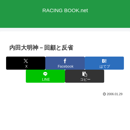
RACING BOOK.net
内田大明神－回顧と反省
X
Facebook
はてブ
LINE
コピー
2006.01.29