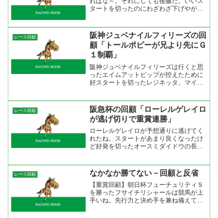
ればな～。それにしても後藤だ。いいス
タートを切ったのにわざわざ下げやがっ
て。出たなりで競馬をしていれば間違い
なく勝てたのに。ハイヤーゲームやグラ
スポジションのように後ろで競馬をしな
阪神ジュベナイルフィリーズの回
レース回顧
くてもいいのだからもう少...
顧「トールポピーが兄より先にＧ
１制覇」
阪神ジュベナイルフィリーズは行くと思
ったエイムアットビップが控えたために
好スタートを切ったレジネッタ、マイネ
ブリッツの鞍上は「あれ？」って感じで
抑えて、抑えの効かなかったエイシンパ
ンサーが途中からハナを切る意外な展開
阪急杯の回顧「ローレルゲレイロ
レース回顧
に。１０００ｍ通過が５８...
が逃げ切りで重賞連勝」
ローレルゲレイロが予想通りに逃げてく
れたね。スタートがあまり良くなったけ
ど好発を切ったオースミダイドウの長谷
川浩大が譲ってくれた。おかげで無理を
しないでジワッとハナに立てたのが良か
った。やや離し気味で逃げて直線スパー
なかなか勝てない－回顧と反省
レース回顧
ト。直線はスズカフェニッ...
【重賞回顧】朝日杯フューチュリティＳ
を勝ったフサイチリシャールは競馬が上
手いね。先行力と決め手を兼ね備えてい
るしセンスがいい感じがする馬だった。
本命のジャリスコライトは馬が若くて前