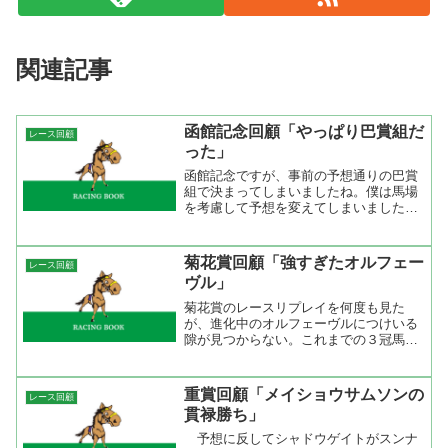
関連記事
函館記念回顧「やっぱり巴賞組だ
レース回顧
った」
函館記念ですが、事前の予想通りの巴賞
組で決まってしまいましたね。僕は馬場
を考慮して予想を変えてしまいました
が、予想以上に馬場が回復していたよう
です。レースはメイショウレガーロが先
手を取る展開。岩田康誠だったのでちょ
菊花賞回顧「強すぎたオルフェー
レース回顧
っと嫌な感じがしていました...
ヴル」
菊花賞のレースリプレイを何度も見た
が、進化中のオルフェーヴルにつけいる
隙が見つからない。これまでの３冠馬は
デビューから強さを発揮していたが、オ
ルフェーヴルは徐々に力をつけて同世代
を置き去りにするほど強くなった。神戸
重賞回顧「メイショウサムソンの
レース回顧
新聞杯で見せたように先行か...
貫禄勝ち」
予想に反してシャドウゲイトがスンナ