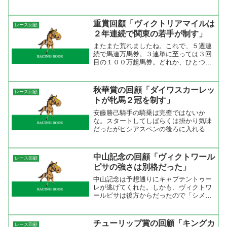
ったらカワカミプリンセスと思って予想
をした。牝馬限定の重賞だと往々にして
スローペースの上がりの競馬になりやす
重賞回顧「ヴィクトリアマイルは
レース回顧
いが、逃げたのが空気を読...
２年連続で関東の若手が制す」
またまた荒れましたね。これで、５週連
続で馬連万馬券。３連単に至っては３回
目の１００万超馬券。どれか、ひとつ獲
っていれば今年の競馬ライフは安泰なん
ですけどね。ここまでＧ１が荒れるとは
ね。ちなみに馬連が発売されて１５年が
秋華賞の回顧「ダイワスカーレッ
レース回顧
経つが年間の馬連万馬券発...
トが牝馬２冠を制す」
安藤勝己騎手の騎乗は完璧ではないか
な。スタートしてしばらくは掛かり気味
だったがヒシアスペンの後ろに入れると
折り合った。１０００ｍ通過が５９秒２
だったのでちょっと速いかと思ったけ
ど、終わってみればちょうど良いペース
中山記念の回顧「ヴィクトワール
レース回顧
だったんですね。４コーナー過...
ピサの強さは別格だった」
中山記念は予想通りにキャプテントゥー
レが逃げてくれた。しかも、ヴィクトワ
ールピサは後方からだったので「シメシ
メo(^o^)o」と思っていた。１０００ｍ通
過が６０秒１なので上がりの競馬に持ち
込めたし、キャプテントゥーレが逃げ切
チューリップ賞の回顧「キングカ
レース回顧