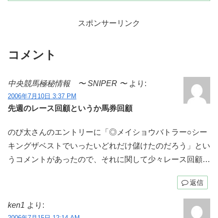
半は掛かり気味で直線の坂の上りではフ
ラフラしていたね。しかも...
スポンサーリンク
コメント
中央競馬極秘情報 〜 SNIPER 〜
より:
2006年7月10日 3:37 PM
先週のレース回顧というか馬券回顧
のび太さんのエントリーに「◎メイショウバトラー○シー
キングザベストでいったいどれだけ儲けたのだろう」とい
うコメントがあったので、それに関して少々レース回顧…
返信
ken1
より:
2006年7月15日 12:14 AM