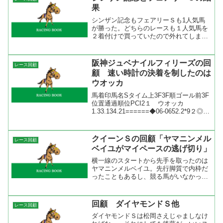
にとっても屈辱でしょう。...
果
シンザン記念もフェアリーＳも1人気馬
が勝った。どちらのレースも１人気馬を
２着付けで買っていたので外れてしまっ
た。 シンザン記念は断然人気のミッキ
ーアイルが抜群のスタートからハナを切
っての逃げ切り勝ち。ペースはそれほど
阪神ジュベナイルフィリーズの回
レース回顧
速くないだけに突っつく馬...
顧 速い時計の決着を制したのは
ウオッカ
馬着印馬名Sタイム上3F3F順ゴール前3F
位置通過順位PCI2１ ウオッカ
1.33.134.21======◆06-0652.2*9２◎ア
ストンマーチャン1.33.134.53===◆03-
0349.8*3３ ルミナスハーバー1.33.73...
クイーンＳの回顧「ヤマニンメル
レース回顧
ベイユがマイペースの逃げ切り」
横一線のスタートから先手を取ったのは
ヤマニンメルベイユ。先行脚質で内枠だ
ったこともあるし、競る馬がいなかった
のはこの馬にとって良かった。１０００
ｍ通過が６０秒９というのは小回りコー
ス、開幕週と言うことを考えるとスロー
回顧 ダイヤモンドＳ他
レース回顧
ペース。上がり４ハロン目...
ダイヤモンドＳは松岡さえじゃましなけ