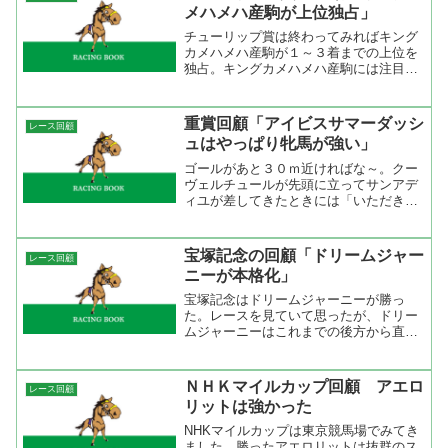
れる展開だと思っ...
メハメハ産駒が上位独占」
チューリップ賞は終わってみればキング
カメハメハ産駒が１～３着までの上位を
独占。キングカメハメハ産駒には注目し
ていましたが、まさか上位独占とは驚き
ましたよ。勝ったショウリュウムーンは
アパパネをマークしていましたね。直線
重賞回顧「アイビスサマーダッシ
レース回顧
では上位の中で一番早く追...
ュはやっぱり牝馬が強い」
ゴールがあと３０ｍ近ければな～。クー
ヴェルチュールが先頭に立ってサンアデ
ィユが差してきたときには「いただき
～！」と思ったのもつかの間、余計なナ
カヤマパラダイスが突っ込んで来てしま
いました。それにしてもアイビスサマー
宝塚記念の回顧「ドリームジャー
レース回顧
ダッシュは例年通りに牝馬が...
ニーが本格化」
宝塚記念はドリームジャーニーが勝っ
た。レースを見ていて思ったが、ドリー
ムジャーニーはこれまでの後方から直線
だけの競馬から、自由に動ける競馬に変
わってきたように思える。折り合いに不
安がないので、鞍上の意のままに動ける
ＮＨＫマイルカップ回顧 アエロ
レース回顧
のが強み。決め手はあるタイ...
リットは強かった
NHKマイルカップは東京競馬場でみてき
ました。勝ったアエロリットは抜群のス