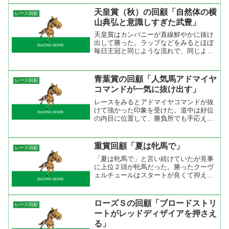
11.6-12.0-12.3-11.5-11.7-12.6 各馬がい
いスタートを切ったの...
天皇賞（秋）の回顧「自然体の横
レース回顧
山典弘と意識しすぎた武豊」
天皇賞はカンパニーが直線鮮やかに抜け
出して勝った。ラップなどをみるとほぼ
毎日王冠と同じような流れで、同じよう
な位置取りから伸びてきた。スタート後
にどの馬が行くのかがハッキリしなかっ
たが、外からエイシンデピュティが押し
青葉賞の回顧「人気馬アドマイヤ
レース回顧
て行って流れが落ち着いた...
コマンドが一気に抜け出す」
レースをみるとアドマイヤコマンドが抜
けて強かった印象を受けた。道中は好位
の内目に位置して、勝負所でも手応えが
良くて、直線追い出すと内から一気に抜
け出してきた。ゴール前は押さえる余裕
さえあったから完勝と言っていいでしょ
重賞回顧「夏は牝馬で」
レース回顧
う。新馬戦を勝って、次走...
「夏は牝馬で」と言い続けていたが見事
に上位２頭が牝馬だった。勝ったクーヴ
ェルチュールはスタートが良くて抑えが
効く馬。あとは、新潟の軽い馬場から札
幌の力のいる馬場に変わったときにどう
かと思ったけど、横山典弘が上手く乗っ
ローズＳの回顧「ブロードストリ
レース回顧
たね。ブラックホーク産駒...
ートがレッドディザイアを押さえ
る」