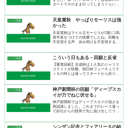
タートでそのまま行ってしまうぐらいの
勢いでしたが、内のボンセルヴィーソが
ハナを主張してくれたお陰で控えること
に。それでも引っ張りきりで直線は外か
天皇賞秋 やっぱりモーリスは強
レース回顧
らリエノテソーロが並び...
かった
天皇賞秋はマイル王モーリスが2着に1馬
身半差をつけての快勝でしたね。距離を
不安視する声、休み明けを不安視する声
などがありましたが結果としては完勝。
鞍上のムーアが上手かったということも
あるけどモーリスは強かった。レースリ
こういう日もある－回顧と反省
レース回顧
プレイを見て各馬につい...
【重賞回顧】京成杯は１人気のジャリス
コライトが快勝。朝日杯フューチュリテ
ィＳの時とは違ってスタートから折り合
っていたので順当な勝利でした。ゆるん
だ馬場も問題なさそうだし、スローペー
スにも対応出来たことで今後が楽しみ。
神戸新聞杯の回顧「ディープスカ
レース回顧
馬券はジャリスコライト頭...
イが力でねじ伏せる」
神戸新聞杯ではディープスカイの強さを
再認識しました。これまでのレース違っ
て好位からの競馬で先に抜け出してライ
バルを完封。あえてマークされるような
位置取りで先に動いてねじ伏せるような
競馬をされたら他の馬だけではなく騎手
シンザン記念とフェアリーＳの結
レース回顧