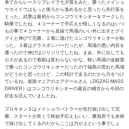
来てからレースリプレイで七夕賞をみた。勝ったメイショ
ウカイドウはもっと後ろから進めるかと思ったら先行策を
とった。武豊は最初からコンゴウリキシオーをマークした
騎乗でしたね。４コーナーで手応えが怪しくなるのはいつ
もの事で４コーナーから直線で馬場のいい外に出すとグイ
グイと伸びて完勝。２着に逃げたコンゴウリキシオーが粘
った。３着はグラスボンバーだったが、馬場の悪い内目を
通ったので伸びはジリジリでしたね。まあ、外に出しても
ロスがあるので着順は変わらないかな。軽い馬場の金鯱賞
で勝ったコンゴウリキシオーだったので福島の荒れた馬場
がどうかと思ったけど、この時計で走るのだから力をつけ
ているね。坂路マニアのエアデールさん（ZIGZAG MASS
DRIVER）はコンゴウリキシオーの最近の稽古から今回の
好走を読んでいましたね。
プロキオンＳはメイショウバトラーが先行抜け出して完
勝。スタートが良くて終始手応えもいい、勝負所でも余裕
で抜け出してくるのだからここは力が上という事でしょ