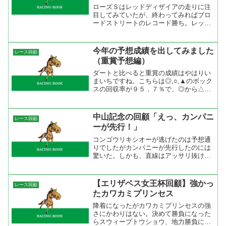
ローズＳはレッドディザイアの走りに注
目してみていたが、終わってみればブロ
ードストリートのレコード勝ち。レッド
ディザイアは中段からなんの不利もない
競馬だっただけにレコード結着で負けた
のは仕方がないかな。勝った馬は馬郡を
今年の予想成績を出してみました
レース回顧
抜けてきたが、レッドディ...
（重賞予想編）
ダートと比べると重賞の成績はやはりい
まいちですね。こちらは◎,○,▲のボック
スの回収率が９５．７％で、◎から△へ
の流し馬券が５２．９％%ですから流し
馬券は止めた方がいいかも。それでも、
実馬券の方は安田記念の馬連３６．８倍
中山記念の回顧「えっ、カンパニ
レース回顧
を厚めにして的中して...
ーが先行！」
コンゴウリキシオーが逃げたのは予想通
りでしたがカンパニーが先行したのには
驚いた。しかも、直線はアッサリ抜けだ
して完勝。こういう競馬も出来るんです
ね。馬場が良いので前が止まらない馬場
と分かっていても、カンパニーは本命に
【エリザベス女王杯回顧】強かっ
レース回顧
出来なかった。エイシンド...
たカワカミプリンセス
降着になったがカワカミプリンセスの強
さにかわりはない。決めて勝負になった
らスウィープトウショウ、地力勝負にな