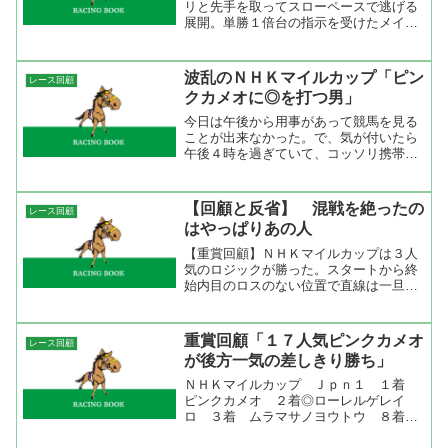
リと先手を取ってスローペースで逃げる
展開。単勝１倍台の指示を受けたメイシ
ョウサムソンはこのペースでも位置取り
はやや後ろ目。４コーナーから徐々にペ
ースを上げて直線は渋太く粘るシャドウ
波乱のＮＨＫマイルカップ「ピン
レース回顧
ゲイトを力でねじ伏せた。やや時計の掛
クカメオに◎を打つ男」
かる馬場、単騎逃げとシャドウゲイトに
とっては願ってもない展開を差しきった
今日は午後から用事があって競馬を見る
のだからメイショウサムソンの強さだけ
ことが出来なかった。で、気が付いたら
が光ったレースだった。
午後４時を過ぎていて、コッソリ携帯で
結果を見てビックリ。１７人気のピンク
カメオが１着で１８人気のムラマサノヨ
ートーが３着とは。家に帰って来てレー
【回顧と反省】 混戦を絶ったの
レース回顧
スリプレイを見たが、内田...
はやっぱりあの人
【重賞回顧】ＮＨＫマイルカップは３人
気のロジックが勝った。スタートから終
始内目のロスのない位置で直線は一旦抜
け出したファイングレインの外から伸び
てきて叩き合いを制した。ＮＺＴで見せ
た末脚は堅実で広いコースの一番短い距
重賞回顧「１７人気ピンクカメオ
レース回顧
離を走って勝った。やっぱ...
が後方一気の差しきり勝ち」
ＮＨＫマイルカップ Ｊｐｎ１ １着
ピンクカメオ ２着◎ローレルゲレイ
ロ ３着 ムラマサノヨウトウ ８着○
マイネルシーガル ラップ 12.1-10.5-