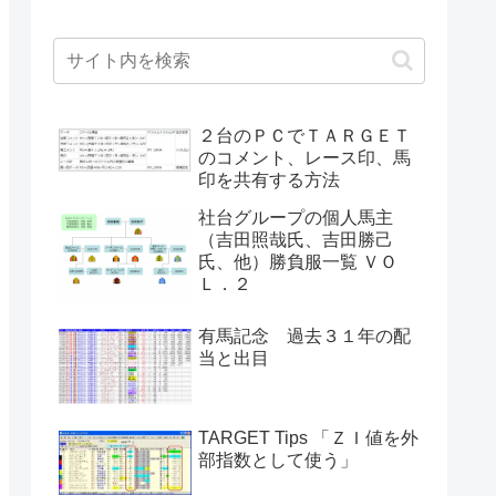
２台のＰＣでＴＡＲＧＥＴ
のコメント、レース印、馬
印を共有する方法
社台グループの個人馬主
（吉田照哉氏、吉田勝己
氏、他）勝負服一覧 ＶＯ
Ｌ．２
有馬記念 過去３１年の配
当と出目
TARGET Tips 「ＺＩ値を外
部指数として使う」