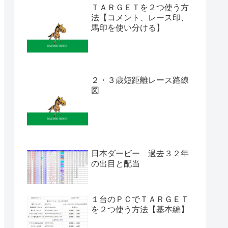
ＴＡＲＧＥＴを２つ使う方
法【コメント、レース印、
馬印を使い分ける】
２・３歳短距離レース路線
図
日本ダービー 過去３２年
の出目と配当
１台のＰＣでＴＡＲＧＥＴ
を２つ使う方法【基本編】