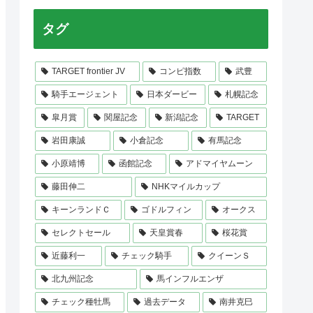
タグ
TARGET frontier JV
コンピ指数
武豊
騎手エージェント
日本ダービー
札幌記念
皐月賞
関屋記念
新潟記念
TARGET
岩田康誠
小倉記念
有馬記念
小原靖博
函館記念
アドマイヤムーン
藤田伸二
NHKマイルカップ
キーンランドＣ
ゴドルフィン
オークス
セレクトセール
天皇賞春
桜花賞
近藤利一
チェック騎手
クイーンＳ
北九州記念
馬インフルエンザ
チェック種牡馬
過去データ
南井克巳