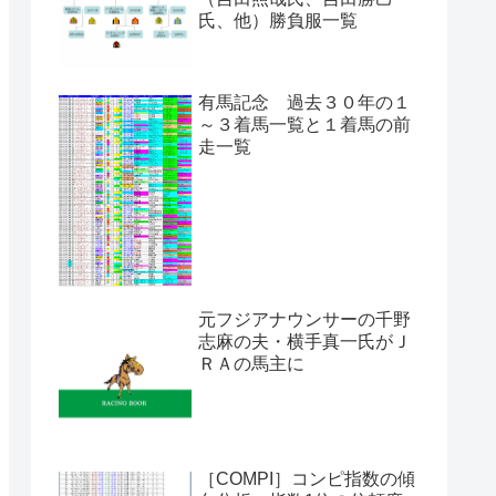
氏、他）勝負服一覧
有馬記念 過去３０年の１
～３着馬一覧と１着馬の前
走一覧
元フジアナウンサーの千野
志麻の夫・横手真一氏がＪ
ＲＡの馬主に
［COMPI］コンピ指数の傾