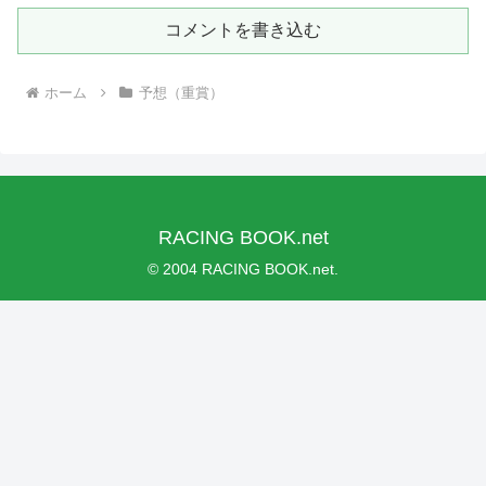
コメントを書き込む
ホーム
予想（重賞）
RACING BOOK.net
© 2004 RACING BOOK.net.