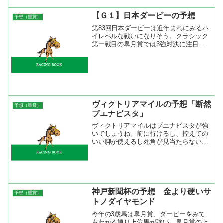
【Ｇ１】日本ダービーの予想
予想（重賞）
第83回日本ダービーは近年まれにみるハ
イレベルな戦いになりそう。クラシック
第一戦目の皐月賞では3強対決に注目が
集まったが、勝ったのは伏兵のディーマ
ジェスティ。2着～4着までが人気馬だっ
たことを考えるとディーマジェスティの
強さが際立った。しか...
ヴィクトリアマイルの予想「断然
予想（重賞）
ブエナビスタ」
ヴィクトリアマイルはブエナビスタが強
いでしょうね。前に行けるし、控えての
いい脚が使えるし死角が見当たらない。
良馬場でこの枠なら問題はないでしょ
う。 相手ですが、まずはレッドディザ
イア。気になるのは外枠ということ。終
いは伸びるけど中途半端な競...
神戸新聞杯の予想 金より硬いサ
予想（重賞）
トノダイヤモンド
今年の3歳馬は皐月賞、ダービーをみて
もわかる通り上位馬が強い。皐月賞の上