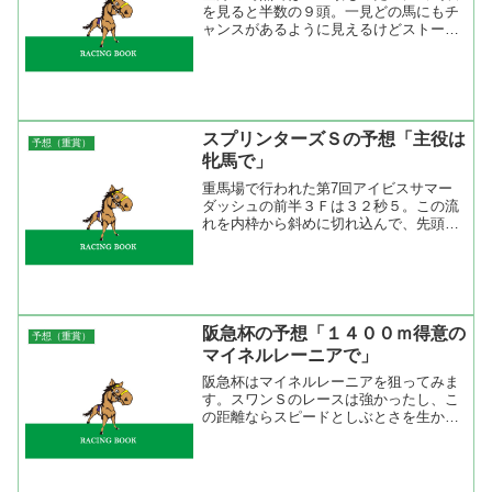
を見ると半数の９頭。一見どの馬にもチ
ャンスがあるように見えるけどストーミ
ーカフェの能力が抜けているように思え
る。今回のポイントは他馬より２㎏重い
５８㎏を背負うことだけど馬格はあるか
ら大丈夫と思うよ。軸が人...
スプリンターズＳの予想「主役は
予想（重賞）
牝馬で」
重馬場で行われた第7回アイビスサマー
ダッシュの前半３Ｆは３２秒５。この流
れを内枠から斜めに切れ込んで、先頭争
いをして３着に粘ったのがクーヴェルチ
ュール。初めての芝のレースで戸惑った
のか前半ついて行けなかったサンアディ
ユは追ってからいい脚を使...
阪急杯の予想「１４００ｍ得意の
予想（重賞）
マイネルレーニアで」
阪急杯はマイネルレーニアを狙ってみま
す。スワンＳのレースは強かったし、こ
の距離ならスピードとしぶとさを生かせ
るはず。阪神コースも問題ないし、調教
も良さそうなので。相手はビービーガル
ダンですね。外枠だとロスのある競馬に
なってしまうが、内ならコ...