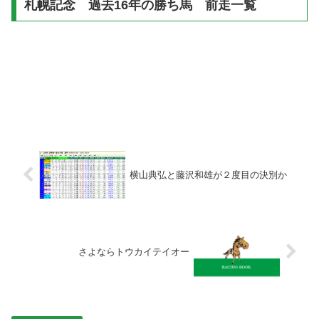
札幌記念 過去16年の勝ち馬 前走一覧
横山典弘と藤沢和雄が２度目の決別か
さよならトウカイテイオー