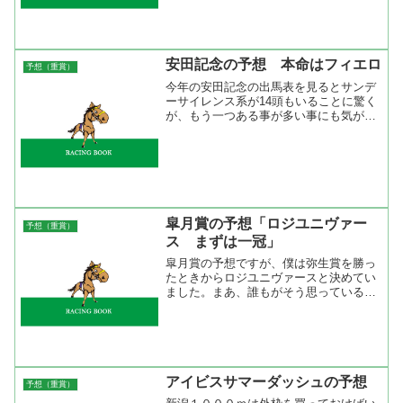
杯組からライブコンサート、グッドキラ
ラ、マイネルファルケ。ニューイヤーＳ
からレッドスパーダ、エー...
安田記念の予想 本命はフィエロ
予想（重賞）
今年の安田記念の出馬表を見るとサンデ
ーサイレンス系が14頭もいることに驚く
が、もう一つある事が多い事にも気が付
いた。それは、年齢で出走馬を年齢別で
みると4歳馬2頭、5歳馬が2頭、6歳馬10
頭、7歳馬3頭となって、6歳馬が異常に
多い。世代間の...
皐月賞の予想「ロジユニヴァー
予想（重賞）
ス まずは一冠」
皐月賞の予想ですが、僕は弥生賞を勝っ
たときからロジユニヴァースと決めてい
ました。まあ、誰もがそう思っているか
らこの単勝人気なのでしょう。ロジユニ
ヴァースの強さはスピードの持続力と瞬
発力にあると思っている。搭載している
エンジンが違うので前に行...
アイビスサマーダッシュの予想
予想（重賞）