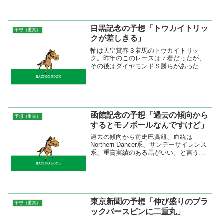
ですが、体重の軽い馬ですから仕上がり
は早い。新潟も夏競馬も経...
目黒記念の予想「トウカイトリッ
予想（重賞）
クが差しきる」
軸は天皇賞春３着馬のトウカイトリッ
ク。昨年のこのレースは７着だったが、
その後はダイヤモンドＳ勝ちがあったり
重賞で連対したりと着実に力を付けてい
る。小さな馬だが５８キロは天皇賞で背
負っているし問題はないでしょう。ポッ
プロックは強いのは分かって...
函館記念の予想「過去の傾向から
予想（重賞）
するとモノポールなんですけど」
過去の傾向から前走巴賞組、血統は
Northern Dancer系、サンデーサイレンス
系、重賞実績のある馬がいい。と言うこ
とで巴賞５着でサンデーサイレンス産駒
のモノポールを本命にした。ここ最近は
荒れていないがハンディ戦ですから何が
あってもおか...
東京新聞の予想「伸び盛りのブラ
予想（重賞）
ックバースピンに二重丸」