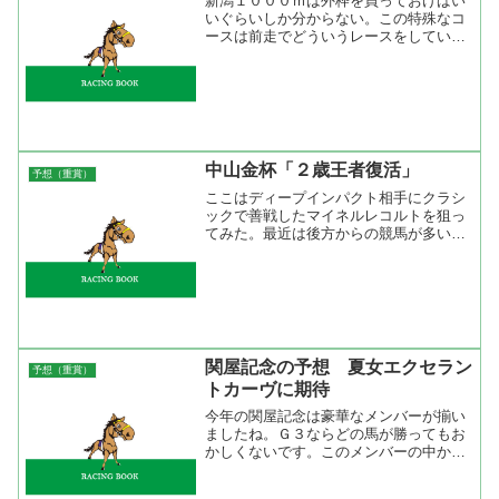
新潟１０００ｍは外枠を買っておけばい
いぐらいしか分からない。この特殊なコ
ースは前走でどういうレースをしていた
かはあまり関係ない。前走ダートでも、
惨敗でも、激走する馬が多い。コーナー
が無いというのがポイントだと思うけ
ど、走ってみないと分からな...
中山金杯「２歳王者復活」
予想（重賞）
ここはディープインパクト相手にクラシ
ックで善戦したマイネルレコルトを狙っ
てみた。最近は後方からの競馬が多い
が、朝日杯フューチュリティＳや弥生賞
のような競馬も出来る。コース替わりで
内枠が有利だし、バルジュへの乗り替わ
りもプラス。定量の５６キロ...
関屋記念の予想 夏女エクセラン
予想（重賞）
トカーヴに期待
今年の関屋記念は豪華なメンバーが揃い
ましたね。Ｇ３ならどの馬が勝ってもお
かしくないです。このメンバーの中から
本命に推したいのは牝馬のエクセラント
カーヴ。ヴィクトリアマイル以来の久々