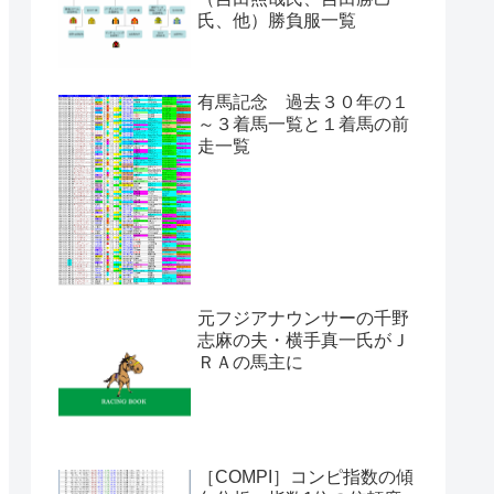
氏、他）勝負服一覧
有馬記念 過去３０年の１
～３着馬一覧と１着馬の前
走一覧
元フジアナウンサーの千野
志麻の夫・横手真一氏がＪ
ＲＡの馬主に
［COMPI］コンピ指数の傾