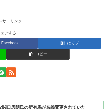
ンサーリンク
シェアする
Facebook
はてブ
コピー
な関口房朗氏の所有馬が名義変更されていた