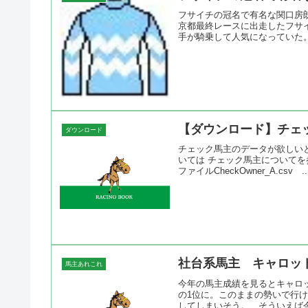
フサイチの冠名で有名な関口房
京都最終レースに出走したフサ
手が騎乗して人気になっていた。
【ダウンロード】チェ
ダウンロード
チェック馬主のデータが欲しい
いては チェック馬主についてを参
ファイルCheckOwner_A.csv ..
社台系馬主 キャロッ
馬主あれこれ
今年の馬主成績を見るとキャロ
の1位に。このままの勢いで行
してしまいそう。 そういえば今