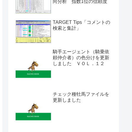
向分析 指数1位の信頼度
TARGET Tips「コメントの
検索と集計」
騎手エージェント（騎乗依
頼仲介者）の色分けを更新
しました ＶＯＬ．１２
チェック種牡馬ファイルを
更新しました