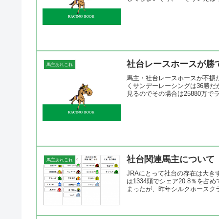
社台レースホースが勝
馬主あれこれ
馬主・社台レースホースが不振
くサンデーレーシングは36勝だ
見るのでその場合は25880万でラ
社台関連馬主について
馬主あれこれ
JRAにとって社台の存在は大き
は1334頭でシェア20.8％
まったが、昨年シルクホースク
ープの一員となり更に拡大した