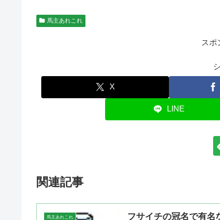
馬主あれこれ
スポ
X
LINE
関連記事
フサイチの冠名で有名
馬主あれこれ