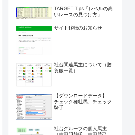
TARGET Tips「レベルの高
いレースの見つけ方」
サイト移転のお知らせ
社台関連馬主について（勝
負服一覧）
【ダウンロードデータ】
チェック種牡馬、チェック
騎手
社台グループの個人馬主
（吉田照哉氏、吉田勝己