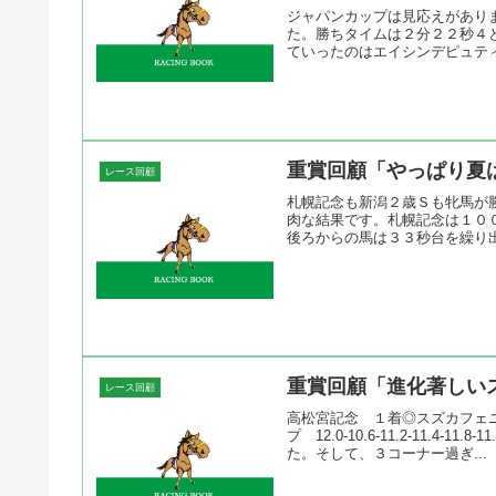
ジャパンカップは見応えがあり
た。勝ちタイムは２分２２秒４
ていったのはエイシンデピュティ
重賞回顧「やっぱり夏
レース回顧
札幌記念も新潟２歳Ｓも牝馬が
肉な結果です。札幌記念は１０
後ろからの馬は３３秒台を繰り出
重賞回顧「進化著しい
レース回顧
高松宮記念 １着◎スズカフェ
プ 12.0-10.6-11.2-11
た。そして、３コーナー過ぎ...