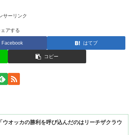
ンサーリンク
シェアする
Facebook
はてブ
コピー
「ウオッカの勝利を呼び込んだのはリーチザクラウ