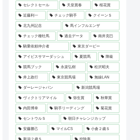
セレクトセール
天皇賞春
桜花賞
近藤利一
チェック騎手
クイーンＳ
北九州記念
馬インフルエンザ
チェック種牡馬
過去データ
南井克巳
騎乗依頼仲介者
東京ダービー
アイビスサマーダッシュ
夏競馬
降級
競馬ブック
永楽弘樹
松沢昭夫
井上政行
東京競馬場
無線LAN
ダーレージャパン
新潟競馬場
ヴィクトリアマイル
弥生賞
秋華賞
内田博幸
騎手リーディング
菊花賞
セントウルＳ
朝日チャレンジカップ
安藤勝己
マイルCS
小倉２歳Ｓ
新潟２歳Ｓ
控除率