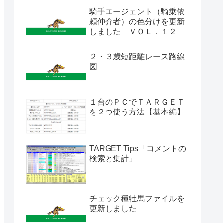
騎手エージェント（騎乗依
頼仲介者）の色分けを更新
しました ＶＯＬ．１２
２・３歳短距離レース路線
図
１台のＰＣでＴＡＲＧＥＴ
を２つ使う方法【基本編】
TARGET Tips「コメントの
検索と集計」
チェック種牡馬ファイルを
更新しました