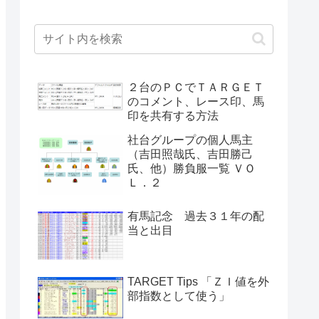
２台のＰＣでＴＡＲＧＥＴ
のコメント、レース印、馬
印を共有する方法
社台グループの個人馬主
（吉田照哉氏、吉田勝己
氏、他）勝負服一覧 ＶＯ
Ｌ．２
有馬記念 過去３１年の配
当と出目
TARGET Tips 「ＺＩ値を外
部指数として使う」