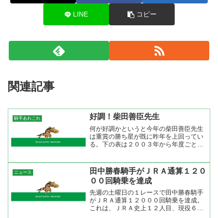
LINE
コピー
関連記事
好調！柴田善臣先生
騎手あれこれ
何が好調かというと今年の柴田善臣先生
は重賞の勝ち星が既に昨年を上回ってい
る。下の表は２００３年から年度ごとの
重賞の成績を集計したものだが、２００
３年から２００５年は重賞勝ちは年間た
ったの３勝しかしていないのに今年は既
田中勝春騎手がＪＲＡ通算１２０
ニュース
に４勝。しかも、そのうち...
００回騎乗を達成
先週の土曜日の１レースで田中勝春騎手
がＪＲＡ通算１２０００回騎乗を達成。
これは、ＪＲＡ史上１２人目、現役６人
目の達成。「無事是名馬」という慣用句