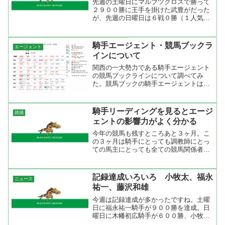
先週の土曜日にマルブツクロスで勝って
２９００勝に王手を掛けた武豊がだった
が、先週の日曜日は６戦０勝（１人気３
回）、昨日は８戦０勝（１人気４回）と
１４連敗中で日曜日に突入。今更、プレ
ッシャーを感じる人ではないだろうしそ
騎手エージェント・競馬ブックラ
エージェント
ろそろと思っていたが、日...
インについて
関西の一大勢力である騎手エージェント
の競馬ブックラインについて調べてみ
た。競馬ブックの騎手エージェントは小
原靖博、井上政行、川田英太、松本晴夫
の４人。特に小原靖博は５人の騎手のエ
ージェントを務めるほど。この競馬ブッ
騎手リーディングを見るとエージ
雑感
クラインの騎手の成績を見る...
ェントの影響力がよく分かる
今年の競馬も残すところあと３ヶ月。こ
の３ヶ月は騎手にとっても調教師にとっ
ての馬主にとっても全ての競馬関係者に
とっても気合いの入るシーズン。ここか
らの３ヶ月で如何に勝つか、どのレース
を勝つかが重要になってくる。 今年こ
記録達成いろいろ 小牧太、福永
ニュース
れまでの騎手リーディング...
祐一、藤沢和雄
今週は記録達成が多かったですね。土曜
日に福永祐一騎手が９００勝を達成。日
曜日に木幡初広騎手が６００勝、小牧太
騎手が３００勝を達成。月曜日に藤沢和