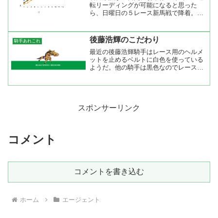
転リーディングが可能になると思った
ら、日曜日の５レース新馬戦で降着。レ
ースを見たが直線で右鞭を使うと馬が外
によれて後ろにいたシンボリバスティア
の進路をカット。鞍上の蛯名正義が手綱
後藤浩輝のこだわり
騎手あれこれ
を引っ張って立ち上がるほど...
最近の後藤浩輝騎手はレース用のヘルメ
ットを止めるベルトに白色を使っている
ようだ。他の騎手は黒色なのでレース中
継を見ているとすぐに後藤騎手の位置が
わかる。最近は重賞で勝った時のコメン
トが大人の対応になってきたけど、密か
にこだわりのあるアピール...
スポンサーリンク
コメント
コメントを書き込む
ホーム
エージェント