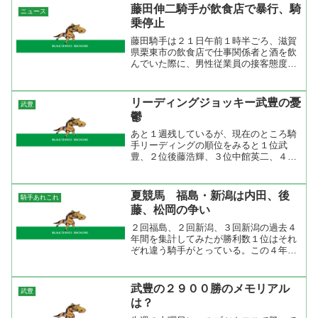
しが多いけどコースに慣れてくればもっ
藤田伸二騎手が飲食店で暴行、騎
ニュース
と勝ち星を量産するでしょ...
乗停止
藤田騎手は２１日午前１時半ごろ、滋賀
県栗東市の飲食店で仕事関係者と酒を飲
んでいた際に、男性従業員の接客態度に
腹を立て、従業員の右ほおを１回殴った
疑い。SANSPO.COM 一緒にいた人が
止められなかったのかな。従業員の態度
リーディングジョッキー武豊の憂
武豊
が悪いぐらいで殴っ...
鬱
あと１週残しているが、現在のところ騎
手リーディングの順位をみると１位武
豊、２位後藤浩輝、３位中館英二、４位
岩田康誠、５位横山典弘となって関東の
騎手ががんばっている。リーディングは
武豊だが２位後藤浩輝との差は２勝。昨
夏競馬 福島・新潟は内田、後
騎手あれこれ
年は年明けが騎乗停止で３週...
藤、松岡の争い
２回福島、２回新潟、３回新潟の過去４
年間を集計してみたが勝利数１位はそれ
ぞれ違う騎手がとっている。この４年間
に上位５位までに入っていたのは後藤浩
輝ただひとり。後藤浩輝はいつリーディ
ングになってもおかしくないと思ってい
武豊の２９００勝のメモリアル
武豊
るので、今年も活躍してく...
は？