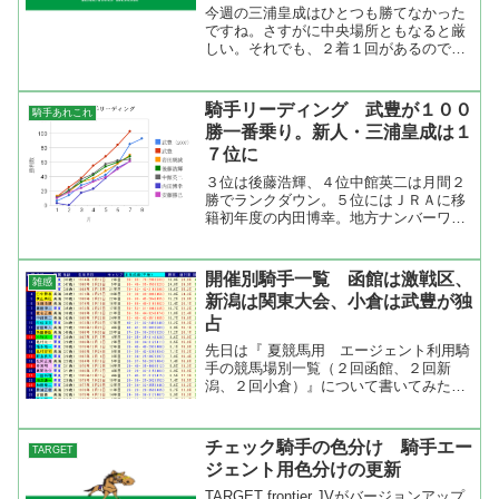
今週の三浦皇成はひとつも勝てなかった
ですね。さすがに中央場所ともなると厳
しい。それでも、２着１回があるので騎
手リーディングは９位に。新人でこの記
録はたいしたもの。来年には１００勝を
達成して減量の恩恵もなし。実力で勝た
騎手リーディング 武豊が１００
騎手あれこれ
なくてはいけないので今年...
勝一番乗り。新人・三浦皇成は１
７位に
３位は後藤浩輝、４位中館英二は月間２
勝でランクダウン。５位にはＪＲＡに移
籍初年度の内田博幸。地方ナンバーワン
ジョッキーだったひとは違いますね。注
目は若手の浜中俊と三浦皇成でしょう。
三浦皇成に注目が集まっていますが、浜
開催別騎手一覧 函館は激戦区、
雑感
中俊も頑張っていますね。...
新潟は関東大会、小倉は武豊が独
占
先日は『 夏競馬用 エージェント利用騎
手の競馬場別一覧（２回函館、２回新
潟、２回小倉）』について書いてみた
が、今回はエージェントにこだわらず開
催別の騎手一覧を出してみた（７月２８
日データを元に作成）。と言うのも
チェック騎手の色分け 騎手エー
TARGET
TARGET frontier...
ジェント用色分けの更新
TARGET frontier JVがバージョンアップ