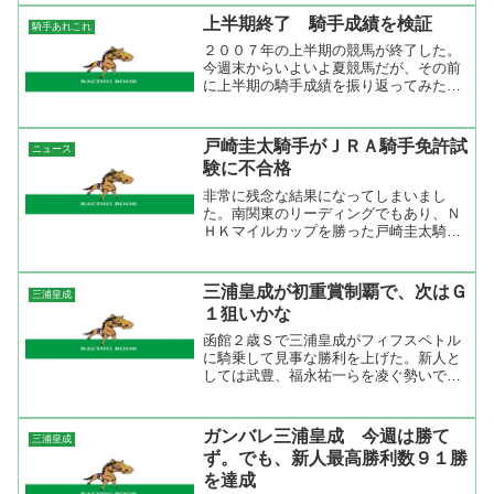
ているが勝てないのが実情。その中身を
上半期終了 騎手成績を検証
騎手あれこれ
見てみると１人気馬の数が...
２００７年の上半期の競馬が終了した。
今週末からいよいよ夏競馬だが、その前
に上半期の騎手成績を振り返ってみた
い。データはＴＡＲＧＥＴのレース集計
を使って出力した。騎手の色分けは最近
注目している騎手エージェントのライン
戸崎圭太騎手がＪＲＡ騎手免許試
ニュース
別になっている。初めての人...
験に不合格
非常に残念な結果になってしまいまし
た。南関東のリーディングでもあり、Ｎ
ＨＫマイルカップを勝った戸崎圭太騎手
がＪＲＡ騎手試験に挑戦したが不合格と
なったようだ。これだけの実績がある騎
手でもＪＲＡの所属にはなるにはハード
三浦皇成が初重賞制覇で、次はＧ
三浦皇成
ルが高かったようですね。騎...
１狙いかな
函館２歳Ｓで三浦皇成がフィフスペトル
に騎乗して見事な勝利を上げた。新人と
しては武豊、福永祐一らを凌ぐ勢いで勝
ち星を挙げているが今回の重賞制覇でま
たステップアップしたのではないかな。
レースを見たが、後方に位置して４コー
ガンバレ三浦皇成 今週は勝て
三浦皇成
ナーまで持ったままで動か...
ず。でも、新人最高勝利数９１勝
を達成