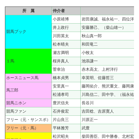
所 属
仲介者
小原靖博
岩田康誠、福永祐一、四位洋文
井上政行
安藤勝己、（柴山雄一）
競馬ブック
川田英太
秋山真一郎
松本晴夫
和田竜二
瀬古満明
小牧太
１馬
桜井真人
池添謙一
菅幸治
赤木高太、上村洋行
ホースニュース馬
橋本貞男
幸英明、佐藤哲三
安里真一
藤岡佑介、熊沢重文、藤岡康太
馬三郎
松浦孝司
川島信二、田中学、（福永祐一
競馬ニホン
豊沢信夫
長谷川
競馬ファン
石井俊宏
吉田稔、吉原寛人
フリー（元・サンスポ）
片山良三
川原正一
フリー（元・馬）
平林雅芳
武豊
松沢昭夫
柴田善臣、田中勝春、北村宏司