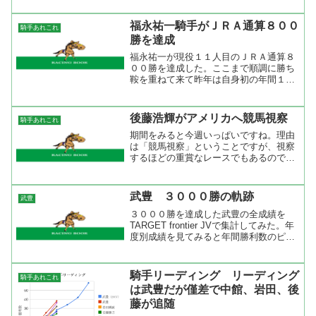
雄調教師が９００勝を達成した。また、
アグネスタキオン産駒が一番最初に年間
福永祐一騎手がＪＲＡ通算８００
騎手あれこれ
１００勝を達成した。記録...
勝を達成
福永祐一が現役１１人目のＪＲＡ通算８
００勝を達成した。ここまで順調に勝ち
鞍を重ねて来て昨年は自身初の年間１０
０勝を達成。重賞は５５勝し、うちＧ１
は１１勝。全勝ち鞍の３割を所属してい
た北橋修二厩舎と瀬戸口勉厩舎で挙げて
後藤浩輝がアメリカへ競馬視察
騎手あれこれ
いる。北橋修二師は今年春...
期間をみると今週いっぱいですね。理由
は「競馬視察」ということですが、視察
するほどの重賞なレースでもあるのでし
ょうか。え～と、もしかして海外旅行で
も騎手は届け出をしなければいけないの
でしょうか。 後藤 浩輝騎手 期 間
武豊 ３０００勝の軌跡
武豊
： ９月２４日（月）～...
３０００勝を達成した武豊の全成績を
TARGET frontier JVで集計してみた。年
度別成績を見てみると年間勝利数のピー
クは２００３年～２００５年で年間２０
０勝を３年連続で達成。今の騎手事情を
考えるとこの記録は破られないだろう
騎手リーディング リーディング
騎手あれこれ
し、年間２...
は武豊だが僅差で中館、岩田、後
藤が追随