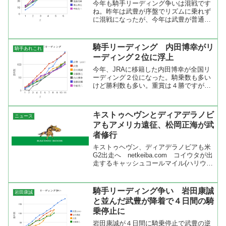
今年も騎手リーディング争いは混戦です
ね。昨年は武豊が序盤でリズムに乗れず
に混戦になったが、今年は武豊が普通に
勝っているが他の騎手も勝利を挙げてい
るので本当の意味での混戦模様。なんと
言ってもローカルの帝王中館英二が勝ち
騎手リーディング 内田博幸がリ
騎手あれこれ
まくっている。勝率では武...
ーディング２位に浮上
今年、JRAに移籍した内田博幸が全国リ
ーディング２位になった。騎乗数も多い
けど勝利数も多い。重賞は４勝ですが、
宝塚記念をエイシンデピュティで菊花賞
をオウケンブルースリで勝っている。取
りこぼしも多いけど、慣れてくればそれ
キストゥヘヴンとディアデラノビ
ニュース
も減ってくると思う。今...
アもアメリカ遠征、松岡正海が武
者修行
キストゥヘヴン、ディアデラノビアも米
G2出走へ netkeiba.com コイウタが出
走するキャッシュコールマイル(ハリウッ
ドパーク競馬場)にキストゥヘヴンとディ
アデラノビアも出走することが決まった
らしい。折角ですからワンツースリーを
騎手リーディング争い 岩田康誠
岩田康誠
決めて...
と並んだ武豊が降着で４日間の騎
乗停止に
岩田康誠が４日間に騎乗停止で武豊の逆