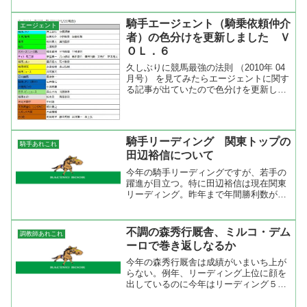
があるが騎手も大きな怪我がなく乗り続
けられなければこの記録は達成出来なか
騎手エージェント（騎乗依頼仲介
エージェント
った。今年は調子が良く、...
者）の色分けを更新しました Ｖ
ＯＬ．６
久しぶりに競馬最強の法則 （2010年 04
月号） を見てみたらエージェントに関す
る記事が出ていたので色分けを更新しま
した。今回のエージェントを見るといく
つか変更が見つかった。注目はフリーに
なった三浦皇成が藤田伸二と同じ日刊競
馬の植木靖雄を...
騎手リーディング 関東トップの
騎手あれこれ
田辺裕信について
今年の騎手リーディングですが、若手の
躍進が目立つ。特に田辺裕信は現在関東
リーディング。昨年まで年間勝利数が４
０勝に満たなかった騎手が今年はすでに
４８勝。勝率も１１％台まで上がってい
るので信頼できる騎手といえるでしょう
不調の森秀行厩舎、ミルコ・デム
調教師あれこれ
ね。 どうして今年はこれ...
ーロで巻き返しなるか
今年の森秀行厩舎は成績がいまいち上が
らない。例年、リーディング上位に顔を
出しているのに今年はリーディング５４
位。勝利数は１９と昨年の半分以下。馬
の回転は良くて３０２レースに出走させ