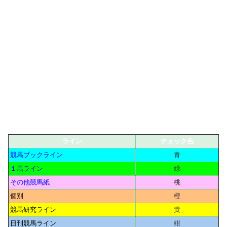
ライン
チェック色
競馬ブックライン
青
１馬ライン
緑
その他競馬紙
桃
個別
橙
競馬研究ライン
黄
日刊競馬ライン
紺