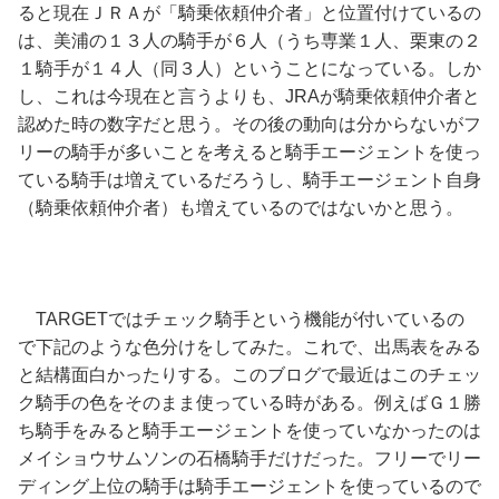
ると現在ＪＲＡが「騎乗依頼仲介者」と位置付けているの
は、美浦の１３人の騎手が６人（うち専業１人、栗東の２
１騎手が１４人（同３人）ということになっている。しか
し、これは今現在と言うよりも、JRAが騎乗依頼仲介者と
認めた時の数字だと思う。その後の動向は分からないがフ
リーの騎手が多いことを考えると騎手エージェントを使っ
ている騎手は増えているだろうし、騎手エージェント自身
（騎乗依頼仲介者）も増えているのではないかと思う。
TARGETではチェック騎手という機能が付いているの
で下記のような色分けをしてみた。これで、出馬表をみる
と結構面白かったりする。このブログで最近はこのチェッ
ク騎手の色をそのまま使っている時がある。例えばＧ１勝
ち騎手をみると騎手エージェントを使っていなかったのは
メイショウサムソンの石橋騎手だけだった。フリーでリー
ディング上位の騎手は騎手エージェントを使っているので