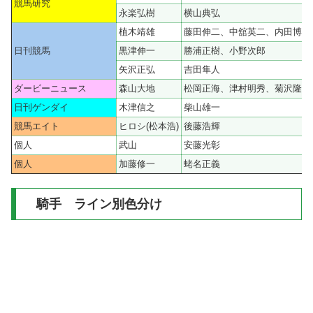
競馬研究
永楽弘樹
横山典弘
植木靖雄
藤田伸二、中舘英二、内田博幸
日刊競馬
黒津伸一
勝浦正樹、小野次郎
矢沢正弘
吉田隼人
ダービーニュース
森山大地
松岡正海、津村明秀、菊沢隆徳
日刊ゲンダイ
木津信之
柴山雄一
競馬エイト
ヒロシ(松本浩)
後藤浩輝
個人
武山
安藤光彰
個人
加藤修一
蛯名正義
騎手 ライン別色分け