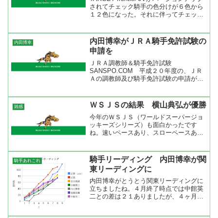
されてチェック騎手の色分けが６色から
１２色になった。それに伴ってチェック
騎手の色分けを更新しました。これま
で、ピンク色に括られていたホースニュ
ース馬の橋本貞男がエージェントを努め
内田博幸がＪＲＡ騎手免許試験の
内田博幸
る幸英明...
申請を
ＪＲＡ調教師＆騎手免許試験
SANSPO.COM 平成２０年度の、ＪＲ
Ａの調教師及び騎手免許試験の申請が１
１日に締め切られて、新規調教師免許申
請者は１０６名、新規騎手免許申請者が
１７名だった。騎手免許申請者のうち３
ＷＳＪＳの結果 横山典弘が優勝
雑感
名は競馬学校の生徒で、残り...
今年のＷＳＪＳ（ワールドスーパージョ
ッキーズシリーズ）も面白かったです
ね。速いペースあり、スローペースあり
でレースは見応えが合ったけど馬券は
散々でした。優勝したのはゴールデンサ
ドルＴ２着、ゴールデンスパーＴ４着、
騎手リーディング 内田博幸が関
騎手あれこれ
ゴールデンブーツＴ１着、ゴー...
東リーディングに
内田博幸がとうとう関東リーディングに
立ちましたね。４月終了時点では中館英
二との差は２１ありましたが、４ヶ月で
逆転しました。さすが地方競馬ナンバー
ワンジョッキーですね。まだ、取りこぼ