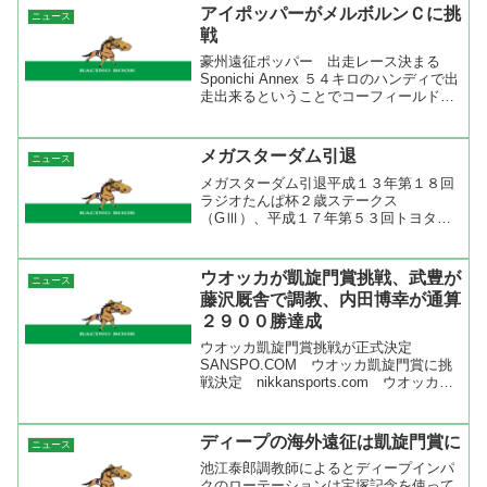
カメハメハ）を１億５０００万で、マイ
アイポッパーがメルボルンＣに挑
ニュース
ケイティーズの2...
戦
豪州遠征ポッパー 出走レース決まる
Sponichi Annex ５４キロのハンディで出
走出来るということでコーフィールドＣ
（芝２４００メートル）とメルボルンＣ
（芝３２００メートル）の出走が決まっ
たね。長距離戦を求めてオーストラリア
メガスターダム引退
ニュース
まで行く...
メガスターダム引退平成１３年第１８回
ラジオたんぱ杯２歳ステークス
（GⅢ）、平成１７年第５３回トヨタ賞
中京記念（GⅢ）に優勝したメガスター
ダム（牡６歳 栗東・山本正司厩舎）
は、平成１７年４月９日付で競走馬登録
ウオッカが凱旋門賞挑戦、武豊が
ニュース
を抹消することになった。今後は、本...
藤沢厩舎で調教、内田博幸が通算
２９００勝達成
ウオッカ凱旋門賞挑戦が正式決定
SANSPO.COM ウオッカ凱旋門賞に挑
戦決定 nikkansports.com ウオッカの
凱旋門賞挑戦がオーナーの谷水氏から正
式に発表されたようですね。ぶっつけで
はなくステップレースを使っての凱旋門
ディープの海外遠征は凱旋門賞に
ニュース
賞挑戦...
池江泰郎調教師によるとディープインパ
クのローテーションは宝塚記念を使って