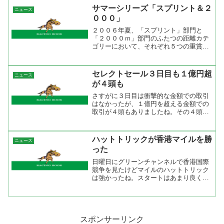
ろを京都で着地検査を実施すると発表。
サマーシリーズ「スプリント＆２
ニュース
これで、時間的な余裕が出...
０００」
２００６年夏、「スプリント」部門と
「２０００ｍ」部門のふたつの距離カテ
ゴリーにおいて、それぞれ５つの重賞レ
ースを選んでシリーズ化し、各シリーズ
レースで獲得したポイントの総合得点に
よって両部門のチャンピオンを決定しま
セレクトセール３日目も１億円超
ニュース
す。各シリーズのチャンピオ...
が４頭も
さすがに３日目は衝撃的な金額での取引
はなかったが、１億円を超える金額での
取引が４頭もありましたね。その４頭と
はローザロバータの２００６牡馬（父キ
ングカメハメハ）が１億６２００万円で
近藤利一氏（アドマイヤ）、ブロードア
ハットトリックが香港マイルを勝
ニュース
ピールの２００６牝馬（父...
った
日曜日にグリーンチャンネルで香港国際
競争を見たけどマイルのハットトリック
は強かったね。スタートはあまり良くな
かったけど外目の揉まれない位置をキー
プして、直線は一気の伸び。馬場がやや
硬めというのも良かったのだろうけどマ
イラーが本格化した感じだ...
スポンサーリンク