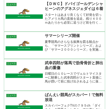
が組まれ、社台スタリオンステーション
【ＤＷＣ】ドバイゴールデンシャ
ニュース
（北海道・安平町早来）に...
ヒーンのアグネスジェダイは６着
スタートはあまり良くなくて好発を切っ
たアメリカ馬の直後を追走。残り４００
ｍあたりから必至に追うけど前を行くア
メリカ馬には追いつくことが出来ずに６
着で入線。さすがに直線１２００ｍの競
馬ではスタートダッシュとスピードの差
サマーシリーズ開催
ニュース
が出てしまった感じだね。...
夏季競馬のさらなる振興を図る観点か
ら、「サマースプリントシリーズ」およ
び「サマー２０００シリーズ」を実施い
たします。JRA短距離戦の「サマースプ
リントシリーズ」と２０００ｍ戦の「サ
マー２０００シリーズ」のふたつのカテ
武幸四郎が落馬で肋骨骨折と肺出
ニュース
ゴリーで開催するというの...
血の重傷
日曜日の１０レースでヴェルトマイスタ
ーに騎乗した武幸四郎がスタート直後に
馬が躓いて前に投げ出されるように落
馬。その上をヴェルトマイスターが行っ
たので、駆け抜けたときに踏まれたのか
もしれない。肋骨骨折と肺出血というこ
ばんえい競馬がスカパー！で無料
ニュース
とはすぐに復帰は難しいでし...
放送
スカイパーフェクTVの７９５ch 「ダイ