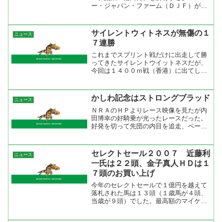
ー・ジャパン・ファーム（ＤＪＦ）が２
７日、中央馬主登録抹消をＪＲＡに申請
した。高橋力代表は、近いうちに退くと
みられる。馬主資格消滅によって、ダー
サイレントウィトネスが無傷の１
ニュース
レーの日本への本格進出は一...
７連勝
これまでスプリント戦だけに出走して勝
ってきたサイレントウイットネスだが、
今回は１４００ｍ戦（香港）に出てしか
も逃げ切り勝ち。これで、無傷の１７連
勝となった。もともとはチャンピオンズ
マイルに出るために距離適性を見極める
かしわ記念はストロングブラッド
ニュース
ために出たレースのようだ...
ＮＲＡのＨＰよりレース映像を見たが内
田博幸の好騎乗が光ったレースだった。
好発を切って先団の内目を追走、ペース
が上がるとズブくなるところを豪腕で押
っつけて４コーナーもロスなく回ると先
頭を走るナイキアデライトが内を空けて
セレクトセール２００７ 近藤利
ニュース
くれてそこからスルスル伸...
一氏は２２頭、金子真人ＨＤは１
７頭のお買い上げ
今年のセレクトセールで１億円を越えて
落札された馬は１３頭（１歳馬が４頭、
当歳が９頭）でした。最高額のマイケイ
ティーズの2007を競り落とした近藤利一
氏はマストビーラヴドの2007（父キング