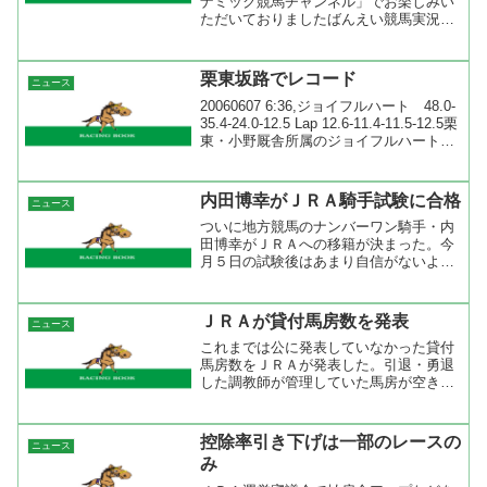
ナミック競馬チャンネル」でお楽しみい
ただいておりましたばんえい競馬実況放
送は、４月１５日から B-２４１ch
「ハッピー２４１」に変更になります。
（なおB-２４１ch「ハッピー２４１」は
栗東坂路でレコード
ニュース
「そのだ・ひめ...
20060607 6:36,ジョイフルハート 48.0-
35.4-24.0-12.5 Lap 12.6-11.4-11.5-12.5栗
東・小野厩舎所属のジョイフルハートが
坂路レコードをだしたようですね。自身
の坂路タイムを０．９秒も縮めていま...
内田博幸がＪＲＡ騎手試験に合格
ニュース
ついに地方競馬のナンバーワン騎手・内
田博幸がＪＲＡへの移籍が決まった。今
月５日の試験後はあまり自信がないよう
なコメントをしていたが、あれは謙遜だ
ったんですね。所属などは決まっていな
いが、普通に考えれば美浦所属でフリー
ＪＲＡが貸付馬房数を発表
ニュース
での出発となるでしょうね...
これまでは公に発表していなかった貸付
馬房数をＪＲＡが発表した。引退・勇退
した調教師が管理していた馬房が空き、
そこに新規開業の調教師が入って来るわ
けだが、２００４年より優秀な成績を収
めた調教師には馬房が増え、成績がふる
控除率引き下げは一部のレースの
ニュース
わなかった調教師は馬房が...
み