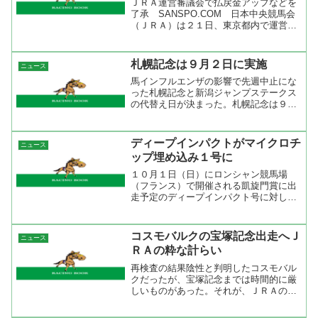
ＪＲＡ運営審議会で払戻金アップなどを
了承 SANSPO.COM 日本中央競馬会
（ＪＲＡ）は２１日、東京都内で運営審
議会を開き、競馬法、日本中央競馬会法
の改正に伴い、来年から一部のレース、
馬券で払戻金の率を増加させることなど
札幌記念は９月２日に実施
ニュース
が了承された。 ど...
馬インフルエンザの影響で先週中止にな
った札幌記念と新潟ジャンプステークス
の代替え日が決まった。札幌記念は９月
２日（１回札幌８日目）、新潟ジャンプ
ステークスは９月１日（３回新潟７日
目）。重賞以外で中止になったレースの
ディープインパクトがマイクロチ
ニュース
代替え実施日は決まっていな...
ップ埋め込み１号に
１０月１日（日）にロンシャン競馬場
（フランス）で開催される凱旋門賞に出
走予定のディープインパクト号に対し
て、７月２日（日）にマイクロチップを
埋め込みましたのでお知らせいたしま
す。 フランスでは、本年からすべての
コスモバルクの宝塚記念出走へＪ
ニュース
出走馬にマイクロチップの埋め込...
ＲＡの粋な計らい
再検査の結果陰性と判明したコスモバル
クだったが、宝塚記念までは時間的に厳
しいものがあった。それが、ＪＲＡの粋
な計らいで通常は帰国後は千葉県白井市
のＪＲＡ競馬学校で着地検査を行うとこ