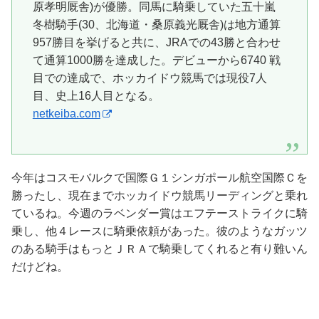
原孝明厩舎)が優勝。同馬に騎乗していた五十嵐
冬樹騎手(30、北海道・桑原義光厩舎)は地方通算
957勝目を挙げると共に、JRAでの43勝と合わせ
て通算1000勝を達成した。デビューから6740 戦
目での達成で、ホッカイドウ競馬では現役7人
目、史上16人目となる。
netkeiba.com
今年はコスモバルクで国際Ｇ１シンガポール航空国際Ｃを
勝ったし、現在までホッカイドウ競馬リーディングと乗れ
ているね。今週のラベンダー賞はエフテーストライクに騎
乗し、他４レースに騎乗依頼があった。彼のようなガッツ
のある騎手はもっとＪＲＡで騎乗してくれると有り難いん
だけどね。