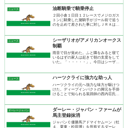
０勝を達成した。この記録は現役２位、
総合５位の成績ですからもっと大きく扱
油断騎乗で騎乗停止
ニュース
って欲しかった。岡部幸雄...
２回小倉１日目１２レースでメジロガス
トンに騎乗した黛騎手がゴール前で追う
のを止めて差された事に対しＪＲＡは油
断騎乗で開催日９日間の騎乗停止処分を
下した。 ゴール前で追うのを止めて騎
乗停止処分を受けるのは今回が初めてか
シーザリオがアメリカンオークス
ニュース
な？ これまでもゴール前...
制覇
雨音で目が覚めた。ふと隣をみると寝て
いるはずの家人は起きて朝の支度をして
いた。「・・・・・」。今日はシーザリ
オが出走するアメリカンオークスが７時
３０分からグリーンチャンネルで放送す
ることを思いだして彼女に「今、何
ハーツクライに強力な助っ人
ニュース
時？」と聞くと「フニニニハン...
ハーツクライの元へ強力な味方が駆けつ
けた。ディープインパクトの脚元を手掛
けることで知られる装蹄師の西内荘氏
が、レース２日前に勝負鉄を打つために
現地入りした。SANSPO.COM西内氏は
これまで２回ほどハーツクライの装蹄を
ダーレー・ジャパン・ファームが
ダーレージャパン
手がけているが、その...
馬主登録抹消
ジャパンＣ優勝馬アドマイヤムーン（牡
４、栗東・松田博）を所有するダーレ