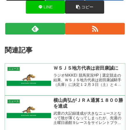
LINE
コピー
関連記事
ＷＳＪＳ地方代表は岩田康誠に
ニュース
ラジオNIKKEI 競馬実況HP | 選定競走の
結果、ＷＳＪＳ地方代表は岩田康誠騎手
（兵庫）に決定１２月３日（土）と４日
（日）にＪＲＡ阪神競馬場で行われるワ
ールド・スーパー・ジョッキーズ・シリ
ーズ（ＷＳＪＳ）の地方競馬代表騎手を
横山典弘がＪＲＡ通算１８００勝
ニュース
決定する「ワ...
を達成
武豊の大記録達成が大きなニュースとな
って陰が薄くなってしまったが、先週の
土曜日函館９レースをサイレントプライ
ドで勝って横山典弘がＪＲＡ通算１８０