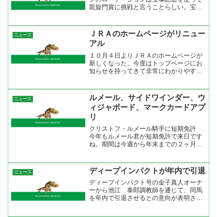
凱旋門賞に挑戦と言うことらしい。宝塚
記念でまたあの走りを見られると思うと
嬉しいが、そろそろ他の馬にもＧ１を勝
たせてあげたいような気もする
ＪＲＡのホームページがリニュー
ニュース
が・・・。ラジオNIKKEI 競...
アル
１０月４日よりＪＲＡのホームページが
新しくなった。今度はトップページにお
知らせを持ってきて非常にわかりやすく
なったと思う。目新しいところではいく
つかのブログが開始された。競馬学校・
トレセンブログ、ＪＲＡ育成ブログ、海
ルメール、サイドワインダー、ウ
ニュース
外駐在員ブログなど。他に...
ィジャボード、マークカードアプ
リ
クリストフ・ルメール騎手に短期免許
今年もルメール君が短期免許で来日です
ね。期間は今週から年末までの２ヶ月
間。注目はなんと言ってもハーツクライ
とのコンビでのジャパンカップですね。
ＪＲＡニュース------------------------...
ディープインパクトが年内で引退
ニュース
ディープインパクト号の金子真人オーナ
ーから池江 泰郎調教師を通じて、同馬
を年内で引退させるとの意向が表明され
ました。なお、年内の出走については未
定です引退後は５１億円でシンジケート