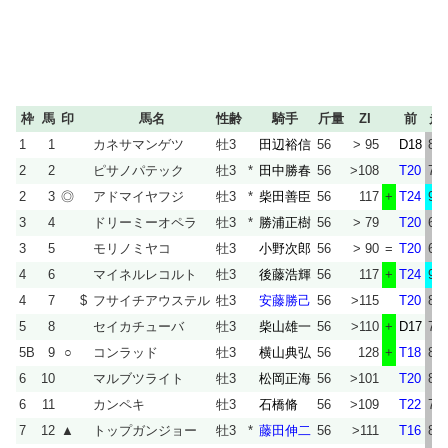
枠
馬
印
馬名
性齢
騎手
斤量
ZI
前
走
1
1
カネサマンゲツ
牡3
田辺裕信
56
> 95
D18
82
2
2
ピサノパテック
牡3
*
田中勝春
56
>108
T20
76
2
3
◎
アドマイヤフジ
牡3
*
柴田善臣
56
117
+
T24
92
3
4
ドリーミーオペラ
牡3
*
勝浦正樹
56
> 79
T20
62
3
5
モリノミヤコ
牡3
小野次郎
56
> 90
=
T20
65
4
6
マイネルレコルト
牡3
後藤浩輝
56
117
+
T24
91
4
7
$
フサイチアウステル
牡3
安藤勝己
56
>115
T20
83
5
8
セイカチューバ
牡3
柴山雄一
56
>110
+
D17
75
5B
9
○
コンラッド
牡3
横山典弘
56
128
+
T18
86
6
10
マルブツライト
牡3
松岡正海
56
>101
T20
83
6
11
カンペキ
牡3
石橋脩
56
>109
T22
76
7
12
▲
トップガンジョー
牡3
*
藤田伸二
56
>111
T16
86