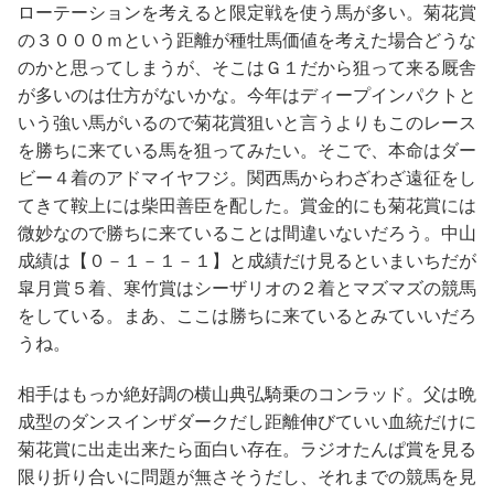
ローテーションを考えると限定戦を使う馬が多い。菊花賞
の３０００ｍという距離が種牡馬価値を考えた場合どうな
のかと思ってしまうが、そこはＧ１だから狙って来る厩舎
が多いのは仕方がないかな。今年はディープインパクトと
いう強い馬がいるので菊花賞狙いと言うよりもこのレース
を勝ちに来ている馬を狙ってみたい。そこで、本命はダー
ビー４着のアドマイヤフジ。関西馬からわざわざ遠征をし
てきて鞍上には柴田善臣を配した。賞金的にも菊花賞には
微妙なので勝ちに来ていることは間違いないだろう。中山
成績は【０－１－１－１】と成績だけ見るといまいちだが
皐月賞５着、寒竹賞はシーザリオの２着とマズマズの競馬
をしている。まあ、ここは勝ちに来ているとみていいだろ
うね。
相手はもっか絶好調の横山典弘騎乗のコンラッド。父は晩
成型のダンスインザダークだし距離伸びていい血統だけに
菊花賞に出走出来たら面白い存在。ラジオたんぱ賞を見る
限り折り合いに問題が無さそうだし、それまでの競馬を見