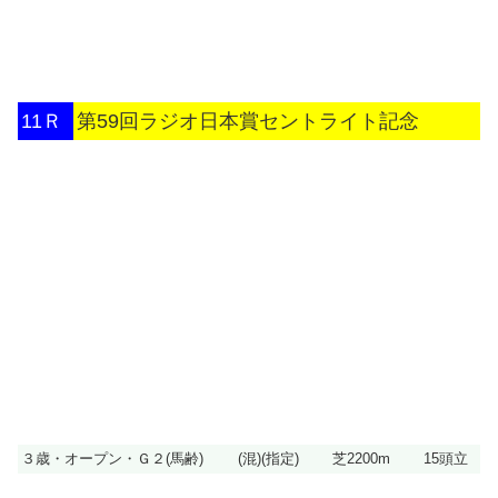
11Ｒ
第59回ラジオ日本賞セントライト記念
３歳・オープン・Ｇ２(馬齢)
(混)(指定)
芝2200m
15頭立