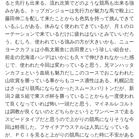
ると先行も出来る。流れ次第でどのような競馬も出来る強
みがある。トップガンジョーは先行力が魅力な馬で鞍上に
藤田伸二を配して来たことからも色気を持って挑んできて
いるふしがある。休みなく使われてきているが、月１のロ
ーテーションで来ているだけに疲れはないとみていいだろ
う。むしろ、使われている強みの方が大きいかも。ニュー
ヨークカフェは小島太厩舎に吉田豊という珍しい組合せ。
前走の北海道ハンデはいかにも久々で伸びきれなかった感
じで、使われた今回は変わっていると思う。兄マンハッタ
ンカフェという血統も魅力だしこのコースでおこなわれた
山吹賞を勝っている事からもコース適性はある。札幌記念
はさっぱり競馬にならなかったスムースバリトンだが、新
潟２歳Ｓ組で東スポ杯を勝っていることからも一度使われ
て良くなっていれば怖い一頭だと思う。マイネルレコルト
は調教が良くないのとどちらかというとワンペースで走る
スピードタイプだと思うので上がりの競馬になりそうな今
回は軽視した。フサイチアウステルは人気になっている
が、ＰＣＩを見ると上がりの競馬になった時に不安がある