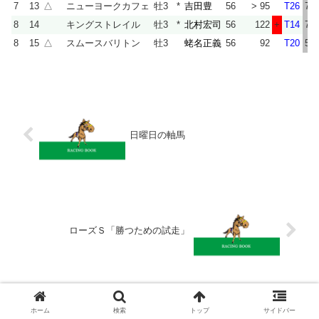
7
13
△
ニューヨークカフェ
牡3
*
吉田豊
56
> 95
T26
75
8
14
キングストレイル
牡3
*
北村宏司
56
122
+
T14
75
8
15
△
スムースバリトン
牡3
蛯名正義
56
92
T20
57
日曜日の軸馬
ローズＳ「勝つための試走」
予想（重賞）
ホーム
検索
トップ
サイドバー