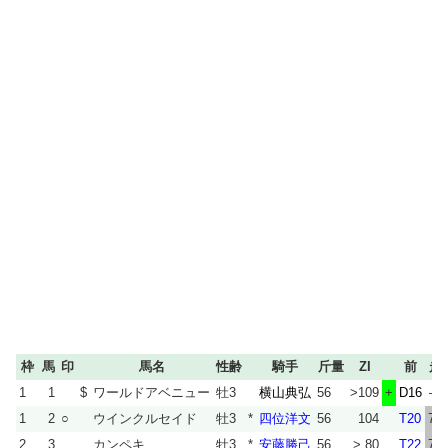
枠
馬
印
馬名
性齢
騎手
斤量
ZI
前
走
1
1
$
ワールドアベニュー
牡3
横山典弘
56
>109
+
D16
—
1
2
○
ウインクルセイド
牡3
*
四位洋文
56
104
T20
75
2
3
カンペキ
牡3
*
安藤勝己
56
> 80
T22
74