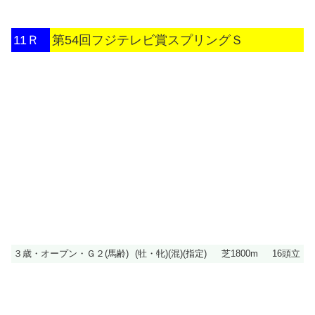
11Ｒ
第54回フジテレビ賞スプリングＳ
３歳・オープン・Ｇ２(馬齢)
(牡・牝)(混)(指定)
芝1800m
16頭立