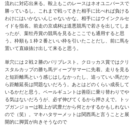
流れに対応出来る。鞍上もこのレースはネオユニバースで
勝っているし、これまで戦ってきた相手に比べれば負ける
わけにはいかないんじゃないかな。相手にはウインクルセ
イドを指名。前走の京成杯は道悪競馬で若さを出してしま
ったが、葉牡丹賞の競馬を見るとここでも通用すると思
う。枠順も１枠２番といい枠を引いたことだし、前に馬を
置いて直線抜け出して来ると思う。
単穴には２戦２勝のパリブレスト。クロッカス賞ではクリ
スタルカップの勝ち馬ディープサマーに先着。走りを見る
と短距離馬という感じはしなかったし、追っていい馬だか
ら距離延長は問題ないだろう。あとはどのくらい成長して
いるかだと思う。ペールギュントは善臣に乗り替わりでや
る気はないだろうが、必ず伸びてくるから押さえで。トッ
プガンジョーは鞍上が武豊だから何とかするかもしれない
ので（笑）。マキハタサーメットは関西馬と言うことと展
開的に脚質が向きそうなので