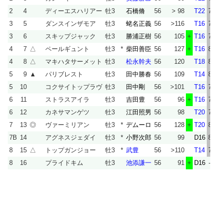
2
4
ディーエスハリアー
牡3
石橋脩
56
> 98
T22
78
3
5
ダンスインザモア
牡3
蛯名正義
56
>116
T16
78
3
6
スキップジャック
牡3
勝浦正樹
56
105
+
T16
78
4
7
△
ペールギュント
牡3
*
柴田善臣
56
127
+
T16
85
4
8
△
マキハタサーメット
牡3
松永幹夫
56
120
T18
86
5
9
▲
パリブレスト
牡3
田中勝春
56
109
T14
81
5
10
コクサイトップラヴ
牡3
田中剛
56
>101
T16
75
6
11
ストラスアイラ
牡3
吉田豊
56
96
+
T16
76
6
12
カネサマンゲツ
牡3
江田照男
56
98
T20
79
7
13
◎
ヴァーミリアン
牡3
*
デムーロ
56
128
+
T20
86
7B
14
アグネスジェダイ
牡3
*
小野次郎
56
99
D16
84
8
15
△
トップガンジョー
牡3
*
武豊
56
>110
T14
77
8
16
プライドキム
牡3
池添謙一
56
91
+
D16
—