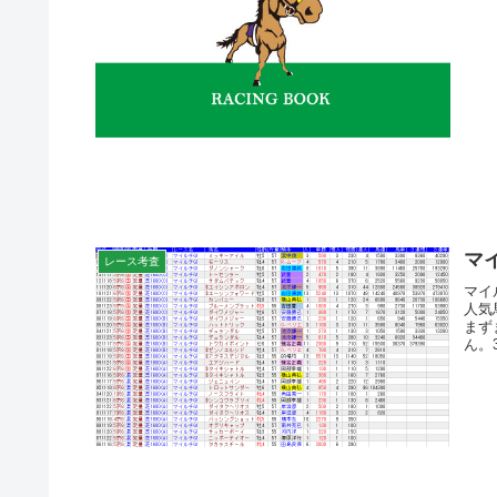
マ
レース考査
マイ
人気馬
まず
ん。3