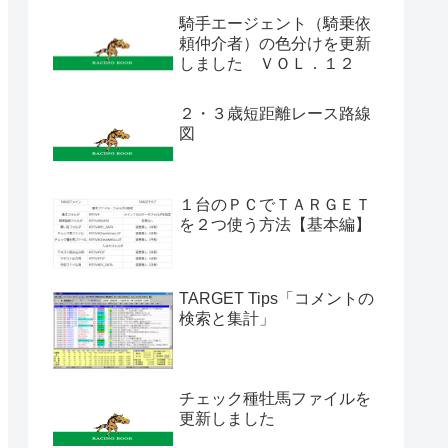
騎手エージェント（騎乗依
頼仲介者）の色分けを更新
しました ＶＯＬ．１２
２・３歳短距離レース路線
図
１台のＰＣでＴＡＲＧＥＴ
を２つ使う方法【基本編】
TARGET Tips「コメントの
検索と集計」
チェック種牡馬ファイルを
更新しました