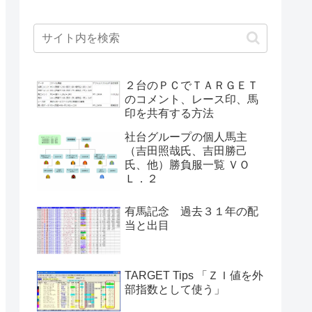
２台のＰＣでＴＡＲＧＥＴ
のコメント、レース印、馬
印を共有する方法
社台グループの個人馬主
（吉田照哉氏、吉田勝己
氏、他）勝負服一覧 ＶＯ
Ｌ．２
有馬記念 過去３１年の配
当と出目
TARGET Tips 「ＺＩ値を外
部指数として使う」