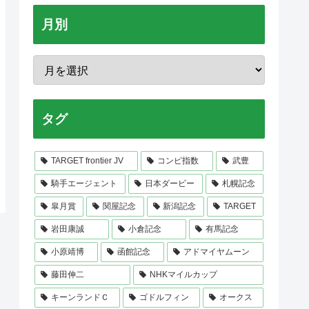
月別
タグ
TARGET frontier JV
コンピ指数
武豊
騎手エージェント
日本ダービー
札幌記念
皐月賞
関屋記念
新潟記念
TARGET
岩田康誠
小倉記念
有馬記念
小原靖博
函館記念
アドマイヤムーン
藤田伸二
NHKマイルカップ
キーンランドＣ
ゴドルフィン
オークス