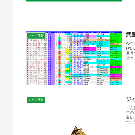
武
レース考査
今年
吹い
月号
堂々
ジ
レース考査
こん
年の
良い
す。