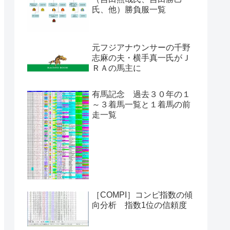
氏、他）勝負服一覧
元フジアナウンサーの千野
志麻の夫・横手真一氏がＪ
ＲＡの馬主に
有馬記念 過去３０年の１
～３着馬一覧と１着馬の前
走一覧
［COMPI］コンピ指数の傾
向分析 指数1位の信頼度