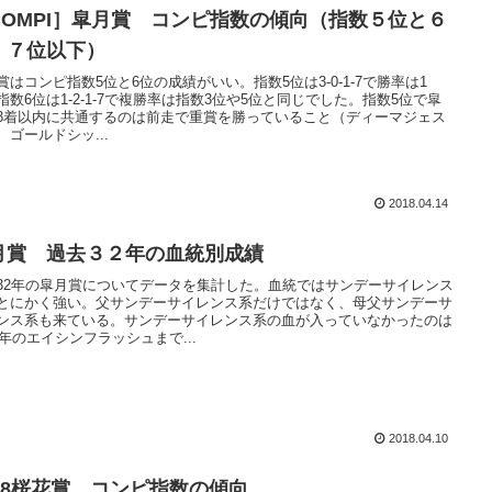
COMPI］皐月賞 コンピ指数の傾向（指数５位と６
、７位以下）
賞はコンピ指数5位と6位の成績がいい。指数5位は3-0-1-7で勝率は1
指数6位は1-2-1-7で複勝率は指数3位や5位と同じでした。指数5位で皐
3着以内に共通するのは前走で重賞を勝っていること（ディーマジェス
、ゴールドシッ...
2018.04.14
月賞 過去３２年の血統別成績
32年の皐月賞についてデータを集計した。血統ではサンデーサイレンス
とにかく強い。父サンデーサイレンス系だけではなく、母父サンデーサ
ンス系も来ている。サンデーサイレンス系の血が入っていなかったのは
10年のエイシンフラッシュまで...
2018.04.10
018桜花賞 コンピ指数の傾向