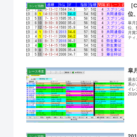
［
コンピ指数
位
皐月
位、
月賞
ティ
皐
レース考査
過去
系が
イレ
20
2
コンピ指数