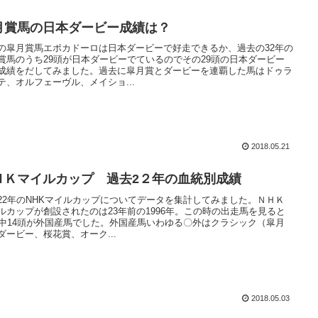
月賞馬の日本ダービー成績は？
の皐月賞馬エポカドーロは日本ダービーで好走できるか、過去の32年の
賞馬のうち29頭が日本ダービーでているのでその29頭の日本ダービー
成績をだしてみました。過去に皐月賞とダービーを連覇した馬はドゥラ
テ、オルフェーヴル、メイショ...
2018.05.21
ＨＫマイルカップ 過去2２年の血統別成績
22年のNHKマイルカップについてデータを集計してみました。ＮＨＫ
ルカップが創設されたのは23年前の1996年。この時の出走馬を見ると
頭中14頭が外国産馬でした。外国産馬いわゆる〇外はクラシック（皐月
ダービー、桜花賞、オーク...
2018.05.03