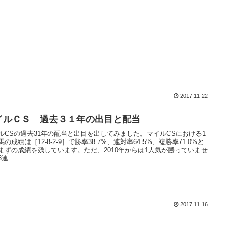
2017.11.22
イルＣＳ 過去３１年の出目と配当
ルCSの過去31年の配当と出目を出してみました。マイルCSにおける1
の成績は［12-8-2-9］で勝率38.7%、連対率64.5%、複勝率71.0%と
まずの成績を残しています。ただ、2010年からは1人気が勝っていませ
連...
2017.11.16