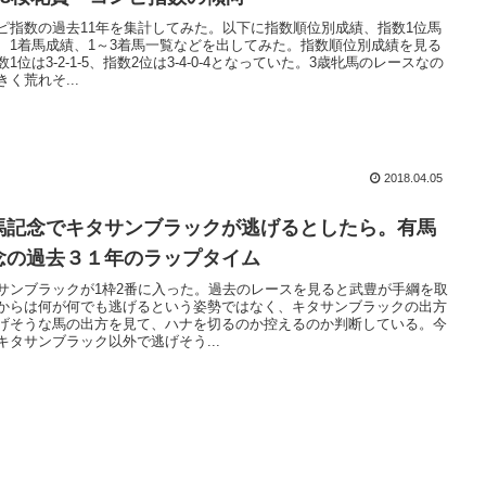
ピ指数の過去11年を集計してみた。以下に指数順位別成績、指数1位馬
、1着馬成績、1～3着馬一覧などを出してみた。指数順位別成績を見る
数1位は3-2-1-5、指数2位は3-4-0-4となっていた。3歳牝馬のレースなの
きく荒れそ...
2018.04.05
馬記念でキタサンブラックが逃げるとしたら。有馬
念の過去３１年のラップタイム
サンブラックが1枠2番に入った。過去のレースを見ると武豊が手綱を取
からは何が何でも逃げるという姿勢ではなく、キタサンブラックの出方
げそうな馬の出方を見て、ハナを切るのか控えるのか判断している。今
キタサンブラック以外で逃げそう...