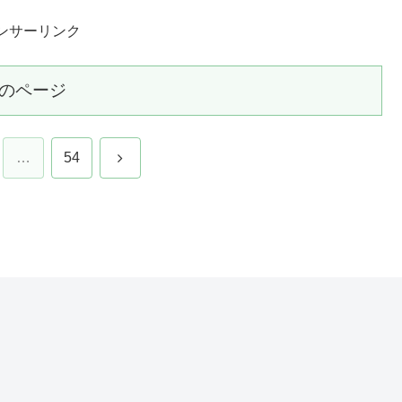
ンサーリンク
のページ
次
…
54
へ