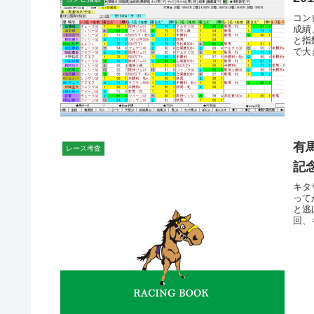
コン
成績
と指
で大
有
レース考査
記
キタ
って
と逃
回、