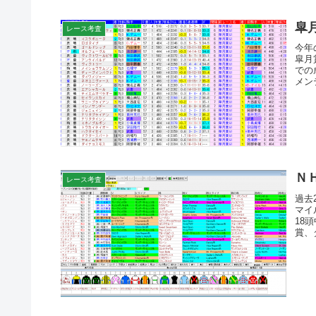
皐
レース考査
今年
皐月
での
メン
Ｎ
レース考査
過去
マイ
18
賞、