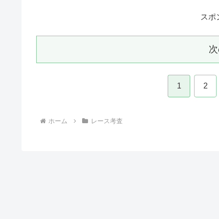
スポ
次
1
2
ホーム
レース考査