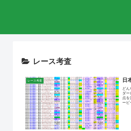
レース考査
日
レース考査
どん
ダー
点を
ービ