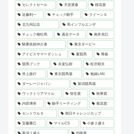
セレクトセール
天皇賞春
桜花賞
近藤利一
チェック騎手
クイーンＳ
北九州記念
馬インフルエンザ
チェック種牡馬
過去データ
南井克巳
騎乗依頼仲介者
東京ダービー
アイビスサマーダッシュ
夏競馬
降級
競馬ブック
永楽弘樹
松沢昭夫
井上政行
東京競馬場
無線LAN
ダーレージャパン
新潟競馬場
ヴィクトリアマイル
弥生賞
秋華賞
内田博幸
騎手リーディング
菊花賞
セントウルＳ
朝日チャレンジカップ
安藤勝己
マイルCS
小倉２歳Ｓ
新潟２歳Ｓ
控除率