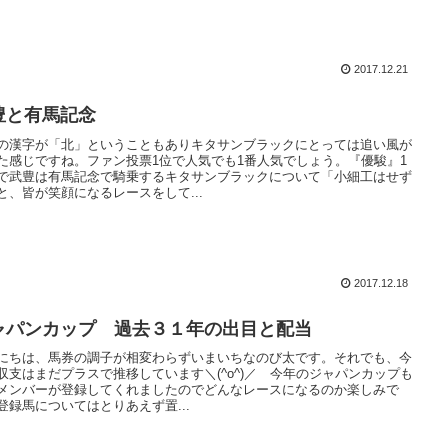
2017.12.21
豊と有馬記念
の漢字が「北」ということもありキタサンブラックにとっては追い風が
た感じですね。ファン投票1位で人気でも1番人気でしょう。『優駿』1
で武豊は有馬記念で騎乗するキタサンブラックについて「小細工はせず
と、皆が笑顔になるレースをして...
2017.12.18
ャパンカップ 過去３１年の出目と配当
にちは、馬券の調子が相変わらずいまいちなのび太です。それでも、今
収支はまだプラスで推移しています＼(^o^)／ 今年のジャパンカップも
メンバーが登録してくれましたのでどんなレースになるのか楽しみで
登録馬についてはとりあえず置...