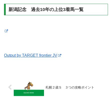
新潟記念 過去10年の上位3着馬一覧
Output by TARGET frontier JV
札幌２歳Ｓ ３つの攻略ポイント