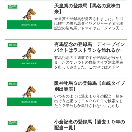
去の連対馬をみるとサンデーサイレンス
天皇賞の登録馬【馬名の意味由
登録馬
系が強い。また、穴を開け...
来】
天皇賞の登録馬が発表されました。注目
は昨年の勝ち馬ダイワメジャーＶＳ宝塚
記念の勝ち馬アドマイヤムーンＶＳ天皇
賞秋馬メイショウサムソンですね。アド
マイヤムーンとメイショウサムソンはぶ
っつけになりますが、ダイワメジャーは
有馬記念の登録馬 ディープイン
登録馬
毎日王冠を使われました。...
パクトはラストランを飾れるか
有馬記念の１週前ですが登録馬が分かり
ましたのでいつもの血統タイプ別出馬表
を出してみました。この中ではアドマイ
ヤムーンとアドマイヤメインは香港で走
ったので出走するのは難しいかもしれな
い。 登録馬を見るとジャパンカップ出
阪神牝馬Ｓの登録馬【血統タイプ
登録馬
走組が強そうです。特にド...
別出馬表】
いつものように過去１０年の配当一覧を
出そうと思ってＴＡＲＧＥＴで検索をし
たら２年分しか集計されない。おかしい
と思ったので時期を限定せずに検索をか
けるとこんどは１０年分集計された。な
ぜ、２年分だけかというと２００５年ま
小倉記念の登録馬【過去１０年の
登録馬
では暮れの阪神開催で行わ...
配当一覧】