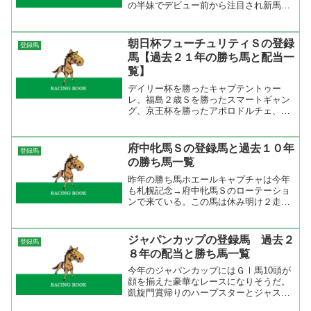
の半妹でデビュー前から注目され新馬戦
は先行抜け出しで危なげなく勝ち、２戦
目の中京２歳Ｓは京都２歳Ｓ勝ち馬ゴー
ルドキリシマをなんなく差しきって勝っ
朝日杯フューチュリティＳの登録
登録馬
てしまった。今回は距離１...
馬【過去２１年の勝ち馬と配当一
覧】
デイリー杯を勝ったキャプテントゥー
レ、福島２歳Ｓを勝ったスマートギャン
グ、京王杯を勝ったアポロドルチェ、２
着ドリームシグナル、東スポ杯２着のス
ズジュピターあたりが人気になるのか
な。ここ４年は前走重賞を走った馬の成
府中牝馬Ｓの登録馬と過去１０年
登録馬
績が良いですからね。阪神ＪＦ...
の勝ち馬一覧
昨年の勝ち馬ホエールキャプチャは今年
も札幌記念→府中牝馬Ｓのローテーショ
ンで来ている。この馬は休み明け２走目
が走るので今回は走り頃。 クイーンＳ
組からは勝ち馬のキャトルフィーユ、3
着のスマートレイアー、4着のアイスフ
ジャパンカップの登録馬 過去２
登録馬
ォーリス、5着のディアデ...
８年の配当と勝ち馬一覧
今年のジャパンカップにはＧⅠ馬10頭が
顔を揃えた豪華なレースになりそうだ。
凱旋門賞帰りのハープスターとジャスタ
ウェイはアウェイで厳しい競馬を強いら