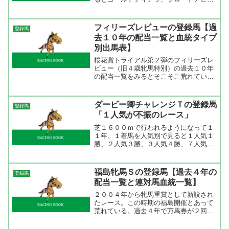
ル、メイショウバトラーなどの強い牝馬
やスターリングローズ、ブルーコンコル
ド、ニホンピロサート、ワイルドワンダ
フィリーズレビューの登録馬【過
登録馬
ーなどダートでの実績があ...
去１０年の配当一覧と血統タイプ
別出馬表】
桜花賞トライアル第２弾のフィリーズレ
ビュー（旧４歳牝馬特別）の過去１０年
の配当一覧をみるとそこそこ荒れている
のがわかる。昨年は１人気のアストンマ
ーチャンがぶっちぎったが２着に１０人
気のアマノチェリーランが入って馬連６
ダービー卿チャレンジＴの登録馬
登録馬
３００円。１人気の成績が...
「１人気が不振のレース」
芝１６００ｍで行われるようになって１
１年、１着馬を人気別で見ると１人気１
勝、２人気３勝、３人気４勝、７人気２
勝、１１人気１勝となって１人気の不振
が目立つ。上位人気同士で決まったレー
スは６回あるが、配当を見ると３桁配当
福島牝馬Ｓの登録馬【過去４年の
登録馬
は２回だけ。人気が割れて...
配当一覧と連対馬血統一覧】
２００４年から牝馬重賞として新設され
たレース。この時期の福島開催とあって
荒れている。過去４年で万馬券が２回。
馬単、３連複、３連単は全て万馬券とい
う穴党にとってはありがたいレース。過