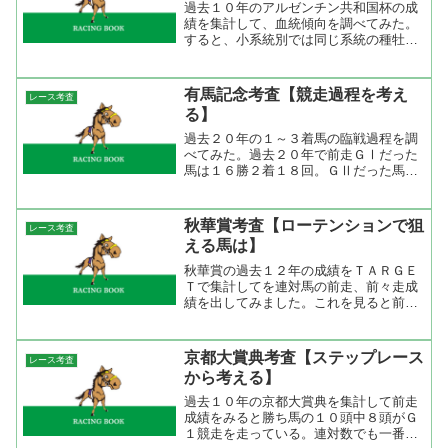
過去１０年のアルゼンチン共和国杯の成
績を集計して、血統傾向を調べてみた。
すると、小系統別では同じ系統の種牡馬
が勝っていない。大系統でみると
Nasrullah系が４勝２着２回、
NorthernDancer系が３勝２着２回だっ
有馬記念考査【競走過程を考え
レース考査
た。長距離で直線の...
る】
過去２０年の１～３着馬の臨戦過程を調
べてみた。過去２０年で前走ＧⅠだった
馬は１６勝２着１８回。ＧⅡだった馬は
３勝でこのうち２勝はグラスワンダーだ
った。やはり、有馬記念ほどのビッグレ
ースになると前走はＧⅠに出てくるよう
秋華賞考査【ローテンションで狙
レース考査
な馬でないと厳しいだろう...
える馬は】
秋華賞の過去１２年の成績をＴＡＲＧＥ
Ｔで集計してを連対馬の前走、前々走成
績を出してみました。これを見ると前走
ローズＳ出走馬が圧倒的に強くて、それ
以外では休み明けの馬は前２走でＧ１連
対（カワカミプリンセス、アサヒライジ
京都大賞典考査【ステップレース
レース考査
ング、テイエムオーシャン...
から考える】
過去１０年の京都大賞典を集計して前走
成績をみると勝ち馬の１０頭中８頭がＧ
１競走を走っている。連対数でも一番多