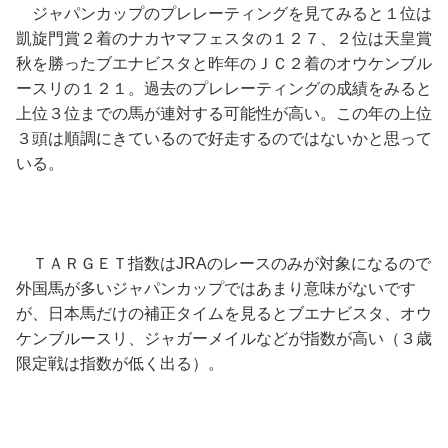
ジャパンカップのプレレーティングを見てみると１位は
凱旋門賞２着のナカヤマフェスタの１２７、２位は天皇賞
秋を勝ったブエナビスタと昨年のＪＣ２着のオウケンブル
ースリの１２１。過去のプレレーティングの成績をみると
上位３位までの馬が連対する可能性が高い。この年の上位
３頭は順調にきているので好走するのではないかと思って
いる。
ＴＡＲＧＥＴ指数はJRAのレースのみが対象になるので
外国馬が多いジャパンカップではあまり意味がないです
が、日本馬だけの補正タイムを見るとブエナビスタ、オウ
ケンブルースリ、ジャガーメイルなどが指数が高い（３歳
限定戦は指数が低く出る）。