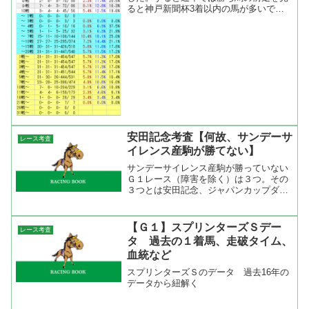
ると神戸新聞杯3着以内の馬が多いで
す。オールドファンには菊花賞トライア
ルといえば京都新聞杯ですが、番組改正
で京都新聞杯がダービートライアルにな
り、神戸新聞杯が菊花賞ト...
安田記念考査【何故、サンデーサ
レース考査
イレンス産駒が勝てない】
サンデーサイレンス産駒が勝っていない
Ｇ１レース（障害を除く）は３つ。その
３つとは安田記念、ジャパンカップダー
ト、ＮＨＫマイルカップだった。この３
つのレースに共通するのは東京競馬場と
言うこと。ジャパンカップダート（４
【Ｇ１】スプリンターズＳデー
レース考査
頭）とＮＨＫマイルカップ（...
タ 過去の１着馬、走破タイム、
血統など
スプリンターズＳのデータ 過去16年の
データから紐解く