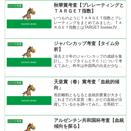
秋華賞考査【プレレーティングと
レース考査
ＴＡＲＧＥＴ指数】
いつものようにＴＡＲＧＥＴ指数とプレ
レーティングをまとめてみました。ＴＡ
ＲＧＥＴ指数とはTARGET frontierJVで
表示される補正タイムです。この補正タ
イムは競馬最強の法則に掲載されている
指数と同じ意味です。また、表に出てい
ジャパンカップ考査【タイム分
レース考査
るＺＩ...
析】
過去２０年のジャパンカップの成績を集
計し、ラップタイムとＰＣＩについて考
えてみた。昨年は外国馬の出走が少なく
て日本特有の流れになったが、外国馬が
多く参戦している例年では淀みのない流
れになって、勝負所もやや前掛かりなの
天皇賞（春）賞考査「血統的傾
レース考査
で決めて勝負というよりは...
向」
長距離戦ともなると血統的要素が大きく
これまでの天皇賞（春）がどの血統が活
躍しているかを調べてみた。古馬戦で、
しかも長距離戦と言うこともあり同じ馬
が連に絡んでいることが分かる。過去２
０年で複数回連対している馬はというと
アルゼンチン共和国杯考査【血統
レース考査
メジロマックイーン、ライ...
傾向を探る】