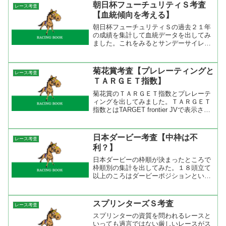
すく、それは出走頭数に関係していたと
朝日杯フューチュリティＳ考査
レース考査
思う。トライアルでも頭数...
【血統傾向を考える】
朝日杯フューチュリティＳの過去２１年
の成績を集計して血統データを出してみ
ました。これをみるとサンデーサイレン
ス系、Roberto系のTurn-to系で７勝２着
５回、Northern Dancer系が７勝２着８回
と大まかに分類してこの２系統が...
菊花賞考査【プレレーティングと
レース考査
ＴＡＲＧＥＴ指数】
菊花賞のＴＡＲＧＥＴ指数とプレレーテ
ィングを出してみました。ＴＡＲＧＥＴ
指数とはTARGET frontier JVで表示され
る補正タイムです。この補正タイムは競
馬最強の法則に掲載されている指数と同
じ意味です。また、表に出ているＺＩ値
日本ダービー考査【中枠は不
レース考査
は前走...
利？】
日本ダービーの枠順が決まったところで
枠順別の集計を出してみた。１８頭立て
以上のころはダービーポジションという
のがあったが頭数が制限されてからはそ
んな格言は意味をなさなくなった。だけ
ど、過去２１年で４枠からの優勝馬が出
スプリンターズＳ考査
レース考査
ていない。しかも、複勝率...
スプリンターの資質を問われるレースと
いっても過言ではない厳しいレースがス