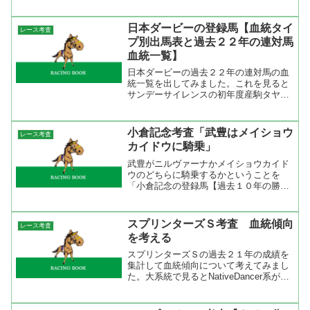
いのは宝塚記念。毎日王冠でも宝塚記念
組の成績が良かったが、京都大賞典でも
同じ傾向にある。２２００ｍで行われる
日本ダービーの登録馬【血統タイ
レース考査
宝塚記念は距離が近い京都...
プ別出馬表と過去２２年の連対馬
血統一覧】
日本ダービーの過去２２年の連対馬の血
統一覧を出してみました。これを見ると
サンデーサイレンスの初年度産駒タヤス
ツヨシとジェニュインが連対してからこ
れまで６勝２着６回と圧倒的な成績を上
げている。しかし、サンデーサイレンス
小倉記念考査「武豊はメイショウ
レース考査
系が全く連対出来ない年も...
カイドウに騎乗」
武豊がニルヴァーナかメイショウカイド
ウのどちらに騎乗するかということを
「小倉記念の登録馬【過去１０年の勝ち
馬と配当一覧】」で書いたがどうやらメ
イショウカイドウに騎乗することが決ま
っているようです。この乗り替わりな何
スプリンターズＳ考査 血統傾向
レース考査
故気になるかというと武豊が...
を考える
スプリンターズＳの過去２１年の成績を
集計して血統傾向について考えてみまし
た。大系統で見るとNativeDancer系がト
ップで、次いでTurn-to系、Northern
Dancer系、Nasrullah系となってそれほど
偏りがない。ただ、...