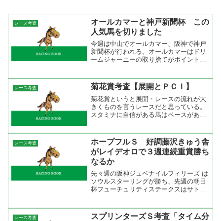
オールカマーと神戸新聞杯 この
レース考査
人気馬を切りました
今週は中山でオールカマー、阪神で神戸
新聞杯が行われる。オールカマーはドリ
ームジャーニーの取り捨てがポイント。
人気になっているが僕は切ろうと思って
いる。レース考査で書いたがオールカマ
ーは先行馬有利な展開になりやすい。ド
菊花賞考査【展開とＰＣＩ】
レース考査
リームジャーニーが先行す...
菊花賞というと展開・レースの流れが大
きくものを言うレースだと思っている。
スタミナに自信がある馬はペースがある
程度速くても大丈夫だが、スタミナに自
信がない馬は前半はできるだけゆっくり
行って、最後だけビュッとした脚を使い
ホープフルＳ 好調藤沢きゅう舎
レース考査
たいだろう。展開の鍵を握...
がレイデオロで３週連続重賞勝ち
なるか
先々週の阪神ジュベナイルフィリーズ は
ソウルスターリングが勝ち、先週の朝日
杯フューチュリティステークスはサトノ
アレスが勝ってもっか2歳Ｇ1を連勝中の
藤沢和雄厩舎。今週のホープフルＳには
レイデオロがスタンバイ。 レイデオロ
スプリンターズＳ考査「タイム分
レース考査
は父キングカメハメハ...