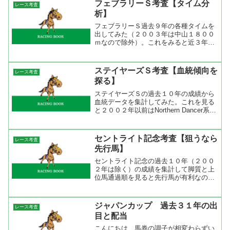
フェブラリーＳ考査【タイム分
レース考査
析】
フェブラリーＳ過去９年の各種タイムを
出してみた（２００３年は中山１８００
ｍなので除外）。これをみると近３年は
１分３５秒を切っている。馬場状態が不
良ということもあるのかもしれないが速
いタイムの決着になりやすい。それを象
ステイヤーズＳ考査【血統傾向を
レース考査
徴するのが前半３ハロンタ...
探る】
ステイヤーズＳの過去１０年の成績から
血統データを集計してみた。これを見る
と２００２年以前はNorthern Dancer系、
２００３年以降はTurn-to系（特にサンデ
ーサイレンス系）の連対が目立つ。母系
をみると近年はNorthern Da...
セントライト記念考査【狙うなら
レース考査
先行馬】
セントライト記念の過去１０年（２００
２年は除く）の成績を集計して脚質と上
位馬通過順を見ると先行馬が有利なのが
分かる。１～３着馬のコーナー通過順を
見ると４コーナー１０番手以下からの連
対は１頭だけ。出来れば４コーナー５番
ジャパンカップ 過去３１年の出
レース考査
手以内が理想的。これは、...
目と配当
こんにちは、馬券の調子が相変わらずい