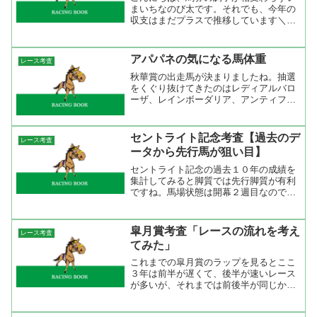
まいちなのび太です。それでも、今年の
収支はまだプラスで推移しています＼
(^o^)／ 今年のジャパンカップも良いメ
ンバーが登録してくれましたのでどんな
レースになるのか楽しみです。登録馬に
アパパネの気になる馬体重
レース考査
ついてはとりあえず置...
秋華賞の出走馬が決まりましたね。抽選
をくぐり抜けてきたのはレディアルバロ
ーザ、レインボーダリア、アンティフリ
ーズの３頭。春の勢力がそのまま出走し
ているので人気もそれを反映するでしょ
うね。 多分、１人気になるだろうアパ
セントライト記念考査【過去のデ
レース考査
パネですがこれまでの成績...
ータから先行馬が狙い目】
セントライト記念の過去１０年の成績を
集計してみると脚質では先行脚質が有利
ですね。馬場状態は開幕２週目なので芝
の状態は良好。コースは外回りの２２０
０ｍなので速いペースになりにくく、や
や上がりの掛かる展開が差し馬には厳し
皐月賞考査「レースの流れを考え
レース考査
い流れになっているのだと...
てみた」
これまでの皐月賞のラップを見るとここ
３年は前半が遅くて、後半が速いレース
が多いが、それまでは前後半が同じか前
半が速いレースが多かった。前哨戦の弥
生賞と比べるとラップの流れ逆になりや