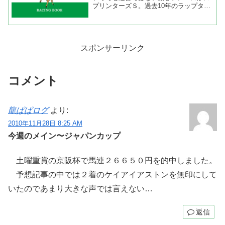
プリンターズＳ。過去10年のラップタイ
ムを見ると前半３Ｆ平均が３３秒１２、
上がり３Ｆ平均が３４秒８５、平均走破
タイムが１分７秒９７となり、それなり
のスピードと持続力が必...
スポンサーリンク
コメント
龍ぱぱログ
より:
2010年11月28日 8:25 AM
今週のメイン〜ジャパンカップ
土曜重賞の京阪杯で馬連２６６５０円を的中しました。
予想記事の中では２着のケイアイアストンを無印にして
いたのであまり大きな声では言えない…
返信