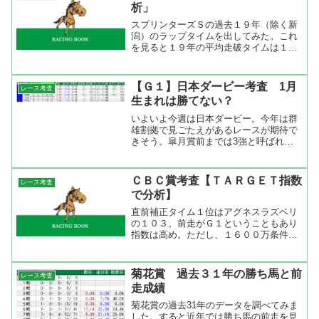
析」
スプリンターズＳの過去１９年（除く新
潟）のラップタイムを出してみた。これ
を見ると１９年の平均走破タイムは１分
８秒７で、不良馬場で行われた２回を除
くと１分７秒８９だった。走破時計を見
ると最速は２００１年にトロットスター
【Ｇ１】日本ダービー考査 1月
レース考査
が出した１分７秒０、もっ...
生まれは勝てない？
いよいよ今週は日本ダービー。今年は群
雄割拠で見ごたえがあるレースが期待で
きそう。皐月賞前までは3強と呼ばれて
いたリオンディーズ、サトノダイヤモン
ド、マカヒキ。そこに皐月賞で3強をね
じ伏せたディーマジェスティ、皐月賞は
ＣＢＣ賞考査【ＴＡＲＧＥＴ指数
レース考査
回避してダービーに絞った...
で分析】
直前補正タイム１位はアグネスラズベリ
の１０３。前走がＧ１ということもあり
指数は高め。ただし、１６００万条件の
洛陽Ｓで９８があるのでこの時点で既に
芝１２００のＧ３なら勝負になってい
る。２位はゴールデンキャストとテイエ
菊花賞 過去３１年の勝ち馬と前
レース考査
ムチュラサンの９９。ゴール...
走成績
菊花賞の過去31年のデータを調べてみま
した。すると近年では勝ち馬の前走を見