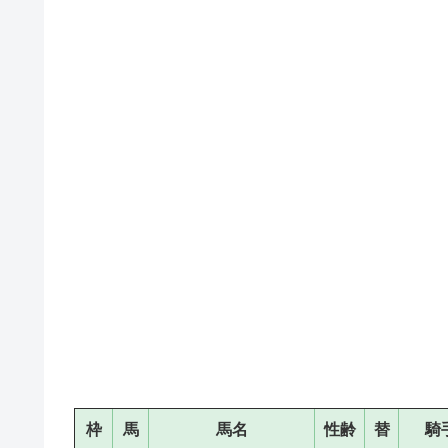
枠
馬
馬名
性齢
替
騎