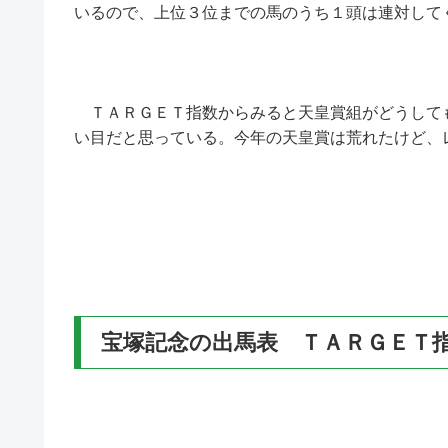
いるので、上位３位までの馬のうち１頭は連対して
ＴＡＲＧＥＴ指数からみると天皇賞組がどうして
い目だと思っている。今年の天皇賞は荒れたけど、
宝塚記念の出馬表 ＴＡＲＧＥＴ