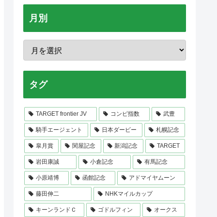
月別
タグ
TARGET frontier JV
コンピ指数
武豊
騎手エージェント
日本ダービー
札幌記念
皐月賞
関屋記念
新潟記念
TARGET
岩田康誠
小倉記念
有馬記念
小原靖博
函館記念
アドマイヤムーン
藤田伸二
NHKマイルカップ
キーンランドＣ
ゴドルフィン
オークス