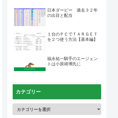
日本ダービー 過去３２年
の出目と配当
１台のＰＣでＴＡＲＧＥＴ
を２つ使う方法【基本編】
福永祐一騎手のエージェン
トは小原靖博氏に
カテゴリー