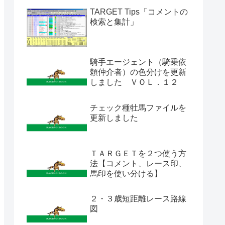
TARGET Tips「コメントの
検索と集計」
騎手エージェント（騎乗依
頼仲介者）の色分けを更新
しました ＶＯＬ．１２
チェック種牡馬ファイルを
更新しました
ＴＡＲＧＥＴを２つ使う方
法【コメント、レース印、
馬印を使い分ける】
２・３歳短距離レース路線
図