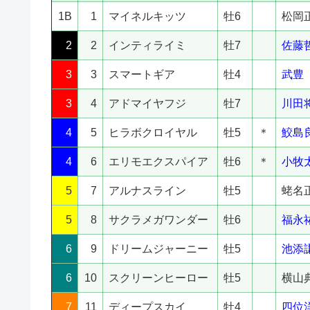
1B
1
マイネルキッツ
牡6
松岡
2
2
インティライミ
牡7
佐藤
3
3
スマートギア
牡4
武
3
4
アドマイヤフジ
牡7
川田
4
5
ヒラボクロイヤル
牡5
＊
鮫島
4
6
エリモエクスパイア
牡6
＊
小
5
7
アルナスライン
牡5
蛯名
5
8
サクラメガワンダー
牡6
福永
6
9
ドリームジャーニー
牡5
池添
6
10
スクリーンヒーロー
牡5
横山
7
11
ディープスカイ
牡4
四位