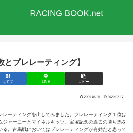
RACING BOOK.net
数とプレレーティング】
はてブ
LINE
コピー
2009.06.26
2020.02.17
レレーティングを出してみました。プレレーティング１位は
ムジャーニーとマイネルキッツ。宝塚記念の過去の勝ち馬を
いる。古馬戦においてはプレレーティングが有効だと思って