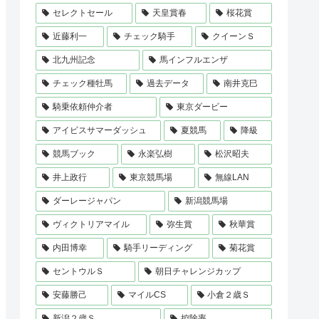
セレクトセール
天皇賞春
桜花賞
近藤利一
チェック騎手
クイーンＳ
北九州記念
馬インフルエンザ
チェック種牡馬
過去データ
南井克巳
騎乗依頼仲介者
東京ダービー
アイビスサマーダッシュ
夏競馬
降級
競馬ブック
永楽弘樹
松沢昭夫
井上政行
東京競馬場
無線LAN
ダーレージャパン
新潟競馬場
ヴィクトリアマイル
弥生賞
秋華賞
内田博幸
騎手リーディング
菊花賞
セントウルＳ
朝日チャレンジカップ
安藤勝己
マイルCS
小倉２歳Ｓ
新潟２歳Ｓ
控除率