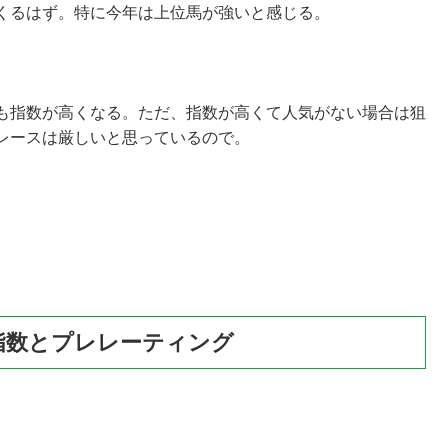
くるはず。特に今年は上位馬が強いと感じる。
も指数が高くなる。ただ、指数が高くて人気がない場合は狙
レースは厳しいと思っているので。
指数とプレレーティング