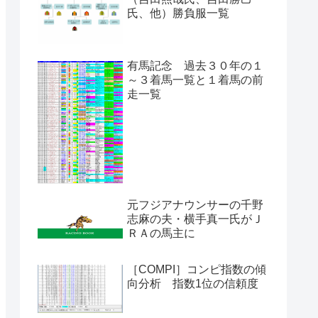
氏、他）勝負服一覧
有馬記念 過去３０年の１
～３着馬一覧と１着馬の前
走一覧
元フジアナウンサーの千野
志麻の夫・横手真一氏がＪ
ＲＡの馬主に
［COMPI］コンピ指数の傾
向分析 指数1位の信頼度