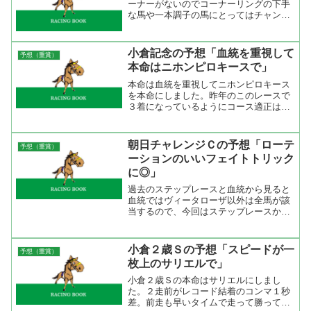
ーナーがないのでコーナーリングの下手
な馬や一本調子の馬にとってはチャンス
があるレース。今年はどの馬が勝つのか
予想をしてみた。 過去１２年のデータ
を見ると性別では牝馬９勝、牡馬３勝と
小倉記念の予想「血統を重視して
予想（重賞）
牝馬が圧倒的に強い。斤量...
本命はニホンピロキースで」
本命は血統を重視してニホンピロキース
を本命にしました。昨年のこのレースで
３着になっているようにコース適正はあ
る。しかも、ハンディが昨年と同じとい
うのは有利。中央場所では厳しいと思う
がローカル小回りコースならチャンスが
朝日チャレンジＣの予想「ローテ
予想（重賞）
ある。 相手は血統とステ...
ーションのいいフェイトトリック
に◎」
過去のステップレースと血統から見ると
血統ではヴィータローザ以外は全馬が該
当するので、今回はステップレースから
本命馬を選んでみた。ステップレースと
して成績が良いのは小倉記念と新潟記
念。小倉記念組はメイショウカイドウと
小倉２歳Ｓの予想「スピードが一
予想（重賞）
ヴィータローザなのですが、...
枚上のサリエルで」
小倉２歳Ｓの本命はサリエルにしまし
た。２走前がレコード結着のコンマ１秒
差。前走も早いタイムで走って勝ってい