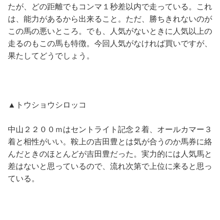
たが、どの距離でもコンマ１秒差以内で走っている。これ
は、能力があるから出来ること。ただ、勝ちきれないのが
この馬の悪いところ。でも、人気がないときに人気以上の
走るのもこの馬も特徴。今回人気がなければ買いですが、
果たしてどうでしょう。
▲トウショウシロッコ
中山２２００ｍはセントライト記念２着、オールカマー３
着と相性がいい。鞍上の吉田豊とは気が合うのか馬券に絡
んだときのほとんどが吉田豊だった。実力的には人気馬と
差はないと思っているので、流れ次第で上位に来ると思っ
ている。