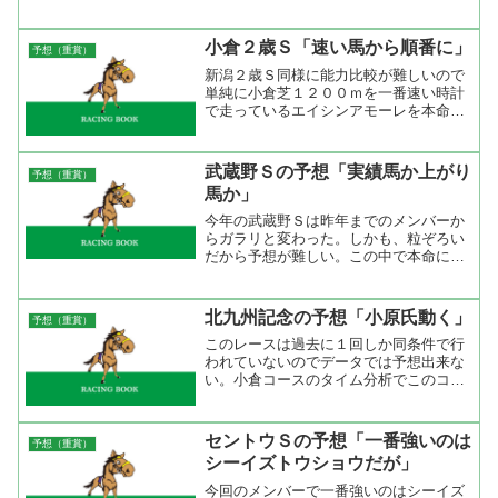
る。とにかくスタートがいい。そして、
抑えが利くのがいいですね。しかも、今
回は外枠ですが行く馬を見ながら馬場の
小倉２歳Ｓ「速い馬から順番に」
予想（重賞）
いいところを走れるのがいい...
新潟２歳Ｓ同様に能力比較が難しいので
単純に小倉芝１２００ｍを一番速い時計
で走っているエイシンアモーレを本命に
した。前走はスピードの違いでハナに行
ったが追ってもしっかり伸びているので
例え控えても大丈夫だろう。相手は小倉
武蔵野Ｓの予想「実績馬か上がり
予想（重賞）
１０００ｍを一番速い時計...
馬か」
今年の武蔵野Ｓは昨年までのメンバーか
らガラリと変わった。しかも、粒ぞろい
だから予想が難しい。この中で本命に選
んだのはフェブラリーＳを勝っているサ
クセスブロッケン。東京ダート１６００
は２戦２勝と相性がいいし持ち時計もあ
北九州記念の予想「小原氏動く」
予想（重賞）
る。今回は斤量が５９キロ...
このレースは過去に１回しか同条件で行
われていないのでデータでは予想出来な
い。小倉コースのタイム分析でこのコー
スは時計が出やすいこと、また牝馬が強
いことにヒントを得て本命はアストンマ
ーチャンにしました。それは、なんと言
セントウＳの予想「一番強いのは
予想（重賞）
っても鞍上に岩田康誠を北...
シーイズトウショウだが」
今回のメンバーで一番強いのはシーイズ