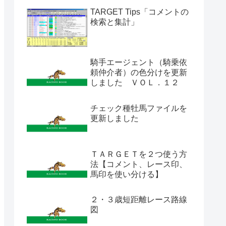
TARGET Tips「コメントの
検索と集計」
騎手エージェント（騎乗依
頼仲介者）の色分けを更新
しました ＶＯＬ．１２
チェック種牡馬ファイルを
更新しました
ＴＡＲＧＥＴを２つ使う方
法【コメント、レース印、
馬印を使い分ける】
２・３歳短距離レース路線
図