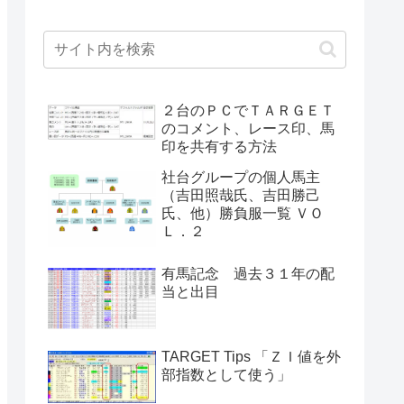
２台のＰＣでＴＡＲＧＥＴ
のコメント、レース印、馬
印を共有する方法
社台グループの個人馬主
（吉田照哉氏、吉田勝己
氏、他）勝負服一覧 ＶＯ
Ｌ．２
有馬記念 過去３１年の配
当と出目
TARGET Tips 「ＺＩ値を外
部指数として使う」