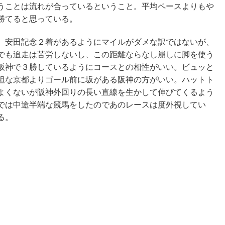
うことは流れが合っているということ。平均ペースよりもや
勝てると思っている。
。安田記念２着があるようにマイルがダメな訳ではないが、
でも追走は苦労しないし、この距離ならなし崩しに脚を使う
阪神で３勝しているようにコースとの相性がいい。ビュッと
坦な京都よりゴール前に坂がある阪神の方がいい。ハットト
よくないが阪神外回りの長い直線を生かして伸びてくるよう
では中途半端な競馬をしたのであのレースは度外視してい
る。