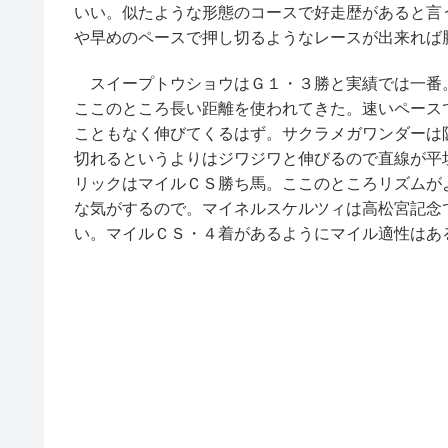
いい。似たような形態のコースで好走歴があると言
や早めのペースで押し切るようなレースが出来れば
スイープトウショウはＧ１・３勝と実績では一番
ここのところ長い距離を使われてきた。速いペース
こともなく伸びてくるはず。サクラメガワンダーは
切れるというよりはジワジワと伸びるので直線が平
リックはマイルＣＳ勝ち馬。ここのところリズムが
な気がするので。マイネルスケルツィは高松宮記念
い。マイルＣＳ・４着があるようにマイル適性はあ