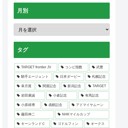
月別
タグ
TARGET frontier JV
コンピ指数
武豊
騎手エージェント
日本ダービー
札幌記念
皐月賞
関屋記念
新潟記念
TARGET
岩田康誠
小倉記念
有馬記念
小原靖博
函館記念
アドマイヤムーン
藤田伸二
NHKマイルカップ
キーンランドＣ
ゴドルフィン
オークス