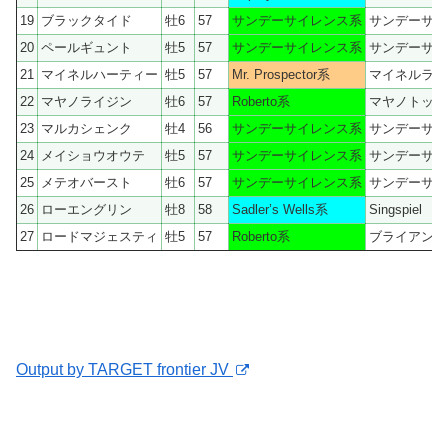
19
ブラックタイド
牡6
57
サンデーサイレンス系
サンデーサイ
20
ペールギュント
牡5
57
サンデーサイレンス系
サンデーサイ
21
マイネルハーティー
牡5
57
Mr. Prospector系
マイネルラヴ
22
マヤノライジン
牡6
57
Roberto系
マヤノトップ
23
マルカシェンク
牡4
56
サンデーサイレンス系
サンデーサイ
24
メイショウオウテ
牡5
57
サンデーサイレンス系
サンデーサイ
25
メテオバースト
牡6
57
サンデーサイレンス系
サンデーサイ
26
ローエングリン
牡8
58
Sadler’s Wells系
Singspiel
27
ロードマジェスティ
牡5
57
Roberto系
ブライアンズ
Output by TARGET frontier JV