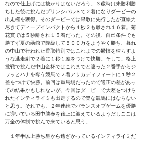
なので仕上げには抜かりはないだろう。３歳時は未勝利勝
ちした後に挑んだプリンシバルＳで２着になりダービーの
出走権を獲得。そのダービーでは果敢に先行したが直線力
尽きてディープインパクトから４秒２も離され１６着。菊
花賞では５秒離され１５着だった。その後、自己条件でも
勝てず夏の函館で降級して５００万をようやく勝ち、暮れ
の中山で行われた香取特別ではこれまでの鬱憤を晴らすよ
うな逃走劇で２着に１秒１差をつけて快勝。そして、格上
挑戦で挑んだ中山金杯ではこれまでと違った２番手からジ
ワッとハナを奪う競馬で２着アサカディフィートに１秒２
差をつけて快勝。前回は重馬場だったので適正の差があっ
ての結果かもしれないが、今回はダービーで大差をつけら
れたインティライミも出走するので楽な競馬にはならない
と思う。それでも、２年連続でバランスオブゲームを優勝
に導いている田中勝春を鞍上に迎えているようだしここは
万全の体制で挑んで来ていると思う。
１年半以上勝ち星から遠ざかっているインティライミだ