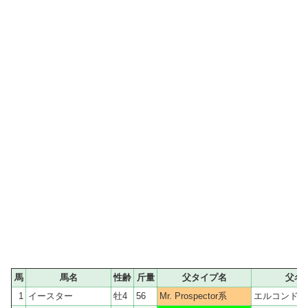
馬
馬名
性齢
斤量
父タイプ名
父名
1
イースター
牡4
56
Mr. Prospector系
エルコンドル