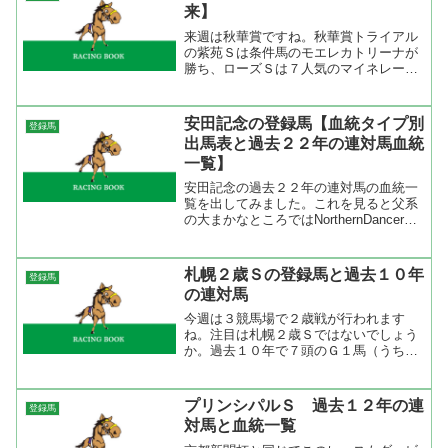
え！』という格言があるが...
来】
来週は秋華賞ですね。秋華賞トライアル
の紫苑Ｓは条件馬のモエレカトリーナが
勝ち、ローズＳは７人気のマイネレーツ
ェルが勝つという、なんだか荒れそうな
雰囲気がする。 桜花賞馬レジネッタは
クイーンＳ２着、ローズＳ３着だが、ロ
安田記念の登録馬【血統タイプ別
登録馬
ーズＳでは直線持ったまま...
出馬表と過去２２年の連対馬血統
一覧】
安田記念の過去２２年の連対馬の血統一
覧を出してみました。これを見ると父系
の大まかなところではNorthernDancer
系、Nasrullah系、Turn-to系。母父では
Northern Dancer系、Native Dancer系、
Na...
札幌２歳Ｓの登録馬と過去１０年
登録馬
の連対馬
今週は３競馬場で２歳戦が行われます
ね。注目は札幌２歳Ｓではないでしょう
か。過去１０年で７頭のＧ１馬（うち２
頭のダービー馬）がこのレース出走馬か
ら出ている。デビューが早いと早熟と思
われがちだが、早くから賞金を加算して
プリンシパルＳ 過去１２年の連
登録馬
ゆったり目のローテーション...
対馬と血統一覧