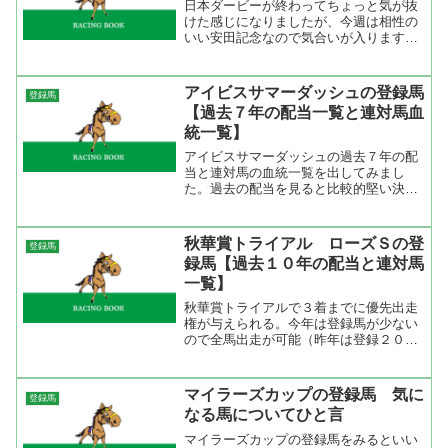
日本ダービーが終わってちょっと気が抜
けた感じになりましたが、今週は相性の
いい安田記念なので気合いが入ります。
今年の安田記念には２頭の外国馬が参
戦。ビューティーフラッシュは昨年も参
戦し１１着に敗れた。しかし、その後の
アイビスサマーダッシュの登録馬
登録馬
香港マイルではマイルＣＳ１...
【過去７年の配当一覧と連対馬血
統一覧】
アイビスサマーダッシュの過去７年の配
当と連対馬の血統一覧を出してみまし
た。過去の配当を見ると比較的堅い決着
が３回、中荒れが３回、大荒れが１回。
新潟１０００ｍという特殊なコースなの
で荒れそうな雰囲気があるので非常に予
秋華賞トライアル ローズＳの登
登録馬
想が難しいレースだと思って...
録馬【過去１０年の配当と連対馬
一覧】
秋華賞トライアルで３着までに優先出走
権が与えられる。今年は登録馬が少ない
ので全馬出走が可能（昨年は登録２０
頭）。どの馬にもチャンスはあるけど強
力な２頭がいるので果たしてどうなの
か。 その強力な２頭とは桜花賞馬のダ
マイラーズカップの登録馬 気に
登録馬
イワスカーレットとオークス２...
なる馬についてひと言
マイラーズカップの登録馬をみるといい