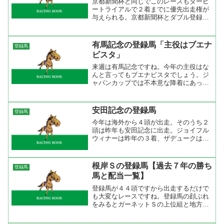
京都新聞杯と同じでこのレースもダービ
ートライアルで２着までに優先出走権が
与えられる。京都新聞杯とダブル登録し
ている馬が多いので、どちらに出走する
かは木曜日の出馬表投票まで分からない
です。ただ、賞金的にプリンシパルＳの
有馬記念の登録馬「主役はブエナ
登録馬
方が出走ハードルが高いの...
ビスタ」
来週は有馬記念ですね。今年の主役はな
んと言ってもブエナビスタでしょう。ジ
ャパンカップでは不本意な降着にあって
しまったが、能力は間違いなくこの馬が
１番だと思っている。昨年は未完成なが
ら２着と好走。今年は完成されつつある
安田記念の登録馬
登録馬
ので勝てると思っている。...
今年は海外から４頭が出走。そのうち２
頭は昨年も安田記念に出走。ジョイフル
ウィナーは昨年の３着、ザデュークは１
５着だった。４頭に共通するのが前走は
香港のチャンピオンズマイル（国際Ｇ
１）に出走。このレースで逃げ切ったの
根岸Ｓの登録馬【過去７年の勝ち
登録馬
がエイブルワンで、先行して...
馬と配当一覧】
登録馬が４４頭ですから出走するだけで
も大変なレースですね。登録馬の顔ぶれ
をみるとガーネットＳの上位組と地方重
賞組ですか。能力から言えばリミットレ
スビッド、メイショウバトラー、ワイル