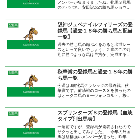
メンバーが集まりましたね。牝馬３冠馬
のアパパネ、安田記念の勝ち馬ショウワ
モダン、安田記念３着のスマイルジャッ
ク、マイルＣＳ２着のダノンヨーヨー、
３着のゴールスキー、昨年のマイラーズ
阪神ジュベナイルフィリーズの登
登録馬
カップの勝ち馬リーチザク...
録馬【過去１６年の勝ち馬と配当
一覧】
過去の勝ち馬の顔ぶれをみると出世レー
スといって良いでしょう。２歳のこの時
期に勝つような馬は早熟か、完成する前
に能力の違いで勝つ。前者はテイエムプ
リキュア、タムロチェリーなど。後者は
ウオッカ、メジロドーベルなど。２歳牝
秋華賞の登録馬と過去１８年の勝
登録馬
馬のレースだけに、戦歴も...
ち馬一覧
今週は3歳牝馬クラシックの最終戦、秋
華賞です。前哨戦のローズＳを勝ったの
はオークス馬のヌーヴォレコルト。桜花
賞ではハープスター、レッドリヴェール
と差のない競馬をして3着。オークスで
はハープスターの猛追を首差しのいで勝
スプリンターズＳの登録馬【血統
登録馬
利をものにした。自在性の...
タイプ別出馬表】
一週前ですが、登録馬が発表されたので
サクッと出してみました。 今年の外国
馬は結構強いメンバーが揃った。昨年の