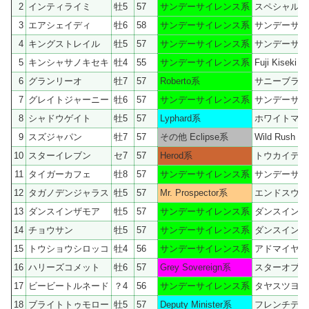
2
インティライミ
牡5
57
サンデーサイレンス系
スペシャルウ
3
エアシェイディ
牡6
58
サンデーサイレンス系
サンデーサイ
4
キングストレイル
牡5
57
サンデーサイレンス系
サンデーサイ
5
キンシャサノキセキ
牡4
55
サンデーサイレンス系
Fuji Kiseki
6
グランリーオ
牡7
57
Roberto系
サニーブライ
7
グレイトジャーニー
牡6
57
サンデーサイレンス系
サンデーサイ
8
シャドウゲイト
牡5
57
Lyphard系
ホワイトマズ
9
スズジャパン
牡7
57
その他 Eclipse系
Wild Rush
10
スターイレブン
セ7
57
Herod系
トウカイテイ
11
タイガーカフェ
牡8
57
サンデーサイレンス系
サンデーサイ
12
タガノデンジャラス
牡5
57
Mr. Prospector系
エンドスウィ
13
ダンスインザモア
牡5
57
サンデーサイレンス系
ダンスインザ
14
チョウサン
牡5
57
サンデーサイレンス系
ダンスインザ
15
トウショウシロッコ
牡4
56
サンデーサイレンス系
アドマイヤベ
16
ハリーズコメット
牡6
57
Grey Sovereign系
スターオブコ
17
ビービートルネード
？4
56
サンデーサイレンス系
タヤスツヨシ
18
ブライトトゥモロー
牡5
57
Deputy Minister系
フレンチデピ