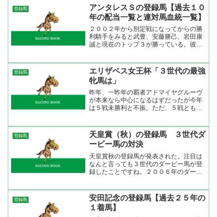
ドワンダーなどが上位かな。次にスリー
アンタレスＳの登録馬【過去１０
登録馬
アベニュー、タイセイアト...
年の配当一覧と連対馬血統一覧】
２００２年から別定戦になってからの勝
利騎手をみると武豊、安藤勝己、岩田康
誠と現在のトップ３が勝っている。彼ら
が人気馬に騎乗をしてきたらキッチリ結
果を出してくる。ダート戦は力通りの結
果になりやすいので別定戦であれば実績
エリザベス女王杯「３世代の最強
登録馬
重視がいい。血統は特に偏...
牝馬は」
昨年、一昨年の覇者アドマイヤグルーヴ
が本来なら中心になるはずだったが今年
は５戦未勝利と不振。ただ、５戦とも混
合戦なので悲観するほどではないかもし
れない。スイープトウショウは宝塚記念
を勝って、天皇賞では展開が向かなかっ
天皇賞（秋）の登録馬 ３世代ダ
登録馬
たにせよ勝ち馬から０．３...
ービー馬の対決
天皇賞秋の登録馬が発表された。注目は
なんと言っても３世代のダービー馬が登
録したことですね。２００６年のダービ
ー馬メイショウサムソン、２００７年の
ダービー馬ウオッカ、２００８年のダー
ビー馬ディープスカイ。そしてウオッカ
安田記念の登録馬【過去２５年の
登録馬
との対戦成績が４勝１敗の...
１着馬】