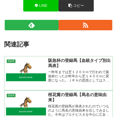
LINE
コピー
関連記事
阪急杯の登録馬【血統タイプ別出
登録馬
馬表】
一昨年までは芝１２００ｍで行われて阪
急杯だったが昨年から芝１４００ｍに変
更になった。ＪＲＡの思惑としてはスプ
リンターとマイラーの激突で番組を面白
くしようという試みだがブルーショット
ガンが勝ち、コスモシンドラーが２着と
桜花賞の登録馬【馬名の意味由
登録馬
短距離馬に軍配が上がった...
来】
桜花賞の登録馬が発表されたのでいつも
のように馬名の意味由来を出してみまし
た。今年はブエナビスタを中心に乙女の