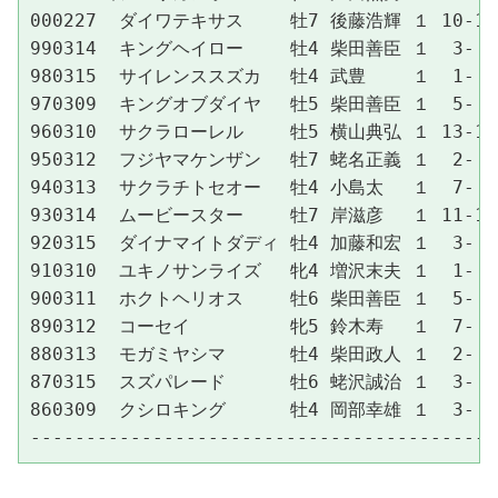
000227  ダイワテキサス　　 牡7 後藤浩輝 １ 10-10- 7
990314  キングヘイロー　　 牡4 柴田善臣 １  3- 3- 2
980315  サイレンススズカ　 牡4 武豊　　 １  1- 1- 1
970309  キングオブダイヤ　 牡5 柴田善臣 １  5- 5- 5
960310  サクラローレル　　 牡5 横山典弘 １ 13-14- 
950312  フジヤマケンザン　 牡7 蛯名正義 １  2- 2- 2
940313  サクラチトセオー　 牡4 小島太　 １  7- 7- 7
930314  ムービースター　　 牡7 岸滋彦　 １ 11-10- 8
920315  ダイナマイトダディ 牡4 加藤和宏 １  3- 2- 4
910310  ユキノサンライズ　 牝4 増沢末夫 １  1- 1- 
900311  ホクトヘリオス　　 牡6 柴田善臣 １  5- 5- 
890312  コーセイ　　　　　 牝5 鈴木寿　 １  7- 6- 
880313  モガミヤシマ　　　 牡4 柴田政人 １  2- 2- 
870315  スズパレード　　　 牡6 蛯沢誠治 １  3- 3- 3
860309  クシロキング　　　 牡4 岡部幸雄 １  3- 3- 