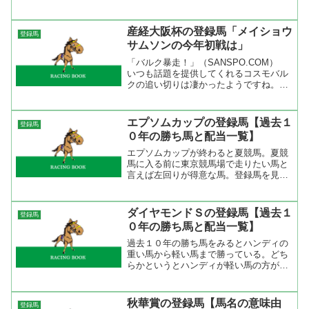
戦いが繰り広げられると思う。その、ブ
エナビスタの鞍上だが安藤勝己がドバイ
で騎乗停止になってしまった。しか
産経大阪杯の登録馬「メイショウ
登録馬
し、、ドバイの競馬シーズンは...
サムソンの今年初戦は」
「バルク暴走！」（SANSPO.COM）
いつも話題を提供してくれるコスモバル
クの追い切りは凄かったようですね。今
年は天皇賞のステップレースとして挑む
のではなく、クイーンエリザベス２世Ｃ
への出走オファーを貰う為にここを勝ち
エプソムカップの登録馬【過去１
登録馬
たいようだ。今回の...
０年の勝ち馬と配当一覧】
エプソムカップが終わると夏競馬。夏競
馬に入る前に東京競馬場で走りたい馬と
言えば左回りが得意な馬。登録馬を見る
とシンゲン、トウショウウェイヴなどは
左回りを得意とする。新潟大賞典では明
暗を分けた２頭だが時計の掛かる馬場な
ダイヤモンドＳの登録馬【過去１
登録馬
らどうなるか分からない。...
０年の勝ち馬と配当一覧】
過去１０年の勝ち馬をみるとハンディの
重い馬から軽い馬まで勝っている。どち
らかというとハンディが軽い馬の方が勝
っているようですね。それと、トップハ
ンディで勝ったのはナムラサンクスだけ
でした。それと、『長距離線は騎手で買
秋華賞の登録馬【馬名の意味由
登録馬