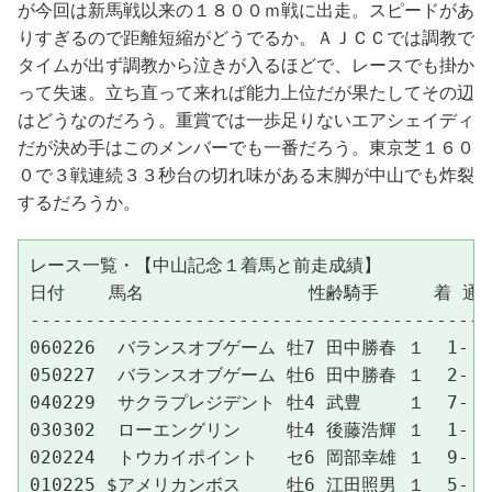
が今回は新馬戦以来の１８００ｍ戦に出走。スピードがあ
りすぎるので距離短縮がどうでるか。ＡＪＣＣでは調教で
タイムが出ず調教から泣きが入るほどで、レースでも掛か
って失速。立ち直って来れば能力上位だが果たしてその辺
はどうなのだろう。重賞では一歩足りないエアシェイディ
だが決め手はこのメンバーでも一番だろう。東京芝１６０
０で３戦連続３３秒台の切れ味がある末脚が中山でも炸裂
するだろうか。
レース一覧・【中山記念１着馬と前走成績】

日付    馬名               性齢騎手     着 通過
------------------------------------------
060226  バランスオブゲーム 牡7 田中勝春 １  1- 1- 1
050227  バランスオブゲーム 牡6 田中勝春 １  2- 3- 3
040229  サクラプレジデント 牡4 武豊　　 １  7- 7- 6
030302  ローエングリン　　 牡4 後藤浩輝 １  1- 1- 1
020224  トウカイポイント　 セ6 岡部幸雄 １  9- 9- 5
010225 $アメリカンボス　　 牡6 江田照男 １  5- 5- 4