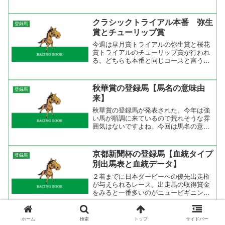
覇者サイレントウィットはスプリンター
ズＳのあとは勝ち鞍に恵まれなかったが
出て来る以上は万全の体勢だろう。安田
クラシックトライアル本番 弥生
登録馬
記念の出走馬するはずだっ...
賞とチューリップ賞
今週は皐月賞トライアルの弥生賞と桜花
賞トライアルのチューリップ賞が行われ
る。どちらも本番と同じコースと言うこ
ともあり注目度も大。賞金が足りている
馬は本番への試走となり、賞金の足りな
い馬はここで権利を取るために厩舎も勝
秋華賞の登録馬【馬名の意味由
登録馬
負仕上げで来る。だから、...
来】
秋華賞の登録馬が発表された。今年は強
い馬が順調に来ているので荒れそうな雰
囲気はないですよね。今回は馬名の意味
の他に馬記号を出してみました。これを
みると○父の多いこと。やはりサンデー
サイレンス産駒がいないのが大きいので
京都新聞杯の登録馬【血統タイプ
登録馬
しょうね。２００４年の出...
別出馬表と血統データ】
２着までに日本ダービーへの優先出走権
が与えられるレース。出走馬の収得賞金
をみると一番多いのがニュービギニング
の１２００万。これでは、日本ダービー
に出走出来ないので全馬にチャンスがあ
る。 京都新聞杯が日本ダービーのトラ
セントライト記念の登録馬
ホーム
検索
トップ
サイドバー
登録馬
イアルとなって７年。過去...