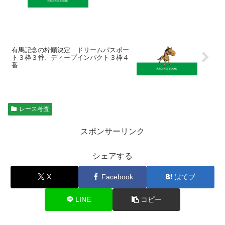
有馬記念の枠順決定 ドリームパスポー
ト３枠３番、ディープインパクト３枠４
番
レース考査
スポンサーリンク
シェアする
X
Facebook
はてブ
LINE
コピー