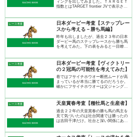
ィングを出してみました。ＴＡＲＧＥＴ
指数とはTARGET frontier JVで表示され
る補正タイムです。この補正タイムは競
馬最強の法則に掲載されている指数と同
じ意味です。また、表に出ているＺＩ値
日本ダービー考査【ステップレー
レース考査
は前走...
スから考える－勝ち馬編】
昨年も出しましたが、過去２３年の日本
ダービー馬のステップレースから勝ち馬
を考えてみた。下の表をみると一目瞭然
だが、ダービー馬になった２３頭中１７
頭が皐月賞出走馬。また、ＮＨＫマイル
カップをステップにした馬が３勝、別路
日本ダービー考査【ヴィクトリー
レース考査
線組が３頭いる。 まずは...
の２冠馬の可能性を考えてみた】
巷ではフサイチホウオー断然ムードが高
まっているが本当に勝てるのだろうか。
確かにフサイチホウオーは父ジャングル
ポケットと同じローテーション、成績を
歩んで来ているが、ひとつだけ違うこと
がある。それは、ジャングルポケットは
天皇賞春考査【種牡馬と生産者】
レース考査
皐月賞で３着になり日本ダ...
過去２２年の天皇賞春の勝ち馬の馬主を
見て気づいたのは社台関連では勝ったの
は吉田千津だけ。社台と深い関係にある
金子真人、永井啓弍、臼田浩義などは勝
っているが社台ＲＨや吉田照哉、勝己兄
弟、サンデーレーシングなどは勝ってい