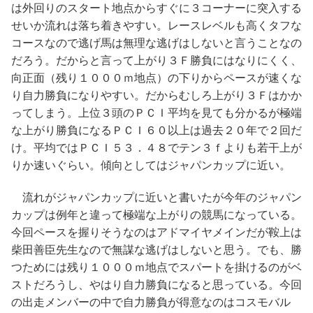
は外回りのスタート地点からすぐに３コーナーに突入する
せいか流れは落ち着きやすい。レースレベルも高くタフな
コースなので逃げ馬は無理な逃げはしないと言うことなの
だろう。だからと言って上がり３Ｆ勝負にはなりにくく、
向正面（残り１０００ｍ地点）の下りからペースが速くな
り自力勝負になりやすい。だからむしろ上がり３Ｆはかか
ってしまう。上位３頭のＰＣＩ平均を見ても分かるが極端
な上がり勝負になるＰＣＩ６０以上は過去２０年で２回だ
け。平均ではＰＣＩ５３．４８でテン３ｆよりも若干上が
りか速いぐらい。傾向としてはジャパンカップに近い。
流れがジャパンカップに近いと書いたが今年のジャパン
カップは例年と違って極端な上がりの競馬になっている。
今回ペースを握りそうなのはアドマイヤメインだが鞍上は
柴田善臣先生なので無謀な逃げはしないと思う。でも、勝
つためには残り１０００ｍ地点でスパートを掛けるのがベ
ストだろうし、やはり自力勝負になると思っている。今回
の出走メンバーの中で自力勝負が得意なのはコスモバル