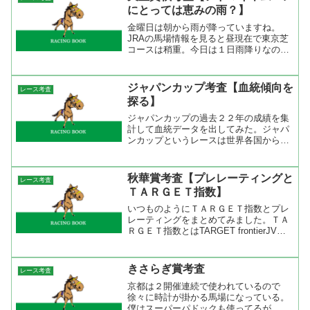
たいだろう。展開の鍵を握...
にとっては恵みの雨？】
金曜日は朝から雨が降っていますね。
JRAの馬場情報を見ると昼現在で東京芝
コースは稍重。今日は１日雨降りなので
重馬場まで悪くなるかも。明日は曇りの
ち雨ですが、レースが行われると馬場が
悪くなりますからね。人気の一角あどア
ジャパンカップ考査【血統傾向を
レース考査
ドマイヤムーンの成績を眺...
探る】
ジャパンカップの過去２２年の成績を集
計して血統データを出してみた。ジャパ
ンカップというレースは世界各国から競
走馬を呼んで日本のトップの馬達とレー
スをする。だから、日本馬が勝っても外
国馬が勝ってもなかなか同一種牡馬が勝
秋華賞考査【プレレーティングと
レース考査
てなかった。それが、２０...
ＴＡＲＧＥＴ指数】
いつものようにＴＡＲＧＥＴ指数とプレ
レーティングをまとめてみました。ＴＡ
ＲＧＥＴ指数とはTARGET frontierJVで
表示される補正タイムです。この補正タ
イムは競馬最強の法則に掲載されている
指数と同じ意味です。また、表に出てい
きさらぎ賞考査
レース考査
るＺＩ...
京都は２開催連続で使われているので
徐々に時計が掛かる馬場になっている。
僕はスーパーパドックも使ってるが、こ