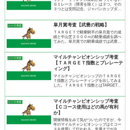
Ｇ１レース（障害を除く）は３つ。その
３つとは安田記念、ジャパンカップダー
ト、ＮＨＫマイルカップだった。この３
つのレースに共通するのは東京競馬場と
言うこと。ジャパンカップダート（４
皐月賞考査【武豊の戦略】
レース考査
頭）とＮＨＫマイルカップ（...
ＴＡＲＧＥＴで騎乗騎手の皐月賞での成
績と中山芝２０００ｍの騎乗成績を調べ
てみた。皐月賞での騎乗成績では武豊が
３勝、横山典弘が１勝だけ。騎乗回数で
は横山典弘１７回、柴田善臣１６回、武
豊１５回、蛯名正義１３回と年齢と実績
マイルチャンピオンシップ考査
レース考査
がある騎手が多く騎乗機会...
【ＴＡＲＧＥＴ指数とプレレーテ
ィング】
マイルチャンピオンシップのＴＡＲＧＥ
Ｔ指数とプレレーティングを出してみま
した。ＴＡＲＧＥＴ指数とはTARGET
frontierJVで表示される補正タイムです。
この補正タイムは競馬最強の法則に掲載
されている指数と同じ意味です。また、
マイルチャンピオンシップ考査
レース考査
表に出て...
【Ｃコース使用はどの馬が有利
か】
開催情報をみて気がついたのですが、今
年のマイルチャンピオンシップはＣコー
スを使用して行われる。先週までがＢコ