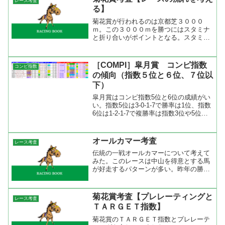
レース考査
る】
菊花賞が行われるのは京都芝３０００
ｍ。この３０００ｍを勝つにはスタミナ
と折り合いがポイントとなる。スタミナ
については僕は血統だけでしか判断でき
ないので菊花賞考査【血統傾向を探る】
を読んで欲しい。で、折り合いだが菊花
［COMPI］皐月賞 コンピ指数
コンピ指数
賞の過去２２年の１０００ｍ...
の傾向（指数５位と６位、７位以
下）
皐月賞はコンピ指数5位と6位の成績がい
い。指数5位は3-0-1-7で勝率は1位、指数
6位は1-2-1-7で複勝率は指数3位や5位と
同じでした。指数5位で皐月賞3着以内に
共通するのは前走で重賞を勝っているこ
と（ディーマジェスティ、ゴールドシ
オールカマー考査
レース考査
ッ...
伝統の一戦オールカマーについて考えて
みた。このレースは中山を得意とする馬
が好走するパターンが多い。昨年の勝ち
馬ナカヤマナイトは中山で４勝、２着の
ダイワファルコンは中山で５勝２着４
回。２００７～２００９年まで３連覇し
菊花賞考査【プレレーティングと
レース考査
たマツリダゴッホは中山で８...
ＴＡＲＧＥＴ指数】
菊花賞のＴＡＲＧＥＴ指数とプレレーテ