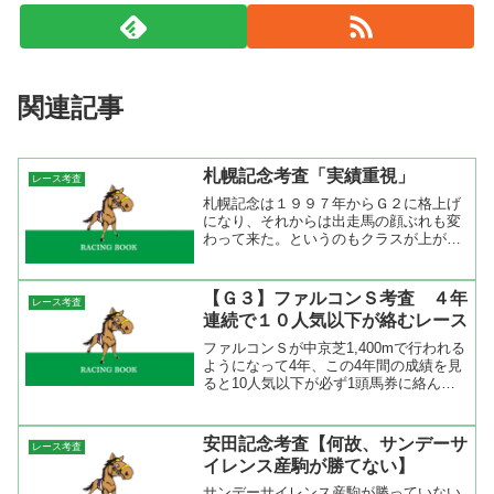
関連記事
札幌記念考査「実績重視」
レース考査
札幌記念は１９９７年からＧ２に格上げ
になり、それからは出走馬の顔ぶれも変
わって来た。というのもクラスが上がっ
たことで札幌記念→天皇賞秋というロー
テーションが出来た。最近では昨年のト
ーセンジョーダン、アーネストリーがこ
【Ｇ３】ファルコンＳ考査 ４年
レース考査
のローテーションで好走。...
連続で１０人気以下が絡むレース
ファルコンＳが中京芝1,400mで行われる
ようになって4年、この4年間の成績を見
ると10人気以下が必ず1頭馬券に絡んで
いる。昨年は14人気のタガノアザガル
（1着）、一昨年は11人気のアルマエル
ナト（3着）、3年前は11人気のカシノピ
安田記念考査【何故、サンデーサ
レース考査
カチュウ...
イレンス産駒が勝てない】
サンデーサイレンス産駒が勝っていない