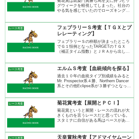
菊花賞は凱旋門賞勝ち馬を父に持つビッ
グウィークを軽視してしまった。社台の
やる気を感じていたのでローズキングダ
ムで行けると思ったがちょっと甘かった
かな。天皇賞（秋）こそ社台系が来ると
思っているが、伏兵が潜んでいるのは間
フェブラリーＳ考査【ＴＧＸとプ
レース考査
違いないので血統から探っ...
レレーティング】
フェブラリーＳの枠順が決まったところ
でＧ１恒例となったTARGETのＴＧＸ
（補正タイム指数）とＪＲＡから出して
いるプレレーティング（レーティング＆
ランキング）をまとめてみた。 ＴＸＧ
を見るとダート中距離ではヴァーミリア
エルムＳ考査【血統傾向を探る】
レース考査
ンの１０１が最高。これ...
過去１０年の血統タイプ別成績をみると
Mr. Prospector系４勝、Northern Dancer
系とその他Eclipse系が３勝ずつとなって
いる。今回の出走馬をみるとロベルト系
が６頭、Nasrullah系が３頭、
Mr.Prospect...
菊花賞考査【展開とＰＣＩ】
レース考査
菊花賞というと展開・レースの流れが大
きくものを言うレースだと思っている。
スタミナに自信がある馬はペースがある
程度速くても大丈夫だが、スタミナに自
信がない馬は前半はできるだけゆっくり
行って、最後だけビュッとした脚を使い
天皇賞秋考査【アドマイヤムーン
レース考査