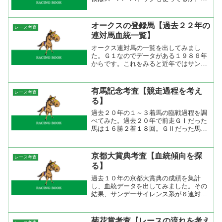
のソフトの馬場指数をみると１月２４
日、１月３１日、２月１日が時計の掛か
る馬場になっている。今週末の天気予報
オークスの登録馬【過去２２年の
レース考査
をみると金、土曜日が雨模様な...
連対馬血統一覧】
オークス連対馬の一覧を出してみまし
た。Ｇ１なのでデータがある１９８６年
からです。これをみると近年ではサンデ
ーサイレンス系が強いですが、Northern
Dancer系、Nasrullah系も絡んで来ている
感じです。特に母父ではNorther...
有馬記念考査【競走過程を考え
レース考査
る】
過去２０年の１～３着馬の臨戦過程を調
べてみた。過去２０年で前走ＧⅠだった
馬は１６勝２着１８回。ＧⅡだった馬は
３勝でこのうち２勝はグラスワンダーだ
った。やはり、有馬記念ほどのビッグレ
ースになると前走はＧⅠに出てくるよう
京都大賞典考査【血統傾向を探
レース考査
な馬でないと厳しいだろう...
る】
過去１０年の京都大賞典の成績を集計
し、血統データを出してみました。その
結果、サンデーサイレンス系が６連対、
NorthernDancer系が４連対、Hampton系
が４連対だった。この内容をみると
Northern Dancer系はテイエムオペ...
菊花賞考査【レースの流れを考え