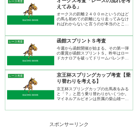
オークス考査「レースの流れを考
レース考査
ないのはちょっと不思議で...
えてみる」
オークスの距離２４００ｍというのはど
の馬も初めての距離になり走ってみなけ
ればわからないと言うのが本当のところ
だろう。そこで、過去２０年のレースの
流れと勝ち馬の調べてみた。下のタイム
表は過去２０年の勝ちタイムと上がり、
函館スプリントＳ考査
レース考査
そしてレースの前後半の３...
今週から函館開催が始まる。その第一弾
の重賞が函館スプリントＳ。昨年はロー
ドカナロアを破ってドリームバレンチノ
が勝った。短距離線で活躍する馬はこの
レースを使うことが多い。今年２０回目
を迎えるこのレースだが、最初の３回は
京王杯スプリングカップ考査【乗
レース考査
札幌スプリントＳとして開...
り替わりを考える】
京王杯スプリングカップの出馬表をみる
と「？」と思う乗り替わりがいくつか。
マイネルアルビオンは所属の柴山雄一を
下ろして安藤勝己が騎乗。横山典弘は昨
年このレースで２着に入ったインセンテ
ィブガイではなく、重賞で連対経験がな
い７歳馬のツルガオカハヤ...
スポンサーリンク