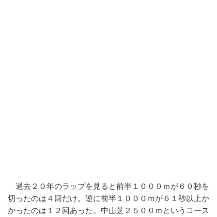
過去２０年のラップを見ると前半１０００ｍが６０秒を
切ったのは４回だけ。逆に前半１０００ｍが６１秒以上か
かったのは１２回あった。中山芝２５００ｍというコース