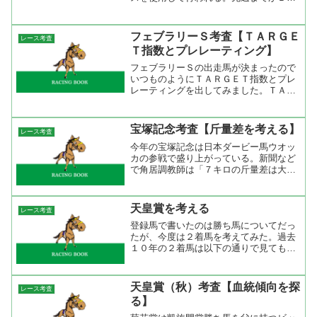
ースだったのでＣコース変更ということ
は先行馬が有利になるのかな～なんて思
ったりして。そこで、過去１０年の京都
フェブラリーＳ考査【ＴＡＲＧＥ
レース考査
開催のコース区分をTAR...
Ｔ指数とプレレーティング】
フェブラリーＳの出走馬が決まったので
いつものようにＴＡＲＧＥＴ指数とプレ
レーティングを出してみました。ＴＡＲ
ＧＥＴ指数とはTARGET frontierJVで 表
示される補正タイムです。この補正タイ
ムは競馬最強の法則に掲載されている指
宝塚記念考査【斤量差を考える】
レース考査
数と同...
今年の宝塚記念は日本ダービー馬ウオッ
カの参戦で盛り上がっている。新聞など
で角居調教師は「７キロの斤量差は大き
い」と言っているが確かにこの斤量差は
魅力的だと思う。このウオッカの斤量５
１キロは有利だが四位洋文騎手はどうな
天皇賞を考える
レース考査
の？と言うことで『 ウオ...
登録馬で書いたのは勝ち馬についてだっ
たが、今度は２着馬を考えてみた。過去
１０年の２着馬は以下の通りで見ても分
かるとおりＧ１馬がズラリ。Ｇ１馬（天
皇賞前に）じゃない馬ではサンライズジ
ェガーはアルゼンチン共和国杯を勝ち、
天皇賞（秋）考査【血統傾向を探
レース考査
ステージチャンプは菊花賞...
る】