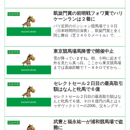
表馬、競走馬各部門の受賞馬を決定いた
しました。ＪＲＡ ＪＲＡ賞の各部門賞
が発表されました。２８９名の記者に投
凱旋門賞の前哨戦フォワ賞でハリ
ニュース
票で行われたＪＲＡ賞の年...
ケーンランは２着に
パリ近郊のロンシャン競馬場で１０日
（日本時間同日深夜）、凱旋門賞と全く
同じ舞台（芝２４００メートル）で、最
重要前哨戦３レースが行われた。最も注
目を集めた４歳以上（せん馬不可）のＧ
ＩＩ戦、４Ｒのフォワ賞（５頭立て）
東京競馬場馬降雪で開催中止
ニュース
は、Ｃ・スミヨンが騎乗した昨...
雪が降っていますね。朝、５時に起きて
外を見たら真っ白。ここから東京競馬場
までは直線距離で７～８キロですから中
止は間違いないと思ったね。８時現在で
も降り続けていていますから。車の上に
つもった雪を計ったら７センチぐらいあ
セレクトセール２日目の最高取引
ニュース
りました。今のところ止む...
額はなんと牝馬で６億
セレクトセール２日目の最高取引額はな
んと牝馬で６億。その６億円の馬とはト
ゥザヴィクトリーの2006。父キングマン
ボ、母父サンデーサイレンスと血統はい
いけどここまで価格が上がるとはね。競
り落としたのはグローブエクワインマネ
武豊と福永祐一が浦和競馬場で盗
ニュース
ージメント(有)でこ...
難に