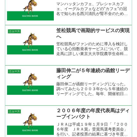
マンハッタンカフェ、プレシャスカフ
ェ、イーグルカフェなどの"カフェ"の冠
名で知られる西川清氏が腎不全のため死
去した。馬主歴は短いがＧ１を取るなど
強運の持ち主だった。マンハッタンカフ
ェ産駒のデビューを見られなかったのは
笠松競馬で画期的サービスの実現
ニュース
非常に残念だったでしょう...
へ
笠松競馬がファンのために導入を検討し
ている心拍数発表サービスについて、競
走馬に詳しい東京大大学院農学生命科学
研究科の局博一教授が８日、同競馬場
で、サービス実現に向けた勉強会を開い
た。笠松競馬の調教師や開業獣医師、競
藤田伸二が５年連続の函館リーデ
ニュース
馬場の事務職員ら約３０人が...
ィング
藤田伸二が函館リーディングになった。
調べてみたら２００３年から５年連続の
リーディングでした。毎年、開催初日か
ら乗り続けているので厩舎との関係がよ
くなっている感じです。２００２年から
函館開催の騎乗数を見ると２００２年は
２００６年度の年度代表馬はディ
ニュース
１１８鞍だったのに対し、...
ープインパクト
ＪＲＡは平成１９年１月９日「『２００
６年度 ＪＲＡ賞』受賞馬選考委員会」
を行い、記者投票の結果に基づき年度代