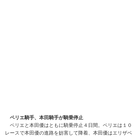
ペリエ騎手、本田騎手が騎乗停止
ペリエと本田優はともに騎乗停止４日間。ペリエは１０
レースで本田優の進路を妨害して降着、本田優はエリザベ