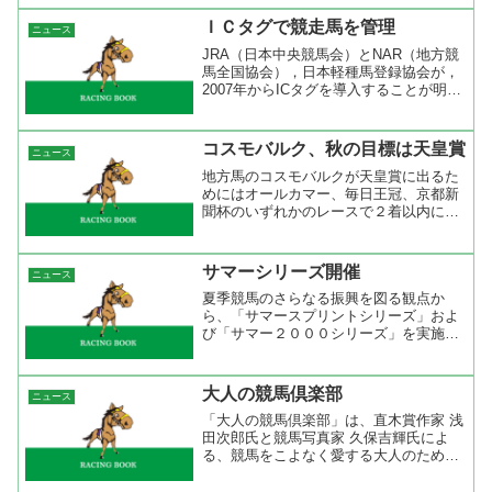
０年近く競馬をやっているけど夏競馬の
間は馬券購入をお休みしているし、僕の
ＩＣタグで競走馬を管理
ニュース
知り合いでも夏競馬はやら...
JRA（日本中央競馬会）とNAR（地方競
馬全国協会），日本軽種馬登録協会が，
2007年からICタグを導入することが明ら
かになった。ICタグは競走馬の首筋に埋
め込み，個体識別のために利用する。
2007年以降に生まれた競走馬から順次導
コスモバルク、秋の目標は天皇賞
ニュース
入していく...
地方馬のコスモバルクが天皇賞に出るた
めにはオールカマー、毎日王冠、京都新
聞杯のいずれかのレースで２着以内に入
らなければならない。今後、どのような
ローテーションで秋を迎えるかは分から
ないがＪＲＡのＧ１だけを目指すのはど
サマーシリーズ開催
ニュース
うなのだろうか？地方競馬...
夏季競馬のさらなる振興を図る観点か
ら、「サマースプリントシリーズ」およ
び「サマー２０００シリーズ」を実施い
たします。JRA短距離戦の「サマースプ
リントシリーズ」と２０００ｍ戦の「サ
マー２０００シリーズ」のふたつのカテ
大人の競馬倶楽部
ニュース
ゴリーで開催するというの...
「大人の競馬倶楽部」は、直木賞作家 浅
田次郎氏と競馬写真家 久保吉輝氏によ
る、競馬をこよなく愛する大人のための
スペシャルサイトです。毎月届く浅田次
郎氏のショートストーリーやスクリーン