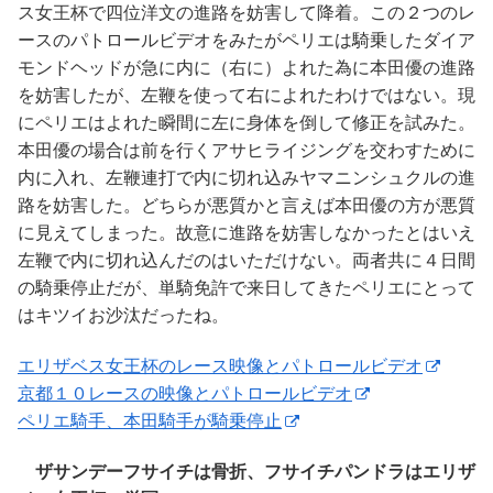
ス女王杯で四位洋文の進路を妨害して降着。この２つのレ
ースのパトロールビデオをみたがペリエは騎乗したダイア
モンドヘッドが急に内に（右に）よれた為に本田優の進路
を妨害したが、左鞭を使って右によれたわけではない。現
にペリエはよれた瞬間に左に身体を倒して修正を試みた。
本田優の場合は前を行くアサヒライジングを交わすために
内に入れ、左鞭連打で内に切れ込みヤマニンシュクルの進
路を妨害した。どちらが悪質かと言えば本田優の方が悪質
に見えてしまった。故意に進路を妨害しなかったとはいえ
左鞭で内に切れ込んだのはいただけない。両者共に４日間
の騎乗停止だが、単騎免許で来日してきたペリエにとって
はキツイお沙汰だったね。
エリザベス女王杯のレース映像とパトロールビデオ
京都１０レースの映像とパトロールビデオ
ペリエ騎手、本田騎手が騎乗停止
ザサンデーフサイチは骨折、フサイチパンドラはエリザ