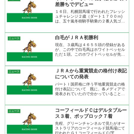
馬場（１０／６）で、第２...
差勝ちでデビュー
１６日、札幌競馬場で行われたフレッシ
ュチャレンジ２歳（ダート１７００ｍ)
は、五十嵐冬樹騎手騎乗の２番人気ゴー
ルデンジュビリ(牡２、北海道・角川秀樹
厩舎)が先団追走から４角手前で仕掛ける
と、そのまま後続を大きく突き放し、２
白毛がＪＲＡ初勝利
ニュース
着ノ１番人気クラファ...
現在、３歳馬は４６５５頭の登録がある
が、この中で白毛馬はホワイトベッセル
ただ１頭。このホワイトベッセルが先週
の日曜日阪神第1レースで勝利した。Ｊ
ＲＡ所属の白毛は７頭いるが、そのうち
５頭が出走していた。これまでの最高着
ＪＲＡから重賞競走の格付け表記
ニュース
順はホワイトベッセルの母...
についての発表
パートＩ国昇格に伴う平地重賞競走の格
付け表記について 既に、各メディアで
発表されていたので分かっていることで
すが、ＪＲＡからの発表があったので目
を通してみた方がいいですね。格付け表
記は２００７年からで既に終わったレー
コーフィールドＣはデルタブルー
ニュース
スも国際格付け競走に認定...
ス３着、ポップロック７着
先程、グリーンチャンネルで見たがオー
ストラリアのコーフィールド競馬場にて
行われたＧ１コーフィールドＣ(芝