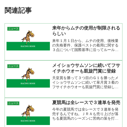
関連記事
来年からムチの使用が制限される
ニュース
らしい
来年１月１日から、ムチの使用、後検量
の失格要件、保護ベストの着用に関する
３点について国際基準に沿ってルールが
変更されることが７日、分かった。 国
際的なルールの統一に関し、これまで何
度も懸案されてきたが、今年５月に国際
メイショウサムソンに続いてフサ
ニュース
競馬統括機関連盟（ＩＦＨ...
イチホウオーも凱旋門賞に登録
天皇賞を勝って３つ目のＧ１を勝ったメ
イショウサムソンに続いて皐月賞３着の
フサイチホウオーも凱旋門賞に登録し
た。 フサイチホウオー、サムソンに続
いて凱旋門賞登録へ : SANSPO.COM
メイショウサムソンの血統は父オペラハ
夏競馬は全レースで３連単を発売
ニュース
ウス、母父ダンシ...
今年の夏競馬では全レースで３連単を発
売するんですね。ＪＲＡも売り上げが落
ちる夏競馬のシーズンに苦肉の策を打ち
出したというわけだ。僕のおじさんも４