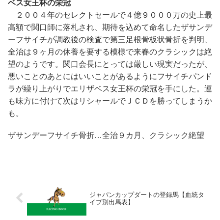
ベス女王杯の栄冠
２００４年のセレクトセールで４億９０００万の史上最
高額で関口師に落札され、期待を込めて命名したザサンデ
ーフサイチが調教後の検査で第三足根骨板状骨折を判明、
全治は９ヶ月の休養を要する模様で来春のクラシックは絶
望のようです。関口会長にとっては厳しい現実だったが、
悪いことのあとにはいいことがあるようにフサイチパンド
ラが繰り上がりでエリザベス女王杯の栄冠を手にした。運
も味方に付けて次はリシャールでＪＣＤを勝ってしまうか
も。
ザサンデーフサイチ骨折…全治９カ月、クラシック絶望
ジャパンカップダートの登録馬【血統タ
イプ別出馬表】