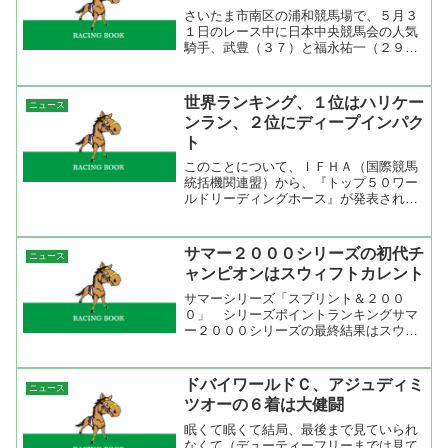
さいたま市南区の浦和競馬場で、５月３
１日のレース中に日本中央競馬会の人気
騎手、武豊（３７）と福永祐一（２９）
が、現金や腕時計を盗まれたことが５
日、関係者の話で分かった。浦和署は窃
盗事件として捜査しているが「被害届の
世界ランキング、１位はハリケー
ニュース
内容は明らかにできない」と...
ンラン、２位にディープインパク
ト
このことについて、ＩＦＨＡ（国際競馬
統括機関連盟）から、『トップ５０ワー
ルドリーディングホース』が発表されま
したのでお知らせいたします。今回の発
表は、２００６年２月１日～２００６年
８月２７日までに施行された世界の主要
サマー２０００シリーズの初代チ
ニュース
競走を対象としています。...
ャンピオンはスウィフトカレント
サマーシリーズ「スプリント＆２００
０」 シリーズポイントランキングサマ
ー２０００シリーズの最終結果はスウィ
フトカレントとエリモハリアーが１３ポ
イントで並んだが着順の順位の差でスウ
ィフトカレントが初代チャンピオンにな
ドバイワールドＣ、アジュディミ
ニュース
った。これから、毎年同じ様...
ツオーの６着は大健闘
眠くて眠くて結局、最後まで見ていられ
なくて（デューティーフリーまでは見て