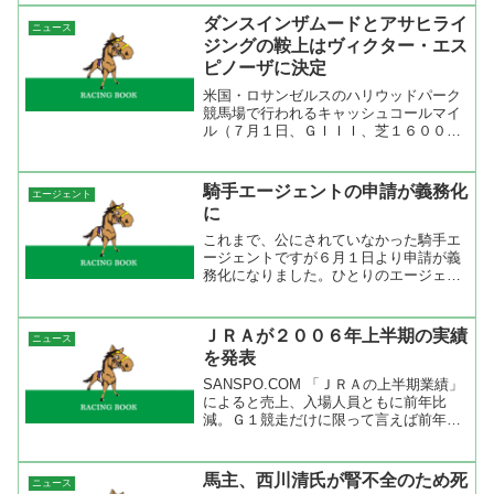
セーバーなどのコンテンツでお楽しみく
ダンスインザムードとアサヒライ
ニュース
ださい。ＪＲＡ 浅田次...
ジングの鞍上はヴィクター・エス
ピノーザに決定
米国・ロサンゼルスのハリウッドパーク
競馬場で行われるキャッシュコールマイ
ル（７月１日、ＧＩＩＩ、芝１６００メ
ートル）に出走するダンスインザムード
（美・藤沢和、牝５）と、アメリカンオ
ークス（同２日、ＧＩ、芝２０００メー
騎手エージェントの申請が義務化
エージェント
トル）に挑戦するアサヒラ...
に
これまで、公にされていなかった騎手エ
ージェントですが６月１日より申請が義
務化になりました。ひとりのエージェン
トが担当できるのは３名＋若手騎手１
人。ニュースソースによると『ＪＲＡは
「エージェントの氏名は両トレセンで公
ＪＲＡが２００６年上半期の実績
ニュース
表する。制度に違反していな...
を発表
SANSPO.COM 「ＪＲＡの上半期業績」
によると売上、入場人員ともに前年比
減。Ｇ１競走だけに限って言えば前年比
を超えたが、これは新設Ｇ１ヴィクトリ
アマイルを加えたおかげ。ＪＲＡもいろ
いろとやっているが売上減少に歯止めが
馬主、西川清氏が腎不全のため死
ニュース
掛からないね。応援...