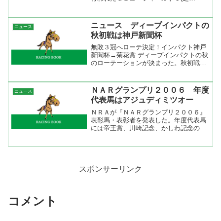
2400m)は先行したデルタブルースが３
着、中段馬群の中から進んだポップロッ
クは７着でした。 デルタブルースはス
ニュース ディープインパクトの
ニュース
タート良くスッと先団に付...
秋初戦は神戸新聞杯
無敗３冠へローテ決定！インパクト神戸
新聞杯→菊花賞 ディープインパクトの秋
のローテーションが決まった。秋初戦は
神戸新聞杯から菊花賞へ向かうらしい。
菊花賞を狙うローテーションとしては王
道だね。休養中は放牧に出さずに厩舎で
ＮＡＲグランプリ２００６ 年度
ニュース
過ごし夏は札幌の入厩す...
代表馬はアジュディミツオー
ＮＲＡが『ＮＡＲグランプリ２００６』
表彰馬・表彰者を発表した。年度代表馬
には帝王賞、川崎記念、かしわ記念のＧ
Ⅰ３勝を挙げたアジュディミツオーに決
定。 アジュディミツオーの年度代表馬
は文句なしでしょう。地方交流戦が行わ
れるようになって数多くの...
スポンサーリンク
コメント