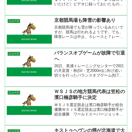
いたけど）ビデオに録っておいたものを
今朝見た。楽しみにしていたドバイワー
ルドＣに出走のアジュディミツオーは外
の１０番枠からの発走で、スタートはあ
京都競馬場も降雪の影響あり
ニュース
まりよくなったもののスッ...
京都競馬場でも雪が降っているみたいで
すが、競馬は行われるようです。でも、
障害レースは中止、５レースと７レース
の芝のレースがダートに変更。しかも、
５レースの芝２０００ｍはダート１９０
０ｍに変更。ダート１９００ｍって使っ
バランスオブゲームが故障で引退
ニュース
たことのあるコースなの？...
へ
26日、美浦トレーニングセンターで29日
の天皇賞・秋(GI・芝2000m)に向け追い
切りを行ったバランスオブゲーム(牡7、
美浦・宗像義忠厩舎)が、追い切り後に左
前浅屈腱不全断裂の疾病を発症。競走能
力喪失と診断され、天皇賞・秋の出走は
ＷＳＪＳの地方競馬代表は笠松の
ニュース
断念する...
濱口楠彦騎手に決定
ＷＳＪＳ選定競走は濱口楠彦騎手が総合
優勝ＷＳＪＳ選定競走は濱口楠彦騎手が
総合優勝 ワールドスーパージョッキー
ズシリーズ（ＷＳＪＳ）に出場する地方
競馬代表騎手を決めるスーパージョッキ
ーズトライアルは第１ステージを盛岡競
キストゥヘヴンの甥が北海道で大
ニュース