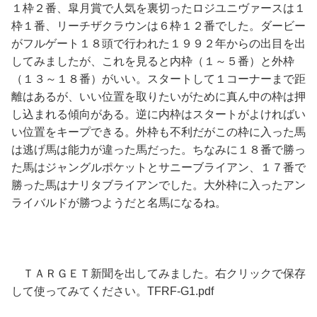
１枠２番、皐月賞で人気を裏切ったロジユニヴァースは１
枠１番、リーチザクラウンは６枠１２番でした。ダービー
がフルゲート１８頭で行われた１９９２年からの出目を出
してみましたが、これを見ると内枠（１～５番）と外枠
（１３～１８番）がいい。スタートして１コーナーまで距
離はあるが、いい位置を取りたいがために真ん中の枠は押
し込まれる傾向がある。逆に内枠はスタートがよければい
い位置をキープできる。外枠も不利だがこの枠に入った馬
は逃げ馬は能力が違った馬だった。ちなみに１８番で勝っ
た馬はジャングルポケットとサニーブライアン、１７番で
勝った馬はナリタブライアンでした。大外枠に入ったアン
ライバルドが勝つようだと名馬になるね。
ＴＡＲＧＥＴ新聞を出してみました。右クリックで保存
して使ってみてください。TFRF-G1.pdf