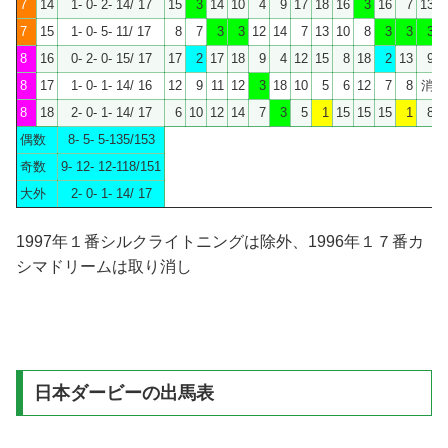
7
14
1- 0- 2- 14/ 17
15
3
14
10
4
9
17
18
16
3
16
7
13
7
15
1- 0- 5- 11/ 17
8
7
3
3
12
14
7
13
10
8
3
3
3
1
8
16
0- 2- 0- 15/ 17
17
2
17
18
9
4
12
15
8
18
2
13
9
1
8
17
1- 0- 1- 14/ 16
12
9
11
12
3
18
10
5
6
12
7
8
消
8
18
2- 0- 1- 14/ 17
6
10
12
14
7
3
5
1
15
15
15
1
8
1
偶数
8- 5- 5-135/153
奇数
9- 12- 12-118/151
大外
2- 0- 1- 14/ 17
1997年１番シルクライトニングは除外、1996年１７番カ
シマドリームは取り消し
日本ダービーの出馬表