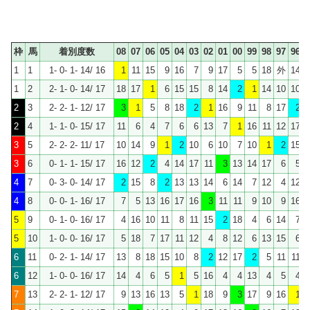
枠
馬
着別度数
08
07
06
05
04
03
02
01
00
99
98
97
96
9
1
1
1- 0- 1- 14/ 16
1
11
15
9
16
7
9
17
5
5
18
外
14
1
1
2
2- 1- 0- 14/ 17
18
17
1
6
15
15
8
14
2
1
14
10
10
2
3
2- 2- 1- 12/ 17
3
1
5
8
18
2
1
16
9
11
8
17
2
1
2
4
1- 1- 0- 15/ 17
11
6
4
7
6
6
13
7
1
16
11
12
17
3
5
2- 2- 2- 11/ 17
10
14
9
1
2
10
6
10
7
10
1
2
15
1
3
6
0- 1- 1- 15/ 17
16
12
2
4
14
17
11
3
13
14
17
6
5
1
4
7
0- 3- 0- 14/ 17
2
15
8
2
13
13
14
6
14
7
12
4
12
1
4
8
0- 0- 1- 16/ 17
7
5
13
16
17
16
3
11
11
9
10
9
16
5
9
0- 1- 0- 16/ 17
4
16
10
11
8
11
15
2
18
4
6
14
7
5
10
1- 0- 0- 16/ 17
5
18
7
17
11
12
4
8
12
6
13
15
6
6
11
0- 2- 1- 14/ 17
13
8
18
15
10
8
2
12
17
2
5
11
11
6
12
1- 0- 0- 16/ 17
14
4
6
5
1
5
16
4
4
13
4
5
4
7
13
2- 2- 1- 12/ 17
9
13
16
13
5
1
18
9
3
17
9
16
1