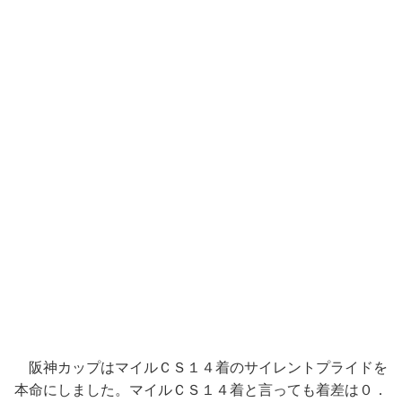
阪神カップはマイルＣＳ１４着のサイレントプライドを
本命にしました。マイルＣＳ１４着と言っても着差は０．