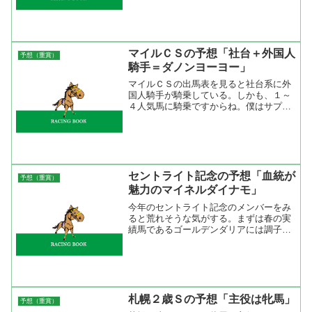
デなどがいる良血。新馬、５００万下を
１人気で連勝と主役を張れるだけのもの
を持っている。この２戦は...
マイルＣＳの予想「社台＋外国人
予想（重賞）
騎手＝ダノンヨーヨー」
マイルＣＳの出馬表を見ると社台系に外
国人騎手が騎乗している。しかも、１～
４人気馬に騎乗ですからね。僕はサプレ
ザが吉田照哉氏の所有馬になったのをみ
てこの馬は今回はないと思った。確か
に、昨年は３着でしたが流れが緩かった
ですからね。ここは、サポー...
セントライト記念の予想「血統が
予想（重賞）
魅力のマイネルダイナモ」
今年のセントライト記念のメンバーをみ
ると荒れそうな気がする。まずは春の実
績馬であるゴールデンダリアには調子の
出ない柴田善臣が騎乗。ラジオＮＩＫＫ
ＥＩ賞の勝ち馬ロックドゥカンブは南半
球生まれで斤量は恵まれたが、藤田伸二
が負傷で乗り替わりという...
札幌２歳Ｓの予想「主役は牝馬」
予想（重賞）