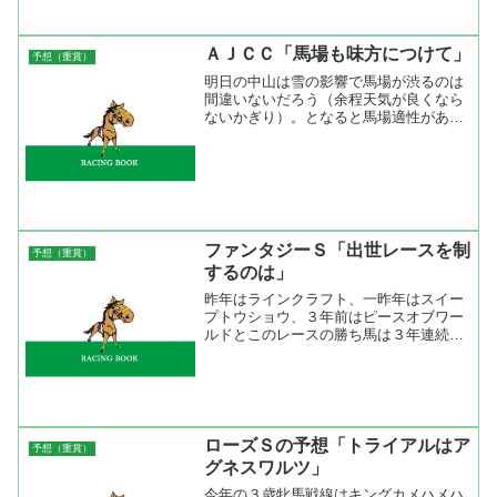
スでもっと悪くなるだろ...
ＡＪＣＣ「馬場も味方につけて」
予想（重賞）
明日の中山は雪の影響で馬場が渋るのは
間違いないだろう（余程天気が良くなら
ないかぎり）。となると馬場適性があ
り、且つ能力上位のグラスボンバーが軸
になる。軸は決まったがあとは馬場状態
と相談したいと言うのが本音。フサイチ
アウステル、オペラシチー滑...
ファンタジーＳ「出世レースを制
予想（重賞）
するのは」
昨年はラインクラフト、一昨年はスイー
プトウショウ、３年前はピースオブワー
ルドとこのレースの勝ち馬は３年連続で
のちにＧ１馬を制している。これだけ、
活躍馬が出ていれば出世レースと言って
もいいだろう。上記の馬に共通している
のはいずれも上位人気で新...
ローズＳの予想「トライアルはア
予想（重賞）
グネスワルツ」
今年の３歳牝馬戦線はキングカメハメハ