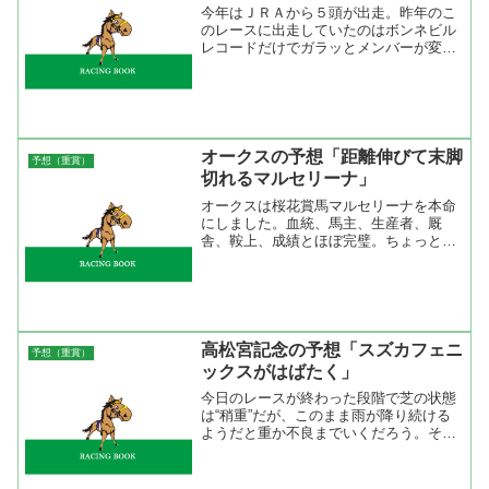
今年はＪＲＡから５頭が出走。昨年のこ
のレースに出走していたのはボンネビル
レコードだけでガラッとメンバーが変わ
った。地方馬はアジュディミツオーぐら
いが太刀打ちできると思っていたので出
走回避は残念だった。こうなるとＪＲＡ
勢が強いと思う。 本命は...
オークスの予想「距離伸びて末脚
予想（重賞）
切れるマルセリーナ」
オークスは桜花賞馬マルセリーナを本命
にしました。血統、馬主、生産者、厩
舎、鞍上、成績とほぼ完璧。ちょっと揃
いすぎている感じはするけどこの馬が強
いでしょう。本来は同厩のレーヴディソ
ールが出てくれば同厩対決になったか
も。そのぐらいにマルセリーナ...
高松宮記念の予想「スズカフェニ
予想（重賞）
ックスがはばたく」
今日のレースが終わった段階で芝の状態
は“稍重”だが、このまま雨が降り続ける
ようだと重か不良までいくだろう。そう
なると、馬場適性が大きく左右される。
今日の競馬をみていると内目の馬場はだ
いぶ荒れているようなので午前中のレー