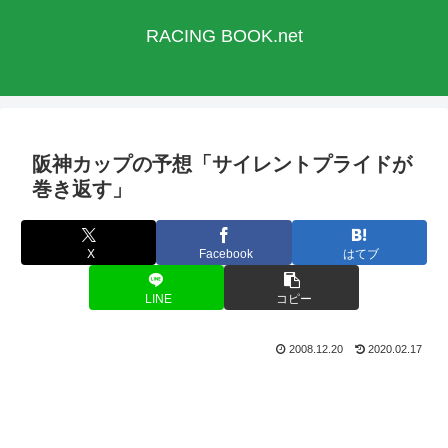
RACING BOOK.net
阪神カップの予想「サイレントプライドが
巻き返す」
X
Facebook
はてブ
LINE
コピー
2008.12.20
2020.02.17