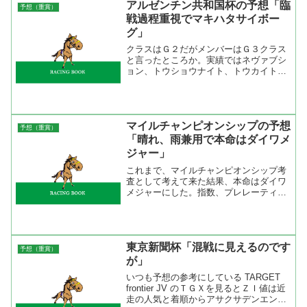
アルゼンチン共和国杯の予想「臨
予想（重賞）
戦過程重視でマキハタサイボー
グ」
クラスはＧ２だがメンバーはＧ３クラス
と言ったところか。実績ではネヴァブシ
ョン、トウショウナイト、トウカイトリ
ックだがこの馬たちはいまいち信頼でき
ない。過去１０年の成績をみると１人気
は２勝、２人気も２勝と上位人気は来て
いるが７人気も２勝してい...
マイルチャンピオンシップの予想
予想（重賞）
「晴れ、雨兼用で本命はダイワメ
ジャー」
これまで、マイルチャンピオンシップ考
査として考えて来た結果、本命はダイワ
メジャーにした。指数、プレレーティン
グ、持ちタイム、ＰＣＩ、血統とどれを
とっても上位で逆らえない。昨年の２着
馬でもあるし、雨が降って馬場が緩くな
っても大丈夫。むしろ緩い...
東京新聞杯「混戦に見えるのです
予想（重賞）
が」
いつも予想の参考にしている TARGET
frontier JV のＴＧＸを見るとＺＩ値は近
走の人気と着順からアサクサデンエンと