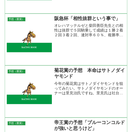
あると思っているので、その中でも桜花
賞、オークス２着のエフティ...
阪急杯「相性抜群という事で」
予想（重賞）
オレハマッテルゼと柴田善臣先生との相
性は抜群で５回騎乗して成績は１勝２着
２回３着２回、連対率６０％、複勝率１
００％と相性抜群。まあ、勝ち味に遅い
というのも馬にも騎手にも言えるけど
ね。土曜日の連対脚質をみると先行馬の
成績がいいので、脚質から言...
菊花賞の予想 本命はサトノダイ
予想（重賞）
ヤモンド
今年の菊花賞はサトノダイヤモンドを狙
ってみたい。サトノダイヤモンドのオー
ナーは里見治氏ですね。里見氏は社台か
ら多くの馬を購入していますが、G1は未
勝利。同じ個人馬主でも金子真人氏はな
んどもG1を勝っています。最近では金子
氏と同じぐらいかそれ...
帝王賞の予想「ブルーコンコルド
予想（重賞）
が強いと思うけど」