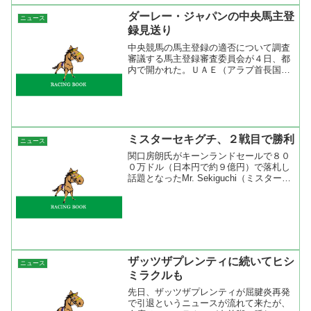
ダーレー・ジャパンの中央馬主登
ニュース
録見送り
中央競馬の馬主登録の適否について調査
審議する馬主登録審査委員会が４日、都
内で開かれた。ＵＡＥ（アラブ首長国連
邦）のシェイク・モハメド殿下が出資す
る（株）ダーレー・ジャパンの社長名で
申請された案件は、出席した委員全員が
反対。今年中の認可は見送...
ミスターセキグチ、２戦目で勝利
ニュース
関口房朗氏がキーンランドセールで８０
０万ドル（日本円で約９億円）で落札し
話題となったMr. Sekiguchi（ミスターセ
キグチ）が桜花賞当日のレースで勝ちま
したね。レース結果はこちらからフサイ
チネット
ザッツザプレンティに続いてヒシ
ニュース
ミラクルも
先日、ザッツザプレンティが屈腱炎再発
で引退というニュースが流れて来たが、