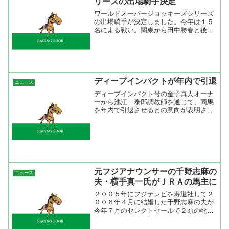
リーズの出場騎手決定
ワールドスーパージョッキーズシリーズ
の出場騎手が決定しました。今年は１５
名による戦い。関東から田中勝春と後藤
浩輝が初出場、関西からは武豊、岩田康
誠、安藤勝己とおなじみの３人、そして
サマージョッキーシリーズで優勝した角
田晃一がご褒美として出場...
ディープインパクトが年内で引退
ニュース
ディープインパクト号の金子真人オーナ
ーから池江 泰郎調教師を通じて、同馬
を年内で引退させるとの意向が表明され
ました。なお、年内の出走については未
定です引退後は５１億円でシンジケート
が組まれ、社台スタリオンステーション
（北海道・安平町早来）に...
元フジアナウンサーの千野志麻の
ニュース
夫・横手真一氏がＪＲＡの馬主に
２００５年にフジテレビを寿退社して２
００６年４月に結婚した千野志麻の夫が
今年７月のセレクトセールで２頭の牝馬
を購入したというニュースが流れた。千
野志麻の夫は福田赳夫元首相の孫で結婚