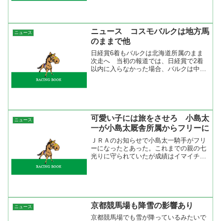
当時は米国系投資銀行に勤務していた。
この２人の結婚式には政界...
ニュース コスモバルクは地方馬
ニュース
のままで他
日経賞6着もバルクは北海道所属のまま
次走へ 当初の報道では、日経賞で2着
以内に入らなかった場合、バルクは中央
へ移籍すると伝えられていたが、レース
後に同馬の岡田繁幸オーナー代行によっ
て、今後も道営所属のまま移籍はさせな
い意向であることが明らか...
可愛い子には旅をさせろ 小島太
ニュース
一が小島太厩舎所属からフリーに
ＪＲＡのお知らせで小島太一騎手がフリ
ーになったとあった。これまでの親の七
光りに守られていたが成績はイマイチ。
親父としても自分の厩舎の成績を上げな
ければいけないのでいつまでも息子をか
ばっているわけにいかなくなったのだろ
う。同期の鮫島良太は通算...
京都競馬場も降雪の影響あり
ニュース
京都競馬場でも雪が降っているみたいで