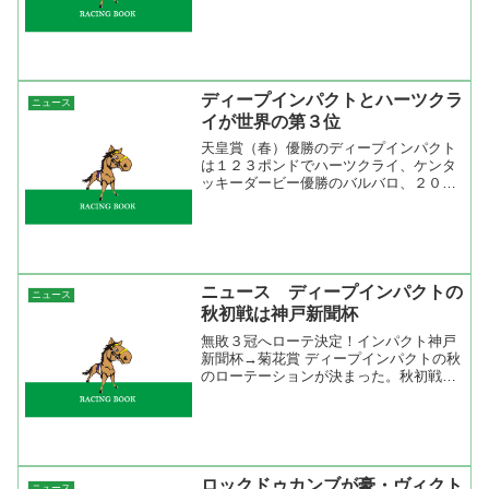
調で売り上げ減少に歯止めをかけている
らしい。売上が上がっているのではなく
減少に歯止めというところがホッカイド
ウ競馬の実情を...
ディープインパクトとハーツクラ
ニュース
イが世界の第３位
天皇賞（春）優勝のディープインパクト
は１２３ポンドでハーツクライ、ケンタ
ッキーダービー優勝のバルバロ、２００
０ギニー優勝のジョージワシントンなど
と並び第３位タイ（Ｅコラムではトッ
プ）となっています。JRA : トップ５０
ワールドリーディング...
ニュース ディープインパクトの
ニュース
秋初戦は神戸新聞杯
無敗３冠へローテ決定！インパクト神戸
新聞杯→菊花賞 ディープインパクトの秋
のローテーションが決まった。秋初戦は
神戸新聞杯から菊花賞へ向かうらしい。
菊花賞を狙うローテーションとしては王
道だね。休養中は放牧に出さずに厩舎で
過ごし夏は札幌の入厩す...
ロックドゥカンブが豪・ヴィクト
ニュース