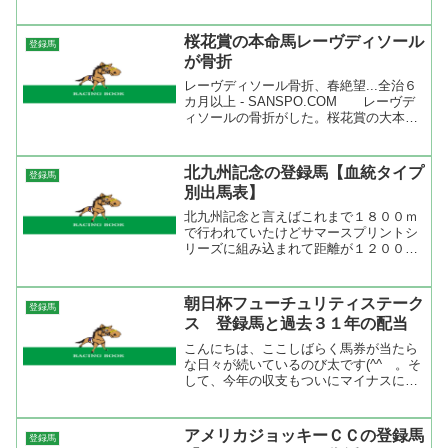
齢馬が結構頑張っている。しかも、ＪＣ
Ｄ・東京大賞典・川崎記念の勝ち馬が出
ていないですからまたもや高齢馬の出番
桜花賞の本命馬レーヴディソール
登録馬
かも。中でもワンダーアキ...
が骨折
レーヴディソール骨折、春絶望...全治６
カ月以上 - SANSPO.COM レーヴデ
ィソールの骨折がした。桜花賞の大本命
馬だっただけに残念で仕方がない。抜け
た存在がいなくなったことでどの馬にも
チャンスが出てきたか？それとも阪神ジ
北九州記念の登録馬【血統タイプ
登録馬
ュベナイル...
別出馬表】
北九州記念と言えばこれまで１８００ｍ
で行われていたけどサマースプリントシ
リーズに組み込まれて距離が１２００ｍ
に変更された。登録馬をみると前走北九
州短距離Ｓ組からはゴールデンキャス
ト、ヒューマ、マルカキセキの上位３頭
朝日杯フューチュリティステーク
登録馬
を含む７頭が登録。サマース...
ス 登録馬と過去３１年の配当
こんにちは、ここしばらく馬券が当たら
な日々が続いているのび太です(^^ゞ。そ
して、今年の収支もついにマイナスに突
入です(；∀；) 先週の阪神ジュベナイル
フィリーズは無敗馬のワンツースリーで
レース的には面白く、馬券的にはいまい
アメリカジョッキーＣＣの登録馬
登録馬
ちなレースでした...