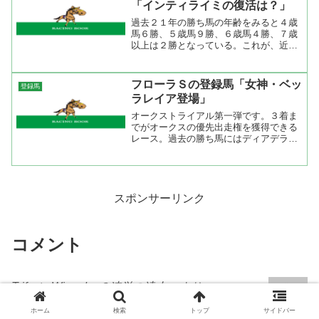
「インティライミの復活は？」
過去２１年の勝ち馬の年齢をみると４歳
馬６勝、５歳馬９勝、６歳馬４勝、７歳
以上は２勝となっている。これが、近年
１０年まで絞り込むと４歳馬４勝、５歳
馬３勝、６歳馬１勝、７歳以上２勝とな
り４歳馬ＶＳ５歳馬というのが最近のＡ
フローラＳの登録馬「女神・ベッ
登録馬
ＪＣＣ。登録馬を見ると４...
ラレイア登場」
オークストライアル第一弾です。３着ま
でがオークスの優先出走権を獲得できる
レース。過去の勝ち馬にはディアデラノ
ビア（オークス３着）、シンコールビー
（オークス３着）、ゴールデンジャック
（オークス２着）、キョウワホウセキ
（オークス３着）、マックス...
スポンサーリンク
コメント
Trifecta Wizard〜３連単の達人〜
より:
2005年11月22日 1:00 AM
ホーム
検索
トップ
サイドバー