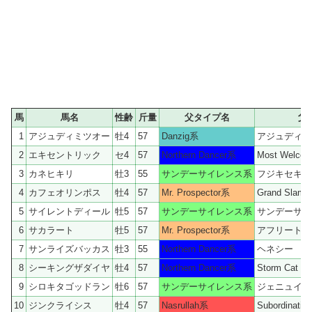
馬
馬名
性齢
斤量
父タイプ名
父
1
アジュディミツオー
牡4
57
Danzig系
アジュディケ
2
エキセントリック
セ4
57
Northern Dancer系
Most Welco
3
カネヒキリ
牡3
55
サンデーサイレンス系
フジキセキ
4
カフェオリンポス
牡4
57
Mr. Prospector系
Grand Slam
5
サイレントディール
牡5
57
サンデーサイレンス系
サンデーサイ
6
サカラート
牡5
57
Mr. Prospector系
アフリート
7
サンライズバッカス
牡3
55
Northern Dancer系
ヘネシー
8
シーキングザダイヤ
牡4
57
Northern Dancer系
Storm Cat
9
シロキタゴッドラン
牡6
57
サンデーサイレンス系
ジェニュイン
10
ジンクライシス
牡4
57
Nasrullah系
Subordination