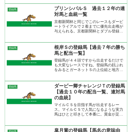
イ、ダイタクヘリオスなどがこのレース
を使ってマイルＣＳを勝っている。今年
プリンシパルＳ 過去１２年の連
登録馬
の登録馬を見るとなかなか...
対馬と血統一覧
京都新聞杯と同じでこのレースもダービ
ートライアルで２着までに優先出走権が
与えられる。京都新聞杯とダブル登録し
ている馬が多いので、どちらに出走する
かは木曜日の出馬表投票まで分からない
です。ただ、賞金的にプリンシパルＳの
根岸Ｓの登録馬【過去７年の勝ち
登録馬
方が出走ハードルが高いの...
馬と配当一覧】
登録馬が４４頭ですから出走するだけで
も大変なレースですね。登録馬の顔ぶれ
をみるとガーネットＳの上位組と地方重
賞組ですか。能力から言えばリミットレ
スビッド、メイショウバトラー、ワイル
ドワンダーなどが上位かな。次にスリー
ダービー卿チャレンジＴの登録馬
登録馬
アベニュー、タイセイアト...
【過去１０年の配当一覧、連対馬
の血統】
マイルＣＳを目指す馬が出走するレー
ス。マイルＣＳで人気になるような実力
馬はひとと叩きして本番に。賞金が足り
ない馬はこのレースがマイラーズカップ
を使い京王杯スプリングカップをステッ
プにしてマイルＣＳに。２００２年から
皐月賞の登録馬【馬名の意味由
登録馬