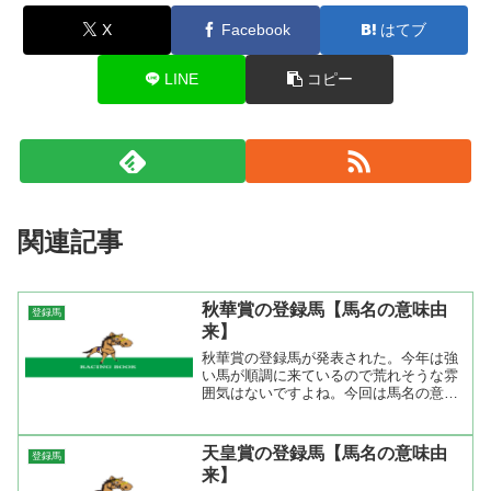
X
Facebook
はてブ
LINE
コピー
関連記事
秋華賞の登録馬【馬名の意味由
登録馬
来】
秋華賞の登録馬が発表された。今年は強
い馬が順調に来ているので荒れそうな雰
囲気はないですよね。今回は馬名の意味
の他に馬記号を出してみました。これを
みると○父の多いこと。やはりサンデー
サイレンス産駒がいないのが大きいので
天皇賞の登録馬【馬名の意味由
登録馬
しょうね。２００４年の出...
来】