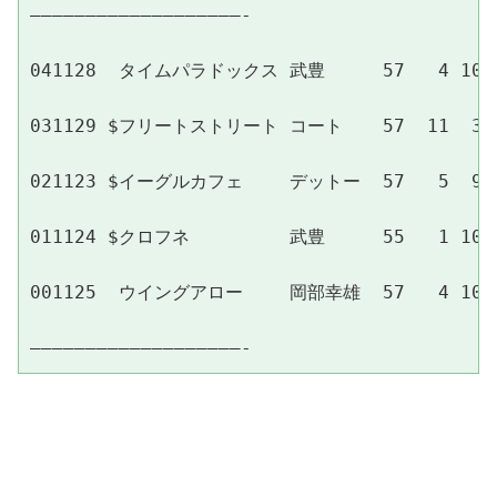
———————————————————-
041128  タイムパラドックス 武豊　　  57   4 10-1
031129 $フリートストリート コート　  57  11  3- 
021123 $イーグルカフェ　　 デットー  57   5  9- 
011124 $クロフネ　　　　　 武豊　　  55   1 10- 
001125  ウイングアロー　　 岡部幸雄  57   4 10- 