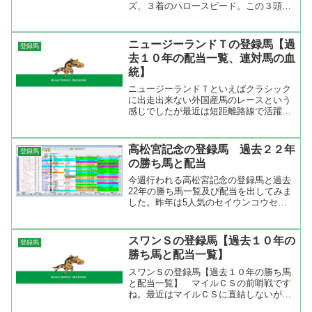
ズ、３着のハロースピード。この３頭は
非サンデーサイレンス系なんですよね。
しかも、ＴＡＲＧＥＴ指数上位のウオッ
カ（父タニノギムレット）、ピンクカメ
ニュージーランドＴの登録馬【過
登録馬
オ（父フレンチデピュティ）...
去１０年の配当一覧、連対馬の血
統】
ニュージーランドＴといえばクラシック
に出走出来ない外国産馬のレースという
感じでしたが最近は短距離路線で活躍す
る馬がＮＨＫマイルカップのステップレ
ースとして使うレースに変わってきた。
過去１０年の配当一覧をみると馬連万馬
高松宮記念の登録馬 過去２２年
登録馬
券は４回で３桁配当は２回...
の勝ち馬と配当
今週行われる高松宮記念の登録馬と過去
22年の勝ち馬一覧及び配当を出してみま
した。昨年は5人気のセイウンコウセ
イ、一昨年は1人気のビッグアーサー、
一昨々年は4人気のエアロヴェロシティ
が勝ちました。過去22年では1人気5勝、
スワンＳの登録馬【過去１０年の
登録馬
2人気3勝、3人気6...
勝ち馬と配当一覧】
スワンＳの登録馬【過去１０年の勝ち馬
と配当一覧】 マイルＣＳの前哨戦です
ね。最近はマイルＣＳに直結しないが、
以前はノースフライト、シンコウラブリ