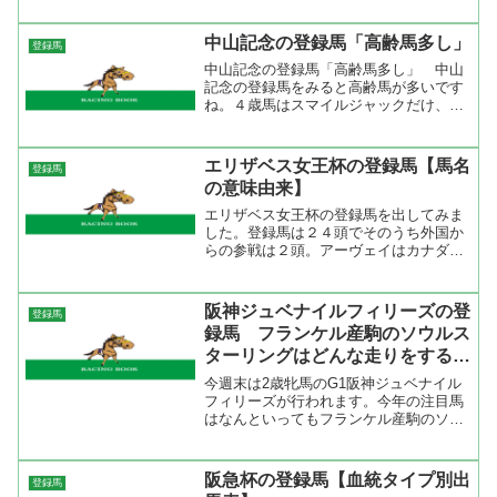
手が動いていたが、そこからしぶとくを
脚を伸ばしての差しきり勝ちしたように
中山記念の登録馬「高齢馬多し」
登録馬
長くいい脚を使える。まだ...
中山記念の登録馬「高齢馬多し」 中山
記念の登録馬をみると高齢馬が多いです
ね。４歳馬はスマイルジャックだけ、５
歳馬はドリームジャーニーと条件馬のウ
ェディングフジコの２頭。残る１２頭は
６歳以上。昨年の勝ち馬カンパニーと３
エリザベス女王杯の登録馬【馬名
登録馬
着馬エアシェイディは８歳...
の意味由来】
エリザベス女王杯の登録馬を出してみま
した。登録馬は２４頭でそのうち外国か
らの参戦は２頭。アーヴェイはカナダか
らの参戦。前走はフラワーボウル招待
（Ｇ１）を勝っている。もう一頭の、ス
ノーフェアリーは愛オークスと英オーク
阪神ジュベナイルフィリーズの登
登録馬
スの勝ち馬。この２頭は実力...
録馬 フランケル産駒のソウルス
ターリングはどんな走りをするの
か
今週末は2歳牝馬のG1阪神ジュベナイル
フィリーズが行われます。今年の注目馬
はなんといってもフランケル産駒のソウ
ルスターリングではないでしょうか。父
Frankelはイギリスでデビューして5戦無
敗で挑んだ2000ギニーを勝ち、その後は
阪急杯の登録馬【血統タイプ別出
登録馬
G1を8連...