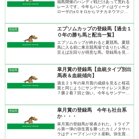
福島開催のハンディ戦だけあって荒れる
レースです。今年もハンディはヴィータ
ローザの±０キロからマチカネウマジル
シのマイナス８キロまで幅がある。しか
も、年齢が４歳から１０歳までとこちら
も幅広い。 注目馬をいくつかあげると
エプソムカップの登録馬【過去１
登録馬
すると目黒記念４着のアド...
０年の勝ち馬と配当一覧】
エプソムカップが終わると夏競馬。夏競
馬に入る前に東京競馬場で走りたい馬と
言えば左回りが得意な馬。登録馬を見る
とシンゲン、トウショウウェイヴなどは
左回りを得意とする。新潟大賞典では明
暗を分けた２頭だが時計の掛かる馬場な
皐月賞の登録馬【血統タイプ別出
登録馬
らどうなるか分からない。...
馬表＆血統傾向】
過去２１年の皐月賞の成績を見ると桜花
賞と同じようにサンデーサイレンス系が
７勝２着７回と強い。今年もサンデーサ
イレンス系が登録してきて有力な所では
弥生賞を勝ったアドマイヤオーラ、弥生
賞２着のココナッツパンチ、弥生賞３着
皐月賞の登録馬 今年も社台系
登録馬
のドリームジャーニー、若...
か・・・
皐月賞の登録馬が発表された。トライア
ル第一弾の弥生賞を勝ったカミノタサハ
ラはディープインパクト産駒。弥生賞で
は４コーナー手前から鞍上の内田博幸の