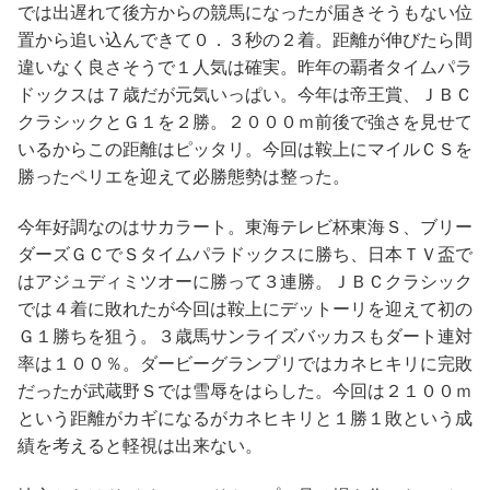
では出遅れて後方からの競馬になったが届きそうもない位
置から追い込んできて０．３秒の２着。距離が伸びたら間
違いなく良さそうで１人気は確実。昨年の覇者タイムパラ
ドックスは７歳だが元気いっぱい。今年は帝王賞、ＪＢＣ
クラシックとＧ１を２勝。２０００ｍ前後で強さを見せて
いるからこの距離はピッタリ。今回は鞍上にマイルＣＳを
勝ったペリエを迎えて必勝態勢は整った。
今年好調なのはサカラート。東海テレビ杯東海Ｓ、ブリー
ダーズＧＣでＳタイムパラドックスに勝ち、日本ＴＶ盃で
はアジュディミツオーに勝って３連勝。ＪＢＣクラシック
では４着に敗れたが今回は鞍上にデットーリを迎えて初の
Ｇ１勝ちを狙う。３歳馬サンライズバッカスもダート連対
率は１００％。ダービーグランプリではカネヒキリに完敗
だったが武蔵野Ｓでは雪辱をはらした。今回は２１００ｍ
という距離がカギになるがカネヒキリと１勝１敗という成
績を考えると軽視は出来ない。