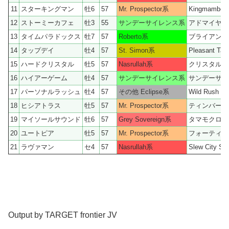
11
スターキングマン
牡6
57
Mr. Prospector系
Kingmambo
12
ストーミーカフェ
牡3
55
サンデーサイレンス系
アドマイヤベ
13
タイムパラドックス
牡7
57
Roberto系
ブライアンズ
14
タップデイ
牡4
57
St. Simon系
Pleasant Tap
15
ハードクリスタル
牡5
57
Nasrullah系
クリスタルグ
16
ハイアーゲーム
牡4
57
サンデーサイレンス系
サンデーサイ
17
パーソナルラッシュ
牡4
57
その他 Eclipse系
Wild Rush
18
ヒシアトラス
牡5
57
Mr. Prospector系
ティンバーカ
19
マイソールサウンド
牡6
57
Grey Sovereign系
タマモクロス
20
ユートピア
牡5
57
Mr. Prospector系
フォーティナ
21
ラヴァマン
セ4
57
Nasrullah系
Slew City Sl
Output by TARGET frontier JV