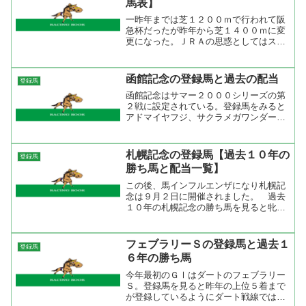
馬表】
一昨年までは芝１２００ｍで行われて阪
急杯だったが昨年から芝１４００ｍに変
更になった。ＪＲＡの思惑としてはスプ
リンターとマイラーの激突で番組を面白
くしようという試みだがブルーショット
ガンが勝ち、コスモシンドラーが２着と
函館記念の登録馬と過去の配当
登録馬
短距離馬に軍配が上がった...
函館記念はサマー２０００シリーズの第
２戦に設定されている。登録馬をみると
アドマイヤフジ、サクラメガワンダー、
エリモハリアー、ナムラマース、マイソ
ールサウンドなどの重賞勝ち馬の他に準
オープン馬が多頭数いるのでどのぐらい
札幌記念の登録馬【過去１０年の
登録馬
のハンディを付けるかがみ...
勝ち馬と配当一覧】
この後、馬インフルエンザになり札幌記
念は９月２日に開催されました。 過去
１０年の札幌記念の勝ち馬を見ると牝馬
５勝、牡馬５勝と互角。中距離重賞は牡
馬が強いはずだが、夏競馬は牝馬が強い
というのはここにもあらわれているよう
フェブラリーＳの登録馬と過去１
登録馬
だ。また、年齢別で見ると...
６年の勝ち馬
今年最初のＧⅠはダートのフェブラリー
Ｓ。登録馬を見ると昨年の上位５着まで
が登録しているようにダート戦線では高