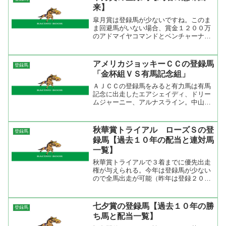
ハンディ戦になったが、これ...
来】
皐月賞は登録馬が少ないですね。このま
ま回避馬がいない場合、賞金１２００万
のアドマイヤコマンドとベンチャーナイ
ンが抽選になります。いつものように登
録馬の馬名の意味由来を出してみまし
た。桜花賞を勝った小牧太はスプリング
アメリカジョッキーＣＣの登録馬
登録馬
Ｓを勝ったスマイルジャック...
「金杯組ＶＳ有馬記念組」
ＡＪＣＣの登録馬をみると有力馬は有馬
記念に出走したエアシェイディ、ドリー
ムジャーニー、アルナスライン。中山金
杯に出走したマイネルキッツ、ネヴァブ
ション、キングストレイルあたりだろ
う。中山２２００ｍは外回りコースを使
秋華賞トライアル ローズＳの登
登録馬
用。中山２０００ｍとはスタ...
録馬【過去１０年の配当と連対馬
一覧】
秋華賞トライアルで３着までに優先出走
権が与えられる。今年は登録馬が少ない
ので全馬出走が可能（昨年は登録２０
頭）。どの馬にもチャンスはあるけど強
力な２頭がいるので果たしてどうなの
か。 その強力な２頭とは桜花賞馬のダ
七夕賞の登録馬【過去１０年の勝
登録馬
イワスカーレットとオークス２...
ち馬と配当一覧】