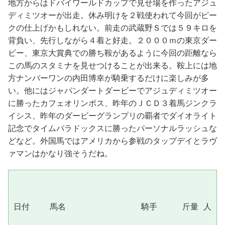
地方からはドバイワールドカップで見せ場を作ったアジュ
ディミツオーが出走。休み明けを２戦使われて今回がピー
クの仕上げかもしれない。前走の武蔵野Ｓでは５９キロを
背負い、先行しながら４着と好走。２０００ｍの東京ダー
ビー、東京大賞典での勝ち鞍があるように今回の距離なら
この馬のスタミナを見せつけることが出来る。鞍上には地
方ナンバーワンの内田博幸が騎乗するだけに楽しみが多
い。他にはジャパンダートダービーでアジュディミツオー
に勝ったカフェオリンポス、昨年のＪＣＤ３着馬ジンクラ
イシス、昨年のダービーグランプリの覇者でダイオライト
記念でタイムパラドックスに勝ったパーソナルラッシュな
どなど。外国馬ではアメリカから参戦のタップデイとラヴ
ァマンはかなり強そうだね。
日付    馬名               騎手     斤量 人 通