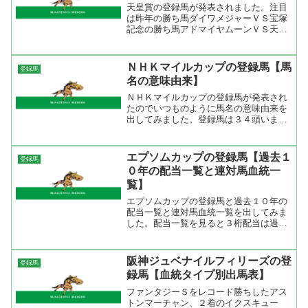
天皇賞の登録馬が発表されました。注目
は昨年の勝ち馬ダイワメジャーＶＳ宝塚
記念の勝ち馬アドマイヤムーンＶＳ天皇
賞秋馬メイショウサムソンですね。アド
マイヤムーンとメイショウサムソンはぶ
っつけになりますが、ダイワメジャーは
ＮＨＫマイルカップの登録馬【馬
登録馬
毎日王冠を使われました。...
名の意味由来】
ＮＨＫマイルカップの登録馬が発表され
たのでいつものように馬名の意味由来を
出してみました。登録馬は３４頭います
が、フルゲート１８頭立てなので現在の
所、収得賞金１２００万円の馬までがゲ
ートイン出来る。注目馬はニュージーラ
エプソムカップの登録馬【過去１
登録馬
ンドＴを勝ったサンカルロ...
０年の配当一覧と連対馬血統一
覧】
エプソムカップの登録馬と過去１０年の
配当一覧と連対馬血統一覧を出してみま
した。配当一覧を見ると３桁配当は過去
１０年でたったの１回。上位人気同士の
組み合わせでも４桁配当になるという事
は人気が割れるレースだと思う。勝ち馬
阪神ジュベナイルフィリーズの登
登録馬
の年齢を見ると４歳馬と５...
録馬【血統タイプ別出馬表】
ファンタジーＳをレコード勝ちしたアス
トンマーチャン、２着のイクスキュー