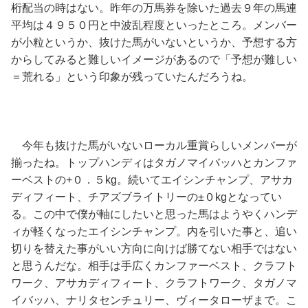
桁配当の時はない。昨年の万馬券を除いた過去９年の馬連
平均は４９５０円と中波乱程度といったところ。メンバー
が小粒というか、抜けた馬がいないというか、予想する方
からしてみると難しいイメージがあるので「予想が難しい
＝荒れる」という印象が残っていたんだろうね。
今年も抜けた馬がいないローカル重賞らしいメンバーが
揃ったね。トップハンディはタガノマイバッハとカンファ
ーベストの+０．５kg。続いてエイシンチャンプ、アサカ
ディフィート、チアズブライトリーの±０kgとなってい
る。この中で僕が軸にしたいと思った馬はようやくハンデ
ィが軽くなったエイシンチャンプ。内を引いた事と、追い
切りを替えた事がいい方向に向けば勝てない相手ではない
と思うんだな。相手は手広くカンファーベスト、クラフト
ワーク、アサカディフィート、クラフトワーク、タガノマ
イバッハ、ナリタセンチュリー、ヴィータローザまで。こ