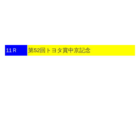
11Ｒ
第52回トヨタ賞中京記念