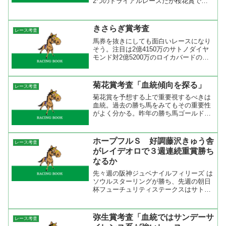
2つのトライアルレースだが桜花賞での
成績はあまり良くない。何故かといえば
レース間隔が詰まっている上に権利を取
るために仕上げて来ているのが原因かと
きさらぎ賞考査
レース考査
思われる。ただ、どちらの...
馬券を抜きにしても面白いレースになり
そう。注目は2億4150万のサトノダイヤ
モンド対2億5200万のロイカバードの再
戦。新馬戦ではサトノダイヤモンドに軍
配が上がったが、ロイカバードもその後
の2戦を連勝している。前走の福寿草特
菊花賞考査「血統傾向を探る」
レース考査
別ではレースの上...
菊花賞を予想する上で重要視するべきは
血統。過去の勝ち馬をみてもその重要性
がよく分かる。昨年の勝ち馬ゴールドシ
ップは一昨年の勝ち馬オルフェーブルと
同じ配合。父ステイゴールドは中・長距
離を得意としていた馬。母父メジロマッ
ホープフルＳ 好調藤沢きゅう舎
レース考査
クイーンは菊花賞馬で天皇...
がレイデオロで３週連続重賞勝ち
なるか
先々週の阪神ジュベナイルフィリーズ は
ソウルスターリングが勝ち、先週の朝日
杯フューチュリティステークスはサトノ
アレスが勝ってもっか2歳Ｇ1を連勝中の
藤沢和雄厩舎。今週のホープフルＳには
レイデオロがスタンバイ。 レイデオロ
弥生賞考査「血統ではサンデーサ
レース考査
は父キングカメハメハ...