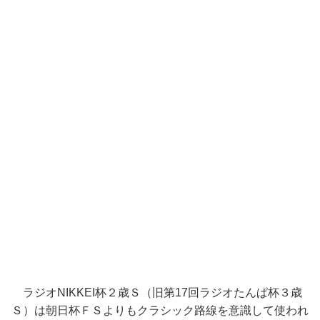
ラジオNIKKEI杯２歳Ｓ（旧第17回ラジオたんぱ杯３歳
Ｓ）は朝日杯ＦＳよりもクラシック路線を意識して使われ