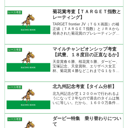
然強い。昨年はNasrullah系のワンツーで
大荒れでしたが、それ以外の年ではサン
デーサイレンス系かNorthernDancer系
菊花賞考査【ＴＡＲＧＥＴ指数と
レース考査
が...
レーティング】
TARGET frontier JV（ＴＧＸ画面）の補
正値（ＴＡＲＧＥＴ指数）とＪＲＡから
発表された菊花賞のプレレーティングを
見比べてみた。ＴＡＲＧＥＴのＴＧＸと
は雑誌最強の法則に掲載されているＴＡ
ＲＧＥＴ指数と同様にレースごとに補正
マイルチャンピオンシップ考査
レース考査
した指...
【武豊、１８度目の正直なるか】
天皇賞春６勝、桜花賞５勝、ダービー、
宝塚記念、天皇賞秋、エリザベス女王
杯、菊花賞４勝などこれまでＧ１を５９
勝もしている武豊だがことマイルチャン
ピオンシップだけは１７回騎乗して未だ
勝てず。２着４回、３着２回と惜しい競
北九州記念考査【タイム分析】
レース考査
馬は何度かあるが何故か勝て...
北九州記念が芝１２００ｍで行われるよ
うになって２年なので過去のタイムは無
いに等しい。だから、１６００万条件・
オープン特別のレースを代用として集計
してみた。ちょうと、夏の小倉開催なの
で走破タイムの目安にはなると思う。
ダービー特集 乗り替わりについ
レース考査
これまでのレースをみると...
て