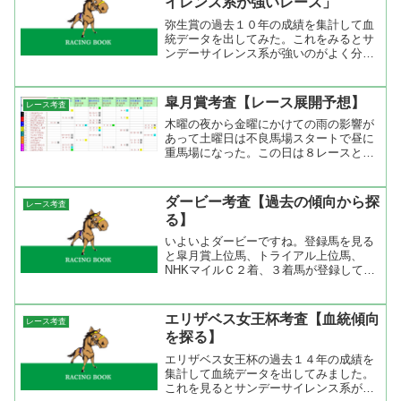
イレンス系が強いレース」
弥生賞の過去１０年の成績を集計して血
統データを出してみた。これをみるとサ
ンデーサイレンス系が強いのがよく分か
る。弥生賞と皐月賞は同じコースを使う
けどレースの質は全く違う。弥生賞は前
半遅くて後半速いレース。だから、瞬発
皐月賞考査【レース展開予想】
レース考査
力があるサンデーサイレン...
木曜の夜から金曜にかけての雨の影響が
あって土曜日は不良馬場スタートで昼に
重馬場になった。この日は８レースと９
レースに皐月賞と同じ舞台の芝２０００
ｍのレースがあった。８レースの古馬５
００万下は１０００ｍ通過が６１秒９
ダービー考査【過去の傾向から探
レース考査
ｍ、上がりが３８秒４と時計...
る】
いよいよダービーですね。登録馬を見る
と皐月賞上位馬、トライアル上位馬、
NHKマイルＣ２着、３着馬が登録してき
ました。どの馬が勝つのか、過去のデー
タから探ってみたいと思います。 まず
はステップレースから。データを見て頂
エリザベス女王杯考査【血統傾向
レース考査
ければわかると思うが、前...
を探る】
エリザベス女王杯の過去１４年の成績を
集計して血統データを出してみました。
これを見るとサンデーサイレンス系が断