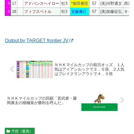
8
17
アドバンスヘイロー
牡3
*柴田善臣
57
(美)河野通文
西川
8
18
フィフスペトル
牡3
安藤勝己
57
(美)加藤征弘
キャ
Output by TARGET frontier JV
ＮＨＫマイルカップの前日オッズ １人
気はアイアンルックで３．５倍、２人気
はブレイクランアウトで４．０倍
ＮＨＫマイルカップの回顧「若武者・藤
岡康太の積極策が勝利を呼んだ」
予想（重賞）