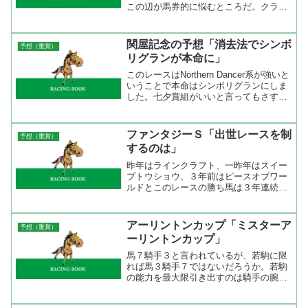
この辺が馬券的に悩むところだ。クラシ
ックを狙う馬というは新馬戦の頃からロ
ーテーションをある程度決めていて、無
理がないように仕上げながら勝ち進んで
関屋記念の予想「消去法でシンボ
予想（重賞）
来なければいけない。こう...
リグランが本命に」
このレースはNorthern Dancer系が強いと
いうことで本命はシンボリグランにしま
した。七夕賞組がいいと言ってもさすが
に５１キロで負けたロードフラッグは本
命に出来ない。別路線では夏競馬と言う
ことでアンブロワーズも考えましたが、
ファンタジーＳ「出世レースを制
予想（重賞）
昇級組の...
するのは」
昨年はラインクラフト、一昨年はスイー
プトウショウ、３年前はピースオブワー
ルドとこのレースの勝ち馬は３年連続で
のちにＧ１馬を制している。これだけ、
活躍馬が出ていれば出世レースと言って
もいいだろう。上記の馬に共通している
アーリントンカップ「ミスターア
予想（重賞）
のはいずれも上位人気で新...
ーリントンカップ」
馬７騎手３と言われているが、若駒に限
れば馬３騎手７ではないだろうか。若駒
の能力を最大限引き出すのは騎手の腕次
第。武豊騎手が２歳３歳戦の重賞を勝ち
まくっているのはそれだけ若駒の能力を