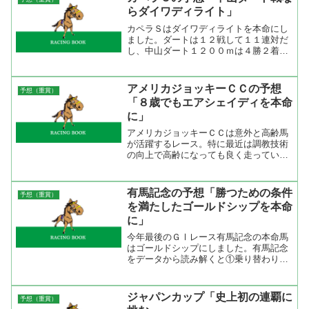
ビューからナカヤマナイトに...
らダイワディライト」
カペラＳはダイワディライトを本命にし
ました。ダートは１２戦して１１連対だ
し、中山ダート１２００ｍは４勝２着２
回の連対率１００％ですから大丈夫でし
ょう。初重賞と言っても何度か対戦して
いるメンバーもいるし格負けはしない。
アメリカジョッキーＣＣの予想
予想（重賞）
それと、強い３歳世代がい...
「８歳でもエアシェイディを本命
に」
アメリカジョッキーＣＣは意外と高齢馬
が活躍するレース。特に最近は調教技術
の向上で高齢になっても良く走っている
からね。◎エアシェイディ昨年の覇者で
すね。昨年はこのレースを勝ったあとは
最高で３着ですが、安田記念４着、宝塚
有馬記念の予想「勝つための条件
予想（重賞）
記念７着、オールカマー５...
を満たしたゴールドシップを本命
に」
今年最後のＧⅠレース有馬記念の本命馬
はゴールドシップにしました。有馬記念
をデータから読み解くと①乗り替わり無
し、②ＧⅠ連対馬、③菊花賞馬、④４コ
ーナー5番手以内の4つのポイントが重
要。特にＧⅠでは乗り替わりで勝つのが
ジャパンカップ「史上初の連覇に
予想（重賞）
難しい。乗り慣れた鞍上だ...