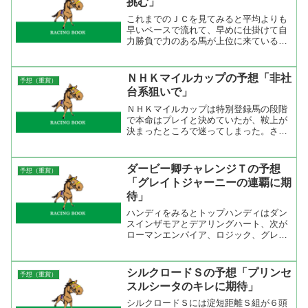
挑む」
これまでのＪＣを見てみると平均よりも
早いペースで流れて、早めに仕掛けて自
力勝負で力のある馬が上位に来ているよ
うに思える。その証拠に４角１０番手以
下から差して３着以内に入った馬は９２
頭中たったの８頭（複勝率８．７％）。
ＮＨＫマイルカップの予想「非社
予想（重賞）
それが、４角４番手以内に...
台系狙いで」
ＮＨＫマイルカップは特別登録馬の段階
で本命はプレイと決めていたが、鞍上が
決まったところで迷ってしまった。さす
がにＧ１で柴田大知を本命に出来ない。
となれば次点で考えていたエイシンオス
マンにしました。クラシックは社台系狙
ダービー卿チャレンジＴの予想
予想（重賞）
いですが、クラシック以外...
「グレイトジャーニーの連覇に期
待」
ハンディをみるとトップハンディはダン
スインザモアとデアリングハート、次が
ローマンエンパイア、ロジック、グレイ
トジャーニー、インセンティブガイ、ウ
インクリューガー、ダイワバンディット
と１キロ差で６頭がいる。Ｇ２を３着し
シルクロードＳの予想「プリンセ
予想（重賞）
たダンスインザモアに対し...
スルシータのキレに期待」
シルクロードＳには淀短距離Ｓ組が６頭