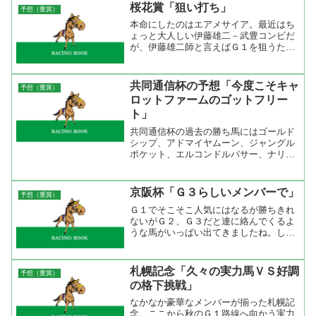
最大限引き出す能力があるからだろう
桜花賞「狙い打ち」
予想（重賞）
ね。過去１０年で４勝してい...
本命にしたのはエアメサイア。最近はち
ょっと大人しい伊藤雄二－武豊コンビだ
が、伊藤雄二師と言えばＧ１を狙うため
にローテーションを逆算して使って来る
事が出来る調教師という認識がある。そ
の伊藤雄二師が武豊に任せた馬がエアメ
共同通信杯の予想「今度こそキャ
予想（重賞）
サイア。新馬戦から３戦続...
ロットファームのゴットフリー
ト」
共同通信杯の過去の勝ち馬にはゴールド
シップ、アドマイヤムーン、ジャングル
ポケット、エルコンドルパサー、ナリタ
ブライアンなどＧⅠ勝ち馬が多くいる。
東京１８００ｍは紛れのないコースなの
でここで強い勝ち方をした馬はその後も
京阪杯「Ｇ３らしいメンバーで」
予想（重賞）
出世する可能性が高い。だ...
Ｇ１でそこそこ人気にはなるが勝ちきれ
ないがＧ２、Ｇ３だと連に絡んでくるよ
うな馬がいっぱい出てきましたね。しか
も、今回は有力な３歳馬が揃って出走し
てきたのだから面白い。TARGET frontier
JVの同コース検索（2002年から現在ま
札幌記念「久々の実力馬ＶＳ好調
予想（重賞）
で...
の格下挑戦」
なかなか豪華なメンバーが揃った札幌記
念。ここから秋のＧ１路線へ向かう実力