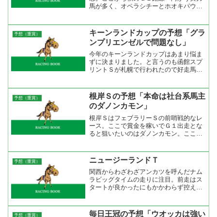
馬が多く、オペラシチーとホオキパウェ
ーブは天皇賞かＪＣか、スムースバリト
ンは菊花賞か天皇賞か、ダンスインザム
ードはエリザベス女王杯や天皇賞やマイ
キーンランドカップの予想「グラ
予想（重賞）
ルＣＳなど。一方、力を付...
ンプリエンゼルで問題なし」
今年のキーンランドカップはあまり悩ま
ずに決まりました。と言うのも函館スプ
リントＳが札幌で行われたので好走馬を
そのままシフトするだけでＯＫ。本命は
グランプリエンゼルですね。１２００ｍ
の成績は抜群にいい。スピードがあるが
根岸Ｓの予想「本命は社台系馬主
予想（重賞）
掛かる馬ではないので最期...
のダノンカモン」
根岸ＳはフェブラリーＳの前哨戦的なレ
ース。ここで賞金を稼いでＧ１出走とな
ると狙いたいのはダノンカモン。ここの
ところ急速に力を付けてきた馬主で昨年
はダノンシャンティでＮＨＫマイルカッ
プを勝ち初のＧ１勝ち。他にもダノンヨ
ニュージーランドＴ
予想（重賞）
ーヨーがマイルＣＳ２着、...
関西からわざわざアンカツを呼んだナム
ラビッグタイムの走りに注目。前走はス
タートが良かったにもかかわらず控える
競馬で見せ場がなかったからね。ハナ切
ってどこまで粘れるかだろうけどシーキ
ングザダイヤが強いんだろうな。北村ダ
毎日王冠の予想「ウオッカは強い
予想（重賞）