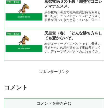
京都牝馬Ｓの予想「順番ではニシ
予想（重賞）
ら２度の関東圏への輸送し...
ノマナムスメ」
京都牝馬Ｓ考査で牝馬重賞は持ち回りと
書いたが、ニシノマナムスメにようやく
順番が回ってきたと思っている。◎ニシ
ノマナムスメニシノマナムスメは重賞未
勝利なのにハンディ戦だと重い斤量を課
せられてしまう。最近の成績は良くない
天皇賞（春）「どんな勝ち方をし
予想（重賞）
が久々の府中牝馬Ｓと安田...
ても驚かないぞ」
本命はディープインパクトです。普通に
考えたらこの馬が連をはず事は考えにく
い。ディープインパクトのこれまでのレ
ースを過程をみると狙ったレースは必ず
モノにしている。唯一、有馬記念で負け
てしまったがあれはファンへもおまけの
出走みたいなものだからデ...
スポンサーリンク
コメント
コメントを書き込む