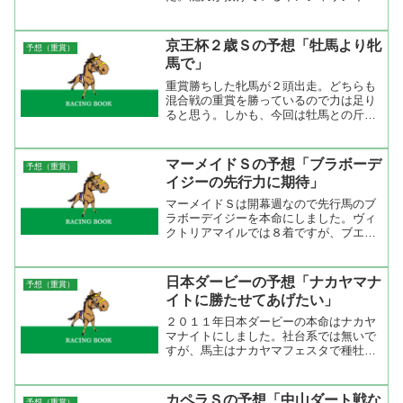
キも道悪で時計が掛かる馬場だと信頼が
置けない。だったら、思い切って穴狙い
というのはどうだろうか。面白いと思っ
京王杯２歳Ｓの予想「牡馬より牝
予想（重賞）
たのはスプリンターズＳを...
馬で」
重賞勝ちした牝馬が２頭出走。どちらも
混合戦の重賞を勝っているので力は足り
ると思う。しかも、今回は牡馬との斤量
差が１キロある。朝の段階で人気になっ
ているのはエフティマイア、アポロドル
チェ、レッツゴーキリシマの３頭。アポ
マーメイドＳの予想「ブラボーデ
予想（重賞）
ロドルチェの前走は牝馬の...
イジーの先行力に期待」
マーメイドＳは開幕週なので先行馬のブ
ラボーデイジーを本命にしました。ヴィ
クトリアマイルでは８着ですが、ブエナ
ビスタとはコンマ２秒差、ニシノブルー
ムーンとはコンマ１秒差ですからね。ブ
ライティアパルスが行ってくれれば２番
日本ダービーの予想「ナカヤマナ
予想（重賞）
手で競馬が出来るしペース...
イトに勝たせてあげたい」
２０１１年日本ダービーの本命はナカヤ
マナイトにしました。社台系では無いで
すが、馬主はナカヤマフェスタで種牡馬
ステイゴールドの名を世界に知らしめ
た。これは、社台にとっては大きなアピ
ールとなった。手綱を取る柴田善臣はデ
カペラＳの予想「中山ダート戦な
予想（重賞）