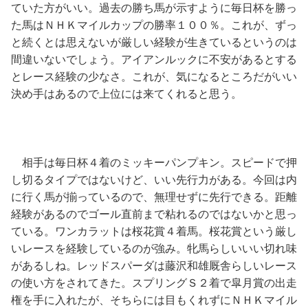
ていた方がいい。過去の勝ち馬が示すように毎日杯を勝っ
た馬はＮＨＫマイルカップの勝率１００％。これが、ずっ
と続くとは思えないが厳しい経験が生きているというのは
間違いないでしょう。アイアンルックに不安があるとする
とレース経験の少なさ。これが、気になるところだがいい
決め手はあるので上位には来てくれると思う。
相手は毎日杯４着のミッキーパンプキン。スピードで押
し切るタイプではないけど、いい先行力がある。今回は内
に行く馬が揃っているので、無理せずに先行できる。距離
経験があるのでゴール直前まで粘れるのではないかと思っ
ている。ワンカラットは桜花賞４着馬。桜花賞という厳し
いレースを経験しているのが強み。牝馬らしいいい切れ味
があるしね。レッドスパーダは藤沢和雄厩舎らしいレース
の使い方をされてきた。スプリングＳ２着で皐月賞の出走
権を手に入れたが、そちらには目もくれずにＮＨＫマイル