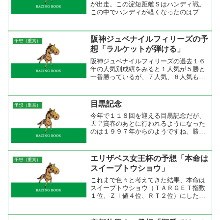
が出走。この淀短距離Ｓはハンディ戦。
この中でハンディが軽くなったのはプリ
ンセスルシータとサイキョウワールドの
２頭。実はこの２頭が淀短距離Ｓではい
い競馬をしていた。本命に推したプリン
阪神ジュベナイルフィリーズの予
予想（重賞）
セスルシータは好位から直...
想「ラルケットが弾ける」
阪神ジュベナイルフィリーズの過去１６
年の人気別成績をみると１人気が５勝と
一番勝っているが、７人気、８人気も２
勝と人気がない馬も勝っている。昨年の
ウオッカも４人気でしたから、あまり人
気にとらわれなくていいと思う。ステッ
目黒記念
予想（重賞）
プレースからみると前走重...
今年で１１８回を迎える目黒記念だが、
天皇賞春のあとに行われるようになった
のは１９９７年からのようですね。勝ち
馬のステップとしてはやはり天皇賞春組
が断然の４勝、１６００万条件から２
勝、オープンのメトロポリタンＨから１
エリザベス女王杯の予想「本命は
予想（重賞）
勝になっている。天皇賞春か...
スイープトウショウ」
これまで色々と考えてきた結果、本命は
スイープトウショウ（ＴＡＲＧＥＴ指数
１位、ＺＩ値４位、ＲＴ２位）にした。
天皇賞から中１週というのは厳しいロー
テーションだが、これは昨年と同じ。た
だ、昨年は毎日王冠を使って天皇賞だか