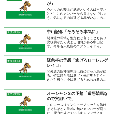
イワバンディットにも注目...
が」
ウオッカの鞍上が武豊というのは不安だ
けど、このメンバーなら負けないでしょ
う。気になるのは逃げる馬がいないので
久々だと行きたがりますからね、ウオッ
カは。内枠なので前に壁を作れればいい
けど、抑えきれなくて行ってしまったら
中山記念「そろそろ本気に」
予想（重賞）
危ない。まあ、逃げても勝...
開幕週の馬場と別定戦と言うこともあり
比較的かたく決まる傾向がある中山記
念。今年も人気所のエアシェイディ、メ
イショウカイドウと言ったところが順調
に来ているのでこの両馬を中心に考えれ
ばいいと思う。そこで、過去１０年の成
阪急杯の予想「逃げるローレルゲ
予想（重賞）
績を集計した結果、４歳馬＆...
レイロ」
開幕週の阪神競馬場は前に行った馬が残
る。特に勝ち馬は逃げ・先行馬を狙うべ
きだと思う。今回逃げると思われるのは
ローレルゲレイロ。前走の東京新聞杯で
逃げ切り勝ち、前々走の阪神カップでは
逃げて４着。それ以前は控えて結果が出
オーシャンＳの予想「道悪競馬な
予想（重賞）
ていないだけに行くと強い...
ので穴狙いで」
このレースはキンシャサノキセキを除け
ばそれほど力量差の無いメンバーが揃っ
た。能力が抜けているキンシャサノキセ