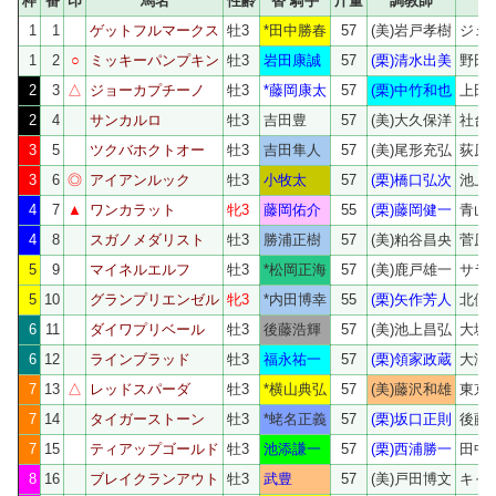
枠
番
印
馬名
性齢
替 騎手
斤量
調教師
1
1
ゲットフルマークス
牡3
*田中勝春
57
(美)岩戸孝樹
ジェ
1
2
○
ミッキーパンプキン
牡3
岩田康誠
57
(栗)清水出美
野田
2
3
△
ジョーカプチーノ
牡3
*藤岡康太
57
(栗)中竹和也
上田
2
4
サンカルロ
牡3
吉田豊
57
(美)大久保洋
社台
3
5
ツクバホクトオー
牡3
吉田隼人
57
(美)尾形充弘
荻原
3
6
◎
アイアンルック
牡3
小牧太
57
(栗)橋口弘次
池上
4
7
▲
ワンカラット
牝3
藤岡佑介
55
(栗)藤岡健一
青山
4
8
スガノメダリスト
牡3
勝浦正樹
57
(美)粕谷昌央
菅原
5
9
マイネルエルフ
牡3
*松岡正海
57
(美)鹿戸雄一
サラ
5
10
グランプリエンゼル
牝3
*内田博幸
55
(栗)矢作芳人
北側
6
11
ダイワプリベール
牡3
後藤浩輝
57
(美)池上昌弘
大城
6
12
ラインブラッド
牡3
福永祐一
57
(栗)領家政蔵
大澤
7
13
△
レッドスパーダ
牡3
*横山典弘
57
(美)藤沢和雄
東京
7
14
タイガーストーン
牡3
*蛯名正義
57
(栗)坂口正則
後藤
7
15
ティアップゴールド
牡3
池添謙一
57
(栗)西浦勝一
田中
8
16
ブレイクランアウト
牡3
武豊
57
(美)戸田博文
キャ