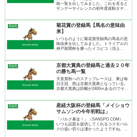
統一覧を出してみました。これを見ると
サンデーサイレンスの初年度産駒タヤス
ツヨシとジェニュインが連対してからこ
れまで６勝２着６回と圧倒的な成績を上
げている。しかし、サンデーサイレンス
菊花賞の登録馬【馬名の意味由
登録馬
系が全く連対出来ない年も...
来】
いつものように菊花賞登録馬の馬名の意
味由来を出してみました。トライアルの
神戸新聞杯を勝ったイコピコ（頂上
に）、２着のリーチザクラウン（頂上に
達する）のどちらかが勝つと名は体を表
すと言ったところか。 今回は兄姉馬で
京都大賞典の登録馬と過去２０年
登録馬
収得賞金１位の馬を出してみま...
の勝ち馬一覧
天皇賞秋へのステップレースは、東は毎
日王冠、西は京都大賞典となっている。
京都大賞典は距離が2400ｍあるのでその
後は天皇賞秋かジャパンカップに向かう
傾向にある。過去の勝ち馬を見ると意外
とサンデーサイレンス系が勝っていない
産経大阪杯の登録馬「メイショウ
登録馬
事が分かる。京都芝2...
サムソンの今年初戦は」
「バルク暴走！」（SANSPO.COM）
いつも話題を提供してくれるコスモバル
クの追い切りは凄かったようですね。今
年は天皇賞のステップレースとして挑む