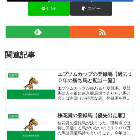
LINE
コピー
関連記事
エプソムカップの登録馬【過去１
登録馬
０年の勝ち馬と配当一覧】
エプソムカップが終わると夏競馬。夏競
馬に入る前に東京競馬場で走りたい馬と
言えば左回りが得意な馬。登録馬を見る
とシンゲン、トウショウウェイヴなどは
左回りを得意とする。新潟大賞典では明
暗を分けた２頭だが時計の掛かる馬場な
桜花賞の登録馬【優先出走順】
登録馬
らどうなるか分からない。...
桜花賞の登録馬が決まった。現時点では
特に回避する馬がいないので１２００万
の馬は回避馬待ちということ。今年は前
哨戦を有力馬が順当な結果を出している