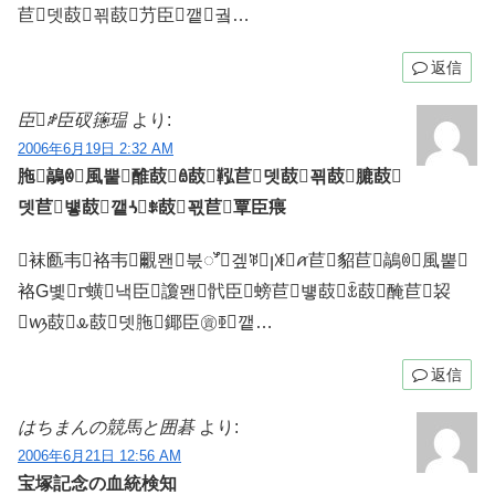
苣뎃菣꾂菣芀臣꺁궠…
返信
臣ꒁ臣䂘䉥瑥
より:
2006年6月19日 2:32 AM
胣鶮ꇥ風뿥醀菣ꎂ菣鞃苣뎃菣꾂菣膔菣
뎃苣벃菣꺁ꛩꎀ菣꾃苣覃臣㾯
袜㔲韦袼韦覼뫤붃ꯧ겦ꃥꞁꇨꪁ苣貂苣鶮ꇥ風뿥
袼G볯ꮁ蟥낵臣讂뫤骮臣螃苣벃菣ꒂ菣醃苣袃
ꪃ菣ꮂ菣뎃胣鎁臣㊮ꃩ꺁…
返信
はちまんの競馬と囲碁
より:
2006年6月21日 12:56 AM
宝塚記念の血統検知