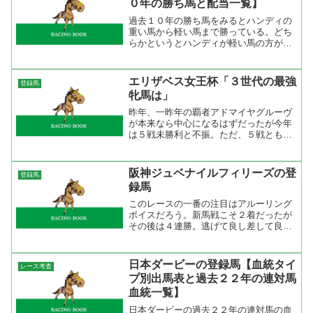
０年の勝ち馬と配当一覧】
過去１０年の勝ち馬をみるとハンディの
重い馬から軽い馬まで勝っている。どち
らかというとハンディが軽い馬の方が勝
っているようですね。それと、トップハ
ンディで勝ったのはナムラサンクスだけ
でした。それと、『長距離線は騎手で買
エリザベス女王杯「３世代の最強
登録馬
え！』という格言があるが...
牝馬は」
昨年、一昨年の覇者アドマイヤグルーヴ
が本来なら中心になるはずだったが今年
は５戦未勝利と不振。ただ、５戦とも混
合戦なので悲観するほどではないかもし
れない。スイープトウショウは宝塚記念
を勝って、天皇賞では展開が向かなかっ
阪神ジュベナイルフィリーズの登
登録馬
たにせよ勝ち馬から０．３...
録馬
このレースの一番の注目はアルーリング
ボイスだろう。新馬戦こそ２着だったが
その後は４連勝。逃げて良し差して良し
だからどんな展開でも大丈夫。鞍上の武
豊は今年Ｇ１勝利（ＪＲＡの年間Ｇ１）
が６勝目を挙げ新記録達成。乗っている
日本ダービーの登録馬【血統タイ
レース考査
騎手が強い馬に乗ったら手...
プ別出馬表と過去２２年の連対馬
血統一覧】
日本ダービーの過去２２年の連対馬の血