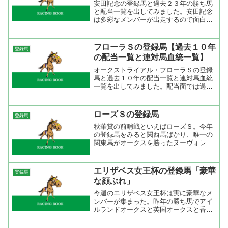
安田記念の登録馬と過去２３年の勝ち馬
と配当一覧を出してみました。安田記念
は多彩なメンバーが出走するので面白
い。今年も牝馬ナンバーワンのウオッ
カ、ダービー馬のディープスカイ、昨年
の２着馬アルマダ、そのアルマダを前哨
フローラＳの登録馬【過去１０年
登録馬
戦で破ったサイトウィナー、そ...
の配当一覧と連対馬血統一覧】
オークストライアル・フローラＳの登録
馬と過去１０年の配当一覧と連対馬血統
一覧を出してみました。配当面では過去
１０年で４回も９人気以下が勝っていま
す。ただ、それ以外の連対馬は５人気以
内でした。桜花賞から中１週と言うこと
ローズＳの登録馬
登録馬
もあり今回は桜花賞出走組...
秋華賞の前哨戦といえばローズＳ。今年
の登録馬をみると関西馬ばかり、唯一の
関東馬がオークスを勝ったヌーヴォレコ
ルト。チューリップ賞ではハープスター
からコンマ4秒差の2着、桜花賞ではハー
プスターからコンマ1秒差の3着、そして
エリザベス女王杯の登録馬「豪華
登録馬
オークスではハープス...
な顔ぶれ」
今週のエリザベス女王杯は実に豪華なメ
ンバーが集まった。昨年の勝ち馬でアイ
ルランドオークスと英国オークスと香港
カップの勝ち馬スノーフェアリー、英国
オークスと独国オークスの勝ち馬ダンシ