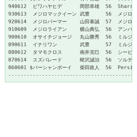
940612  ビワハヤヒデ　　　 岡部幸雄  56  Sharrood  
930613  メジロマックイーン 武豊　　  56  メジロテイタ
920614  メジロパーマー　　 山田泰誠  57  メジロイーグル
910609  メジロライアン　　 横山典弘  56  アンバーシヤ
900610  オサイチジョージ　 丸山勝秀  56  ミルジヨージ 
890611  イナリワン　　　　 武豊　　  57  ミルジヨージ 
880612  タマモクロス　　　 南井克巳  56  シービークロス
870614  スズパレード　　　 蛯沢誠治  56  ソルテインゴ 
860601 $パーシャンボーイ　 柴田政人  56  Persian B