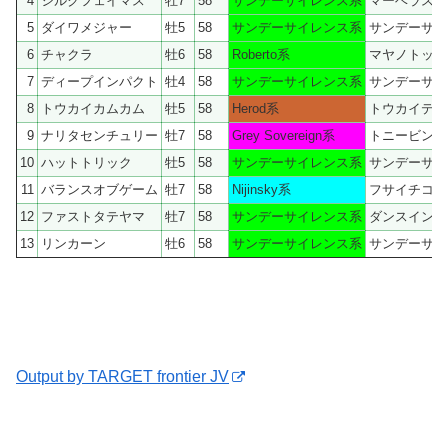
4
シルクフェイマス
牡7
58
サンデーサイレンス系
マーベラスサ
5
ダイワメジャー
牡5
58
サンデーサイレンス系
サンデーサイ
6
チャクラ
牡6
58
Roberto系
マヤノトップ
7
ディープインパクト
牡4
58
サンデーサイレンス系
サンデーサイ
8
トウカイカムカム
牡5
58
Herod系
トウカイテイ
9
ナリタセンチュリー
牡7
58
Grey Sovereign系
トニービン
10
ハットトリック
牡5
58
サンデーサイレンス系
サンデーサイ
11
バランスオブゲーム
牡7
58
Nijinsky系
フサイチコン
12
ファストタテヤマ
牡7
58
サンデーサイレンス系
ダンスインザ
13
リンカーン
牡6
58
サンデーサイレンス系
サンデーサイ
Output by TARGET frontier JV