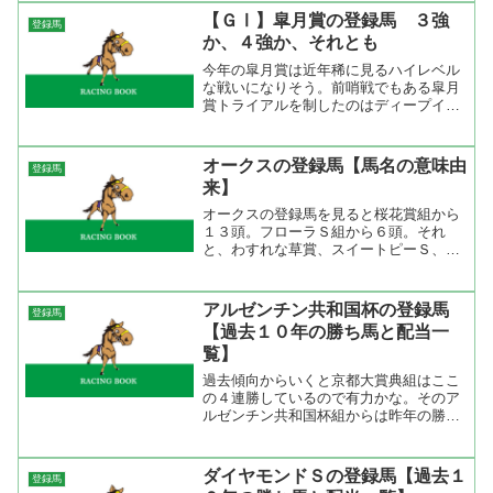
ングレイン、国内牝馬３冠馬のアパパ
【ＧⅠ】皐月賞の登録馬 ３強
登録馬
ネ、秋華賞馬のアヴェンチュ...
か、４強か、それとも
今年の皐月賞は近年稀に見るハイレベル
な戦いになりそう。前哨戦でもある皐月
賞トライアルを制したのはディープイン
パクト産駒のマカヒキ。マカヒキは父デ
ィープインパクトと同じで無敗で弥生賞
を制した。しかも、新馬戦→若駒Ｓ→弥
オークスの登録馬【馬名の意味由
登録馬
生賞と父ディープインパク...
来】
オークスの登録馬を見ると桜花賞組から
１３頭。フローラＳ組から６頭。それ
と、わすれな草賞、スイートピーＳ、ミ
モザ賞の勝ち馬など。牝馬重賞の勝ち馬
がズラリと、いいメンバー出走出来そう
なので面白いレースになると思う。 逃
アルゼンチン共和国杯の登録馬
登録馬
げるのはオウケンサクラかア...
【過去１０年の勝ち馬と配当一
覧】
過去傾向からいくと京都大賞典組はここ
の４連勝しているので有力かな。そのア
ルゼンチン共和国杯組からは昨年の勝ち
馬トウショウナイト、東京が得意のハイ
アーゲーム、それとマキハタサイボーグ
ですね。ハンディ戦なので軽量の昇級馬
ダイヤモンドＳの登録馬【過去１
登録馬
または格上挑戦の馬が走る...