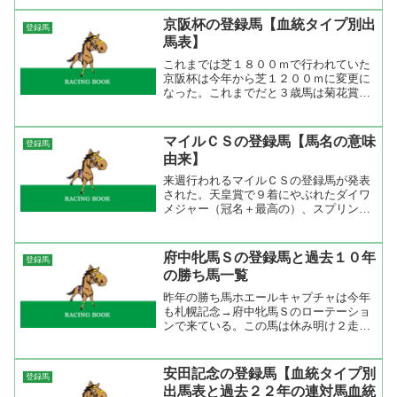
のではなく、クイーンエリザベス２世Ｃ
への出走オファーを貰う為にここを勝ち
京阪杯の登録馬【血統タイプ別出
登録馬
たいようだ。今回の...
馬表】
これまでは芝１８００ｍで行われていた
京阪杯は今年から芝１２００ｍに変更に
なった。これまでだと３歳馬は菊花賞か
ら古馬はカシオペアＳからというのがい
つものローテーションで菊花賞組の３歳
馬が活躍していた。今年は１２００ｍに
マイルＣＳの登録馬【馬名の意味
登録馬
なったのでスプリンターズ...
由来】
来週行われるマイルＣＳの登録馬が発表
された。天皇賞で９着にやぶれたダイワ
メジャー（冠名＋最高の）、スプリンタ
ーズＳで９着にやぶれたスズカフェニッ
クス（冠名＋不死鳥）、菊花賞で８着に
やぶれたフサイチホウオー（冠名＋鳳
府中牝馬Ｓの登録馬と過去１０年
登録馬
凰）の巻き返しなるか。それ...
の勝ち馬一覧
昨年の勝ち馬ホエールキャプチャは今年
も札幌記念→府中牝馬Ｓのローテーショ
ンで来ている。この馬は休み明け２走目
が走るので今回は走り頃。 クイーンＳ
組からは勝ち馬のキャトルフィーユ、3
着のスマートレイアー、4着のアイスフ
安田記念の登録馬【血統タイプ別
登録馬
ォーリス、5着のディアデ...
出馬表と過去２２年の連対馬血統