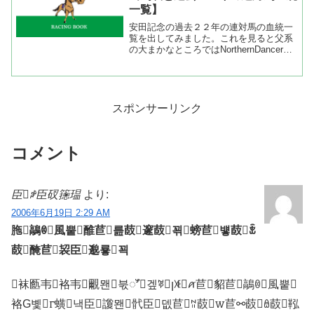
一覧】
安田記念の過去２２年の連対馬の血統一
覧を出してみました。これを見ると父系
の大まかなところではNorthernDancer
系、Nasrullah系、Turn-to系。母父では
Northern Dancer系、Native Dancer系、
Na...
スポンサーリンク
コメント
臣ꒁ臣䂘䉥瑥
より:
2006年6月19日 2:29 AM
胣鶮ꇥ風뿥醀苣릂菣邃菣꾂螃苣벃菣ꒂ
菣醃苣袃臣邈룧꾁
袜㔲韦袼韦覼뫤붃ꯧ겦ꃥꞁꇨꪁ苣貂苣鶮ꇥ風뿥
袼G볯ꮁ蟥낵臣讂뫤骮臣뎂苣ꊃ菣ꮃ苣⚯菣ꎂ菣鞃