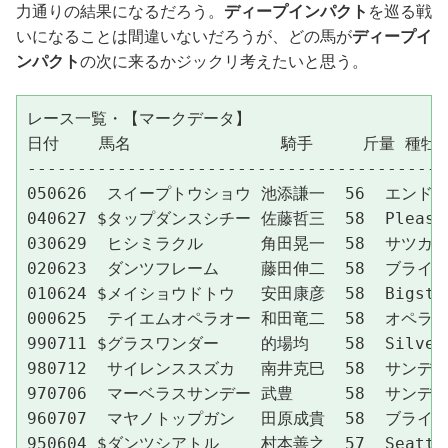
力通りの結果になるだろう。
ディープインパクト
を巡る戦
いになることは間違いないだろうが、どの馬が
ディープイ
ンパクト
の次に来るかジックリ考えたいと思う。
レース一覧・【マークデータ】

日付    馬名               騎手     斤量 種牡馬 
------------------------------------------
050626  スイープトウショウ 池添謙一  56  エンドスウィ
040627 $タップダンスシチー 佐藤哲三  58  Pleasant T
030629  ヒシミラクル　　　 角田晃一  58  サツカーボーイ
020623  ダンツフレーム　　 藤田伸二  58  ブライアンズ
010624 $メイショウドトウ　 安田康彦  58  Bigstone  
000625  テイエムオペラオー 和田竜二  58  オペラハウス 
990711 $グラスワンダー　　 的場均　  58  Silver Haw
980712  サイレンススズカ　 南井克巳  58  サンデーサイ
970706  マーベラスサンデー 武豊　　  58  サンデーサイ
960707  マヤノトップガン　 田原成貴  58  ブライアンズ
950604 $ダンツシアトル　　 村本善之  57  Seattle Sl