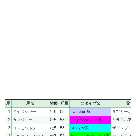
馬
馬名
性齢
斤量
父タイプ名
父名
1
アイポッパー
牡6
58
Hampton系
サツカーボー
2
カンパニー
牡5
58
Grey Sovereign系
ミラクルアド
3
コスモバルク
牡5
58
Nureyev系
ザグレブ