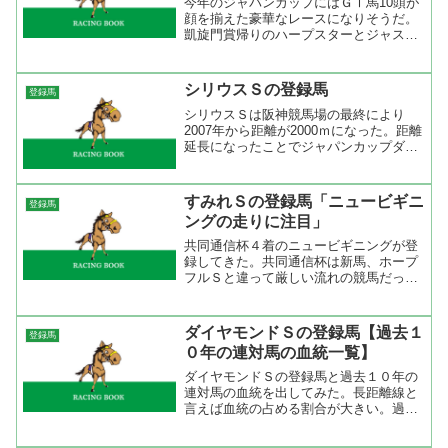
今年のジャパンカップにはＧⅠ馬10頭が
顔を揃えた豪華なレースになりそうだ。
凱旋門賞帰りのハープスターとジャスタ
ウェイはアウェイで厳しい競馬を強いら
れたが今度は得意の東京競馬場でのレー
ス。ジャスタウェイにとっては距離が長
シリウスＳの登録馬
登録馬
いかもしれないが、そこ...
シリウスＳは阪神競馬場の最終により
2007年から距離が2000ｍになった。距離
延長になったことでジャパンカップダー
トへのステップレース的な要素が強くな
った。今年からジャパンカップダートと
いう名称は消え、新たにチャンピオンズ
すみれＳの登録馬「ニュービギニ
登録馬
と名前を変え中京ダ...
ングの走りに注目」
共同通信杯４着のニュービギニングが登
録してきた。共同通信杯は新馬、ホープ
フルＳと違って厳しい流れの競馬だっ
た。しかも、終いも伸びてはいるが他馬
も同じように伸びていた。好スタートを
切ったが一旦下げてというロスのある競
ダイヤモンドＳの登録馬【過去１
登録馬
馬は武豊らしくない騎乗だっ...
０年の連対馬の血統一覧】
ダイヤモンドＳの登録馬と過去１０年の
連対馬の血統を出してみた。長距離線と
言えば血統の占める割合が大きい。過去
１０年で一番連対数が多いのがダンスイ
ンザダークの４頭。サンデーサイレンス