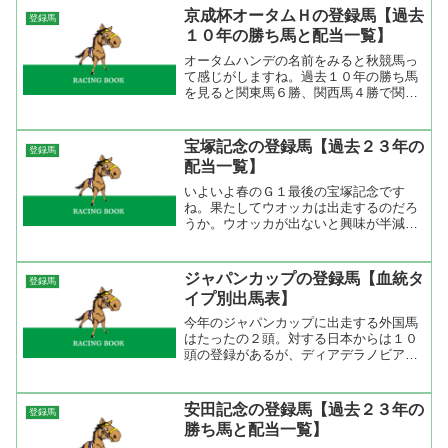
系の中でも菊花賞を勝っているダンスイ
京成杯オータムＨの登録馬【過去
登録馬
ンザダークが長距離向きの...
１０年の勝ち馬と配当一覧】
オータムハンデの名前をみると秋競馬っ
て感じがしますね。過去１０年の勝ち馬
を見ると関東馬６勝、関西馬４勝で関東
馬の方が多く勝っている。また、２着馬
を見ると関東９頭、関西１頭で関東馬が
多い。連に絡んでくるのは関東馬が多い
宝塚記念の登録馬【過去２３年の
登録馬
がそれだけ出走頭数も多い...
配当一覧】
いよいよ春のＧ１最後の宝塚記念です
ね。果たしてウオッカは出走するのだろ
うか。ウオッカが出ないと興味が半減し
てしまうので出てきて欲しいですね。
宝塚記念過去２３年の配当一覧を出して
みましたが、これをみると人気馬が勝つ
ジャパンカップの登録馬【血統タ
登録馬
ことがあるけど、時々人気薄...
イプ別出馬表】
今年のジャパンカップに出走する外国馬
はたったの２頭。対する日本からは１０
頭の登録があるが、ディアデラノビアと
フサイチパンドラはエリザベス女王杯か
ら中１週なので出走するかどうかは微
妙。それでも、ディープインパクト、ハ
安田記念の登録馬【過去２３年の
登録馬
ーツクライの２強ｖｓメイシ...
勝ち馬と配当一覧】