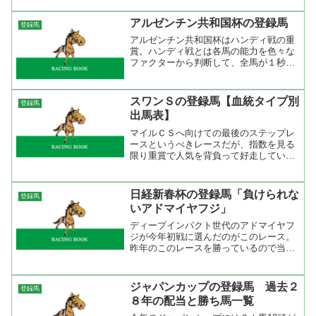
のでそれほど荒れないような気がする。
特にウオッカはこれといった弱点が見当
アルゼンチン共和国杯の登録馬
登録馬
たらないので本番では１人...
アルゼンチン共和国杯はハンディ戦の重
賞。ハンディ戦とは各馬の能力を色々な
ファクターから判断して、全馬が１秒以
内にゴールすることを目標にハンディキ
ャッパーがハンディを決めるレースだと
思っている。だから、ハンディキャッパ
スワンＳの登録馬【血統タイプ別
登録馬
ーが重いハンディを課した...
出馬表】
マイルＣＳへ向けての最後のステップレ
ースというべきレースだが、指数を見る
限り重賞で人気を背負って好走している
馬がいないので混戦模様に見える。とな
るとスプリンターズＳの２着メイショウ
ボーラー、３着タガノバスティーユ辺り
日経新春杯の登録馬「負けられな
登録馬
が人気になってしまうのだ...
いアドマイヤフジ」
ディープインパクト世代のアドマイヤフ
ジが今年初戦に選んだのがこのレース。
昨年のこのレースを勝っているので当然
トップハンディ。斤量差はあるもののハ
ンディ５７．５キロなら問題はないでし
ょう。格上挑戦、昇級馬とオープン馬が
ジャパンカップの登録馬 過去２
登録馬
少ないレースなのでアドマ...
８年の配当と勝ち馬一覧