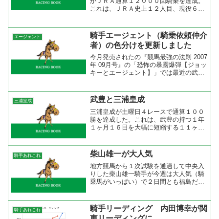
がＪＲＡ通算１２０００回騎乗を達成。
これは、ＪＲＡ史上１２人目、現役６人
目の達成。「無事是名馬」という慣用句
があるが騎手も大きな怪我がなく乗り続
けられなければこの記録は達成出来なか
騎手エージェント（騎乗依頼仲介
エージェント
った。今年は調子が良く、...
者）の色分けを更新しました
今月発売されたの『競馬最強の法則 2007
年 09月号』の「恐怖の暴露爆弾【ジョッ
キーとエージェント】」では最近の武豊
について書かれていた。その中で興味深
かったのは、エージェント契約は結んで
いない騎手にも馬を回しているというこ
武豊と三浦皇成
三浦皇成
とが書かれてい...
三浦皇成が土曜日４レースで通算１００
勝を達成した。これは、武豊の持つ１年
１ヶ月１６日を大幅に短縮する１１ヶ月
７日でＪＲＡ最速の１００勝達成となっ
た。多分、これから２００勝、３００勝
と武豊のもつ最速達成記録を塗り替える
柴山雄一が大人気
騎手あれこれ
可能性を持っているが、内...
地方競馬から１次試験を通過して中央入
りした柴山雄一騎手が今週は大人気（騎
乗馬がいっぱい）で２日間とも福島だけ
ど土曜１２鞍、日曜１１鞍と騎乗依頼が
集まった。騎乗する馬の前走を見るとほ
とんどが乗り替わりだが、これまでの騎
騎手リーディング 内田博幸が関
騎手あれこれ
乗ぶりから調教師の信頼を...
東リーディングに