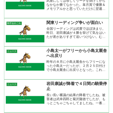
武豊にしては珍しくリーチを掛けてから
なかなか勝てなかった。皐月賞で優勝＆
メモリアルかと思っていただけに翌週の
午前中のレースで決まった時にはちょっ
と拍子抜け。今年は騎乗停止から始まっ
てなかなか調子が上がらないようだ。１
関東リーディング争いが面白い
騎手あれこれ
日５勝とか６勝とかの固め...
全国リーディングは武豊でほぼ決まり。
昨日、岩田康誠が４勝を挙げて気をはい
たが差がありすぎて追いつけない。むし
ろ、３位の安藤勝己に差されないように
しないとね。では、関東はと言うと先週
が終わった時点でトップは後藤浩輝、３
小島太一がフリーから小島太厩舎
ニュース
勝差で田中勝春、５勝差で...
へ出戻り
昨年の８月に小島太厩舎からフリーにな
った小島太一だったが、２月２５日付け
で小島太厩舎に出戻りとなった。これ
は、２月１７日に寝坊して前検量を受け
られず乗り替わりとなったの原因ではな
いかな。親許を離れてフリーで頑張って
岩田康誠が降着で４日間の騎乗停
ニュース
いるかと思ったけど、駄目で...
止
長い長い審議の結果の降着でしたね。被
害者は武幸四郎と菊沢隆徳でしたが、も
っとごちゃごちゃしてましたね。一番の
被害者はラチに接触した菊沢でしたが、
誰が加害者になるかというところで審議