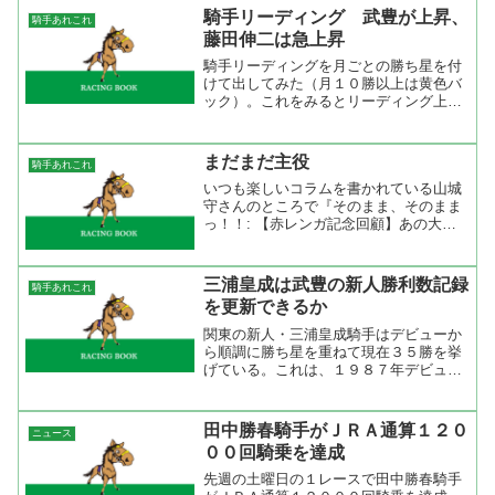
が長引いたのでしょう。まあ、加害者対
騎手リーディング 武豊が上昇、
騎手あれこれ
象は岩田と藤田なのでこの...
藤田伸二は急上昇
騎手リーディングを月ごとの勝ち星を付
けて出してみた（月１０勝以上は黄色バ
ック）。これをみるとリーディング上位
の騎手は１０勝以上している月が何度か
ある。リーディングトップの岩田康誠は
２月を除いて全て１０勝以上だからこの
まだまだ主役
騎手あれこれ
勝ち星もうなずける。ここ...
いつも楽しいコラムを書かれている山城
守さんのところで『そのまま、そのまま
っ！！: 【赤レンガ記念回顧】あの大物
が北の大地で復活の狼煙！』というを見
ました。あの大物とは３歳の時のＪＣＤ
に挑戦して３着に好走したジンクライシ
三浦皇成は武豊の新人勝利数記録
騎手あれこれ
ス。いつ重賞を勝っても...
を更新できるか
関東の新人・三浦皇成騎手はデビューか
ら順調に勝ち星を重ねて現在３５勝を挙
げている。これは、１９８７年デビュー
の武豊よりも勝っているし、１９９６年
デビューの福永祐一よりも勝っている。
このまま順調に勝ち星を重ねれば武豊の
田中勝春騎手がＪＲＡ通算１２０
ニュース
持つ新人記録６９勝を更新...
００回騎乗を達成
先週の土曜日の１レースで田中勝春騎手