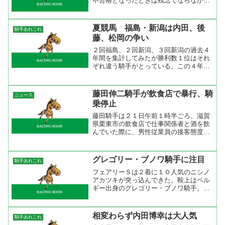
不合格となったときは残念でならなかっ
たが、いつの間にか試験を受けて合格し
ていた。これは、嬉しいニュースです
ね。地方のパイオニア安藤勝巳騎手の引
夏競馬 福島・新潟は内田、後
騎手あれこれ
退が発表されたあとの事...
藤、松岡の争い
２回福島、２回新潟、３回新潟の過去４
年間を集計してみたが勝利数１位はそれ
ぞれ違う騎手がとっている。この４年間
に上位５位までに入っていたのは後藤浩
輝ただひとり。後藤浩輝はいつリーディ
ングになってもおかしくないと思ってい
藤田伸二騎手が飲食店で暴行、騎
ニュース
るので、今年も活躍してく...
乗停止
藤田騎手は２１日午前１時半ごろ、滋賀
県栗東市の飲食店で仕事関係者と酒を飲
んでいた際に、男性従業員の接客態度に
腹を立て、従業員の右ほおを１回殴った
疑い。SANSPO.COM 一緒にいた人が
止められなかったのかな。従業員の態度
グレゴリー・ブノワ騎手に注目
騎手あれこれ
が悪いぐらいで殴っ...
フェアリーＳは２着に１０人気のニシノ
アカツキが突っ込んできた。鞍上はベル
ギー出身のグレゴリー・ブノワ騎手。短
期免許での来日は今年で２回目。昨年は
３勝２着４回３着４回着外５３回の成績
でしたが、今年は２勝２着２回３着５回
相変わらず内田博幸は大人気
騎手あれこれ
着外１９回とわずか５日間...