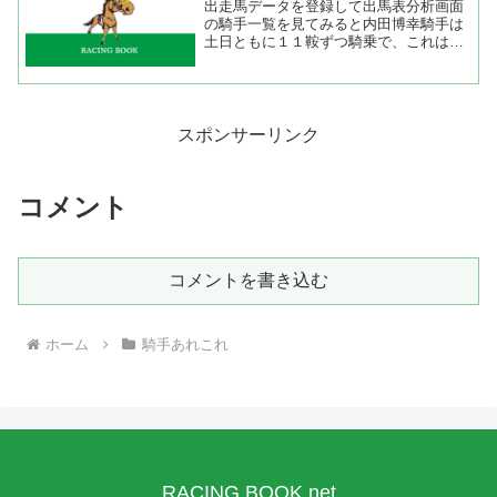
出走馬データを登録して出馬表分析画面
の騎手一覧を見てみると内田博幸騎手は
土日ともに１１鞍ずつ騎乗で、これは全
騎手の中で最多騎乗数になる。まるで中
央入りする前の安藤勝己騎手や岩田康誠
騎手と同じですね。注目すべきは土曜日
のエアファンタジスタとゼ...
スポンサーリンク
コメント
コメントを書き込む
ホーム
騎手あれこれ
RACING BOOK.net