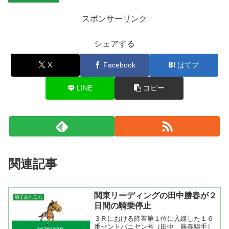
スポンサーリンク
シェアする
X
Facebook
はてブ
LINE
コピー
関連記事
関東リーディングの田中勝春が２
騎手あれこれ
日間の騎乗停止
３Ｒにおける降着第１位に入線した１６
番セントバニヤン号（田中 勝春騎手）