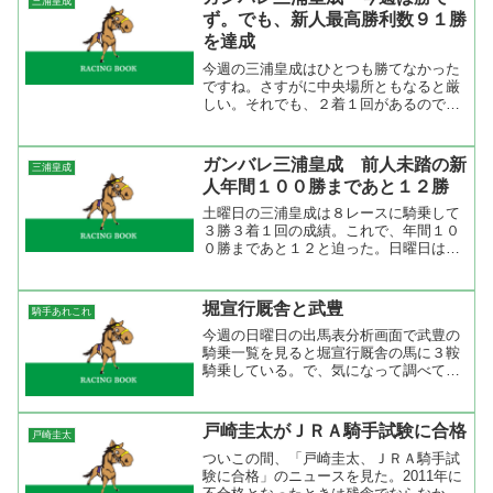
三浦皇成
かし、今週末に１勝...
ず。でも、新人最高勝利数９１勝
を達成
今週の三浦皇成はひとつも勝てなかった
ですね。さすがに中央場所ともなると厳
しい。それでも、２着１回があるので騎
手リーディングは９位に。新人でこの記
録はたいしたもの。来年には１００勝を
達成して減量の恩恵もなし。実力で勝た
ガンバレ三浦皇成 前人未踏の新
三浦皇成
なくてはいけないので今年...
人年間１００勝まであと１２勝
土曜日の三浦皇成は８レースに騎乗して
３勝３着１回の成績。これで、年間１０
０勝まであと１２と迫った。日曜日は
１、２レースが終わって８着、３着。こ
のあとの騎乗では６、７、９、１０レー
スに人気馬に騎乗。どこかで１勝出来る
堀宣行厩舎と武豊
騎手あれこれ
といいですね。 年間１００...
今週の日曜日の出馬表分析画面で武豊の
騎乗一覧を見ると堀宣行厩舎の馬に３鞍
騎乗している。で、気になって調べてみ
ると現在から過去１年間の堀宣行厩舎の
騎手別成績では武豊が【5-6-10-13/34】
でトップ。次いで勝浦正樹、五十嵐冬
戸崎圭太がＪＲＡ騎手試験に合格
戸崎圭太
樹、安藤勝巳の...
ついこの間、「戸崎圭太、ＪＲＡ騎手試
験に合格」のニュースを見た。2011年に