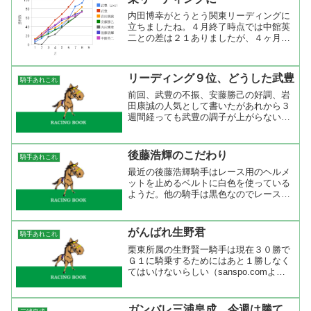
内田博幸がとうとう関東リーディングに
立ちましたね。４月終了時点では中館英
二との差は２１ありましたが、４ヶ月で
逆転しました。さすが地方競馬ナンバー
ワンジョッキーですね。まだ、取りこぼ
しが多いけどコースに慣れてくればもっ
リーディング９位、どうした武豊
騎手あれこれ
と勝ち星を量産するでしょ...
前回、武豊の不振、安藤勝己の好調、岩
田康誠の人気として書いたがあれから３
週間経っても武豊の調子が上がらない。
前回集計時でリーディング７位だったも
のが現在は９位にランクダウン。これ
は、春の珍事と言ってもいいのではない
後藤浩輝のこだわり
騎手あれこれ
だろうか。何故、成績が上が...
最近の後藤浩輝騎手はレース用のヘルメ
ットを止めるベルトに白色を使っている
ようだ。他の騎手は黒色なのでレース中
継を見ているとすぐに後藤騎手の位置が
わかる。最近は重賞で勝った時のコメン
トが大人の対応になってきたけど、密か
がんばれ生野君
騎手あれこれ
にこだわりのあるアピール...
栗東所属の生野賢一騎手は現在３０勝で
Ｇ１に騎乗するためにはあと１勝しなく
てはいけないらしい（sanspo.comよ
り）。今週のオークスは３１勝していれ
ばビッグフラワーで出られたかもしれな
いのに残念ながらＧ１騎乗はお預け。し
ガンバレ三浦皇成 今週は勝て