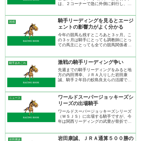
は、２コーナーで急に外側に斜行し、１
２番ホットビスティー号（勝浦 正樹騎
手）および１４番キングブライト号（江
田 照男騎手）の走行を妨害したため、
騎手リーディングを見るとエージ
雑感
第５着に降着となりました...
ェントの影響力がよく分かる
今年の競馬も残すところあと３ヶ月。こ
の３ヶ月は騎手にとっても調教師にとっ
ての馬主にとっても全ての競馬関係者に
とっても気合いの入るシーズン。ここか
らの３ヶ月で如何に勝つか、どのレース
を勝つかが重要になってくる。 今年こ
激戦の騎手リーディング争い
騎手あれこれ
れまでの騎手リーディング...
先週までの騎手リーディングをみると地
方の内田博幸、ＪＲＡ入りした岩田康
誠、騎手２年目の鮫島良太らの活躍で昨
年の順位と比べて変動が激しい。不動の
リーディング１位は天才武豊だが２位は
関東での勝ち星が多い藤田伸二、４位に
ワールドスーパージョッキーズシ
ニュース
ＪＲＡ入りした岩田康誠、７...
リーズの出場騎手
ワールドスーパージョッキーズシリーズ
（ＷＳＪＳ）に出場する騎手ですが、今
年は関西リーディングの武豊が骨折で欠
場となってしまった。そして、補欠の藤
田伸二が辞退したために福永祐一が出場
することになった。内田博幸は地方時代
岩田康誠、ＪＲＡ通算５００勝の
岩田康誠