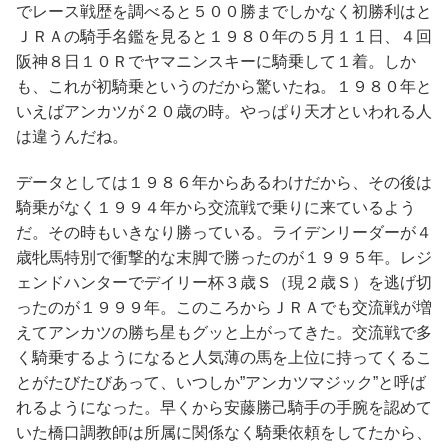
でレース戦歴を調べると５００勝までしかなく初勝利はと
ＪＲＡの騎手名鑑を見ると１９８０年の５月１１日、４回
阪神８日１０Ｒでヤマニンスキーに騎乗して１着。しか
も、これが初騎乗というのだから驚いたね。１９８０年と
いえばアンカツが２０歳の時。やっぱり天才といわれる人
は違うんだね。
データとしては１９８６年からあるわけだから、その後は
騎乗がなく１９９４年から交流戦で乗りに来ているよう
だ。その時もいきなり勝っている。ライデンリーダーが４
歳牝馬特別で衝撃的な末脚で勝ったのが１９９５年。レジ
ェンドハンターでデイリー杯３歳Ｓ（現２歳Ｓ）を逃げ切
ったのが１９９９年。このころからＪＲＡでも交流戦が増
えてアンカツの勝ち星もグッと上がってきた。交流戦で多
く騎乗するようになると人気薄の馬を上位に持ってくるこ
とがたびたびあって、いつしか”アンカツマジック”と呼ば
れるようになった。早くから安藤勝己騎手の手腕を認めて
いた橋口調教師は所属に関係なく騎乗依頼をしてたから、