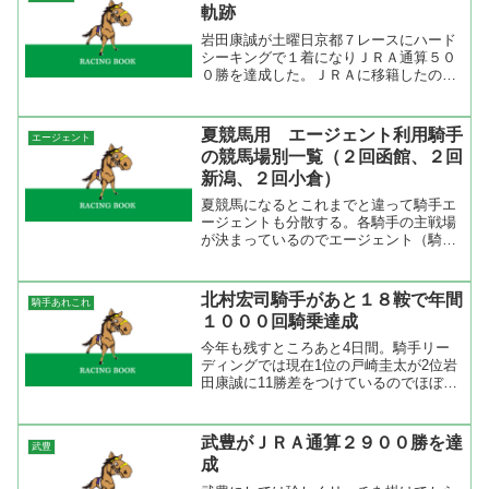
に１度出場しているので今...
軌跡
岩田康誠が土曜日京都７レースにハード
シーキングで１着になりＪＲＡ通算５０
０勝を達成した。ＪＲＡに移籍したのが
２年前でそれ以前は地方騎手として特別
交流戦でのみ騎乗。この３年間（２００
８年はまだ終わっていないが）で３７６
夏競馬用 エージェント利用騎手
エージェント
勝ですから、５００勝達成...
の競馬場別一覧（２回函館、２回
新潟、２回小倉）
夏競馬になるとこれまでと違って騎手エ
ージェントも分散する。各騎手の主戦場
が決まっているのでエージェント（騎乗
依頼仲介者）もどこを重視するだろう
か。競馬ブックの小原靖博氏はブログで
北海道に行っているのが分かっている
北村宏司騎手があと１８鞍で年間
騎手あれこれ
が、他の騎手エージェント達は...
１０００回騎乗達成
今年も残すところあと4日間。騎手リー
ディングでは現在1位の戸崎圭太が2位岩
田康誠に11勝差をつけているのでほぼリ
ーディング獲得間違いない。JRA移籍2年
目で早くもリーディング獲得とは凄い。
ただ、来年はルメールとデムーロが通年
武豊がＪＲＡ通算２９００勝を達
武豊
で騎乗するからリ...
成