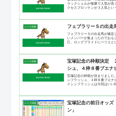
ラックシェルが複勝で人気が高
クセスブロッケンが３人気という
フェブラリーＳの出走
レース情報
フェブラリーＳの出走馬が確定
いメンバーが集まったのでおも
己、ロングプライドにペリエとい
宝塚記念の枠順決定 
レース情報
シュ、４枠８番ブエナ
宝塚記念の枠順が決まりました
ンフラッシュ、４枠８番ブエナ
イシンフラッシュは今回はいい枠
宝塚記念の前日オッズ
レース情報
ン」