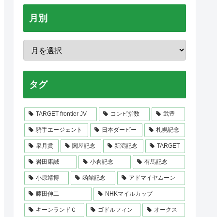
月別
タグ
TARGET frontier JV
コンピ指数
武豊
騎手エージェント
日本ダービー
札幌記念
皐月賞
関屋記念
新潟記念
TARGET
岩田康誠
小倉記念
有馬記念
小原靖博
函館記念
アドマイヤムーン
藤田伸二
NHKマイルカップ
キーンランドＣ
ゴドルフィン
オークス