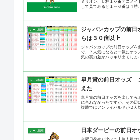
ミリオン、５枠１０番アニメイ
して見てみると１～６番は４勝、
ジャパンカップの前日
レース情報
らは３０倍以上
ジャパンカップの前日オッズを
で、７人気になると一気にオッ
気の実力差がハッキリ出てしまっ
皐月賞の前日オッズ 
レース情報
えた
皐月賞の前日オッズを出してみ
に合わなかったですが、その辺
複勝ではアンライバルドが２人気
日本ダービーの前日オ
レース情報
金曜日発売と比べて上位人気は