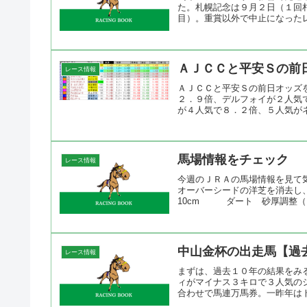
た。札幌記念は９月２日（１回
目）。重賞以外で中止になったレ
ＡＪＣＣと平安Ｓの前
レース情報
ＡＪＣＣと平安Ｓの前日オッズ
２．９倍、デルフォイが２人気
が４人気で８．２倍、５人気がネ
馬場情報をチェック
レース情報
今週のＪＲＡの馬場情報を見
オーバーシードの洋芝を消
10cm ダート 砂厚調整（
中山金杯の出走馬【過
レース情報
まずは、過去１０年の結果をみ
ィがマイナス３キロで３人気の
合わせで馬連万馬券。一昨年はト