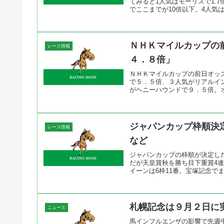
てみると1人気はモーリスで1.7
でここまでが10倍以下。4人気はイ
ＮＨＫマイルカップの
レース情報
４．８倍」
ＮＨＫマイルカップの前日オッ
で５．５倍、３人気がリアルイ
がヘニーハウンドで９．５倍。オ
ジャパンカップ枠順決
レース情報
など
ジャパンカップの枠順が決定し
だが天皇賞秋を勝ち目下重賞4
イーンは6枠11番。宝塚記念でま
札幌記念は９月２日に
ニュース
馬インフルエンザの影響で先週