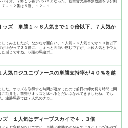
トバイオ、７枠１５番アパパネとなった。秋華賞の馬番別成績を３分割
７～１２番は５勝、１２～１...
オッズ 単勝１～６人気まで１０倍以下、７人気か
出してみましたが、なかなか面白い。１人気～６人気までが１０倍以下
ズが上がって３０倍に。ちょっと面白い感じですが、上位人気と下位人
た感じですね。６頭の馬連ボ...
１人気ロジユニヴァースの単勝支持率が４０％を越
ました。オッズを取得する時間が遅かったので前日の締め切り時間に間
はご勘弁を。前売りオッズと比べるとだいぶなれてきましたね。でも、
、連勝馬券では７人気のナカ...
ッズ １人気はディープスカイで４．３倍
ほとんど変動がないですね。単勝と複勝のゆがみではタケミカヅチやブ