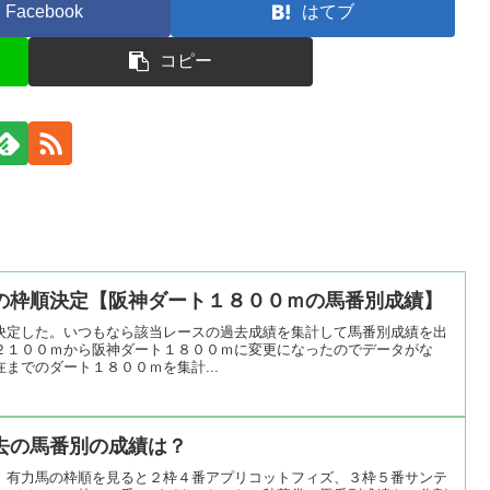
Facebook
はてブ
コピー
の枠順決定【阪神ダート１８００ｍの馬番別成績】
決定した。いつもなら該当レースの過去成績を集計して馬番別成績を出
２１００ｍから阪神ダート１８００ｍに変更になったのでデータがな
までのダート１８００ｍを集計...
去の馬番別の成績は？
。有力馬の枠順を見ると２枠４番アプリコットフィズ、３枠５番サンテ