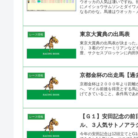
ウオッカの人気は凄いですね。
にメイショウサムソンとダイワ
なるのかな。馬連はウオッカ－メ
東京大賞典の出馬表
レース情報
東京大賞典の出馬表が決まった
リ、３着のヴァーミリアンなど
豊、サクセスブロッケンに内田博
京都金杯の出走馬【過
レース情報
京都金杯は２０００年より距離
へ、マイル前後を得意とする馬
げてきていること。条件馬であれ
【Ｇ１】安田記念の前
レース情報
ル、３人気サトノアラ
今年の安田記念は12頭立てとG