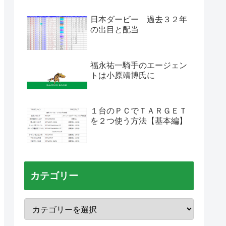
日本ダービー 過去３２年
の出目と配当
福永祐一騎手のエージェン
トは小原靖博氏に
１台のＰＣでＴＡＲＧＥＴ
を２つ使う方法【基本編】
カテゴリー