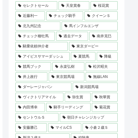
セレクトセール
天皇賞春
桜花賞
近藤利一
チェック騎手
クイーンＳ
北九州記念
馬インフルエンザ
チェック種牡馬
過去データ
南井克巳
騎乗依頼仲介者
東京ダービー
アイビスサマーダッシュ
夏競馬
降級
競馬ブック
永楽弘樹
松沢昭夫
井上政行
東京競馬場
無線LAN
ダーレージャパン
新潟競馬場
ヴィクトリアマイル
弥生賞
秋華賞
内田博幸
騎手リーディング
菊花賞
セントウルＳ
朝日チャレンジカップ
安藤勝己
マイルCS
小倉２歳Ｓ
新潟２歳Ｓ
控除率