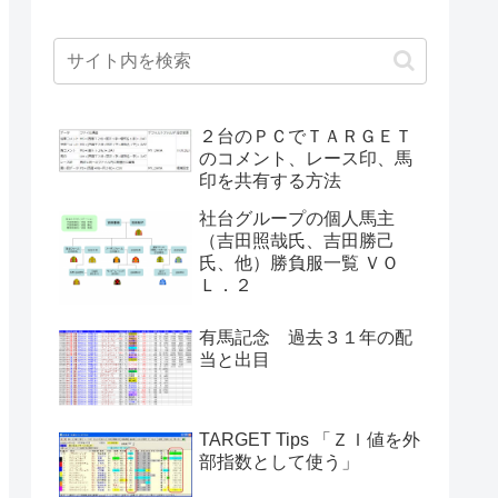
２台のＰＣでＴＡＲＧＥＴ
のコメント、レース印、馬
印を共有する方法
社台グループの個人馬主
（吉田照哉氏、吉田勝己
氏、他）勝負服一覧 ＶＯ
Ｌ．２
有馬記念 過去３１年の配
当と出目
TARGET Tips 「ＺＩ値を外
部指数として使う」