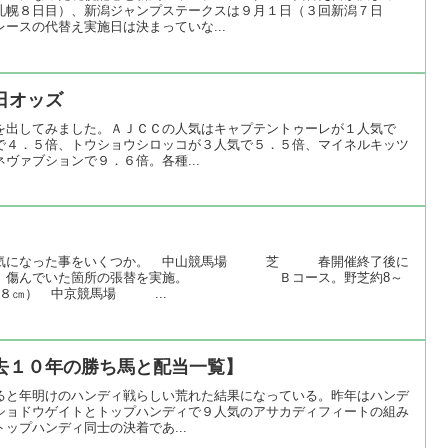
札幌８日目）、新潟ジャンプステークスは９月１日（３回新潟７日
ースの代替え実施日は決まっていな...
日オッズ
を出してみました。ＡＪＣＣの人気はキャプテントゥーレが１人気で
で４．５倍、トウショウシロッコが３人気で５．５倍、マイネルキッツ
ヴァブションで９．６倍。各種...
て気になった事をいくつか。 中山競馬場 芝 春開催終了後に
去し、傷んでいた箇所の張替を実施。 Ｂコース。野芝約8～
８㎝） 中京競馬場 ...
去１０年の勝ち馬と配当一覧】
ると年明けのハンディ戦らしい荒れた結果になっている。昨年はハンデ
ショドウゲイトとトップハンディで９人気のアサカディフィートの組み
ップハンディ同士の決着であ...