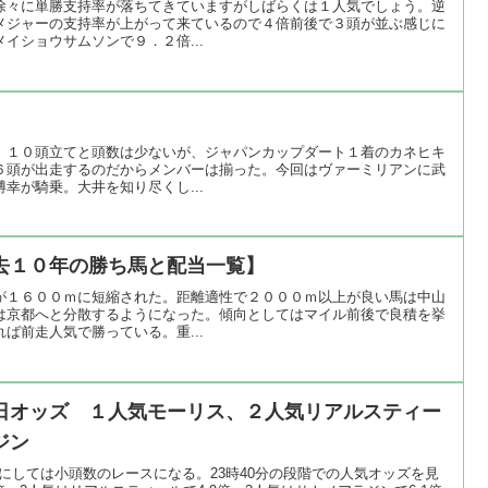
徐々に単勝支持率が落ちてきていますがしばらくは１人気でしょう。逆
メジャーの支持率が上がって来ているので４倍前後で３頭が並ぶ感じに
イショウサムソンで９．２倍...
。１０頭立てと頭数は少ないが、ジャパンカップダート１着のカネヒキ
６頭が出走するのだからメンバーは揃った。今回はヴァーミリアンに武
幸が騎乗。大井を知り尽くし...
去１０年の勝ち馬と配当一覧】
が１６００ｍに短縮された。距離適性で２０００ｍ以上が良い馬は中山
は京都へと分散するようになった。傾向としてはマイル前後で良積を挙
ば前走人気で勝っている。重...
日オッズ １人気モーリス、２人気リアルスティー
ジン
1にしては小頭数のレースになる。23時40分の段階での人気オッズを見