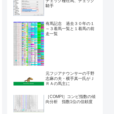
チェック種牡馬、チェック
騎手
有馬記念 過去３０年の１
～３着馬一覧と１着馬の前
走一覧
元フジアナウンサーの千野
志麻の夫・横手真一氏がＪ
ＲＡの馬主に
［COMPI］コンピ指数の傾
向分析 指数1位の信頼度