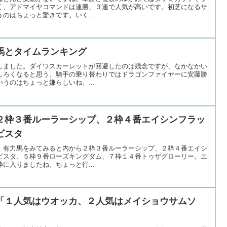
く、アドマイヤコマンドは連勝、３連で人気が高いです。初芝になるサ
のはちょっと驚きです。いく...
馬とタイムランキング
しました。ダイワスカーレットが回避したのは残念ですが、なかなかい
しろくなると思う。騎手の乗り替わりではドラゴンファイヤーに安藤勝
うのはちょっと嫌らしいね。...
２枠３番ルーラーシップ、２枠４番エイシンフラッ
ビスタ
。有力馬をみてみると内から２枠３番ルーラーシップ、２枠４番エイシ
ビスタ、５枠９番ローズキングダム、７枠１４番トゥザグローリー。エ
に入りましたね。ちょっと行...
「１人気はウオッカ、２人気はメイショウサムソ