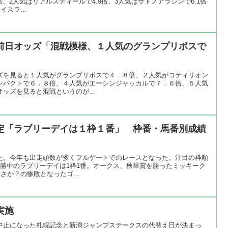
倍、2人気はリアルスティールで4.9倍、3人気はサトノアラジンで6.1倍
スラ...
前日オッズ「混戦模様、１人気のグランプリボスで
ズを見ると１人気がグランプリボスで４．８倍、２人気がコティリオン
ンパクトで６．８倍、４人気がエーシンジャッカルで７．６倍、５人気
ッズを見ると混戦というのが...
定「ラブリーデイは１枠１番」 枠番・馬番別成績
た。今年も出走頭数が多くフルゲートでのレースとなった。注目の枠順
連勝中のラブリーデイは1枠1番。オークス、秋華賞を勝ったミッキーク
さか？の惨敗となったゴ...
実施
中止になった札幌記念と新潟ジャンプステークスの代替え日が決まっ