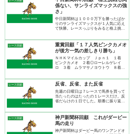
レース回顧
ですか。まあ...
係ない、サンライズマックスの強
さ」
中日新聞杯は１０００万下を勝ったばか
りのサンライズマックスが１人気に応え
て快勝。レースっぷりをみると格上挑戦
の競馬ではない強さを感じた。１０００
ｍ通過が５８秒５のやや早い流れを最後
方から追走したサンライズマックスは３
重賞回顧「１７人気ピンクカメオ
レース回顧
コーナーから４コーナーに...
が後方一気の差しきり勝ち」
ＮＨＫマイルカップ Ｊｐｎ１ １着
ピンクカメオ ２着◎ローレルゲレイ
ロ ３着 ムラマサノヨウトウ ８着○
マイネルシーガル ラップ 12.1-10.5-
11.6-12.0-12.3-11.5-11.7-12.6 各馬がい
いスタートを切ったの...
反省、反省、また反省
レース回顧
先週の日曜日は７レースで馬券を買って
当たったのはたったの１レースだけ。反
省だらけの１日でした。順番に振り返っ
てみると小倉８レースは芝１２００ｍ
戦。小倉の芝１２００ｍは持ち時計のあ
る馬が走るのでここは走破タイムランキ
神戸新聞杯回顧 これがダービー
レース回顧
ング１位のゼンノゴウシュウ...
馬の走り
神戸新聞杯はダービー馬のワンアンドオ