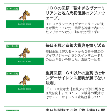
とっていたのに田島騎手だけは最初から
内に突っ込む気でいたようだったね。馬
ＪＢＣの回顧「強すぎるヴァーミ
レース回顧
場適性もあるだろうけどよ...
リアンと地方馬初優勝のフジノウ
ェーブ」
ＪＢＣクラシックはヴァーミリアンの強
さが際だっていた。武豊も冷静で内にい
たフリオーソが先に動いたが慌てずにジ
ッとして内に進路をとって、ワンテンポ
遅らせて仕掛けると一気に内から伸びて
きた。このメンバーで４馬身差、しかも
毎日王冠と京都大賞典を振り返る
レース回顧
直線はほとんど追っていな...
毎日王冠は好スタートから２番手追走の
ダイワメジャーがダンスインザムードと
のたたき合いを制した。直線で一旦ダン
スインザムードに差されたが、安藤勝己
が気合いを注入すると２の脚を使って差
しかえした。ダイワメジャーは安藤勝己
重賞回顧「Ｇ１以外の重賞ではサ
レース回顧
と手が合うのか道中の折り...
ンデーサイレンス産駒が勝てない
法則」
『 ＣＢＣ賞考査【血統タイプ別出馬表と
血統傾向】』でＧ１レース以外の重賞で
はサンデーサイレンス産駒は勝っていな
い事に気がついたが、その法則は継続し
てしまったな。血統ではNasrullah系がい
いと書いて人気のない２頭が２着、３着
中日新聞杯の回顧「格上挑戦も関