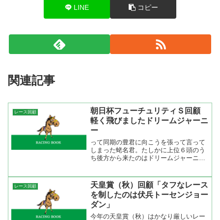
LINE
コピー
関連記事
朝日杯フューチュリティＳ回顧
レース回顧
軽く飛びましたドリームジャーニ
ー
って同期の豊君に向こうを張って言って
しまった蛯名君。たしかに上位６頭のう
ち後方から来たのはドリームジャーニー
だけ。前半１０００ｍ５８秒９で後半１
０００ｍ５９秒５の上がりが掛かる展
開。良馬場発表も昨日の雨で水分を含ん
天皇賞（秋）回顧「タフなレース
レース回顧
で力がいる馬場。直線で逃げ...
を制したのは伏兵トーセンジョー
ダン」
今年の天皇賞（秋）はかなり厳しいレー