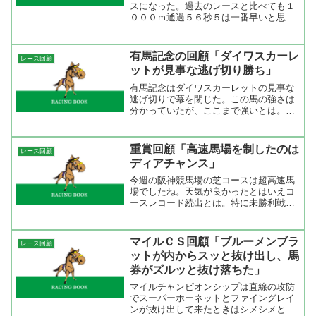
スになった。過去のレースと比べても１
０００ｍ通過５６秒５は一番早いと思
う。２００３年のシンボリクリスエスが
勝った時はローエングリンにゴーステデ
ィが絡んでいってハイペースになった
有馬記念の回顧「ダイワスカーレ
レース回顧
が、今回はシルポートの単騎に...
ットが見事な逃げ切り勝ち」
有馬記念はダイワスカーレットの見事な
逃げ切りで幕を閉じた。この馬の強さは
分かっていたが、ここまで強いとは。逃
げのペースも絶妙で前半１０００ｍ通過
は５９秒６とやや早め。だけど、坂の登
りでグッとペースを落として１３秒台を
重賞回顧「高速馬場を制したのは
レース回顧
２回刻む。そして、後続が...
ディアチャンス」
今週の阪神競馬場の芝コースは超高速馬
場でしたね。天気が良かったとはいえコ
ースレコード続出とは。特に未勝利戦の
芝１８００ｍでダイワチャームが出した
タイムは脅威の１分４５秒５。未勝利戦
でこの時計がでてしまうと馬場が速すぎ
マイルＣＳ回顧「ブルーメンブラ
レース回顧
でしょう。ここまで早い時...
ットが内からスッと抜け出し、馬
券がズルッと抜け落ちた」
マイルチャンピオンシップは直線の攻防
でスーパーホーネットとファイングレイ
ンが抜け出して来たときはシメシメと思