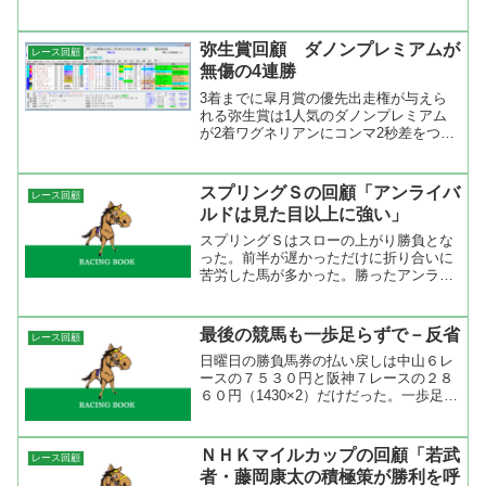
っていたのに内からキャロットファーム
の勝負服がスッと伸びて「ぎゃー！」。
僕の馬券はズルッと抜け落ちてしまっ
弥生賞回顧 ダノンプレミアムが
レース回顧
た。予想通りの３点買いプ＋...
無傷の4連勝
3着までに皐月賞の優先出走権が与えら
れる弥生賞は1人気のダノンプレミアム
が2着ワグネリアンにコンマ2秒差をつけ
て完勝。これで、ダノンプレミアムは無
傷の4連勝。走破タイムは2分1秒0と速く
はないが、先行して上がり3Fが34秒1で
スプリングＳの回顧「アンライバ
レース回顧
は走っている。...
ルドは見た目以上に強い」
スプリングＳはスローの上がり勝負とな
った。前半が遅かっただけに折り合いに
苦労した馬が多かった。勝ったアンライ
バルドは好位外目で前半はやや行きたが
っていたが、途中から落ち着いた。４コ
ーナーから直線にかけての勝負所でスッ
最後の競馬も一歩足らずで－反省
レース回顧
と上がって行って、直線追...
日曜日の勝負馬券の払い戻しは中山６レ
ースの７５３０円と阪神７レースの２８
６０円（1430×2）だけだった。一歩足ら
ずと言うのは、軸馬の成績は８レース中
７レースで３着以内に来ているにも関わ
らず、相手がいないために的中したのは
ＮＨＫマイルカップの回顧「若武
レース回顧
たったの２つ。中山...
者・藤岡康太の積極策が勝利を呼