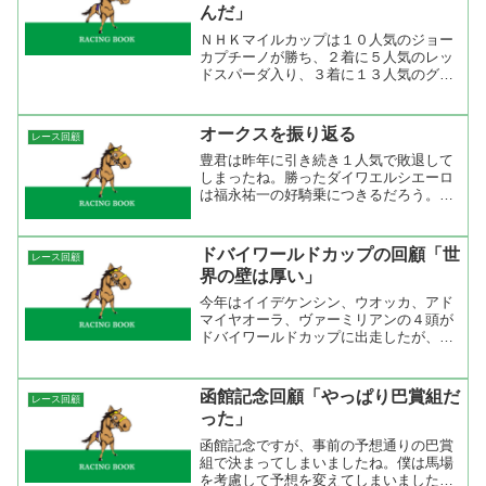
んだ」
ＮＨＫマイルカップは１０人気のジョー
カプチーノが勝ち、２着に５人気のレッ
ドスパーダ入り、３着に１３人気のグラ
ンプリエンゼルが入って３連単は２００
万馬券の大荒れになった。レースはゲッ
トフルマークスがジワッとハナに行き、
オークスを振り返る
レース回顧
２番手にジョーカプチーノ...
豊君は昨年に引き続き１人気で敗退して
しまったね。勝ったダイワエルシエーロ
は福永祐一の好騎乗につきるだろう。昨
日の馬場を考えれば先行した方がいいに
決まっているからね。それを、実行出来
るかどうかはその馬の脚質（適性）によ
ドバイワールドカップの回顧「世
レース回顧
るだろうが新馬、紅梅賞と...
界の壁は厚い」
今年はイイデケンシン、ウオッカ、アド
マイヤオーラ、ヴァーミリアンの４頭が
ドバイワールドカップに出走したが、世
界の壁にはじき返されてしまった。イイ
デケンシンはスタートから気合いを入れ
てハナを切ったが内から来た馬と競っ
函館記念回顧「やっぱり巴賞組だ
レース回顧
て、息を入れるところがなく...
った」
函館記念ですが、事前の予想通りの巴賞
組で決まってしまいましたね。僕は馬場
を考慮して予想を変えてしまいました