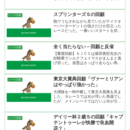
が、予想以上に馬場が回復していたよう
です。レースはメイショウレガーロが先
手を取る展開。岩田康誠だったのでちょ
スプリンターズＳの回顧
レース回顧
っと嫌な感じがしていました...
熱でうなされながら見ていたがテイクオ
ーバーターゲットの強さだけが目立った
レースだった。一番いいスタートを切っ
たのはサイレントウィットネスだったが
ハナには行きたくないようで抑え気味。
そのうちにいたテイクオーバーターゲッ
全く当たらない－回顧と反省
レース回顧
トは２の脚が早くサイレン...
【重賞回顧】ＡＪＣＣは柴田善臣先生の
好騎乗でシルクフェイマスがまんまと逃
げ切った。道悪はさっぱり走らない馬だ
と分かっていたのでバッサリ切ったけ
ど、アレだけ気分良く逃げられるとどう
しようもない。シルクフェイマスは道悪
東京大賞典回顧「ヴァーミリアン
レース回顧
競馬は苦手という認識が騎手...
はやっぱり強かった」
大掃除を一時中断して東京大賞典を見ま
した。９レースでは水が浮いた馬場でし
たが、メインレースではだいぶ水が引い
たようですね。この馬場だと後ろから行
く馬は厳しいと見ていたので、縦目も押
さえた方がいいかなって思ったけど初志
デイリー杯２歳Ｓの回顧「キャプ
レース回顧
貫徹で行きました。 レー...
テントゥーレが快勝で良血開
花？」