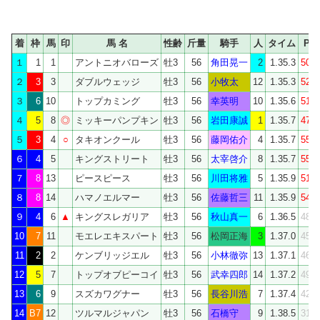
着
枠
馬
印
馬 名
性齢
斤量
騎手
人
タイム
PCI
１
1
1
アントニオバローズ
牡3
56
角田晃一
2
1.35.3
50.7
２
3
3
ダブルウェッジ
牡3
56
小牧太
12
1.35.3
52.3
３
6
10
トップカミング
牡3
56
幸英明
10
1.35.6
51.6
４
5
8
◎
ミッキーパンプキン
牡3
56
岩田康誠
1
1.35.7
47.3
５
3
4
○
タキオンクール
牡3
56
藤岡佑介
4
1.35.7
55.0
６
4
5
キングストリート
牡3
56
太宰啓介
8
1.35.7
55.8
７
8
13
ピースピース
牡3
56
川田将雅
5
1.35.9
51.6
８
8
14
ハマノエルマー
牡3
56
佐藤哲三
11
1.35.9
54.0
９
4
6
▲
キングスレガリア
牡3
56
秋山真一
6
1.36.5
48.0
10
7
11
モエレエキスパート
牡3
56
松岡正海
3
1.37.0
45.0
11
2
2
ケンブリッジエル
牡3
56
小林徹弥
13
1.37.1
46.7
12
5
7
トップオブピーコイ
牡3
56
武幸四郎
14
1.37.2
49.2
13
6
9
スズカワグナー
牡3
56
長谷川浩
7
1.37.4
42.5
14
B7
12
ツルマルジャパン
牡3
56
石橋守
9
1.38.5
31.9