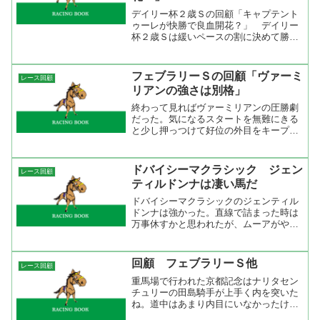
デイリー杯２歳Ｓの回顧「キャプテント
ゥーレが快勝で良血開花？」 デイリー
杯２歳Ｓは緩いペースの割に決めて勝負
のレースになった。成績の「ゴール前３
Ｆ位置」をみると分かるが先行して粘っ
ているのは勝ったキャプテントゥーレだ
フェブラリーＳの回顧「ヴァーミ
レース回顧
け。２着にはスタートが悪...
リアンの強さは別格」
終わって見ればヴァーミリアンの圧勝劇
だった。気になるスタートを無難にきる
と少し押っつけて好位の外目をキープ。
直線は馬なりで先頭に立つとあとはゴー
ルまで一直線。タイムは特に速くはない
が積極的に勝ちに行く競馬をしての結果
ドバイシーマクラシック ジェン
レース回顧
だからね。武豊にとっては...
ティルドンナは凄い馬だ
ドバイシーマクラシックのジェンティル
ドンナは強かった。直線で詰まった時は
万事休すかと思われたが、ムーアがやや
強引に外に出してからの伸び脚は凄い。
不利がなければもっと楽に勝っていたで
しょうね。このレースもドバイデューテ
回顧 フェブラリーＳ他
レース回顧
ィフリーも共通するのは逃...
重馬場で行われた京都記念はナリタセン
チュリーの田島騎手が上手く内を突いた
ね。道中はあまり内目にいなかったけど
３、４コーナーで他の騎手が外に進路を