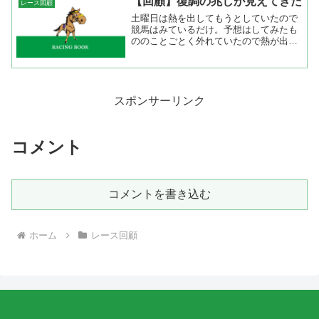
【回顧】復調の兆しが見えてきた
レース回顧
に抜け出してきたからね。...
土曜日は熱を出してもうとしていたので
競馬はみているだけ。予想はしてみたも
ののことごとく外れていたので熱が出て
よかった。熱も下がって体調が回復した
日曜日は久々に軸馬予想をアップ。結果
は重賞を除けば４戦３連対。儲かってい
いはずなのにひとつしか当...
スポンサーリンク
コメント
コメントを書き込む
ホーム
レース回顧