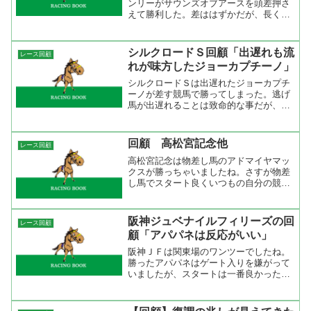
ンリーがサウンズオブアースを頭差押さ
えて勝利した。差ははずかだが、長く脚
を使っているし強い内容と言えるレース
だった。 レースの流れは1000m通過が
60秒8と馬場を考慮すると平均ペース。
シルクロードＳ回顧「出遅れも流
レース回顧
しかし、そこからの...
れが味方したジョーカプチーノ」
シルクロードＳは出遅れたジョーカプチ
ーノが差す競馬で勝ってしまった。逃げ
馬が出遅れることは致命的な事だが、流
れが緩かった事と揉まれずにすんだのが
良かったのかも。ペースを見ると前半３
Ｆが３４秒８、後半３Ｆが３３秒４だか
回顧 高松宮記念他
レース回顧
ら、このクラスの流れとし...
高松宮記念は物差し馬のアドマイヤマッ
クスが勝っちゃいましたね。さすが物差
し馬でスタート良くいつもの自分の競馬
に徹した結果でした。本命に推したプレ
シャスカフェはまさかの出遅れ。「これ
で勝ったら相当強いよな～」と思いつつ
阪神ジュベナイルフィリーズの回
レース回顧
見ていたら道中グングン上...
顧「アパパネは反応がいい」
阪神ＪＦは関東場のワンツーでしたね。
勝ったアパパネはゲート入りを嫌がって
いましたが、スタートは一番良かった。
好位で脚を溜めてというよりも掛からな
いように鞍上が苦労していたように見え
た。それでも、直線の反応は良くてすぐ