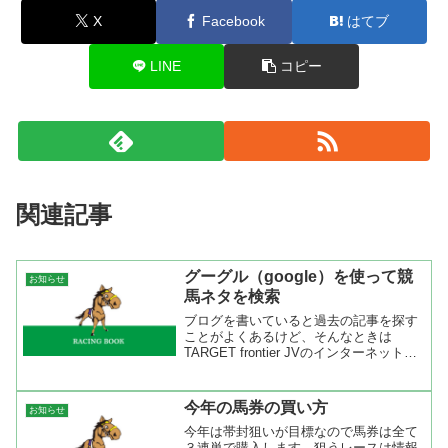
X
Facebook
はてブ
LINE
コピー
関連記事
グーグル（google）を使って競
お知らせ
馬ネタを検索
ブログを書いていると過去の記事を探す
ことがよくあるけど、そんなときは
TARGET frontier JVのインターネットリ
ンクを使えば騎手、調教師、馬主、生産
者、種牡馬などの検索を右クリック１発
でおこなえるのですが、これだと右クリ
今年の馬券の買い方
お知らせ
ックメニュ...
今年は帯封狙いが目標なので馬券は全て
３連単で購入します。狙うレースは情報