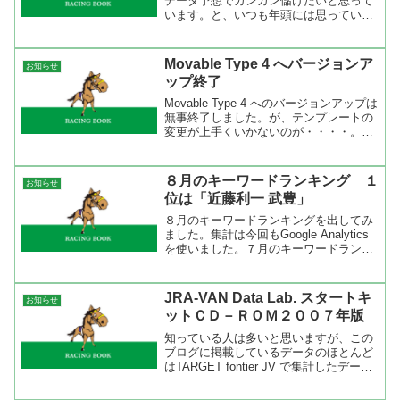
データ予想でガンガン儲けたいと思って
います。と、いつも年頭には思っている
のですがいつも尻つぼみで・・・。 昨
年はディーインパクトという強い馬を中
心に古馬戦線は動いていましたが、今年
Movable Type 4 へバージョンア
お知らせ
はその...
ップ終了
Movable Type 4 へのバージョンアップは
無事終了しました。が、テンプレートの
変更が上手くいかないのが・・・・。当
分はこのままの状態で。
８月のキーワードランキング １
お知らせ
位は「近藤利一 武豊」
８月のキーワードランキングを出してみ
ました。集計は今回もGoogle Analytics
を使いました。７月のキーワードランキ
ングと比べると上位は変わらないです
ね。「近藤利一」「武豊」「アドマイヤ
ムーン」とおなじみのキーワードが８月
JRA-VAN Data Lab. スタートキ
お知らせ
も人気でし...
ットＣＤ－ＲＯＭ２００７年版
知っている人は多いと思いますが、この
ブログに掲載しているデータのほとんど
はTARGET fontier JV で集計したデータ
です。TARGET frontier JVというと機能
が豊富で敷居が高いと思われがちです