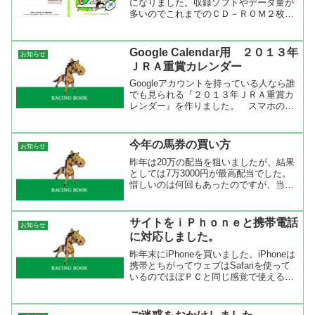
になりました。収録ソフトやデータ量が
多いのでこれまでのＣＤ－ＲＯＭ２枚で
は納まりきれないのでＤＶＤ－ＲＯＭに
なったようです。このブログで掲載して
いるデータや予想時の出馬表などは
Google Calendar用 ２０１３年
お知らせ
TARGET frontie...
ＪＲＡ重賞カレンダー
Googleアカウントを持っている人なら誰
でも見られる『２０１３年ＪＲＡ重賞カ
レンダー』を作りました。 スマホの普
及でGoogleアカウントを持つ人が増えま
した。特にアンドロイド系スマートフォ
ンは最初にGoogleアカウントを作らされ
今年の馬券の買い方
お知らせ
るから...
昨年は20万の配当を狙いましたが、結果
としては7万3000円が最高配当でした。
惜しいのは何回もあったのですが、当た
らなければ意味がないですね。今年も狙
いは20万超馬券ですが、狙い方としては
ヒットの延長がホームランというかたち
サイトをｉＰｈｏｎｅと携帯電話
お知らせ
で行きたいと思い...
に対応しました。
昨年末にiPhoneを買いました。iPhoneは
携帯とちがってウェブはSafariを使って
いるのでほぼＰＣと同じ感覚で使えるの
ですが、文字が小さいの難点。そこで、
iPhone用に変換してくれるソフトを見つ
けたので入れてみました。それと、こ