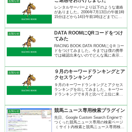
ご迷惑をおかけしました
お知らせ
れ...
レンタルサーバーより以下のような連絡
がありました。2006年7月13日の午後1時
15分ほどから14日午前1時ほどまでに
s2.80code.comからs17.80code.comまで
のサーバー、また当サービスのコントロ
ールパネル機能へのアクセ...
DATA ROOMにQRコードをつけ
お知らせ
てみた
RACING BOOK:DATA ROOMにＱＲコー
ドをつけてみました。今までは僕の携帯
では確認出来ないのでどんな風に表示さ
れるか分からないのでつけていなかった
けど、最近のブログを見ると結構ＱＲコ
ードをつけているブログを見るので僕も
９月のキーワードランキングとア
お知らせ
習ってみ...
クセスランキング
９月のキーワードランキングとアクセス
ランキングを出してみました。キーワー
ドランキングで８月と比べて上位に来た
のは、「千野志麻夫」「横手真一」「四
位洋文 骨折」ですね。千野志麻は元フジ
テレビのアナウンサーでチノパンの愛称
競馬ニュース専用検索プラグイン
お知らせ
で呼ばれていました。そ...
先日、Google Custom Search Engineで
つくった競馬ニュース専用の検索ページ
（ サイト内検索と競馬ニュース専用検
索）が我ながら使えることが分かった。