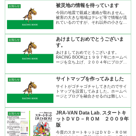
が、目的をもって使うとこれ...
被災地の情報を待っています
お知らせ
今回の地震で親戚と連絡が取れません。
被害の大きな地域はテレビ等で情報が流
れているのですが、それ以外の小さな場
所の情報が全然入りません。どなたか、
情報を持っている方は書き込み宜しくお
願いします。 【追記】 今日
あけましておめでとうございま
お知らせ
（3/15）、宮城県に住む5家族...
す。
あけましておめでとうございます。
RACING BOOKは１９９７年にホームペ
ージを立ち上げ、２００４年にブログに
変更して今年で１６年目になります。こ
こまで続けてこられたのは多くの方にア
クセスして頂いたからです。１９８０年
サイトマップを作ってみました
お知らせ
代後半から右肩下がり...
サイトがゴチャゴチャしてきたのでサイ
トマップを設置してみました。ホームペ
ージとブログを融合させるのは難しいで
すね。まだまだ試行錯誤が続きます。
JRA-VAN Data Lab. スタートキ
お知らせ
ットＤＶＤ－ＲＯＭ ２００９年
版
今度のスタートキットはＤＶＤ－ＲＯＭ