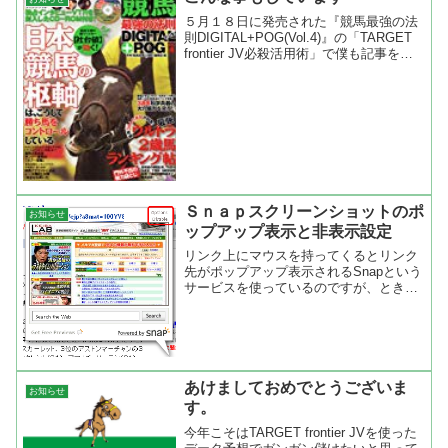
ームページは少なか...
５月１８日に発売された『競馬最強の法
則DIGITAL+POG(Vol.4)』の「TARGET
frontier JV必殺活用術」で僕も記事を書
かせてもらいました。CD-ROMに収録さ
れている競馬ソフトの無料使用期間は過
ぎてしまいましたが、T...
Ｓｎａｐスクリーンショットのポ
お知らせ
ップアップ表示と非表示設定
リンク上にマウスを持ってくるとリンク
先がポップアップ表示されるSnapという
サービスを使っているのですが、ときど
き鬱陶しく感じることがあった。最近に
なって知ったことだが、このポップアッ
プを表示出来ないようにアクセスする側
で設定することが出来...
あけましておめでとうございま
お知らせ
す。
今年こそはTARGET frontier JVを使った