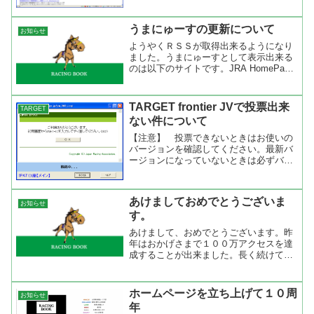
これを、TARGET frontier JVのインター
ネットリンクに入...
うまにゅーすの更新について
お知らせ
ようやくＲＳＳが取得出来るようになり
ました。うまにゅーすとして表示出来る
のは以下のサイトです。JRA HomePage
お知らせラジオNIKKEI 競馬ニュース サ
ンスポ.com 競馬 競馬 -
nikkansports.comnetkei...
TARGET frontier JVで投票出来
TARGET
ない件について
【注意】 投票できないときはお使いの
バージョンを確認してください。最新バ
ージョンになっていないときは必ずバー
ジョンアップをしてください。最新バー
ジョンは『TARGET Diffusion』で確認で
きます。 TARGET frontier J...
あけましておめでとうございま
お知らせ
す。
あけまして、おめでとうございます。昨
年はおかげさまで１００万アクセスを達
成することが出来ました。長く続けてい
ればいつかは到達するアクセス数です
が、ここまで来たかって感じがしていま
す。今年も飽きられないようにまめに更
ホームページを立ち上げて１０周
お知らせ
新して行きたいと思います。...
年