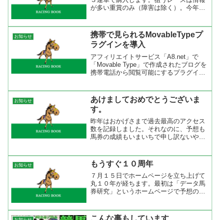
が多い重賞のみ（障害は除く）。今年の
重賞カレンダーをみると芝・ダートの重
賞は全部で１２６レース。全ての重賞を
買ったとして全部で２５万２０００円の
携帯で見られるMovableTypeプ
お知らせ
投資。 買い方は１×２×...
ラグインを導入
アフィリエイトサービス「A8.net」で
「Movable Type」で作成されたブログを
携帯電話から閲覧可能にするプラグイン
が出たので早速導入してみました。アフ
ィリエイトサービス「A8.net」を利用し
ている人なら誰でも使えます。F@N C...
あけましておめでとうございま
お知らせ
す。
昨年はおかげさまで過去最高のアクセス
数を記録しました。それなのに、予想も
馬券の成績もいまいちで申し訳ないやら
情けないやらで。年々、競馬の予想が下
手になっている感じがしているので、こ
こはひとつ初心に返ってシンプルな予想
もうすぐ１０周年
お知らせ
を心がけたいと思います。...
７月１５日でホームページを立ち上げて
丸１０年が経ちます。最初は「データ馬
券研究」というホームページで予想のペ
ージを持たせてもらった。その後、独り
立ちしてレーシングブック（RACING
BOOK）を立ち上げた。まだ、競馬のホ
こんな事もしています
お知らせ