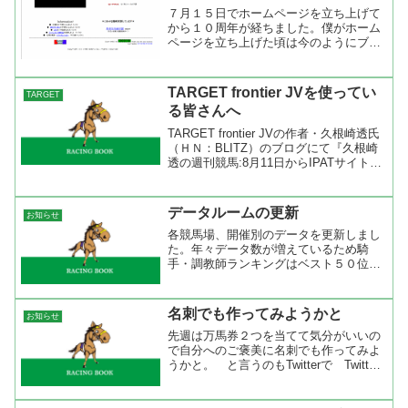
７月１５日でホームページを立ち上げて
から１０周年が経ちました。僕がホーム
ページを立ち上げた頃は今のようにブロ
グで簡単に自分のページを持てるわけで
もなく、またHTMLの知識もないのでホ
ームページビルダーを使ってホームペー
TARGET frontier JVを使ってい
TARGET
ジの内容を作り、プロバ...
る皆さんへ
TARGET frontier JVの作者・久根崎透氏
（ＨＮ：BLITZ）のブログにて『久根崎
透の週刊競馬:8月11日からIPATサイトの
仕様が変更されるようです』という内容
の記事がありました。 今週の土曜日
（８月１１日）にＩＰＡＴのログイ...
データルームの更新
お知らせ
各競馬場、開催別のデータを更新しまし
た。年々データ数が増えているため騎
手・調教師ランキングはベスト５０位ま
で、その他のデータはベスト１００位ま
で掲載しました。
名刺でも作ってみようかと
お知らせ
先週は万馬券２つを当てて気分がいいの
で自分へのご褒美に名刺でも作ってみよ
うかと。 と言うのもTwitterで Twitter /
donpy: おお、前川企画さまだ！ RT
@CDiP: goryugo, just anotherlifeh...