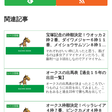
関連記事
宝塚記念の枠順決定！ウオッカ２
レース情報
枠２番、ダイワメジャー６枠１１
番、メイショウサムソン８枠１７
番
それぞれがいい枠に入ったと思う。逃げ
るのは多分アドマイヤメインだろう。近
藤利一は３頭出しなのでアドマイヤムー
ンにとって有利な展開を作るのではなか
ろうか。マイソールサウンド、コスモバ
ルク、シャドウゲイト辺りが絡んでくる
オークスの出馬表【過去１５年の
レース情報
か。ダイワメジャーはペー...
出目一覧】
オークスの出馬表が決まったところでい
つものように出目を出してみました。こ
れをみると過去15年で勝ち馬を出してい
ないのは１、７、８、１１、１２、１
４、１７、１８番。逆に成績が良いのは
３、５、１３、１６番。出走馬に照らし
オークス枠順決定！ベッラレイア
レース情報
合わせてみると良い馬番を...
４枠７番、ピンクカメオ４枠８