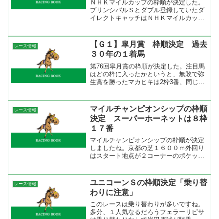
ＮＨＫマイルカップの枠順が決定した。
プリンシパルＳとダブル登録していたダ
イレクトキャッチはＮＨＫマイルカップ
出走を選択。ここで、賞金が加算できな
ければダービーには出走できない。メン
バー的にらくなプリンシパルＳを捨てて
【Ｇ１】皐月賞 枠順決定 過去
レース情報
こちらに回って来たからに...
３０年の１着馬
第76回皐月賞の枠順が決定した。注目馬
はどの枠に入ったかというと、無敗で弥
生賞を勝ったマカヒキは2枠3番、同じく
無敗のサトノダイヤモンドは6枠11番、
弥生賞2着のリオンディーズは8枠16番、
弥生賞3着のエアスピネルは7枠15番、3
マイルチャンピオンシップの枠順
レース情報
連勝で若葉...
決定 スーパーホーネットは８枠
１７番
マイルチャンピオンシップの枠順が決定
しましたね。京都の芝１６００ｍ外回り
はスタート地点が２コーナーのポケット
からで３コーナーまでの直線が７００ｍ
ぐらいあるので枠順の有利不利はないよ
うに思えるが、実際にどうだったか過去
ユニコーンＳの枠順決定「乗り替
レース情報
２２年の成績を集計してみ...
わりに注意」
このレースは乗り替わりが多いですね。
多分、１人気なるだろうフェラーリピサ