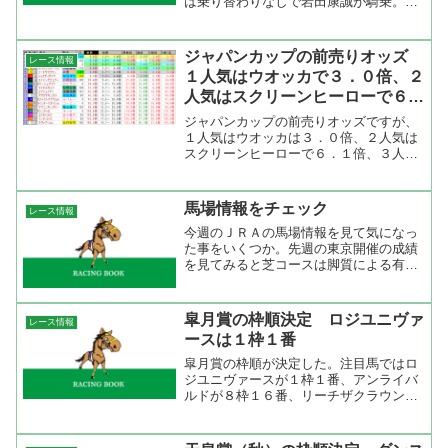
は乗り替わりなしで岩田康誠が騎乗。ロ
ングプライドは河北道から武豊にスイッ
チ。所属の河北をを下ろしてまで武豊を
起用すると言うことは、勝負に来てい
ジャパンカップの前売りオッズ
レース情報
る。シャドウストライプは安...
１人気はウオッカで３．０倍、２
人気はスクリーンヒーローで６．
１倍
ジャパンカップの前売りオッズですが、
１人気はウオッカは３．０倍、２人気は
スクリーンヒーローで６．１倍、３人気
はコンデュイットで６．５倍でした。１
人気のウオッカは抜けているが、２人気
以下は混戦。明日以降はスクリーンヒー
馬場情報をチェック
レース情報
ロー、コンデュイット、オ...
今週のＪＲＡの馬場情報を見て気になっ
た事をいくつか。先週の東京開催の成績
を見てみると芝コースは脚質による有利
不利はなくペースによっての不利ぐらい
でおおむね力通りの決着になっていた。
馬場状態がいいので今週もこの傾向は続
皐月賞の枠順決定 ロジユニヴァ
レース情報
くと思う。京都も先行・差...
ースは１枠１番
皐月賞の枠順が決定した。注目馬ではロ
ジユニヴァースが１枠１番、アンライバ
ルドが８枠１６番、リーチザクラウンが
８枠１８番と、有力馬が内と外に分かれ
た。リーチザクラウンの武豊にとっては
この枠はイヤでしょうね。ここだと、故