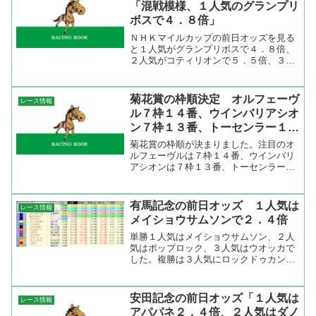
「混戦模様、１人気のグランプリ
ボスで４．８倍」
ＮＨＫマイルカップの前日オッズを見る
と１人気がグランプリボスで４．８倍、
２人気がコティリオンで５．５倍、３人
気がリアルインパクトで６．８倍、４人
気がエーシンジャッカルで７．６倍、５
人気がヘニーハウンドで９．５倍。オッ
菊花賞の枠順決定 オルフェーヴ
レース情報
ズを見ると混戦というのが...
ル７枠１４番、ウインバリアシオ
ン７枠１３番、トーセンラー１枠
１番
菊花賞の枠順が決まりました。注目のオ
ルフェーヴルは７枠１４番、ウインバリ
アシオンは７枠１３番、トーセンラーは
１枠１番です。長丁場の菊花賞なので枠
順による有利不利はあまりないと思って
いましたが、過去の成績をみると真ん中
有馬記念の前日オッズ １人気は
レース情報
よりも内枠の方が成績がい...
メイショウサムソンで２．４倍
単勝１人気はメイショウサムソン、２人
気はポップロック、３人気はウオッカで
した。複勝は３人気にロックドゥカン
ブ、４人気にダイワスカーレット、５人
気にウオッカと単勝とは違う売れ方をし
ていました。ダイワメジャーが６人気と
安田記念の前日オッズ「１人気は
レース情報
いうのはちょっと人気がない...
アパパネ２．４倍、２人気はダノ