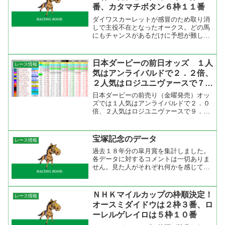
番、カタマチボタン６枠１１番
ダイワスカーレットが感冒のため取り消
しで主役不在となったオークス。どの馬
にもチャンスがあるだけに予想が難し
い。繊細な牝馬は乗り慣れた騎手が連続
して騎乗するのがベスト。しかも、それ
が若い３歳馬ならなおさらのこと。過去
日本ダービーの前日オッズ １人
レース情報
２１年の連対馬（４２頭）で...
気はアンライバルドで２．２倍、
２人気はロジユニヴァースで７．
９倍
日本ダービーの前売り（金曜発売）オッ
ズでは１人気はアンライバルドで２．０
倍、２人気はロジユニヴァースで９．２
倍、３人気はセイウンワンダーで１１．
４倍、４人気はリーチザクラウンで１
１．９倍でしたが、土曜日の前日オッズ
宝塚記念のデータ
レース情報
では１人気と２人気は変わら...
過去１８年分の皐月賞を集計しました。
各データに対するコメントは一切ありま
せん。見た人がそれぞれ何かを感じてい
ただければと思います。データの集計と
出力にはTARGET frontier JVを使ってい
ます。
ＮＨＫマイルカップの枠順決定！
レース情報
オースミダイドウは２枠３番、ロ
ーレルゲレイロは５枠１０番