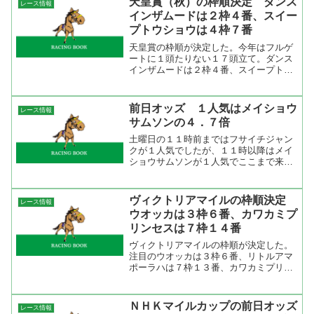
天皇賞（秋）の枠順決定 ダンス
レース情報
意に出遅れでもしない限り...
インザムードは２枠４番、スイー
プトウショウは４枠７番
天皇賞の枠順が決定した。今年はフルゲ
ートに１頭たりない１７頭立て。ダンス
インザムードは２枠４番、スイープトウ
ショウは４枠７番、外枠が欲しかったダ
イワメジャーは７枠１４番を引いた。
2006年10月29日(日)4回東京8日目
前日オッズ １人気はメイショウ
レース情報
15:40発走1...
サムソンの４．７倍
土曜日の１１時前まではフサイチジャン
クが１人気でしたが、１１時以降はメイ
ショウサムソンが１人気でここまで来て
います。単勝と複勝の関係を見てみると
単勝５人気のドリームパスポートが複勝
では１人気。時系列でみると土曜日の夕
ヴィクトリアマイルの枠順決定
レース情報
方に大量に投票がありまし...
ウオッカは３枠６番、カワカミプ
リンセスは７枠１４番
ヴィクトリアマイルの枠順が決定した。
注目のウオッカは３枠６番、リトルアマ
ポーラハは７枠１３番、カワカミプリン
セスは隣の１４番。東京芝１６００ｍの
枠順別成績（２００７年から先週まで、
オープン以上）をみるとウオッカの入っ
ＮＨＫマイルカップの前日オッズ
レース情報
た６番が一番いい成績を残...