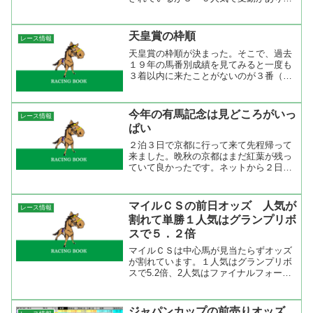
う。現在、３人気のショウリュウムーン
と４人気のシンメイフジは何度か人気が
入れ替わっている。また、オウケンサク
天皇賞の枠順
レース情報
ラとアニメイトバイオも差...
天皇賞の枠順が決まった。そこで、過去
１９年の馬番別成績を見てみると一度も
３着以内に来たことがないのが３番（リ
ンカーン）、３着が１度だけが５番（ア
サクサデンエン）と１１番（ストーミー
カフェ）と１７番（アドマイヤグルー
今年の有馬記念は見どころがいっ
レース情報
ヴ）、２着が１度だけが１５...
ぱい
２泊３日で京都に行って来て先程帰って
来ました。晩秋の京都はまだ紅葉が残っ
ていて良かったです。ネットから２日以
上も離れているといろいろなニュースが
ありますね。中でも、興味深かったのが
有馬記念の鞍上について。ロックドゥカ
マイルＣＳの前日オッズ 人気が
レース情報
ンブはキネーンというはだ...
割れて単勝１人気はグランプリボ
スで５．２倍
マイルＣＳは中心馬が見当たらずオッズ
が割れています。１人気はグランプリボ
スで5.2倍、2人気はファイナルフォーム
で7.3倍、3人気はストロングリターンで
8.6倍、4人気はサダムパテックで8.9倍、
5人気はシルポートで11.7倍となってい
ジャパンカップの前売りオッズ