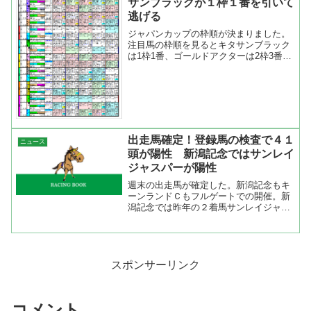
サンブラックが１枠１番を引いて
逃げる
ジャパンカップの枠順が決まりました。
注目馬の枠順を見るとキタサンブラック
は1枠1番、ゴールドアクターは2枠3番、
ディーマジェスティは5枠9番、リアルス
ティールは8枠15番に決定。展開の鍵を
握るキタサンブラックが最内枠の1枠1番
を引いたことで...
出走馬確定！登録馬の検査で４１
ニュース
頭が陽性 新潟記念ではサンレイ
ジャスパーが陽性
週末の出走馬が確定した。新潟記念もキ
ーンランドＣもフルゲートでの開催。新
潟記念では昨年の２着馬サンレイジャス
パーが陽性反応が出たので出走出来なく
なってしまったのは非常に残念。 出馬
登録馬で４１頭が陽性 ＪＲＡの馬イン
フル検査 SANSPO....
スポンサーリンク
コメント