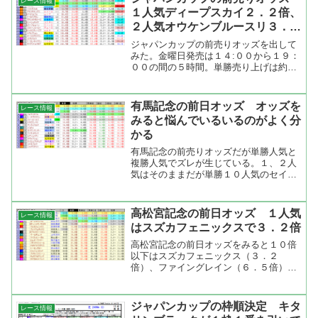
レース情報
る。...
１人気ディープスカイ２．２倍、
２人気オウケンブルースリ３．１
倍
ジャパンカップの前売りオッズを出して
みた。金曜日発売は１４:００から１９：
００の間の５時間。単勝売り上げは約５
４７万円（ＪＲＡ－ＶＡＮデータをＴＡ
ＲＧＥＴで集計）。１人気のディープス
カイには約２０５万、２人気のオウケン
有馬記念の前日オッズ オッズを
レース情報
ブルースリには約１３９...
みると悩んでいるいるのがよく分
かる
有馬記念の前売りオッズだが単勝人気と
複勝人気でズレが生じている。１、２人
気はそのままだが単勝１０人気のセイウ
ンワンダーが複勝３人気、単勝４人気の
マツリダゴッホが複勝７人気、単勝６人
気のスリーロールスが複勝９人気、単勝
高松宮記念の前日オッズ １人気
レース情報
４人気のフォゲッタブルは...
はスズカフェニックスで３．２倍
高松宮記念の前日オッズをみると１０倍
以下はスズカフェニックス（３．２
倍）、ファイングレイン（６．５倍）、
スーパーホーネット（６．７倍）、ロー
レルゲレイロ（７．２倍）の４頭。馬連
人気はスズカフェニックス－ローレルゲ
ジャパンカップの枠順決定 キタ
レース情報
レイロの１０．２倍が１人気で...