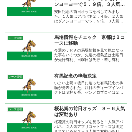
ンヨーヨーで５．９倍、３人気は
スマイルジャックで７．１倍」
安田記念の前日オッズを出してみまし
た。１人気はアパパネ２．４倍、２人気
はダノンヨーヨーで５．９倍、３人気は
スマイルジャックで７．１倍とここまで
が１０倍以下。続いてシルポート、スト
ロングリターン、ジョーカプチーノが１
馬場情報をチェック 京都はＢコ
レース情報
０倍台。複勝を見ると５人気...
ースに移動
今週のＪＲＡの馬場情報を見て気になっ
た事をいくつか。先週の福島芝は土曜日
が先行有利、日曜日は先行・差し有利だ
ったが今週からＣコースに移動。これに
より先行馬有利になるだろう。ダートは
逃げ先行が有利で、展開によって差し馬
有馬記念の枠順決定
レース情報
が届くと行った感じかな。...
いよいよ明々後日に迫った有馬記念の枠
順が発表された。注目のディープインパ
クトは３枠６番、ゼンノロブロイは２枠
３番、タップダンスシチーは５枠９番。
この枠順でニヤッとしたのは彼と彼だろ
うな。と言うことで過去１９年の枠番
桜花賞の前日オッズ ３～６人気
レース情報
別、馬番別成績を出してみた...
は変動あり
桜花賞の前日オッズを見ると１人気アパ
パネ、２人気アプリコットフィズは固定
されているが３～６人気で変動がありそ