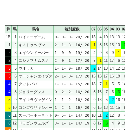
枠
馬
馬名
着別度数
07
06
05
04
03
02
0
1B
1
ハイアーゲーム
0- 0- 0- 20/ 20
13
4
10
13
13
12
1
1
2
キストゥヘヴン
2- 1- 3- 14/ 20
1
5
16
15
10
3
1
2
3
エイシンドーバー
1- 0- 0- 19/ 20
4
9
8
9
1
8
1
2
4
ニシノマナムスメ
2- 0- 1- 17/ 20
7
1
11
17
6
13
1
3
5
ウオッカ
1- 1- 0- 18/ 20
2
14
18
14
12
10
1
3
6
オーシャンエイプス
2- 1- 0- 17/ 20
15
13
17
16
18
6
4
7
グッドババ
1- 1- 3- 15/ 20
18
7
1
5
5
14
1
4
8
ジョリーダンス
0- 2- 2- 16/ 20
5
16
7
6
3
16
1
5
9
アイルラヴァゲイン
1- 1- 2- 16/ 20
9
18
5
2
16
15
5
10
コンゴウリキシオー
1- 2- 1- 16/ 20
6
15
13
11
15
9
6
11
スーパーホーネット
0- 5- 1- 14/ 20
10
11
2
12
8
4
6
12
ドラゴンウェルズ
3- 1- 1- 14/ 19
8
17
3
4
9
18