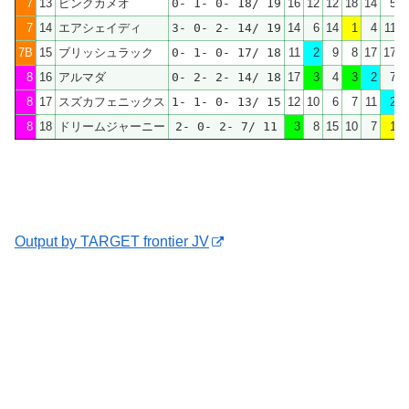
7
13
ピンクカメオ
0- 1- 0- 18/ 19
16
12
12
18
14
5
7
14
エアシェイディ
3- 0- 2- 14/ 19
14
6
14
1
4
11
7B
15
ブリッシュラック
0- 1- 0- 17/ 18
11
2
9
8
17
17
1
8
16
アルマダ
0- 2- 2- 14/ 18
17
3
4
3
2
7
8
17
スズカフェニックス
1- 1- 0- 13/ 15
12
10
6
7
11
2
8
18
ドリームジャーニー
2- 0- 2- 7/ 11
3
8
15
10
7
1
Output by TARGET frontier JV