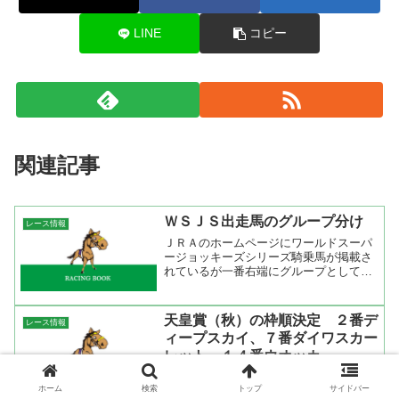
LINE
コピー
関連記事
ＷＳＪＳ出走馬のグループ分け
レース情報
ＪＲＡのホームページにワールドスーパ
ージョッキーズシリーズ騎乗馬が掲載さ
れているが一番右端にグループとして
Ａ，Ｂ，Ｃ，Ｄとある。これは出走馬を
ランク分けしていて一番ランクが高いの
がＡとなり一番低いのがＤとなってい
天皇賞（秋）の枠順決定 ２番デ
レース情報
る。ＪＲＡでランク付けをして...
ィープスカイ、７番ダイワスカー
レット、１４番ウオッカ
天皇賞（秋）の枠順が決定しましたね。
ホーム
検索
トップ
サイドバー
まずは展開の鍵を握るダイワスカーレッ