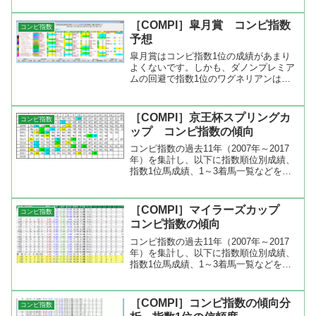
共通するのは前走で重賞を勝っているこ
と（ディーマジェスティ、ゴールドシ
［COMPI］皐月賞 コンピ指数
コンピ指数
ッ...
予想
皐月賞はコンピ指数1位の成績があまり
よくないです。しかも、ダノンプレミア
ムの回避で指数1位のワグネリアンは過
去11年で一番低い指数となっています。
ですので、ここは指数2位のステルヴィ
オを軸にします。もう一頭の軸は、成績
［COMPI］京王杯スプリングカ
コンピ指数
のいい指数5位と6位か...
ップ コンピ指数の傾向
コンピ指数の過去11年（2007年～2017
年）を集計し、以下に指数順位別成績、
指数1位馬成績、1～3着馬一覧などを出
してみました。コンピ指数順位の成績を
みると指数1位は2-0-1-8、2位は3-3-0-5、
3位は0-0-3-6、4位は1-...
［COMPI］マイラーズカップ
コンピ指数
コンピ指数の傾向
コンピ指数の過去11年（2007年～2017
年）を集計し、以下に指数順位別成績、
指数1位馬成績、1～3着馬一覧などを出
してみました。コンピ指数順位の成績を
みると指数1位は3-1-1-6、指数2位は1-1-
3-6、指数3位は0-3-3-5、指...
［COMPI］コンピ指数の傾向分
コンピ指数