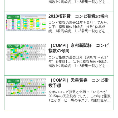
指数1位馬成績、1～3着馬一覧などを出
してみました。コンピ指数順位の成績を
みると指数1位は2-2-1-6、2位は1-0-2-8、
3位は3-2-2-4、4位は2-...
2018桜花賞 コンピ指数の傾向
コンピ指数
コンピ指数の過去11年を集計してみた。
以下に指数順位別成績、指数1位馬成
績、1着馬成績、1～3着馬一覧などを出
してみた。指数順位別成績を見ると指数
1位は3-2-1-5、指数2位は3-4-0-4となって
いた。3歳牝馬のレースなので大きく荒
［COMPI］京都新聞杯 コンピ
コンピ指数
れそ...
指数の傾向
コンピ指数の過去11年（2007年～2017
年）を集計し、以下に指数順位別成績、
指数1位馬成績、1～3着馬一覧などを出
してみました。コンピ指数順位の成績を
みると指数1位は3-1-2-5、2位は3-2-1-5、
3位は3-3-1-4、4位は1-...
［COMPI］天皇賞春 コンピ指
コンピ指数
数予想
今年のコンピ指数と似通っているのが
2015年の天皇賞春でした。この時は指数
1位がダービー馬のキズナ、指数2位が前
哨戦の日経賞を勝ったアドマイヤデウ
ス、指数3位が菊花賞2着馬のサウンズオ
ブアースでしたが、着順は指数5位、指
数9位、指数11の順...