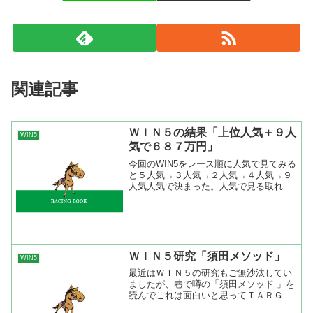
関連記事
ＷＩＮ５の結果「上位人気＋９人
WIN5
気で６８７万円」
今回のWIN5をレース順に人気で見てみる
と５人気→３人気→２人気→４人気→９
人気人気で決まった。人気で見る取れな
い組み合わせではないけど、ひとつひと
つのレースを見ると人気割れているので
難しい感じですね。騎手で見ると川田将
雅→吉田豊→高倉稜→...
ＷＩＮ５研究「須田メソッド」
WIN5
最近はＷＩＮ５の研究もご無沙汰してい
ましたが、巷で噂の「須田メソッド 」を
読んでこれは面白いと思ってＴＡＲＧＥ
Ｔで検証をしてみました。 須田メソッ