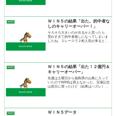
回、100万以上は３回、１０万以上が５
回、１０万以下が１回。 売り上げを見
るとキャリーオー...
ＷＩＮ５の結果「出た。的中者な
WIN5
しのキャリーオーバー！」
そろそろ大きいのが出るかと思ったら、
荒れすぎて的中者無しになってしまいま
したね。２レースで２桁人気が来るとい
うのはないと思っていただけに驚きまし
た。夏競馬はここまでかたい結果が多か
っただけに最後で一発来ました。 予想
の方は最初でおお転け、次...
ＷＩＮ５の結果「出た！２億円＆
WIN5
キャリーオーバー」
先週は土曜日から福島県の山奥に入って
いたのでWIN5は買えなかった。宝塚記念
は前日に買ったけど（結果はハズレ）、
日曜日の出馬表が確定する前に電波の届
かないところに入ってしまったので
(^^ゞ 結果は下界に降りてきて知ったの
ですが出ましたね２億...
ＷＩＮ５データ
WIN5