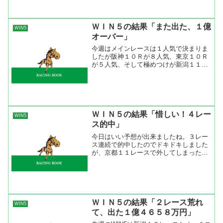
ＷＩＮ５の結果「また出た、１億
WIN5
オーバー」
今週はメインレースは１人気で決まりま
したが阪神１０Ｒが８人気、東京１０Ｒ
が５人気、そして極めつけが新潟１１Ｒ
が１３人気と荒れ模様。この３レースが
終わった時点で２１４票が残った。しか
し、エプソムカップとＣＢＣ賞が１人気
で決まったにも関わらず的...
ＷＩＮ５の結果「惜しい！４レー
WIN5
ス的中」
今日はいい予想が出来ましたね。３レー
ス連続で的中したのでドキドキしました
が、京都１１レースで外してしまった。
東京１１レースはアパパネ指名で当たっ
たので京都１１レースが当たっていれ
ば・・・・。 総票数は約１０億５５４
７万票、総組み合わせは９７...
ＷＩＮ５の結果「２レース荒れ
WIN5
て、出た１億４６５８万円」