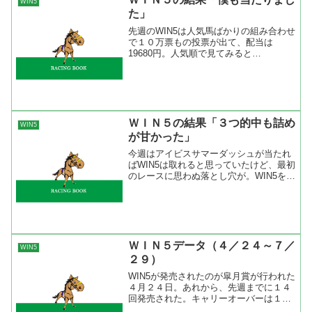
WIN5
た」
先週のWIN5は人気馬ばかりの組み合わせ
で１０万票もの投票が出て、配当は
19680円。人気順で見てみると
2→1→1→1→2人気でした。今回の予想
のポイントは中山10レースのヤングアッ
トハートと阪神11レースのリディルとい
う人気の２頭が信頼で...
ＷＩＮ５の結果「３つ的中も詰め
WIN5
が甘かった」
今週はアイビスサマーダッシュが当たれ
ばWIN5は取れると思っていたけど、最初
のレースに思わぬ落とし穴が。WIN5を予
想するときは出馬表を見ながら１頭～２
頭に印を付けていき、WIN5の画面を出し
て買い目を作ってから点数を減らすため
に馬を削って...
ＷＩＮ５データ（４／２４～７／
WIN5
２９）
WIN5が発売されたのが皐月賞が行われた
４月２４日。あれから、先週までに１４
回発売された。キャリーオーバーは１
回、１億円以上は３回、1000万以上は２