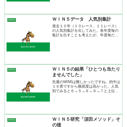
で集...
ＷＩＮ５データ 人気別集計
WIN5
過去１０年（１０レース、１１レース）
の人気別集計を出してみた。各年度毎の
集計を出すことも考えたが、年度毎だと
ブレがあるので１０年で平均化してみ
た。また、WIN5もこれまでのレースを人
気別集計してみた。 人気別集計で見る
と１人気、２人気は平均...
ＷＩＮ５の結果「ひとつも当たり
WIN5
ませんでした」
先週のWIN5は難しかったですね。的中は
１６票ですから難易度は高かった。人気
別でみると６→５→６→９→７と上位人
気が一度も絡まらなかった。こういう珍
しいですね。人気馬中心で馬券を組み立
てる僕には無理な組み合わせでした。
WIN5の結果
ＷＩＮ５研究「須田メソッド」そ
WIN5
の後