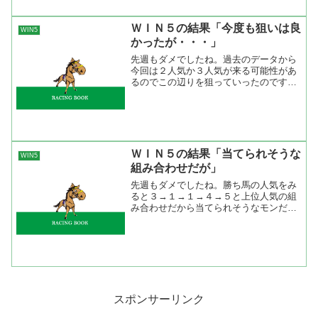
てしまうが、なんとかこの...
ＷＩＮ５の結果「今度も狙いは良
WIN5
かったが・・・」
先週もダメでしたね。過去のデータから
今回は２人気か３人気が来る可能性があ
るのでこの辺りを狙っていったのです
が、上手くヒットしなかった。まあ、北
九州記念のトウカイミステリーはどうあ
がいても指名できないから仕方がないけ
どね。 先週の人気別の組み...
ＷＩＮ５の結果「当てられそうな
WIN5
組み合わせだが」
先週もダメでしたね。勝ち馬の人気をみ
ると３→１→１→４→５と上位人気の組
み合わせだから当てられそうなモンだが
難しいね。実際、的中票は１４９９票と
やや多め。配当は５７万８４００円と先
日のWIN5データで「これまでの流れを見
ると１億円以上か１０...
スポンサーリンク