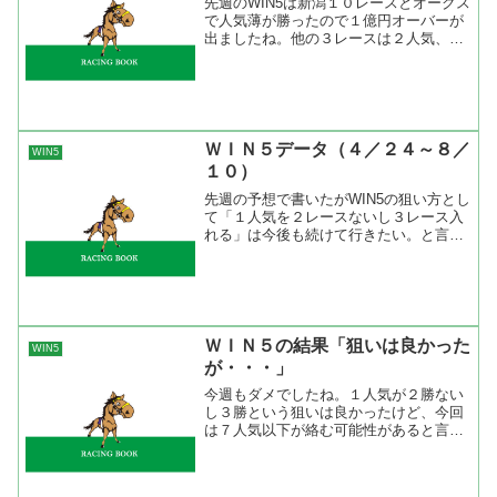
先週のWIN5は新潟１０レースとオークス
で人気薄が勝ったので１億円オーバーが
出ましたね。他の３レースは２人気、３
人気、２人気ですから惜しい人が多かっ
たのではないかな。全レースで荒れるこ
とはないので固いレース、荒れるレース
が読めれば点数を絞り...
ＷＩＮ５データ（４／２４～８／
WIN5
１０）
先週の予想で書いたがWIN5の狙い方とし
て「１人気を２レースないし３レース入
れる」は今後も続けて行きたい。と言う
のも過去１年間の１０レース、１１レー
スの人気別成績を見ると１人気の勝率は
31.3％と３レースに１回は勝っている。
WIN5対象レー...
ＷＩＮ５の結果「狙いは良かった
WIN5
が・・・」
今週もダメでしたね。１人気が２勝ない
し３勝という狙いは良かったけど、今回
は７人気以下が絡む可能性があると言う
ことに固執してしまったために馬券の買
い方に自分で縛りを設けてしまった。点
数を絞って買うので何処かに無理が生じ