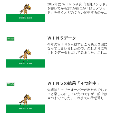
2012年に ＷＩＮ５研究「須田メソッド」
を書いてから2年が経つが「須田メソッ
ド」を使うとどのぐらい的中するのか検
証してみた。須田メソッドとは「5レー
スのうち4レースは荒れない。1レースだ
け荒れる。」という考え方で、馬券の買
い方としては各レ...
ＷＩＮ５データ
WIN5
今年のＷＩＮ５も残すところあと２回に
なってしまいましたので、久しぶりにＷ
ＩＮ５データを出してみました。これま
で、的中できたのはたったの１回だけ。
あと一歩の４レース的中は５回。買い目
を絞っているだけに最後の詰めが甘くな
るのは仕方がないが、何と...
ＷＩＮ５の結果「４つ的中」
WIN5
先週はキャリーオーバーが出たのでちょ
っと楽しみにしていたのですが、的中は
４つまででした。これまでの予想通りに
人気馬狙いは正解でしたが、中山10レー
スで人気薄のカワキタコマンドが来てし
まった。このレースでは開幕週と言うこ
ともあり前に行けるプレ...