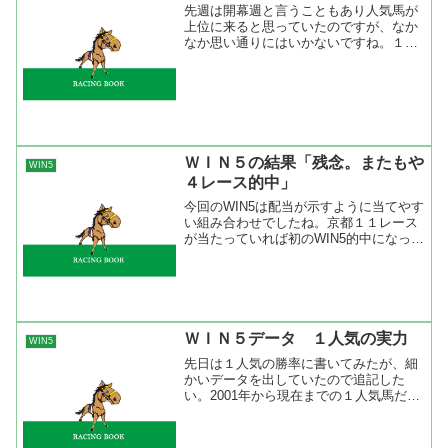
先週は開幕週と言うこともあり人気馬が
上位に来ると思っていたのですが、なか
なか思い通りにはいかないですね。１人
気が勝ったのは１レースだけ。これでは
お手上げですね。自分の予想では１人気
は２～３レースで来ると予想していたの
で残念です。オッズ的には...
ＷＩＮ５の結果「残念。またもや
WIN5
４レース的中」
今回のWIN5は配当が示すように当てやす
い組み合わせでしたね。京都１１レース
が当たっていれば初のWIN5的中になった
のに残念でした。まあ、買い目を少し増
やしてもベイリングボーイは買えないの
でそれほど悔しくはないですけどね。
前日、予想（投票...
ＷＩＮ５データ １人気の実力
WIN5
先日は１人気の勝率に書いてみたが、細
かいデータを出していたので追記した
い。2001年から現在までの１人気馬だけ
の勝率をみると一番悪かったのが2006年
の27.1％、一番良かったのが2003年と
2005年の33.3％。私が何度もレース検索