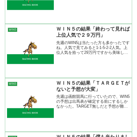
ドとは「５レースのうち４レースは荒れ
ない。１レースだけ荒れる。」という考
え方。馬券の買い方とし...
ＷＩＮ５の結果「終わって見れば
WIN5
上位人気で２９万円」
先週のWIN5は当たった方も多かったです
ね。人気で見てみると1-1-5-2-2人気。上
位人気を拾って29万円ですから美味しい
馬券ではないでしょうか。僕でも取れる
馬券なのですが、先週は展開やら馬場適
性などを考えてしまった。WIN5を買う上
で重...
ＷＩＮ５の結果「ＴＡＲＧＥＴが
WIN5
ないと予想が大変」
先週は函館競馬に行っていたので、WIN5
の予想は出馬表が確定する前にするしか
なかった。TARGET無しだと予想が難し
いことは分かっていたけど、オッズも分
からないからほんと無理。まあ、先週は
新潟メインで最低人気の馬が勝ってしま
ったから僕の買い...
ＷＩＮ５の結果「僕も当たりまし