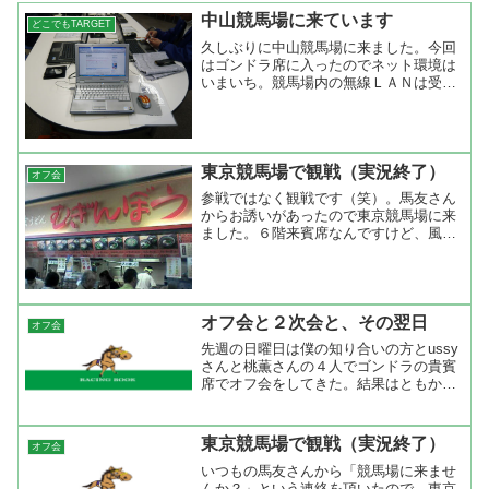
中山競馬場に来ています
どこでもTARGET
久しぶりに中山競馬場に来ました。今回
はゴンドラ席に入ったのでネット環境は
いまいち。競馬場内の無線ＬＡＮは受信
できるのですが、受信状況がいまいちで
すね。それと、電源がないのが困りも
の。今はｉＳＰＯＴにきて充電中。ｉＳ
ＰＯＴは自分のＰＣを持ち込...
東京競馬場で観戦（実況終了）
オフ会
参戦ではなく観戦です（笑）。馬友さん
からお誘いがあったので東京競馬場に来
ました。６階来賓席なんですけど、風が
強くて寒いです。下の方は日照りが強く
て暑そうで羨ましい。こんなに天気がい
いのに長袖をきてブルっているなんて
ね。勝負レースは後半のダー...
オフ会と２次会と、その翌日
オフ会
先週の日曜日は僕の知り合いの方とussy
さんと桃薫さんの４人でゴンドラの貴賓
席でオフ会をしてきた。結果はともかく
としてゴンドラ席からレースを眺めての
正月競馬は良かったですね。ussyさんと
はここでお別れして３人は２次会場所ま
東京競馬場で観戦（実況終了）
オフ会
で移動。 ２次会...
いつもの馬友さんから「競馬場に来ませ
んか？」という連絡を頂いたので、東京