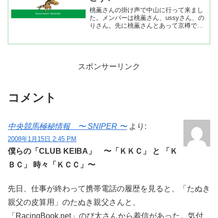
桃薫さんの掛け声で中山に行って来まし
た。メンバーは桃薫さん、ussyさん、の
りさん。先に桃薫さんとあって京樽で一
杯。ussyさんが合流して一杯。のりさん
が合流して・・・。いつもなら事前に予
想をしていくのだが花粉症で眠くてとり
あえず軸馬予想だ...
スポンサーリンク
コメント
中央競馬極秘情報 〜 SNIPER 〜
より:
2008年1月15日 2:45 PM
僕らの「CLUB KEIBA」 〜「ＫＫＣ」 と 「Ｋ
ＢＣ」 時々「ＫＣＣ」〜
先日、仕事が終わって携帯電話の履歴を見ると、「たぬき
親父の皮算用」のたぬき親父さんと、
「RacingBook.net」のび太さんから着信があった。気付