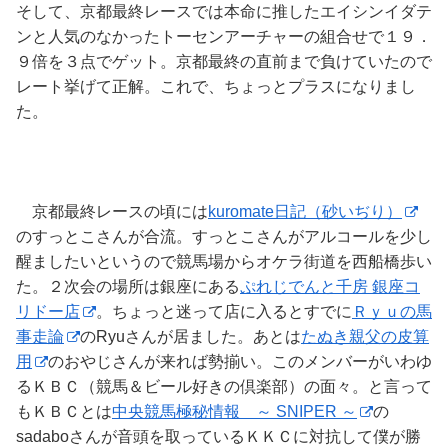
そして、京都最終レースでは本命に推したエイシンイダテ
ンと人気のなかったトーセンアーチャーの組合せで１９．
９倍を３点でゲット。京都最終の直前まで負けていたので
レート挙げて正解。これで、ちょっとプラスになりまし
た。
京都最終レースの頃には
kuromate日記（砂いぢり）
のすっとこさんが合流。すっとこさんがアルコールを少し
醒ましたいというので競馬場からオケラ街道を西船橋歩い
た。２次会の場所は銀座にある
ぷれじでんと千房 銀座コ
リドー店
。ちょっと迷って店に入るとすでに
Ｒｙｕの馬
事走論
のRyuさんが居ました。あとは
たぬき親父の皮算
用
のおやじさんが来れば勢揃い。このメンバーがいわゆ
るＫＢＣ（競馬＆ビール好きの倶楽部）の面々。と言って
もＫＢＣとは
中央競馬極秘情報 ～ SNIPER ～
の
sadaboさんが音頭を取っているＫＫＣに対抗して僕が勝