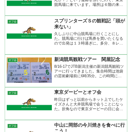
競馬場に来ています。場所は６階の来賓
席です。今日は穏やかなお天気なので気
持ちが良いですね。ちょっと雲があるの
で富士山は見えませんが、４ヶ月ぶりの
スプリンターズＳの観戦記「頭が
オフ会
東京競馬場の芝は青々とし...
来ない」
久しぶりに中山競馬場に行くことにし
た。競馬場に行けば馬券を買いたくなる
ので出発は１３時過ぎに。多分、８レー
スには間に合わないのでＰＡＴで購入。
予想は◎マイネルモデルノ、○アグネス
エナジー、▲ホクトグレイン、△サムデ
新潟競馬観戦ツアー 関屋記念
オフ会
イシュアー、リュシオル、ア...
8/16-17でJTB新潟主催の新潟競馬観戦ツ
アーに行ってきました。集合時間は池袋
の芸術劇場前に6時35分。この時間に付
くためには家を5時に出なくてはならな
い。だから、起きたのは朝4時。眠い目
をこすって支度をするが外は雨。天気予
東京ダービーとオフ会
オフ会
報では晴れの...
昨日はずっと以前からネット上でしたケ
イズさんと大井競馬場で会うことになっ
た。折角なので東京ダービーの日に会お
うと言うことで昨日大井競馬場に行って
きました。大井競馬場には数年ぶりだっ
たので綺麗な場内にちょっと驚きまし
中山に岡部の今川焼きを食べに行
オフ会
た。競馬場に行くのも久しぶ...
こう！