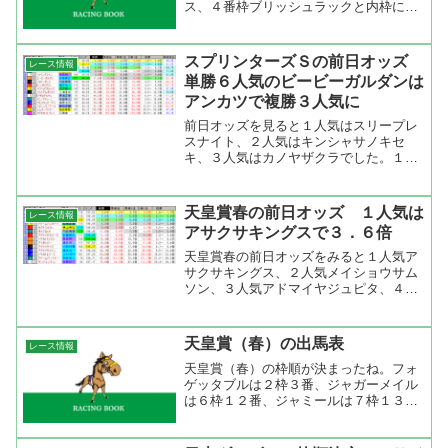
ス、４番枠ブリッシュラックと内枠に人
気馬が集まった。オレハマッテルゼは外
枠１７番でした。
スプリンターズＳの前日オッズ
レース情報
単勝６人気のビービーガルダンは
アンカツで複勝３人気に
前日オッズを見ると１人気はスリープレ
スナイト、２人気はキンシャサノキセ
キ、３人気はカノヤザクラでした。１人
気のスリープレスナイトは現在１人気で
すが、過去１８年で単勝２．５倍以下だ
った馬の成績は６－３－１－１で着外は
天皇賞春の前日オッズ １人気は
レース情報
競走中止のケイエスミラクル...
アサクサキングスで３．６倍
天皇賞春の前日オッズをみると１人気ア
サクサキングス、２人気メイショウサム
ソン、３人気アドマイヤジュピタ、４人
気ドリームパスポートの順で上位３頭で
単勝支持率５０％ですが、１人気が３．
６倍ですから人気が割れていますね。ア
天皇賞（春）の出馬表
レース情報
サクサキングスは菊花賞馬...
天皇賞（春）の枠順が決まったね。フォ
ゲッタブルは２枠３番、ジャガーメイル
は６枠１２番、ジャミールは７枠１３
番、マイネルキッツは８枠１６番。長距
離線なので枠順による不利はないと思う