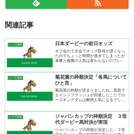
関連記事
日本ダービーの前日オッズ
レース情報
オフ会の２次会でオッズ取得が遅くなっ
たのでちょっと時間が過ぎてしまったが
単勝と複勝の人気は変わらないのでいい
でしょう。単勝人気ではフサイチホウオ
ーが前日から変わらずの１人気。大量投
票が入っているのでこのまま１倍台のオ
菊花賞の枠順決定「各馬について
レース情報
ッズは変わらないでしょう...
ひと言」
菊花賞の枠順が決まりましたね。直前で
エイシンフラッシュが回避したことでロ
ーズキングダムは断然人気になるでしょ
うね。それと、秋華賞と違い格上挑戦が
９頭もいるので波乱があるかもしれない
です。 ローズキングダム ダービー２
ジャパンカップの枠順決定 ３世
レース情報
着、神戸新聞杯１着。実績...
代ダービー馬対決が実現
ジャパンカップの枠順が決定した。３世