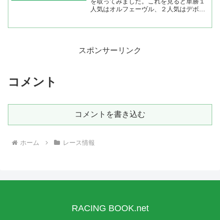
を取ってみました。これを見ると単勝１
人気はオルフェーヴル、２人気はデボネ
ア、３人気はナカヤマナイト、４人気は
サダムパテック、５人気はショウナンパ
ルフェ。馬連シェアでは１人気オルフェ
ーヴル、２人気サダムパテ...
スポンサーリンク
コメント
コメントを書き込む
ホーム
レース情報
RACING BOOK.net