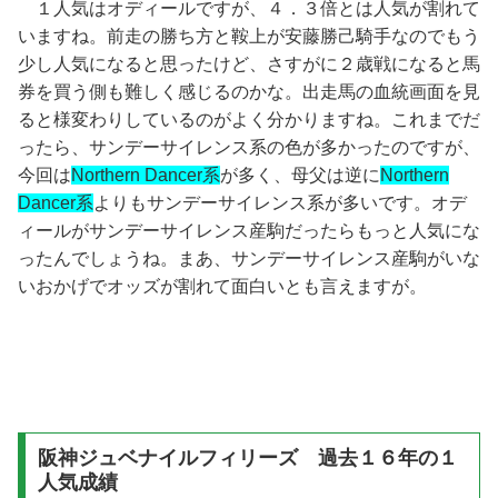
１人気はオディールですが、４．３倍とは人気が割れて
いますね。前走の勝ち方と鞍上が安藤勝己騎手なのでもう
少し人気になると思ったけど、さすがに２歳戦になると馬
券を買う側も難しく感じるのかな。出走馬の血統画面を見
ると様変わりしているのがよく分かりますね。これまでだ
ったら、
サンデーサイレンス系
の色が多かったのですが、
今回は
Northern Dancer系
が多く、母父は逆に
Northern
Dancer系
よりも
サンデーサイレンス系
が多いです。オデ
ィールがサンデーサイレンス産駒だったらもっと人気にな
ったんでしょうね。まあ、サンデーサイレンス産駒がいな
いおかげでオッズが割れて面白いとも言えますが。
阪神ジュベナイルフィリーズ 過去１６年の１
人気成績