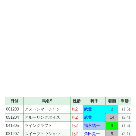
日付
馬名S
性齢
騎手
着順
単勝
061203
アストンマーチャン
牝2
武豊
２
(1.6)
051204
アルーリングボイス
牝2
武豊
14
(2.4)
041205
ラインクラフト
牝2
福永祐一
３
(1.5)
031207
スイープトウショウ
牝2
角田晃一
５
(2.1)