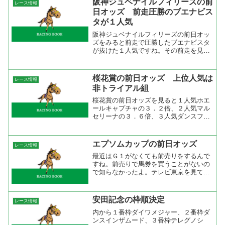
阪神ジュベナイルフィリーズの前
レース情報
り１５頭で３１％。オッズ...
日オッズ 前走圧勝のブエナビス
タが１人気
阪神ジュベナイルフィリーズの前日オッ
ズをみると前走で圧勝したブエナビスタ
が抜けた１人気ですね。その前走を見ま
したが、道中は馬群の中で直線外に出し
てちょっと仕掛けるとビュッと伸びて、
あとは持ったままで２着にコンマ５秒差
桜花賞の前日オッズ 上位人気は
レース情報
を付ける圧勝。追えばどの...
非トライアル組
桜花賞の前日オッズを見ると１人気ホエ
ールキャプチャの３．２倍、２人気マル
セリーナの３．６倍、３人気ダンスファ
ンタジアの５．５倍となっていた。この
３頭に共通するのはトライアルレースを
走っていないこと。過去の勝ち馬を見る
エプソムカップの前日オッズ
レース情報
とトライアルレースを走っ...
最近はＧ１がなくても前売りをするんで
すね。前売りで馬券を買うことがないの
で知らなかったよ。テレビ東京を見てい
たら「エプソムカップのオッズ
は・・・」なんて言っていたのでちょっ
と出してみました。１人気はマチカネキ
安田記念の枠順決定
レース情報
ララで１．５倍ですか。売上がまだ...
内から１番枠ダイワメジャー、２番枠ダ
ンスインザムード、３番枠テレグノシ