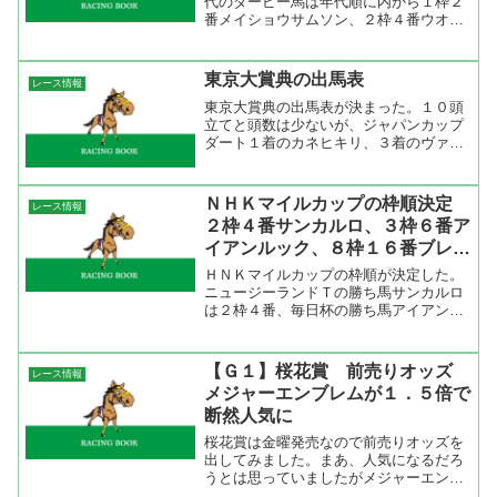
代のダービー馬は年代順に内から１枠２
番メイショウサムソン、２枠４番ウオッ
カ、５枠９番ディープスカイと決まっ
た。また、２世代の菊花賞馬は１枠１番
にオウケンブルースリ、７枠１５番にア
東京大賞典の出馬表
レース情報
サクサキングスと内と外に分...
東京大賞典の出馬表が決まった。１０頭
立てと頭数は少ないが、ジャパンカップ
ダート１着のカネヒキリ、３着のヴァー
ミリアンなど６頭が出走するのだからメ
ンバーは揃った。今回はヴァーミリアン
に武豊、サクセスブロッケンに内田博幸
ＮＨＫマイルカップの枠順決定
レース情報
が騎乗。大井を知り尽くし...
２枠４番サンカルロ、３枠６番ア
イアンルック、８枠１６番ブレイ
クランアウト
ＨＮＫマイルカップの枠順が決定した。
ニュージーランドＴの勝ち馬サンカルロ
は２枠４番、毎日杯の勝ち馬アイアンル
ックは３枠６番、共同通信杯の勝ち馬ブ
レイクランアウトは８枠１６番に。 過
去１３年のＮＨＫマイルカップの出目を
【Ｇ１】桜花賞 前売りオッズ
レース情報
出してみましたが、これを...
メジャーエンブレムが１．５倍で
断然人気に
桜花賞は金曜発売なので前売りオッズを
出してみました。まあ、人気になるだろ
うとは思っていましたがメジャーエンブ
レムは発売開始と同時に入っています