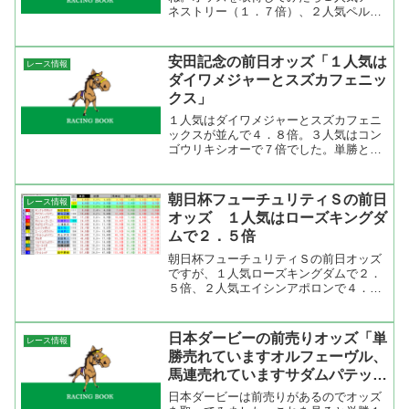
ネストリー（１．７倍）、２人気ペルー
サ（５．３倍）、３人気ブエナビスタ
（６．６倍）でした。ブエナビスタが１
人気だと思っていたので「アレ？」と思
安田記念の前日オッズ「１人気は
レース情報
ったのですが、時系列を見てみ...
ダイワメジャーとスズカフェニッ
クス」
１人気はダイワメジャーとスズカフェニ
ックスが並んで４．８倍。３人気はコン
ゴウリキシオーで７倍でした。単勝と複
勝の人気はほぼ同じですが、複勝ではエ
アシェイディとシンボリエスケープが売
れているようですが、シンボリエスケー
朝日杯フューチュリティＳの前日
レース情報
プは単勝１７人気、複勝４...
オッズ １人気はローズキングダ
ムで２．５倍
朝日杯フューチュリティＳの前日オッズ
ですが、１人気ローズキングダムで２．
５倍、２人気エイシンアポロンで４．９
倍、３人気トーセンファントムで５．９
倍、４人気キングレオポルドで８．８倍
とここまでが１０倍以下。単勝、複勝、
日本ダービーの前売りオッズ「単
レース情報
馬連流しなどどれを見ても...
勝売れていますオルフェーヴル、
馬連売れていますサダムパテッ
ク」
日本ダービーは前売りがあるのでオッズ