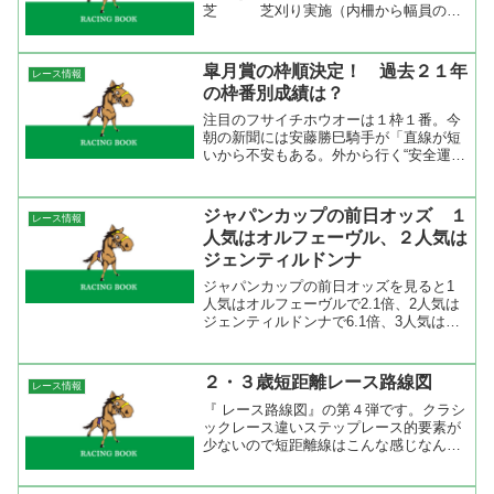
芝 芝刈り実施（内柵から幅員の約
1/3の部分において、凸凹を修正するため
軽転圧を実施）。７週連続Ａコー
ス ダート 砂厚調整（８㎝） 小
皐月賞の枠順決定！ 過去２１年
レース情報
倉競馬場 芝 芝刈り...
の枠番別成績は？
注目のフサイチホウオーは１枠１番。今
朝の新聞には安藤勝巳騎手が「直線が短
いから不安もある。外から行く“安全運
転”でなく、内に一瞬開いたところへ突っ
込む競馬も必要」＠SANSPO.COMとコ
メント。その通りに内枠に入ったが果た
ジャパンカップの前日オッズ １
レース情報
してどんな競馬を...
人気はオルフェーヴル、２人気は
ジェンティルドンナ
ジャパンカップの前日オッズを見ると1
人気はオルフェーヴルで2.1倍、2人気は
ジェンティルドンナで6.1倍、3人気はル
ーラーシップで6.3倍、4人気はフェノー
メノで8.6倍。10倍以下はこの４頭でし
た。馬連人気の1人気はオルフェーブル
２・３歳短距離レース路線図
レース情報
－ルーラ...
『 レース路線図』の第４弾です。クラシ
ックレース違いステップレース的要素が
少ないので短距離線はこんな感じなんだ
という雰囲気を見ていただければ。ＮＨ
Ｋマイルカップを最終目標とすると短距