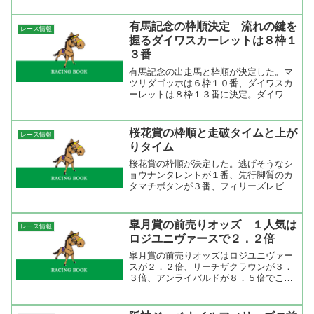
ね。時系列を見ると10万単位でポンポン
と入っています。時間が経つにつれてオ
有馬記念の枠順決定 流れの鍵を
レース情報
ッズも上がっていくでしょ...
握るダイワスカーレットは８枠１
３番
有馬記念の出走馬と枠順が決定した。マ
ツリダゴッホは６枠１０番、ダイワスカ
ーレットは８枠１３番に決定。ダイワス
カーレットが外枠を引いたことでスター
ト後のポジション争いが激しくなりそ
う。というのも、ダイワスカーレットは
桜花賞の枠順と走破タイムと上が
レース情報
外枠なので内をみながらじわ...
りタイム
桜花賞の枠順が決定した。逃げそうなシ
ョウナンタレントが１番、先行脚質のカ
タマチボタンが３番、フィリーズレビュ
ーで粘ったアマノチェリーランが９番、
ファルコンＳ５着のカノヤザクラが１２
番と上手い具合に並んだ。で、有力馬は
皐月賞の前売りオッズ １人気は
レース情報
ウオッカが１４番、アスト...
ロジユニヴァースで２．２倍
皐月賞の前売りオッズはロジユニヴァー
スが２．２倍、リーチザクラウンが３．
３倍、アンライバルドが８．５倍でこの
３頭が１０倍以下。単勝シェアはロジユ
ニヴァースが３５．８％、リーチザクラ
ウンとアンライバルドで３３．２％、残