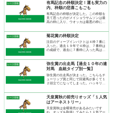
離路線ではなくクラシック路線を歩んで
有馬記念の枠順決定！運も実力の
レース情報
来た馬たちも入ってくる...
内、枠順の悲喜こもごも
有馬記念の枠順が決定した。この枠順を
見て思ったのがメイショウサムソンは最
高の枠に入り、ウオッカは最悪の枠に入
ったなってこと。ウオッカという馬は掛
かり癖があるのでスタートして仕掛けて
ポジションを取ることが出来ない。だか
菊花賞の枠順決定
レース情報
ら、後ろからの競馬になる...
注目のディープインパクトは４枠７番に
入った。過去１９年で４枠は、７番枠は
の成績で、過去に７番枠に入った馬はビ
ワハヤヒデ、ミホノブルボンなどがい
る。武豊は菊花賞に１６回騎乗して３勝
２着１回だが連対したのは７枠、８枠だ
弥生賞の出走馬【過去１０年の連
レース情報
った。まあ、気にすることは...
対馬 血統タイプ別一覧】
弥生賞の出走馬が決まった。こちらもチ
ューリップ賞と同じで回避馬が多くて１
２頭立てになってしまった。ハッキリ言
って弥生賞は４頭の競馬になりそう。京
成杯を勝ったアーリーロブスト、シンザ
ン記念を勝ったアントニオバローズ、Ｇ
天皇賞秋の前売りオッズ「１人気
レース情報
１馬のセイウンワンダー、...
はアーネストリー」
天皇賞秋は金曜発売があるみたいです
ね。オッズを取得してみたら１人気アー