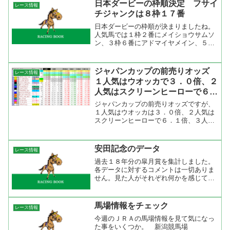
けどスタート後にいいポジションを取る
日本ダービーの枠順決定 フサイ
レース情報
にはやはり内枠が有利。行く...
チジャンクは８枠１７番
日本ダービーの枠順が決まりましたね。
人気馬では１枠２番にメイショウサムソ
ン、３枠６番にアドマイヤメイン、５枠
１０番にアドマイヤムーン、そして８枠
１７番にフサイチジャンク。ハナを切る
であろうアドマイヤメインを挟んで内に
ジャパンカップの前売りオッズ
レース情報
メイショウサムソン、外に...
１人気はウオッカで３．０倍、２
人気はスクリーンヒーローで６．
１倍
ジャパンカップの前売りオッズですが、
１人気はウオッカは３．０倍、２人気は
スクリーンヒーローで６．１倍、３人気
はコンデュイットで６．５倍でした。１
人気のウオッカは抜けているが、２人気
以下は混戦。明日以降はスクリーンヒー
安田記念のデータ
レース情報
ロー、コンデュイット、オ...
過去１８年分の皐月賞を集計しました。
各データに対するコメントは一切ありま
せん。見た人がそれぞれ何かを感じてい
ただければと思います。データの集計と
出力にはTARGET frontier JVを使ってい
ます。
馬場情報をチェック
レース情報
今週のＪＲＡの馬場情報を見て気になっ
た事をいくつか。 新潟競馬場