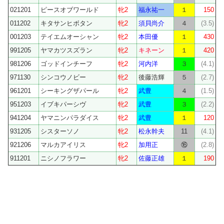
021201
ピースオブワールド
牝2
福永祐一
１
150
011202
キタサンヒボタン
牝2
須貝尚介
４
(3.5)
001203
テイエムオーシャン
牝2
本田優
１
430
991205
ヤマカツスズラン
牝2
キネーン
１
420
981206
ゴッドインチーフ
牝2
河内洋
３
(4.1)
971130
シンコウノビー
牝2
後藤浩輝
５
(2.7)
961201
シーキングザパール
牝2
武豊
４
(1.5)
951203
イブキパーシヴ
牝2
武豊
３
(2.2)
941204
ヤマニンパラダイス
牝2
武豊
１
120
931205
シスターソノ
牝2
松永幹夫
11
(4.1)
921206
マルカアイリス
牝2
加用正
⑯
(2.8)
911201
ニシノフラワー
牝2
佐藤正雄
１
190