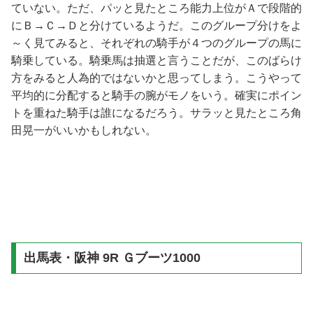
ていない。ただ、パッと見たところ能力上位がＡで段階的
にＢ→Ｃ→Ｄと分けているようだ。このグループ分けをよ
～く見てみると、それぞれの騎手が４つのグループの馬に
騎乗している。騎乗馬は抽選と言うことだが、このばらけ
方をみると人為的ではないかと思ってしまう。こうやって
平均的に分配すると騎手の腕がモノをいう。確実にポイン
トを重ねた騎手は誰になるだろう。サラッと見たところ角
田晃一がいいかもしれない。
出馬表・阪神 9R Ｇブーツ1000