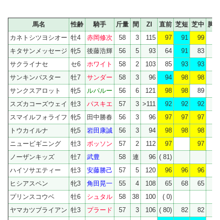
馬名
性齢
騎手
斤量
間
ZI
直前
芝短
芝中
脚
カネトシツヨシオー
牡4
赤岡修次
58
3
115
97
91
99
キタサンメッセージ
牝5
後藤浩輝
56
5
93
64
91
83
サクライナセ
セ6
ホワイト
58
2
103
85
93
93
サンキンバスター
牡7
サンダー
58
3
96
94
98
98
サンクスアロット
牝5
ルパルー
56
6
121
98
98
89
スズカコーズウェイ
牡3
パスキエ
57
3
>111
92
92
92
スマイルフォライフ
牝5
田中勝春
56
3
96
97
97
97
トウカイルナ
牝5
岩田康誠
56
3
94
98
98
98
ニュービギニング
牡3
ボッソン
57
2
112
97
97
ノーザンキッズ
牡7
武豊
58
連
96
( 81)
ハイソサエティー
牡3
安藤勝己
57
5
120
96
96
96
ヒシアスペン
牝3
角田晃一
55
4
108
65
68
65
プリンスコウベ
牡6
シュタル
58
38
100
( 0)
ヤマカツブライアン
牡3
プラード
57
3
106
( 80)
82
82