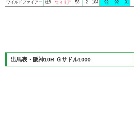
ワイルドファイアー
牡8
ウィリア
58
2
104
92
92
91
出馬表・阪神10R Ｇサドル1000