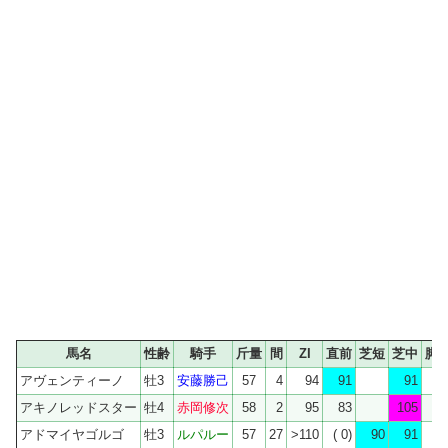
馬名
性齢
騎手
斤量
間
ZI
直前
芝短
芝中
脚
アヴェンティーノ
牡3
安藤勝己
57
4
94
91
91
アキノレッドスター
牡4
赤岡修次
58
2
95
83
105
アドマイヤゴルゴ
牡3
ルパルー
57
27
>110
( 0)
90
91