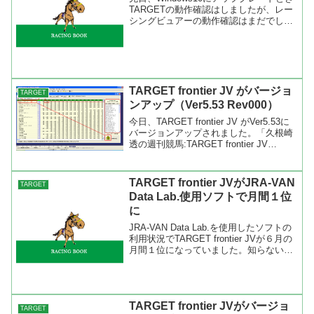
TARGETの動作確認はしましたが、レー
シングビュアーの動作確認はまだでした
ので今回確認をしました。 その結果、
Windows10環境でもレーシングビュアー
は問題なく再生が出来ました。レースリ
プレ...
TARGET frontier JV がバージョ
TARGET
ンアップ（Ver5.53 Rev000）
今日、TARGET frontier JV がVer5.53に
バージョンアップされました。「久根崎
透の週刊競馬:TARGET frontier JV
Ver5.53を公開しました」にも書かれてい
ますが、今回の目玉は勝負服の表示とチ
ェック種牡...
TARGET frontier JVがJRA-VAN
TARGET
Data Lab.使用ソフトで月間１位
に
JRA-VAN Data Lab.を使用したソフトの
利用状況でTARGET frontier JVが６月の
月間１位になっていました。知らない人
が多いと思いますが、実は２００４年の
４月からTARGET frontier JVは１位なん
ですよね...
TARGET frontier JVがバージョ
TARGET