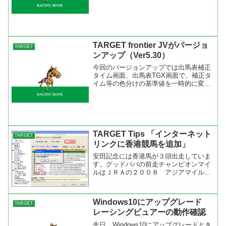
値はダウンロードして登録するのです
が、これでTARGET frontier JVの指数の
ひとつが集計・分析できるようになった
のは...
TARGET frontier JVがバージョ
TARGET
ンアップ（Ver5.30）
今回のバージョンアップでは出馬表補正
タイム画面、出馬表TGX画面で、補正タ
イム等の色分けの基準値を一時的に変更
できるようになった。これにより、それ
ぞれのレースで基準を変える事が出来る
ので３歳戦の重賞や補正タイムの低い馬
同士のレースなどは基準...
TARGET Tips 「インターネット
TARGET
リンクに香港競馬を追加」
安田記念には香港馬が３頭出走していま
す。グッドババの前走チャンピオンマイ
ルはＪＲＡの２００８ アジアマイルチ
ャレンジから見ることが出来ますが、他
のレースはThe Hong Kong Jockey Club
から見られるのは知っているのです
Windows10にアップグレード
TARGET
が、...
レーシングビュアーの動作確認
先日、Windows10にアップグレードとき