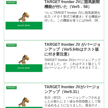
TARGET frontier JVに競馬新聞
TARGET
機能が付いた（Ver5．58）
ついにTARGET frontier JVに競馬新聞を
出力（ＰＤＦ形式で横書き）する機能が
付いた。この機能を使うにはVer5．58に
バージョンアップが必要。ツールバーの
ヘルプより「半自動バージョンアップ」
を選択して「558」（半角）と入力し...
TARGET frontier JV がバージョ
TARGET
ンアップ（Ver5.64bはテスト版
に付き要注意）
TARGET frontier JVがバージョンアップ
されました。が、これはテスト版として
のバージョンアップでＴＡＲＧＥＴスキ
ルやパソコンスキルがない人は正式版が
出るまで待った方がいいでしょう。
BLITZさんのブログ（久根崎透の週刊競
馬:T...
TARGET frontier JVがバージョ
TARGET
ンアップ（Ver5.31）
先日（8/13）、バージョンアップされま
したが新たにＺＩ値を外部指数として取
り込めるようになりました。過去のＺＩ