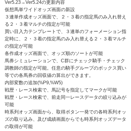
Ver5.23→Ver5.24の更新内容
仮想馬単ワイドオッズ画面の新設
３連単作成オッズ画面で、２・３着の指定馬のみ入れ替え
る２・３着マルチの指定が可能
買い目入力テンプレートで、３連単のフォーメーション指
定時に、２・３着の指定馬のみ入れ替える２・３着マルチ
の指定が可能
各作成オッズ画面で、オッズ順のソートが可能
馬券シミュレーションで、C群にチェック騎手・チェック
調教師の指定が可能。任意の騎手グループのボックス買い
等での各馬券の回収値の算出ができます。
内部変数の追加(%P9,%W5)
戦歴・レース検索で、馬記号を指定してマークが可能
戦歴・レース検索で、前走同一レースデータの絞り込みが
可能
時系列オッズ画面から、取得ボタン一発での各時系列オッ
ズの取り込み、及び成績画面からでも時系列オッズデータ
の取得が可能