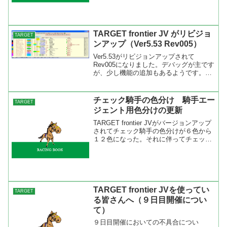
たので、「JRA-VAN Data La...
TARGET frontier JV がリビジョ
TARGET
ンアップ（Ver5.53 Rev005）
Ver5.53がリビジョンアップされて
Rev005になりました。デバッグが主です
が、少し機能の追加もあるようです。新
機能をつけるとバグが発生。BLITZさん
もユーザーのリクエストにどんどん応え
るので大変ですね。って、僕もリクエス
チェック騎手の色分け 騎手エー
TARGET
トをバンバン...
ジェント用色分けの更新
TARGET frontier JVがバージョンアップ
されてチェック騎手の色分けが６色から
１２色になった。それに伴ってチェック
騎手の色分けを更新しました。これま
で、ピンク色に括られていたホースニュ
ース馬の橋本貞男がエージェントを努め
る幸英明...
TARGET frontier JVを使ってい
TARGET
る皆さんへ（９日目開催につい
て）
９日目開催においての不具合につい