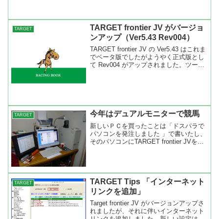
TARGET frontier JV がバージョ
TARGET
ンアップ（Ver5.43 Rev004）
TARGET frontier JV の Ver5.43 はこれま
でベータ版でしたがようやく正式版とし
て Rev004 がアップされました。ツール
バーのヘルプより半自動バージョンアッ
プを選び“543”（半角）と入力すればＯ
Ｋ。あとは指示に従...
今年はデュアルモニターで競馬
TARGET
新しいＰＣを買ったことは「ドスパラで
パソコンを発注しました 」で書いたし、
そのパソコンにTARGET frontier JVをイ
ンストールした事は「 新しいＰＣに
TARGET frontier JV をインストール」で
書きました。今はと言う...
TARGET Tips 「インターネット
TARGET
リンクを追加」
Target frontier JV がバージョンアップさ
れましたが、それに伴いインターネット
リンクを追加しました。新しい設定は馬