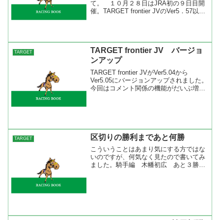
て。 １０月２８日はJRA初の９日目開
催。TARGET frontier JVのVer5．57以前
のバージョンではいくつかの不具合が発
生しています。 ・馬印はひとつしか打
てない ・レース印が消えてしまう そ
の...
TARGET frontier JV バージョ
TARGET
ンアップ
TARGET frontier JVがVer5.04から
Ver5.05にバージョンアップされました。
今回はコメント関係の機能がだいぶ増え
ました。レース検索ではコース区分の検
索が可能になりました。移動柵の位置に
よっては逃げが有利だったり、追い...
区切りの勝利まであと何勝
TARGET
こういうことはあまり気にする方ではな
いのですが、何気なく見たので書いてみ
ました。騎手編 木幡初広 あと３勝で
５００勝安田康彦 あと３勝で４００勝
武幸四郎 あと３勝で４００勝岩部純
二 あと３勝で１００勝 調教師編矢
野 進 あと２勝で５００勝高...