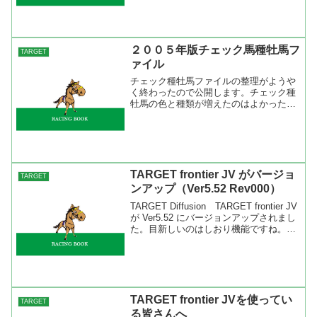
２００５年版チェック馬種牡馬フ
TARGET
ァイル
チェック種牡馬ファイルの整理がようや
く終わったので公開します。チェック種
牡馬の色と種類が増えたのはよかったの
ですが、追加、追加でやっていたので見
に辛かったのでチェック種牡馬ファイル
を開いて種類別にひとつひとつを別々の
ファイルに移し、順番を決...
TARGET frontier JV がバージョ
TARGET
ンアップ（Ver5.52 Rev000）
TARGET Diffusion TARGET frontier JV
が Ver5.52 にバージョンアップされまし
た。目新しいのはしおり機能ですね。ツ
ールバーに項目がついたのですぐに分か
ります。使い方はいろいろとありそうで
すが、僕はチェ...
TARGET frontier JVを使ってい
TARGET
る皆さんへ