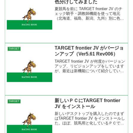
色分けしてみました
夏競馬を前に TARGET frontier JV のチ
ェック騎手・調教師機能を使って地元
（北海道、福島、新潟、九州）別に色分
けをしてみました。地元データについて
は『地元騎手・調教師・馬主:ＪＲＡ攻略
百年構想』を参考にさせてもらいまし
た。Ｈ...
TARGET frontier JV がバージョ
TARGET
ンアップ（Ver5.61 Rev006）
TARGET frontier JV が何度かバージョン
アップ、リビジョンアップをしています
が、最近は新機能について紹介していま
せんでしたね。今回はちょっと目玉にな
るようなリビジョンアップがあったので
紹介したいと思います。 まずはＩＰＡ
Ｔの...
新しいＰＣにTARGET frontier
TARGET
JV をインストール
新しいデスクトップを購入したのでまず
はTARGET frontier JV をインストールし
た。ほぼ、競馬用と化しているＰＣです
からね。今回はインストールでどのくら
いの時間が掛かるのかも調べてみたかっ