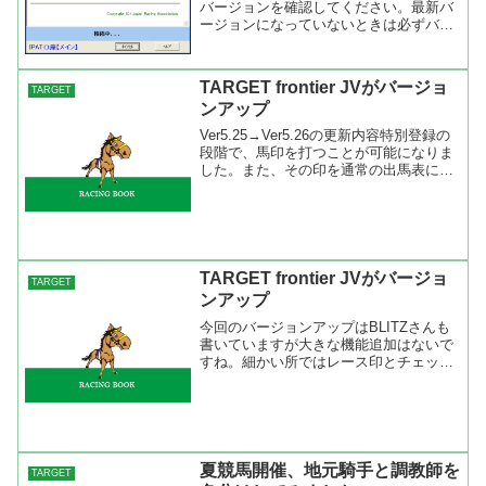
バージョンを確認してください。最新バ
ージョンになっていないときは必ずバー
ジョンアップをしてください。最新バー
ジョンは『TARGET Diffusion』で確認で
きます。 TARGET frontier J...
TARGET frontier JVがバージョ
TARGET
ンアップ
Ver5.25→Ver5.26の更新内容特別登録の
段階で、馬印を打つことが可能になりま
した。また、その印を通常の出馬表に読
み込むことも可能です。出馬表で「消」
の馬印を打った馬の表示を薄くする指定
が可能競馬法改正による票数からの単複
オッズの新...
TARGET frontier JVがバージョ
TARGET
ンアップ
今回のバージョンアップはBLITZさんも
書いていますが大きな機能追加はないで
すね。細かい所ではレース印とチェック
馬の色が増えました。タイム分析画面で
レースコメントの表示が出来るようにな
りましたが、これはタイム分析画面の
「表示の設定項目欄」の...
夏競馬開催、地元騎手と調教師を
TARGET