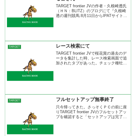
TARGET frontier JVの作者・久根崎透氏
（ＨＮ：BLITZ）のブログにて『久根崎
透の週刊競馬:8月11日からIPATサイトの
仕様が変更されるようです』という内容
の記事がありました。 今週の土曜日
（８月１１日）にＩＰＡＴのログイ...
レース検索にて
TARGET
TARGET frontier JVで桜花賞の過去のデ
ータを集計した時、レース検索画面で追
加されたタブがあった。チェック種牡馬
の色分けを集計した『父色』『母父色』
『色ニックス』の３タブだ。この中で注
目したのは『色ニックス』。チェック種
牡馬の...
フルセットアップ無事終了
TARGET
只今帰ってきた。さっそくＰＣの前に座
りTARGET frontier JVのフルセットアッ
プを確認すると「セットアップは完了し
ています。今後はデータの登録だけを行
ってください」のメッセージが出ていま
した。これで、無事にJRA-VAN Dat...