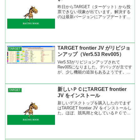
昨日からTARGET（ターゲット）から投
票できない現象が出ています。解決する
のは最新バージョンにアップデートする
だけで大丈夫です。詳しくは久根崎さん
のブログに出ています。海外競馬発売等
に伴うIPATサイトの仕様の変更で、これ
までのバージョン...
TARGET frontier JV がリビジョ
TARGET
ンアップ（Ver5.53 Rev005）
Ver5.53がリビジョンアップされて
Rev005になりました。デバッグが主です
が、少し機能の追加もあるようです。新
機能をつけるとバグが発生。BLITZさん
もユーザーのリクエストにどんどん応え
るので大変ですね。って、僕もリクエス
新しいＰＣにTARGET frontier
TARGET
トをバンバン...
JV をインストール
新しいデスクトップを購入したのでまず
はTARGET frontier JV をインストールし
た。ほぼ、競馬用と化しているＰＣです
からね。今回はインストールでどのくら
いの時間が掛かるのかも調べてみたかっ
たので、「JRA-VAN Data La...