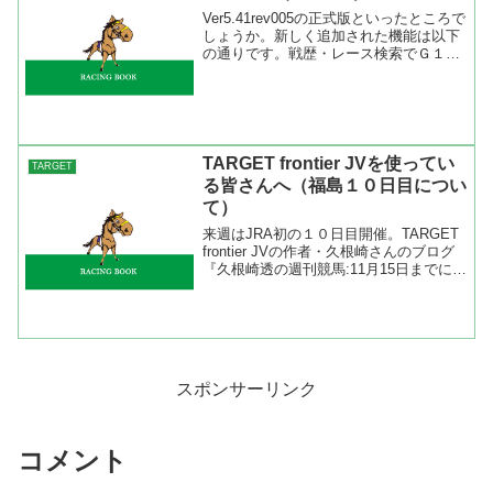
Ver5.41rev005の正式版といったところで
しょうか。新しく追加された機能は以下
の通りです。戦歴・レース検索でＧ１だ
けはプリセット選択が可能になったので
検索条件を入れなくてもプリセットメニ
ューを選ぶだけなので簡単になりました
ね。ただし...
TARGET frontier JVを使ってい
TARGET
る皆さんへ（福島１０日目につい
て）
来週はJRA初の１０日目開催。TARGET
frontier JVの作者・久根崎さんのブログ
『久根崎透の週刊競馬:11月15日までにバ
ージョンアップして下さい』に書いてあ
りますが、何らかの不具合が発生する可
能性があるので最新バージョンにアッ...
スポンサーリンク
コメント