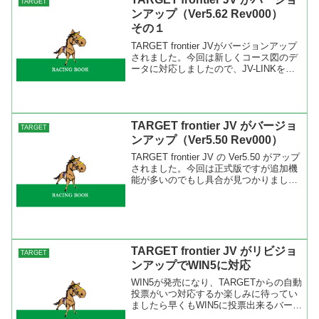
TARGET
ンアップ（Ver5.62 Rev000）
その１
TARGET frontier JVがバージョンアップ
されました。今回は新しくコース図のデ
ータに対応しましたので、JV-LINKを最
新バージョンにしてください。現在の最
新バージョンは3.1.0です。 今回のバー
ジョン（Ver5.62 Rev...
TARGET frontier JV がバージョ
TARGET
ンアップ（Ver5.50 Rev000）
TARGET frontier JV の Ver5.50 がアップ
されました。今回は正式版ですが追加機
能が多いのでもし具合が見つかりました
らBLITZさんに報告をお願いします。バ
ージョンアップの方法はツールバーのヘ
ルプより半自動バージョンア...
TARGET frontier JV がリビジョ
TARGET
ンアップでWIN5に対応
WIN5が発売になり、TARGETからの自動
投票がいつ対応するか楽しみに待ってい
ましたら早くもWIN5に投票出来るバージ
ョンがアップされました。今回はテスト