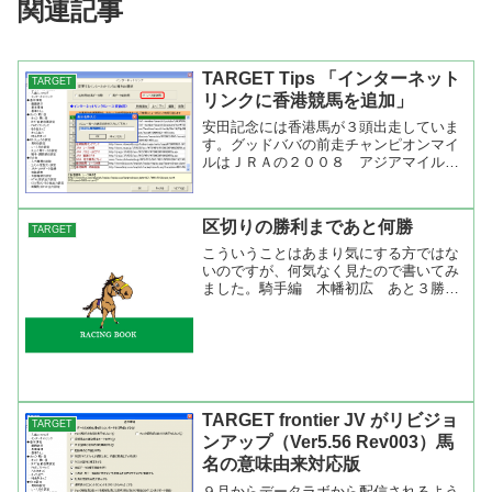
関連記事
TARGET Tips 「インターネット
TARGET
リンクに香港競馬を追加」
安田記念には香港馬が３頭出走していま
す。グッドババの前走チャンピオンマイ
ルはＪＲＡの２００８ アジアマイルチ
ャレンジから見ることが出来ますが、他
のレースはThe Hong Kong Jockey Club
から見られるのは知っているのです
区切りの勝利まであと何勝
TARGET
が、...
こういうことはあまり気にする方ではな
いのですが、何気なく見たので書いてみ
ました。騎手編 木幡初広 あと３勝で
５００勝安田康彦 あと３勝で４００勝
武幸四郎 あと３勝で４００勝岩部純
二 あと３勝で１００勝 調教師編矢
野 進 あと２勝で５００勝高...
TARGET frontier JV がリビジョ
TARGET
ンアップ（Ver5.56 Rev003）馬
名の意味由来対応版
９月からデータラボから配信されるよう