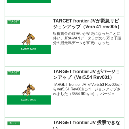
からどんどん使ってBlitzさんにフィード
バックしてください。追加された機能...
TARGET frontier JVが緊急リビ
TARGET
ジョンアップ（Ver5.41 rev005）
収得賞金の取扱いが変更になったことに
伴い、JRA-VANデータラボの５万２千頭
分の競走馬データが変更になった。
TARGET frontier JVの以前のリビジョン
ではデータ登録時に不具合（エラー）が
出る場合があったので緊急にリビジョン
アッ...
TARGET frontier JV がバージョ
TARGET
ンアップ（Ver5.54 Rev001）
TARGET frontier JV がVer5.53 Rev005か
らVer5.54 Rev001にバージョンアップさ
れました（3554.9Kbyte）。バージョン
アップの内容は「久根崎透の週刊競
馬:TARGET frontier JVの...
TARGET frontier JV 投票できな
TARGET
い