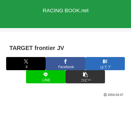
RACING BOOK.net
TARGET frontier JV
X
Facebook
はてブ
LINE
コピー
2004.04.07