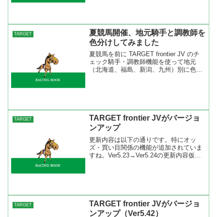
を選択して「558」（半角）と入力し...
夏競馬開催、地元騎手と調教師を
TARGET
色分けしてみました
夏競馬を前に TARGET frontier JV のチ
ェック騎手・調教師機能を使って地元
（北海道、福島、新潟、九州）別に色分
けをしてみました。地元データについて
は『地元騎手・調教師・馬主:ＪＲＡ攻略
百年構想』を参考にさせてもらいまし
た。Ｈ...
TARGET frontier JVがバージョ
TARGET
ンアップ
更新内容は以下の通りです。特にオッ
ズ・買い目関係の機能が追加されていま
すね。Ver5.23→Ver5.24の更新内容仮想
馬単ワイドオッズ画面の新設３連単作成
オッズ画面で、２・３着の指定馬のみ入
れ替える２・３着マルチの指定が可能買
い目入力テン...
TARGET frontier JVがバージョ
TARGET
ンアップ（Ver5.42）