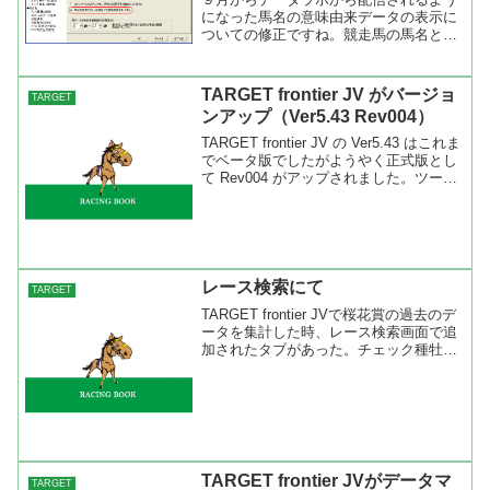
になった馬名の意味由来データの表示に
ついての修正ですね。競走馬の馬名と馬
名の意味はＪＲＡに登録される前に決ま
っていて、ＪＲＡに登録されたから馬名
の変更が合った場合、旧馬名の意味が表
TARGET frontier JV がバージョ
TARGET
示されてしまいました。Ｊ...
ンアップ（Ver5.43 Rev004）
TARGET frontier JV の Ver5.43 はこれま
でベータ版でしたがようやく正式版とし
て Rev004 がアップされました。ツール
バーのヘルプより半自動バージョンアッ
プを選び“543”（半角）と入力すればＯ
Ｋ。あとは指示に従...
レース検索にて
TARGET
TARGET frontier JVで桜花賞の過去のデ
ータを集計した時、レース検索画面で追
加されたタブがあった。チェック種牡馬
の色分けを集計した『父色』『母父色』
『色ニックス』の３タブだ。この中で注
目したのは『色ニックス』。チェック種
牡馬の...
TARGET frontier JVがデータマ
TARGET