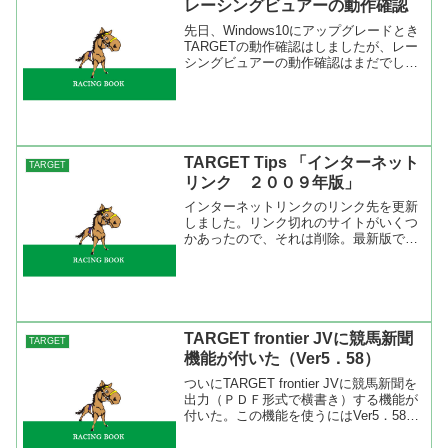
レーシングビュアーの動作確認
先日、Windows10にアップグレードとき
TARGETの動作確認はしましたが、レー
シングビュアーの動作確認はまだでした
ので今回確認をしました。 その結果、
Windows10環境でもレーシングビュアー
は問題なく再生が出来ました。レースリ
プレ...
TARGET Tips 「インターネット
TARGET
リンク ２００９年版」
インターネットリンクのリンク先を更新
しました。リンク切れのサイトがいくつ
かあったので、それは削除。最新版では
YouTubeを追加、地方競馬はNRAのサイ
トから一括でリンクできるようになった
ので変更しました。 レーシングビュー
アの再生方法とイ...
TARGET frontier JVに競馬新聞
TARGET
機能が付いた（Ver5．58）
ついにTARGET frontier JVに競馬新聞を
出力（ＰＤＦ形式で横書き）する機能が
付いた。この機能を使うにはVer5．58に
バージョンアップが必要。ツールバーの
ヘルプより「半自動バージョンアップ」