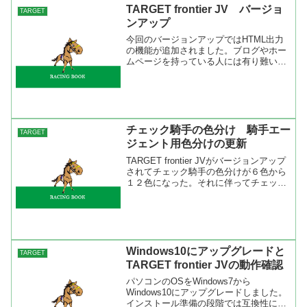
TARGET frontier JV バージョ
TARGET
ンアップ
今回のバージョンアップではHTML出力
の機能が追加されました。ブログやホー
ムページを持っている人には有り難い機
能ですね。ちなみにゼンノロブロイの５
代血統表を出力してみました。また、出
馬表の血統画面はこんなふうになりま
す。インターネットリンク...
チェック騎手の色分け 騎手エー
TARGET
ジェント用色分けの更新
TARGET frontier JVがバージョンアップ
されてチェック騎手の色分けが６色から
１２色になった。それに伴ってチェック
騎手の色分けを更新しました。これま
で、ピンク色に括られていたホースニュ
ース馬の橋本貞男がエージェントを努め
る幸英明...
Windows10にアップグレードと
TARGET
TARGET frontier JVの動作確認
パソコンのOSをWindows7から
Windows10にアップグレードしました。
インストール準備の段階では互換性に問