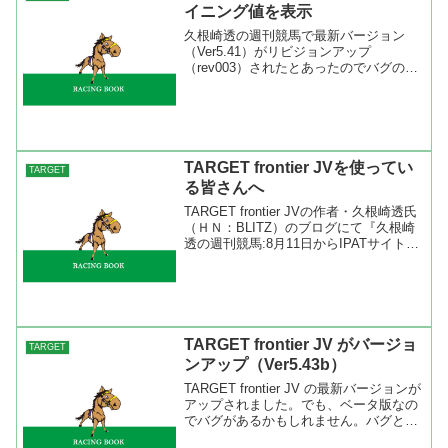
イニング値を表示
久根崎透の週刊競馬で最新バージョン
（Ver5.41）がリビジョンアップ
（rev003）されたとあったのでバグの修
正だけかと思ったら、ＪＲＡ－ＶＡＮ
ＮＥＸＴのデータマイニング値が出馬表
と成績表で表示出来るというじゃないで
すか。ＪＲＡ－ＶＡＮ...
TARGET frontier JVを使ってい
TARGET
る皆さんへ
TARGET frontier JVの作者・久根崎透氏
（ＨＮ：BLITZ）のブログにて『久根崎
透の週刊競馬:8月11日からIPATサイトの
仕様が変更されるようです』という内容
の記事がありました。 今週の土曜日
（８月１１日）にＩＰＡＴのログイ...
TARGET frontier JV がバージョ
TARGET
ンアップ（Ver5.43b）
TARGET frontier JV の最新バージョンが
アップされました。でも、ベータ版なの
でバグがあるかもしれません。バグと言
ってもデータを壊すことはないでしょう