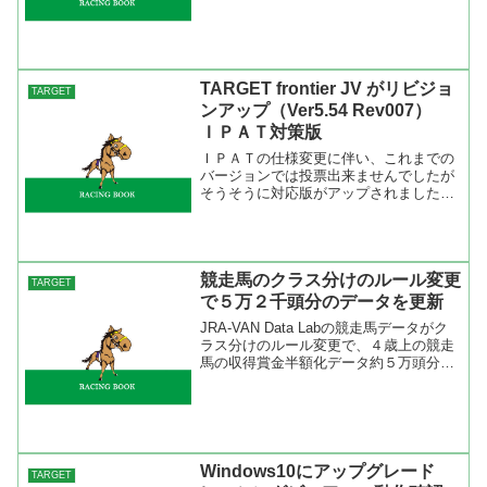
版としてのアップなので不具合が出ても
それは自己責任で。 WIN5画面の使い方
は簡単で...
TARGET frontier JV がリビジョ
TARGET
ンアップ（Ver5.54 Rev007）
ＩＰＡＴ対策版
ＩＰＡＴの仕様変更に伴い、これまでの
バージョンでは投票出来ませんでしたが
そうそうに対応版がアップされました。
ツールバーのヘルプより半自動バージョ
ンアップにて「554」（半角）を入力
し、インストールを行ってください。ア
クセスが集中してダウンロ...
競走馬のクラス分けのルール変更
TARGET
で５万２千頭分のデータを更新
JRA-VAN Data Labの競走馬データがク
ラス分けのルール変更で、４歳上の競走
馬の収得賞金半額化データ約５万頭分が
更新されているようです。TARGET
frontier JVでデータ更新をするといつも
よりもすこしだけ時間が掛かりまし...
Windows10にアップグレード
TARGET