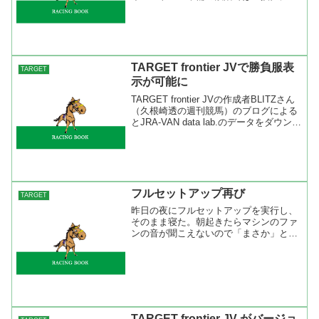
題がないようなのでそのまま実行しまし
た。 結果としてはなんの問題もなく動
きました。データ登録も検索も特に不具
合は見つかりませ...
TARGET frontier JVで勝負服表
TARGET
示が可能に
TARGET frontier JVの作成者BLITZさん
（久根崎透の週刊競馬）のブログによる
とJRA-VAN data lab.のデータをダウンロ
ードするためのJV-Linkがバージョンアッ
プされ、勝負服の画像データが取り込め
るようになっ...
フルセットアップ再び
TARGET
昨日の夜にフルセットアップを実行し、
そのまま寝た。朝起きたらマシンのファ
ンの音が聞こえないので「まさか」と思
ったけど、どうやら自動シャットダウン
が働いて深夜３時に止まってしまったら
しい。そこで、どうなっているか分から
ないのでそのままTARG...
TARGET frontier JV がバージョ