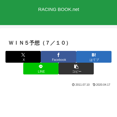
RACING BOOK.net
ＷＩＮ５予想（７／１０）
X
Facebook
はてブ
LINE
コピー
2011.07.10
2020.04.17