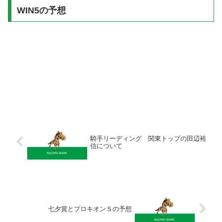
WIN5の予想
騎手リーディング 関東トップの田辺裕
信について
七夕賞とプロキオンＳの予想