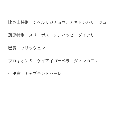
比良山特別 シゲルリジチョウ、カネトシパサージュ
茂原特別 スリーボストン、ハッピーダイアリー
巴賞 ブリッツェン
プロキオンＳ ケイアイガーベラ、ダノンカモン
七夕賞 キャプテントゥーレ