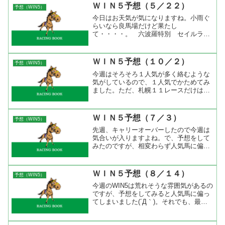
ンアドミラル 垂水Ｓ ダノンス
ＷＩＮ５予想（５／２２）
予想（WIN5）
パシーバ 安田記念 クレ...
今日はお天気が気になりますね。小雨ぐ
らいなら良馬場だけど果たし
て・・・・。 六波羅特別 セイルラー
ジ 良血、厩舎、鞍上、いい馬です
ね。 薫風Ｓ アドマイヤロイヤル、グ
ラヴィテーション 上がり馬と東京巧
ＷＩＮ５予想（１０／２）
予想（WIN5）
者 駿風Ｓ マヤノロシュニ、レオパス
今週はそろそろ１人気が多く絡むような
テル...
気がしているので、１人気でかためてみ
ました。ただ、札幌１１レースだけはオ
ッズが割れているのでこのまま１人気で
いられるかどうか。ここをクリアできれ
ば面白いと思うんですよね。道頓堀Ｓ
ＷＩＮ５予想（７／３）
予想（WIN5）
フラガラッハ、ホーカーハ...
先週、キャリーオーバーしたので今週は
気合いが入りますよね。で、予想をして
みたのですが、相変わらず人気馬に偏っ
てしまいました(^^ゞ 若狭湾特別 グリ
ッターウイング、ミッキーバラード 常
総Ｓ ヤングアットハート 函館スプリ
ＷＩＮ５予想（８／１４）
予想（WIN5）
ントＳ カレンチャン...
今週のWIN5は荒れそうな雰囲気があるの
ですが、予想をしてみると人気馬に偏っ
てしまいました(´Д｀)。それでも、最終
的に１人気になりそうな馬は３頭だけ。
２頭にまで絞りたかったけどちょっと難